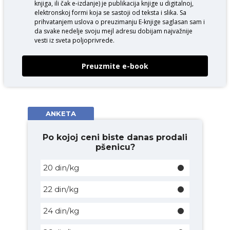
knjiga, ili čak e-izdanje) je publikacija knjige u digitalnoj,
elektronskoj formi koja se sastoji od teksta i slika. Sa
prihvatanjem uslova o
preuzimanju E-knjige
saglasan sam i
da svake nedelje svoju mejl adresu dobijam najvažnije
vesti iz sveta poljoprivrede.
Preuzmite e-book
ANKETA
Po kojoj ceni biste danas prodali
pšenicu?
20 din/kg
22 din/kg
24 din/kg