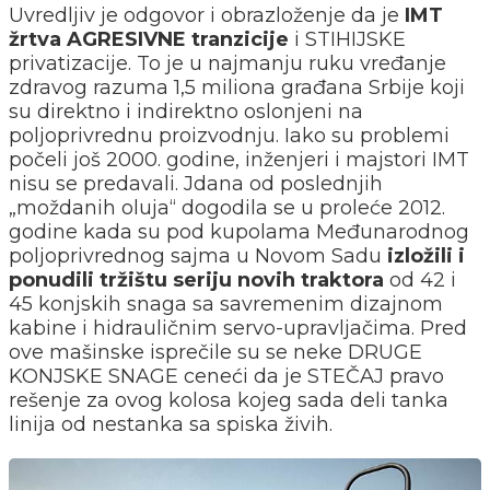
Uvredljiv je odgovor i obrazloženje da je
IMT
žrtva AGRESIVNE tranzicije
i STIHIJSKE
privatizacije. To je u najmanju ruku vređanje
zdravog razuma 1,5 miliona građana Srbije koji
su direktno i indirektno oslonjeni na
poljoprivrednu proizvodnju. Iako su problemi
počeli još 2000. godine, inženjeri i majstori IMT
nisu se predavali. Jdana od poslednjih
„moždanih oluja“ dogodila se u proleće 2012.
godine kada su pod kupolama Međunarodnog
poljoprivrednog sajma u Novom Sadu
izložili i
ponudili tržištu seriju novih traktora
od 42 i
45 konjskih snaga sa savremenim dizajnom
kabine i hidrauličnim servo-upravljačima. Pred
ove mašinske isprečile su se neke DRUGE
KONJSKE SNAGE ceneći da je STEČAJ pravo
rešenje za ovog kolosa kojeg sada deli tanka
linija od nestanka sa spiska živih.