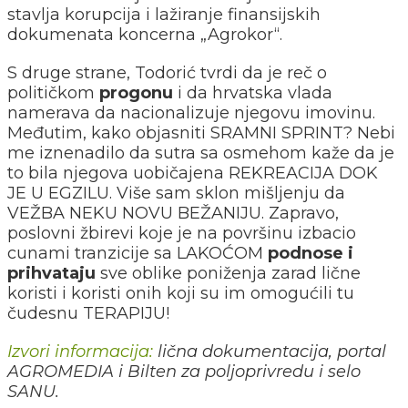
stavlja korupcija i lažiranje finansijskih
dokumenata koncerna „Agrokor“.
S druge strane, Todorić tvrdi da je reč o
političkom
progonu
i da hrvatska vlada
namerava da nacionalizuje njegovu imovinu.
Međutim, kako objasniti SRAMNI SPRINT? Nebi
me iznenadilo da sutra sa osmehom kaže da je
to bila njegova uobičajena REKREACIJA DOK
JE U EGZILU. Više sam sklon mišljenju da
VEŽBA NEKU NOVU BEŽANIJU. Zapravo,
poslovni žbirevi koje je na površinu izbacio
cunami tranzicije sa LAKOĆOM
podnose i
prihvataju
sve oblike poniženja zarad lične
koristi i koristi onih koji su im omogućili tu
čudesnu TERAPIJU!
Izvori informacija:
lična dokumentacija, portal
AGROMEDIA i Bilten za poljoprivredu i selo
SANU.