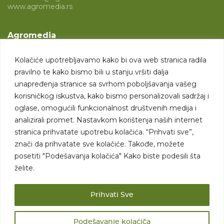
www.agromedia.rs
Agromedia
O nama
Kolačiće upotrebljavamo kako bi ova web stranica radila
Svet poljoprivrede
pravilno te kako bismo bili u stanju vršiti dalja
Marketing usluge
unapređenja stranice sa svrhom poboljšavanja vašeg
korisničkog iskustva, kako bismo personalizovali sadržaj i
Tražimo saradnike
oglase, omogućili funkcionalnost društvenih medija i
analizirali promet. Nastavkom korištenja naših internet
Kontakt
stranica prihvatate upotrebu kolačića. “Prihvati sve”,
znači da prihvatate sve kolačiće. Takođe, možete
Kontakt
posetiti "Podešavanja kolačića" Kako biste podesili šta
želite.
Prihvati Sve
Podešavanje kolaćiča
Sva prava zadržana. 2007 - 2026. © Agromedia d.o.o.