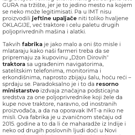
GURA na tržište, jer je to jedino mesto na kojem
se neko može legitimisati. Pa u IMT nisu
proizvodili
jeftine upaljače
niti toliko hvaljene
OKLAGIJE, već traktore i celu paletu drugih
poljoprivrednih mašina i alatki.
Takvih
fabrika
je jako malo a oni što misle i
mlataraju kako naši farmeri treba da se
pripremaju za kupovinu „Džon Dirovih“
traktora
sa ugrađenim navigatorima,
satelitskim telefonima, monitorima i
erkondišnima, naprosto zbijaju šalu, hoću reći –
sprdaju se. Paradoksalno je i to da
resorno
ministarstvo
izdvaja značajna podsticajna
sredstva za one poljoprivrednike koji žele da
kupe nove traktore, naravno, od inostranih
proizvođača, a da na oporavak IMT-a niko ne
misli. Ova fabrika je u zvaničnom stečaju od
2015. godine a to da li će maharadže iz Indije i
neko od drugih poslovnih ljudi doći u Novi