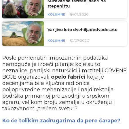
Suzavac se razišao, paori na
stepeništu
19/07/2020
KOLUMNE
Varljivo leto dvehiljadedvadeseto
10/07/2020
KOLUMNE
Posle pomenutih impozantnih podataka
nemoguće je izbeći pitanje: koje su to
neznalice, partijski naturščici i mrzitelji CRVENE
BOJE organizovali
opelo fabrici
koja je
decenijama bila ključna radionica
poljoprivredne mehanizacije i najdirektnija
podrška primarnoj proizvodnji u srpskom
agraru, velikom broju zemalja u okruženju i
takozvanom „trećem svetu“?
Ko će tolikim zadrugarima da pere čarape?