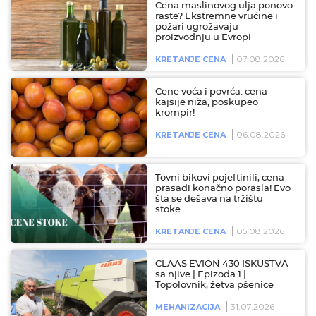
Cena maslinovog ulja ponovo
raste? Ekstremne vrućine i
požari ugrožavaju
proizvodnju u Evropi
07.08.2026
KRETANJE CENA
Cene voća i povrća: cena
kajsije niža, poskupeo
krompir!
06.08.2026
KRETANJE CENA
Tovni bikovi pojeftinili, cena
prasadi konačno porasla! Evo
šta se dešava na tržištu
stoke…
05.08.2026
KRETANJE CENA
CLAAS EVION 430 ISKUSTVA
sa njive | Epizoda 1 |
Topolovnik, žetva pšenice
31.07.2026
MEHANIZACIJA