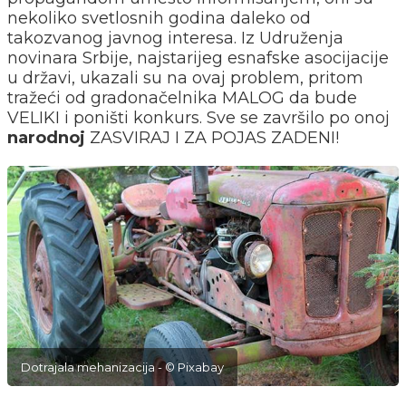
nekoliko svetlosnih godina daleko od
takozvanog javnog interesa. Iz Udruženja
novinara Srbije, najstarijeg esnafske asocijacije
u državi, ukazali su na ovaj problem, pritom
tražeći od gradonačelnika MALOG da bude
VELIKI i poništi konkurs. Sve se završilo po onoj
narodnoj
ZASVIRAJ I ZA POJAS ZADENI!
Dotrajala mehanizacija - © Pixabay