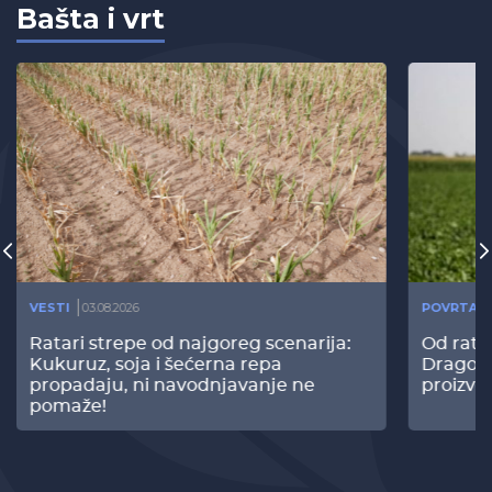
Bašta i vrt
VESTI
03.08.2026
POVRTAR
Ratari strepe od najgoreg scenarija:
Od rata
Kukuruz, soja i šećerna repa
Dragomi
propadaju, ni navodnjavanje ne
proizvo
pomaže!