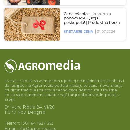
Cene pšenice i kukuruza
ponovo PALE, soja
poskupela! | Produktna berza
31.07.2026
KRETANJE CENA
Hvatajući korak sa vremenom u jednoj od najdinamičnijih oblasti
današnjice, na Agromedia portalu mešaju se stara i nova znanja,
mudrost tradicije i najnovija tehnološka dostignuća. Uhvatite
korak sa promenama, pratite najčitaniji poljoprivredni portal u
Srbiji!
Dr Ivana Ribara 84, VI/26
11070 Novi Beograd
Telefon:
+381 64 1627 353
Email:
info@agromedia.rs