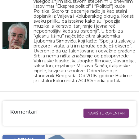
višegodišnjim iskustvom stečenim u dnevnim
listovima( “Ekspres politici” i “Politici”) kuće
Politika. Skoro tri decenije radio je kao stalni
dopisnik iz Valjeva i Kolubarskog okruga. Koristi
svaku prililku da istakne kako su: “poezija,
muzika, slikarstvo, tanjiranje i javna reč
nepodnošljivi kada su osrednji”. U borbi za
“glasnu tišinu” najčešće citira akademika
Ljubomira Simovića, koji kaže: ”Spolja ti zakivaju
prozore i vrata, a ti im iznutra dodaješ eksere”.
Uveren je da uz talentovane i odvažne građane
Srbija nema ništa značajnije od poljoprivrede.
Voli ruske klasike, kaubojske filmove, Pavarotija,
saksofon, egzibicije Milisava Šarića, italijanske
cipele, kozji sir i smokve. Odnedavno je
stanovnik Beograda. Od 2016. godine Budimir
je i stalni kolumnista AGROmedia portala.
Komentari
NAPIŠITE KOMENTAR
Ime i prezime* obavezno
Email* obavezno