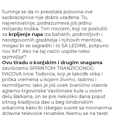
Sumnja se da ni preostala polovina ove
saobraćajnice nije dobro urađena. To,
najverovatnije, podrazumeva još jednu
milijardu troška. Tim novcem, koji će poslužiti
za
krpljenje rupa
iza bahatih, podmitljivih i
neodgovornih graditelja i njihovih mentora,
mogao bi se sagraditi i to SA LEDINE, potpuno
nov IMT. Ako na taj način uopšte neko
razmišlja!?
Ovu tiradu o konjskim i drugim snagama
završićemo SPRINTOM TRANZICIONOG
PACOVA Ivice Todorića, koji je takođe slika i
prilika vremena u kojem živimo, radimo i
razmišljamo. Iako je još uvek zvanično vlasnik
agrarno-trgovinske Vavilonske kule u ovom
delu Balkana, on se pre nekoliko dana poput
sitnog kradljivca dao u beg londonskim
sokacima kako bi izbegao susret sa novinarima
državne televizije Hrvatske. Njemu se na teret