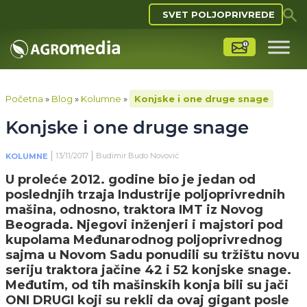
SVET POLJOPRIVREDE
Početna
»
Blog
»
Kolumne
»
Konjske i one druge snage
Konjske i one druge snage
13/11/2017
Budimir Budo Novović
KOLUMNE
U proleće 2012. godine bio je jedan od
poslednjih trzaja Industrije poljoprivrednih
mašina, odnosno, traktora IMT iz Novog
Beograda. Njegovi inženjeri i majstori pod
kupolama Međunarodnog poljoprivrednog
sajma u Novom Sadu ponudili su tržištu novu
seriju traktora jačine 42 i 52 konjske snage.
Međutim, od tih mašinskih konja bili su jači
ONI DRUGI koji su rekli da ovaj gigant posle