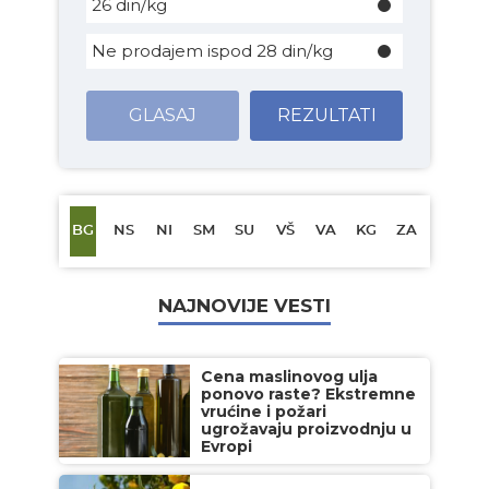
26 din/kg
Ne prodajem ispod 28 din/kg
GLASAJ
REZULTATI
BG
NS
NI
SM
SU
VŠ
VA
KG
ZA
NAJNOVIJE VESTI
Cena maslinovog ulja
ponovo raste? Ekstremne
vrućine i požari
ugrožavaju proizvodnju u
Evropi