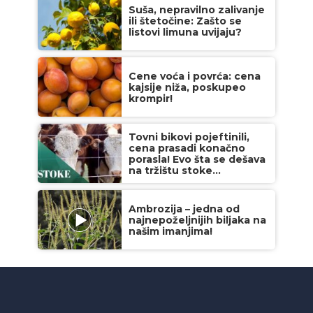
Suša, nepravilno zalivanje
ili štetočine: Zašto se
listovi limuna uvijaju?
Cene voća i povrća: cena
kajsije niža, poskupeo
krompir!
Tovni bikovi pojeftinili,
cena prasadi konačno
porasla! Evo šta se dešava
na tržištu stoke...
Ambrozija – jedna od
najnepoželjnijih biljaka na
našim imanjima!