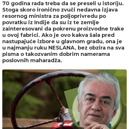
70 godina rada treba da se preseli u istoriju.
Stoga skoro ironično zvuči nedavna izjava
resornog ministra za poljoprivredu po
povratku iz Indije da su iz te zemlje
zainteresovani da pokrenu proizvodne trake
u ovoj fabrici. Ako je ovo kakva šala pred
nastupajuće izbore u glavnom gradu, ona je
u najmanju ruku NESLANA, bez obzira na sva
pisma o takozvanim dobrim namerama
poslovnih maharadža.