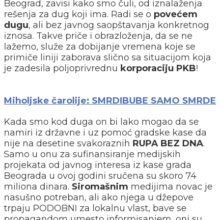
Beograd, zavisi kako smo čuli, od iznalaženja
rešenja za dug koji ima. Radi se o
povećem
dugu
, ali bez javnog saopštavanja konkretnog
iznosa. Takve priče i obrazloženja, da se ne
lažemo, služe za dobijanje vremena koje se
primiče liniji zaborava slično sa situacijom koja
je zadesila poljoprivrednu
korporaciju PKB
!
Miholjske čarolije: SMRDIBUBE SAMO SMRDE
Kada smo kod duga on bi lako mogao da se
namiri iz državne i uz pomoć gradske kase da
nije na desetine svakoraznih
RUPA BEZ DNA
.
Samo u onu za sufinansiranje medijskih
projekata od javnog interesa iz kase grada
Beograda u ovoj godini sručena su skoro 74
miliona dinara.
Siromašnim
medijima novac je
nasušno potreban, ali ako njega u džepove
trpaju PODOBNI za lokalnu vlast, bave se
propagandom umesto informisanjem, oni su