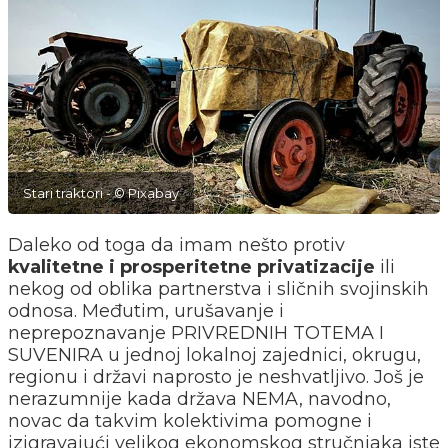
Stari traktori - © Pixabay
Daleko od toga da imam nešto protiv
kvalitetne i prosperitetne privatizacije
ili
nekog od oblika partnerstva i sličnih svojinskih
odnosa. Međutim, urušavanje i
neprepoznavanje PRIVREDNIH TOTEMA I
SUVENIRA u jednoj lokalnoj zajednici, okrugu,
regionu i državi naprosto je neshvatljivo. Još je
nerazumnije kada država NEMA, navodno,
novac da takvim kolektivima pomogne i
izigravajući velikog ekonomskog stručnjaka iste