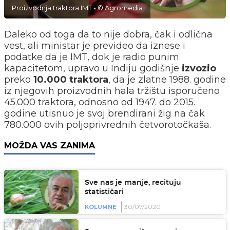
Proizvodnja traktora IMT - © Agromedia
Daleko od toga da to nije dobra, čak i odlična
vest, ali ministar je prevideo da iznese i
podatke da je IMT, dok je radio punim
kapacitetom, upravo u Indiju
godišnje
izvozio
preko
10.000 traktora
, da je zlatne 1988. godine
iz njegovih proizvodnih hala tržištu isporučeno
45.000 traktora, odnosno od 1947. do 2015.
godine utisnuo je svoj brendirani žig na čak
780.000 ovih poljoprivrednih četvorotočkaša.
MOŽDA VAS ZANIMA
Sve nas je manje, recituju
statističari
30/07/2020
KOLUMNE