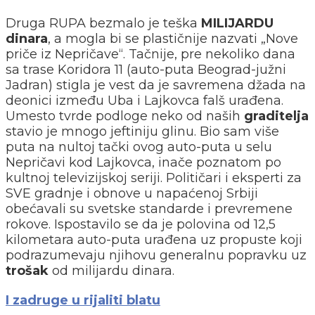
Druga RUPA bezmalo je teška
MILIJARDU
dinara
, a mogla bi se plastičnije nazvati „Nove
priče iz Nepričave“. Tačnije, pre nekoliko dana
sa trase Koridora 11 (auto-puta Beograd-južni
Jadran) stigla je vest da je savremena džada na
deonici između Uba i Lajkovca falš urađena.
Umesto tvrde podloge neko od naših
graditelja
stavio je mnogo jeftiniju glinu. Bio sam više
puta na nultoj tački ovog auto-puta u selu
Nepričavi kod Lajkovca, inače poznatom po
kultnoj televizijskoj seriji. Političari i eksperti za
SVE gradnje i obnove u napaćenoj Srbiji
obećavali su svetske standarde i prevremene
rokove. Ispostavilo se da je polovina od 12,5
kilometara auto-puta urađena uz propuste koji
podrazumevaju njihovu generalnu popravku uz
trošak
od milijardu dinara.
I zadruge u rijaliti blatu