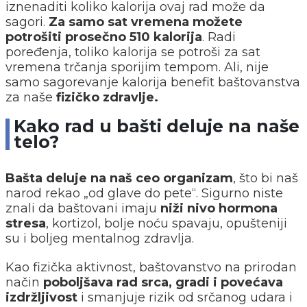
iznenaditi koliko kalorija ovaj rad može da
sagori.
Za samo sat vremena možete
potrošiti prosečno 510 kalorija
. Radi
poređenja, toliko kalorija se potroši za sat
vremena trčanja sporijim tempom. Ali, nije
samo sagorevanje kalorija benefit baštovanstva
za naše
fizičko zdravlje.
Kako rad u bašti deluje na naše
telo?
Bašta deluje na naš ceo organizam
, što bi naš
narod rekao „od glave do pete“. Sigurno niste
znali da baštovani imaju
niži nivo hormona
stresa
, kortizol, bolje noću spavaju, opušteniji
su i boljeg mentalnog zdravlja.
Kao fizička aktivnost, baštovanstvo na prirodan
način
poboljšava rad srca, gradi i povećava
izdržljivost
i smanjuje rizik od srčanog udara i