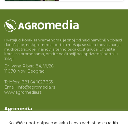
Hvatajući korak sa vremenom u jednoj od najdinamičnijih oblasti
današnjice, na Agromedia portalu mešaju se stara i nova znanja,
mudrost tradicije i najnovija tehnološka dostignuća. Uhvatite
korak sa promenama, pratite najčitaniji poljoprivredni portal u
Srbiji!
Dr Ivana Ribara 84, VI/26
11070 Novi Beograd
Telefon:
+381 64 1627 353
Email:
info@agromedia.rs
www.agromedia.rs
Agromedia
O nama
Kolačiće upotrebljavamo kako bi ova web stranica radila
Svet poljoprivrede