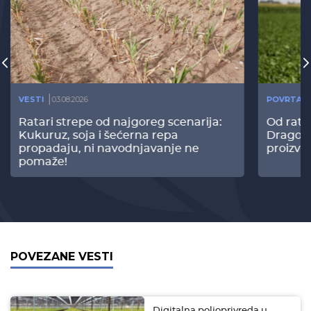
VESTI
03.08.2026
POVRTAR
Ratari strepe od najgoreg scenarija:
Od rata
Kukuruz, soja i šećerna repa
Dragomi
propadaju, ni navodnjavanje ne
proizvo
pomaže!
POVEZANE VESTI
Digitalna poljoprivreda u