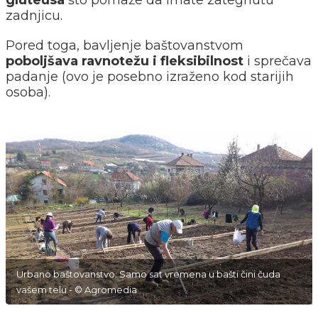
gluteusa
što pomaže da imate zategnutu
zadnjicu.
Pored toga, bavljenje baštovanstvom
poboljšava ravnotežu i fleksibilnost
i sprečava
padanje (ovo je posebno izraženo kod starijih
osoba).
Urbano baštovanstvo: Samo sat vremena u bašti čini čuda
vašem telu - © Agromedia