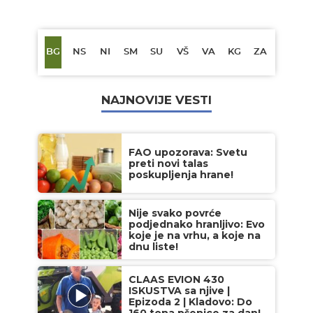
BG
NS
NI
SM
SU
VŠ
VA
KG
ZA
NAJNOVIJE VESTI
FAO upozorava: Svetu
preti novi talas
poskupljenja hrane!
Nije svako povrće
podjednako hranljivo: Evo
koje je na vrhu, a koje na
dnu liste!
CLAAS EVION 430
ISKUSTVA sa njive |
Epizoda 2 | Kladovo: Do
160 tona pšenice za dan!