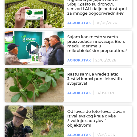
Srbiji: Zašto su dronovi,
senzori i AI i dalje nedostupni
za mnoge poljoprivrednike?
06/06/2026
AGROKUTAK
Sajam kao mesto susreta
proizvođača i inovacija: Biofor
među liderima u
mikrobiološkim preparatima!
23/05/2026
AGROKUTAK
Rastu sami, a vrede zlata:
Jestivi korovi puni lekovitih
svojstava!
18/05/2026
AGROKUTAK
Od lovca do foto-lovca: Jovan
iz valjevskog kraja divlje
životinje sada „lovi”
objektivom!
15/05/2026
AGROKUTAK