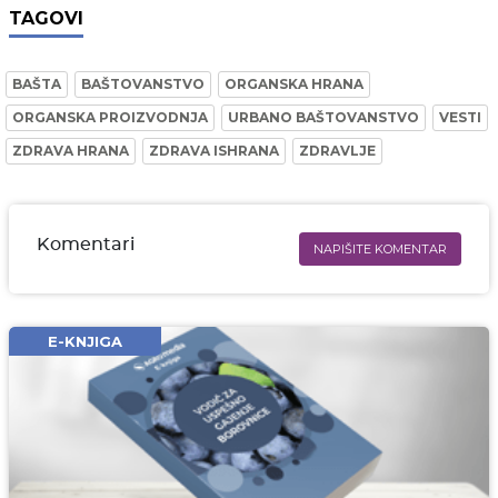
TAGOVI
BAŠTA
BAŠTOVANSTVO
ORGANSKA HRANA
ORGANSKA PROIZVODNJA
URBANO BAŠTOVANSTVO
VESTI
ZDRAVA HRANA
ZDRAVA ISHRANA
ZDRAVLJE
Komentari
NAPIŠITE KOMENTAR
Ime i prezime* obavezno
Email* obavezno
E-KNJIGA
Komentar* obavezno