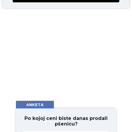
ANKETA
Po kojoj ceni biste danas prodali
pšenicu?