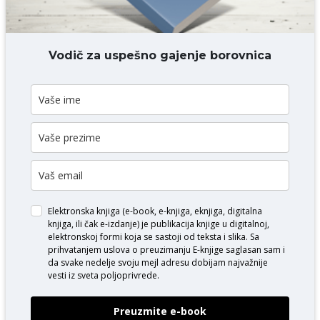
DODAJ KOMENTAR
Vodič za uspešno gajenje borovnica
Elektronska knjiga (e-book, e-knjiga, eknjiga, digitalna
knjiga, ili čak e-izdanje) je publikacija knjige u digitalnoj,
elektronskoj formi koja se sastoji od teksta i slika. Sa
prihvatanjem uslova o
preuzimanju E-knjige
saglasan sam i
da svake nedelje svoju mejl adresu dobijam najvažnije
vesti iz sveta poljoprivrede.
Preuzmite e-book