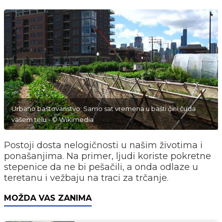
Urbano baštovanstvo: Samo sat vremena u bašti čini čuda
vašem telu - © Wikimedia
Postoji dosta nelogičnosti u našim životima i
ponašanjima. Na primer, ljudi koriste pokretne
stepenice da ne bi pešačili, a onda odlaze u
teretanu i vežbaju na traci za trčanje.
MOŽDA VAS ZANIMA