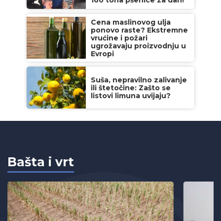
Cena maslinovog ulja
ponovo raste? Ekstremne
vrućine i požari
ugrožavaju proizvodnju u
Evropi
Suša, nepravilno zalivanje
ili štetočine: Zašto se
listovi limuna uvijaju?
Bašta i vrt