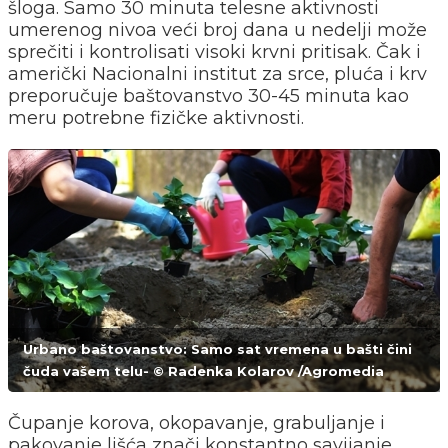
šloga. Samo 30 minuta telesne aktivnosti
umerenog nivoa veći broj dana u nedelji može
sprečiti i kontrolisati visoki krvni pritisak. Čak i
američki Nacionalni institut za srce, pluća i krv
preporučuje baštovanstvo 30-45 minuta kao
meru potrebne fizičke aktivnosti.
Urbano baštovanstvo: Samo sat vremena u bašti čini
čuda vašem telu- © Radenka Kolarov /Agromedia
Čupanje korova, okopavanje, grabuljanje i
pakovanje lišća znači konstantno savijanje,