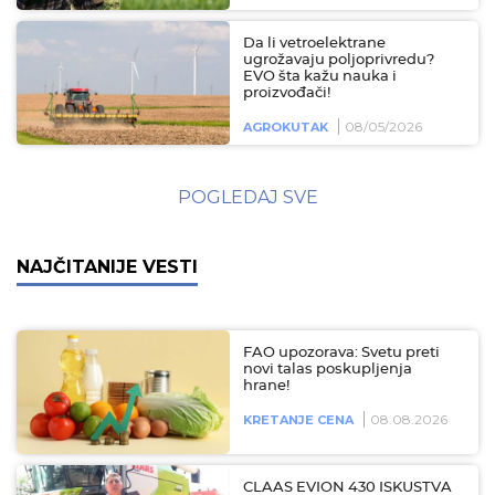
Da li vetroelektrane
ugrožavaju poljoprivredu?
EVO šta kažu nauka i
proizvođači!
08/05/2026
AGROKUTAK
POGLEDAJ SVE
NAJČITANIJE VESTI
FAO upozorava: Svetu preti
novi talas poskupljenja
hrane!
08.08.2026
KRETANJE CENA
CLAAS EVION 430 ISKUSTVA