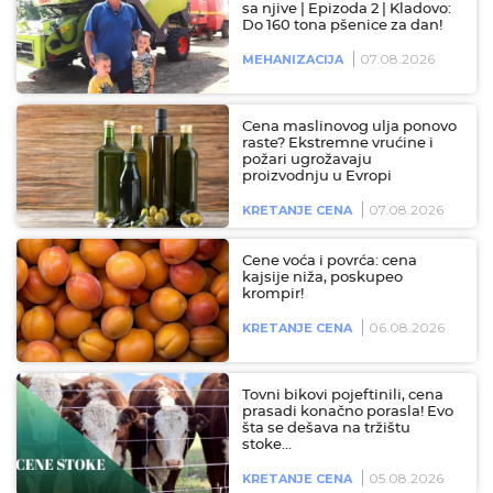
sa njive | Epizoda 2 | Kladovo:
Do 160 tona pšenice za dan!
07.08.2026
MEHANIZACIJA
Cena maslinovog ulja ponovo
raste? Ekstremne vrućine i
požari ugrožavaju
proizvodnju u Evropi
07.08.2026
KRETANJE CENA
Cene voća i povrća: cena
kajsije niža, poskupeo
krompir!
06.08.2026
KRETANJE CENA
Tovni bikovi pojeftinili, cena
prasadi konačno porasla! Evo
šta se dešava na tržištu
stoke…
05.08.2026
KRETANJE CENA