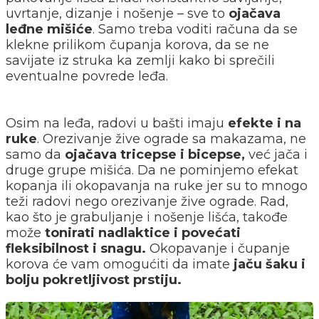
uvrtanje, dizanje i nošenje – sve to
ojačava
leđne mišiće
. Samo treba voditi računa da se
klekne prilikom čupanja korova, da se ne
savijate iz struka ka zemlji kako bi sprečili
eventualne povrede leđa.
Osim na leđa, radovi u bašti imaju
efekte i na
ruke
. Orezivanje žive ograde sa makazama, ne
samo da
ojačava tricepse i bicepse,
već jača i
druge grupe mišića. Da ne pominjemo efekat
kopanja ili okopavanja na ruke jer su to mnogo
teži radovi nego orezivanje žive ograde. Rad,
kao što je grabuljanje i nošenje lišća, takođe
može
tonirati nadlaktice i povećati
fleksibilnost i snagu.
Okopavanje i čupanje
korova će vam omogućiti da imate
jaču šaku i
bolju pokretljivost prstiju.