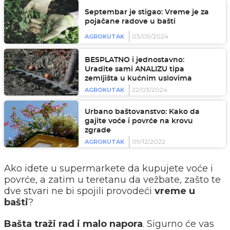
Septembar je stigao: Vreme je za
pojačane radove u bašti
03/09/2024
AGROKUTAK
BESPLATNO i jednostavno:
Uradite sami ANALIZU tipa
zemljišta u kućnim uslovima
22/03/2024
AGROKUTAK
Urbano baštovanstvo: Kako da
gajite voće i povrće na krovu
zgrade
09/12/2022
AGROKUTAK
Ako idete u supermarkete da kupujete voće i
povrće, a zatim u teretanu da vežbate, zašto te
dve stvari ne bi spojili provodeći
vreme u
bašti
?
Bašta traži rad i malo napora
. Sigurno će vas