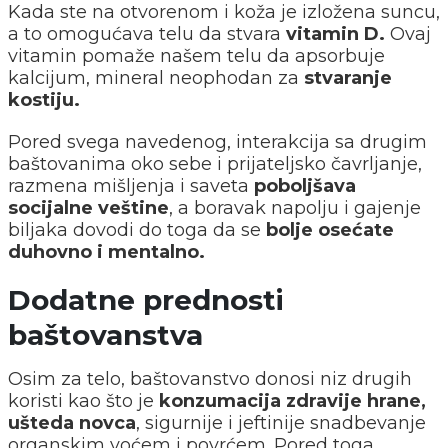
Kada ste na otvorenom i koža je izložena suncu,
a to omogućava telu da stvara
vitamin D.
Ovaj
vitamin pomaže našem telu da apsorbuje
kalcijum, mineral neophodan za
stvaranje
kostiju.
Pored svega navedenog, interakcija sa drugim
baštovanima oko sebe i prijateljsko čavrljanje,
razmena mišljenja i saveta
poboljšava
socijalne veštine
, a boravak napolju i gajenje
biljaka dovodi do toga da se
bolje osećate
duhovno i mentalno.
Dodatne prednosti
baštovanstva
Osim za telo, baštovanstvo donosi niz drugih
koristi kao što je
konzumacija zdravije hrane,
ušteda novca
, sigurnije i jeftinije snadbevanje
organskim voćem i povrćem. Pored toga,