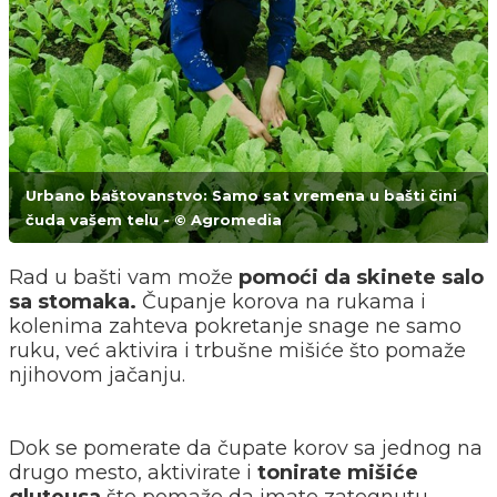
Urbano baštovanstvo: Samo sat vremena u bašti čini
čuda vašem telu - © Agromedia
Rad u bašti vam može
pomoći da skinete salo
sa stomaka.
Čupanje korova na rukama i
kolenima zahteva pokretanje snage ne samo
ruku, već aktivira i trbušne mišiće što pomaže
njihovom jačanju.
Dok se pomerate da čupate korov sa jednog na
drugo mesto, aktivirate i
tonirate mišiće