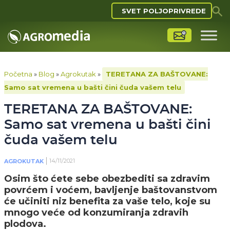
SVET POLJOPRIVREDE
Početna
»
Blog
»
Agrokutak
»
TERETANA ZA BAŠTOVANE:
Samo sat vremena u bašti čini čuda vašem telu
TERETANA ZA BAŠTOVANE:
Samo sat vremena u bašti čini
čuda vašem telu
14/11/2021
AGROKUTAK
Osim što ćete sebe obezbediti sa zdravim
povrćem i voćem, bavljenje baštovanstvom
će učiniti niz benefita za vaše telo, koje su
mnogo veće od konzumiranja zdravih
plodova.