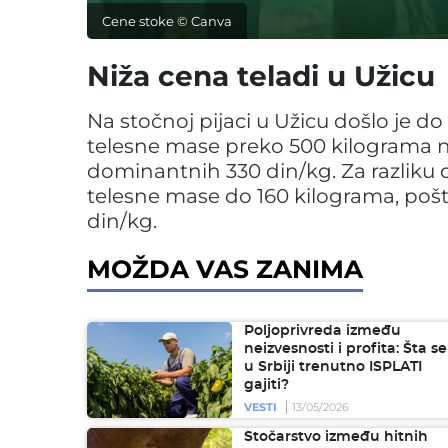
Cene stoke © Canva
Niža cena teladi u Užicu
Na stočnoj pijaci u Užicu došlo je d
telesne mase preko 500 kilograma na
dominantnih 330 din/kg. Za razliku o
telesne mase do 160 kilograma, poš
din/kg.
MOŽDA VAS ZANIMA
Poljoprivreda između
neizvesnosti i profita: Šta se
u Srbiji trenutno ISPLATI
gajiti?
VESTI
13/05/2026
Stočarstvo između hitnih