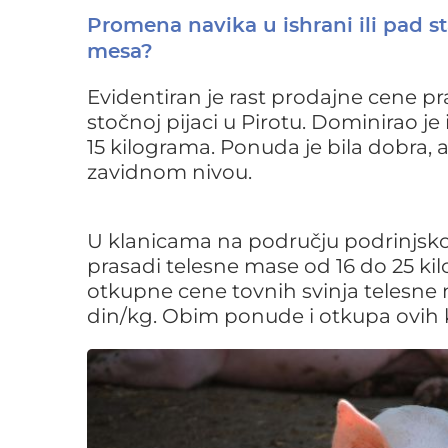
Promena navika u ishrani ili pad s
mesa?
Evidentiran je rast prodajne cene p
stočnoj pijaci u Pirotu. Dominirao j
15 kilograma. Ponuda je bila dobra, 
zavidnom nivou.
U klanicama na području podrinjsk
prasadi telesne mase od 16 do 25 ki
otkupne cene tovnih svinja telesne
din/kg. Obim ponude i otkupa ovih ka