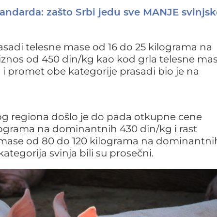
tandarda: zašto Srbi jedu sve MANJE svinjs
rasadi telesne mase od 16 do 25 kilograma na
e iznos od 450 din/kg kao kod grla telesne ma
a i promet obe kategorije prasadi bio je na
og regiona došlo je do pada otkupne cene
lograma na dominantnih 430 din/kg i rast
 mase od 80 do 120 kilograma na dominantni
tegorija svinja bili su prosečni.