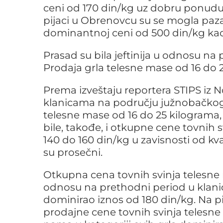
ceni od 170 din/kg uz dobru ponudu 
pijaci u Obrenovcu su se mogla paza
dominantnoj ceni od 500 din/kg ka
Prasad su bila jeftinija u odnosu na 
Prodaja grla telesne mase od 16 do 2
Prema izveštaju reportera STIPS iz
klanicama na području južnobačkog
telesne mase od 16 do 25 kilograma, 
bile, takođe, i otkupne cene tovnih s
140 do 160 din/kg u zavisnosti od kva
su prosečni.
Otkupna cena tovnih svinja telesne 
odnosu na prethodni period u klani
dominirao iznos od 180 din/kg. Na pi
prodajne cene tovnih svinja telesne