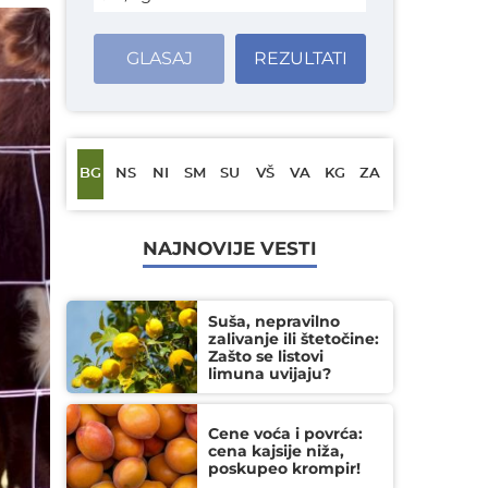
GLASAJ
REZULTATI
BG
NS
NI
SM
SU
VŠ
VA
KG
ZA
NAJNOVIJE VESTI
Suša, nepravilno
zalivanje ili štetočine:
Zašto se listovi
limuna uvijaju?
Cene voća i povrća:
cena kajsije niža,
poskupeo krompir!