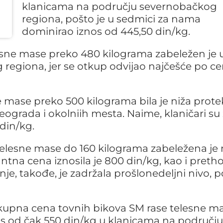
klanicama na području severnobačkog
regiona, pošto je u sedmici za nama
dominirao iznos od 445,50 din/kg.
sne mase preko 480 kilograma zabeležen je 
egiona, jer se otkup odvijao najčešće po ce
mase preko 500 kilograma bila je niža prote
grada i okolniih mesta. Naime, klaničari su
 din/kg.
 telesne mase do 160 kilograma zabeležena je
ntna cena iznosila je 800 din/kg, kao i pret
je, takođe, je zadržala prošlonedeljni nivo, 
kupna cena tovnih bikova SM rase telesne m
os od čak 550 din/kg u klanicama na području