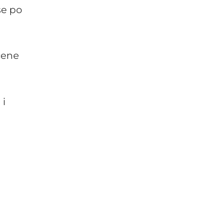
se po
cene
 i