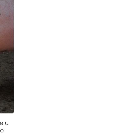
e u
po