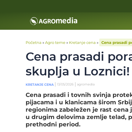
Početna
»
Agro teme
»
Kretanje cena
»
Cena prasadi po
Cena prasadi pora
skuplja u Loznici!
13/05/2026
agromedia
KRETANJE CENA
Cena prasadi i tovnih svinja prote
pijacama i u klanicama širom Srbi
regionima zabeležen je rast cena j
u drugim delovima zemlje telad, pr
prethodni period.