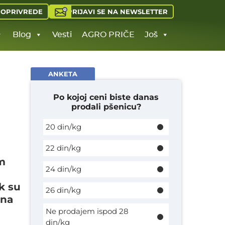
PRIJAVI SE NA NEWSLETTER
JOPRIVREDE
Blog
Vesti
AGRO PRIČE
Još
ANKETA
Po kojoj ceni biste danas
prodali pšenicu?
20 din/kg
22 din/kg
im
24 din/kg
k su
26 din/kg
 na
Ne prodajem ispod 28
din/kg