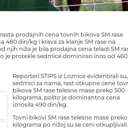
o rasta prodajnih cena tovnih bikova SM rase
 480 din/kg i krava za klanje SM rase na
d njih niža je bila prodajna cena teladi SM ra
to je protekle sedmice dominirao inos od 460
Reporteri STIPS iz Loznice evidentirali su,
sedmici za nama, rast otkupne cene tov
bikova SM rase telesne mase preko 500
kilograma, pošto je dominantna cena
iznosila 490 din/kg.
Tovni bikovi SM rase telesne mase preko
kilograma po nižoj su se ceni otkupljivali