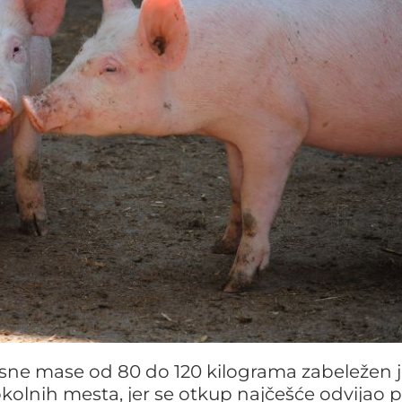
esne mase od 80 do 120 kilograma zabeležen j
olnih mesta, jer se otkup najčešće odvijao 