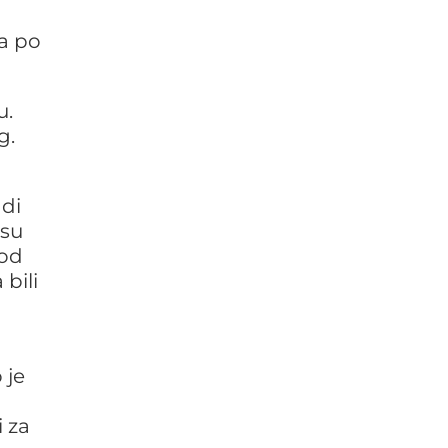
j
ma po
u.
g.
di
 su
 od
bili
 je
 za