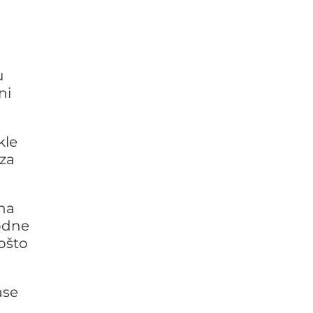
u
ni
kle
 za
 na
hodne
pošto
ase