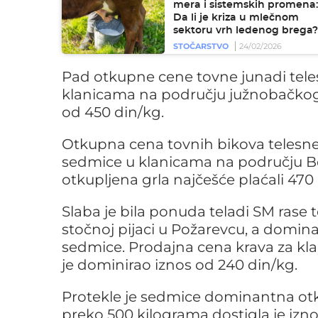
mera i sistemskih promena:
Da li je kriza u mlečnom
sektoru vrh ledenog brega?
STOČARSTVO
24/02/2026
Pad otkupne cene tovne junadi tele
klanicama na području južnobačkog r
od 450 din/kg.
Otkupna cena tovnih bikova telesne 
sedmice u klanicama na području Beo
otkupljena grla najčešće plaćali 470
Slaba je bila ponuda teladi SM rase
stočnoj pijaci u Požarevcu, a domina
sedmice. Prodajna cena krava za klan
je dominirao iznos od 240 din/kg.
Protekle je sedmice dominantna ot
preko 500 kilograma dostigla je izn