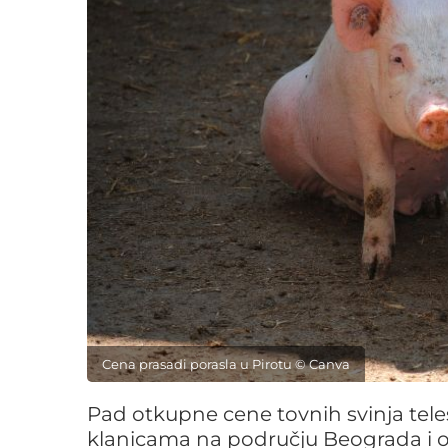
Cena prasadi porasla u Pirotu © Canva
Pad otkupne cene tovnih svinja tel
klanicama na području Beograda i ok