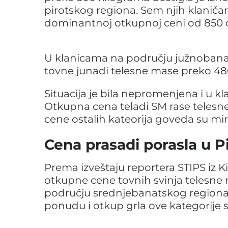
pirotskog regiona. Sem njih klaničar
dominantnoj otkupnoj ceni od 850 di
U klanicama na području južnobana
tovne junadi telesne mase preko 480 
Situacija je bila nepromenjena i u
Otkupna cena teladi SM rase telesne 
cene ostalih kateorija goveda su mir
Cena prasadi porasla u P
Prema izveštaju reportera STIPS iz K
otkupne cene tovnih svinja telesne
području srednjebanatskog regiona.
ponudu i otkup grla ove kategorije s