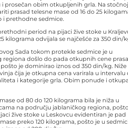
i prosečan obim otkupljenih grla. Na stočno
riti prasad telesne mase od 16 do 25 kiloga
o i prethodne sedmice.
prethodni period na pijaci žive stoke u Kraljev
5 kilograma odvijala se najčešće za 350 din/k
 Novog Sada tokom protekle sedmice je u
 regiona došlo do pada otkupnih cene prasa
pošto je dominirao iznos od 350 din/kg. Niže
vinja čija je otkupna cena varirala u intervalu
liteta i kategorije grla. Obim ponude i otkupa 
mase od 80 do 120 kilograma bila je niža u
cama na području jablaničkog regiona, pošto
jaci žive stoke u Leskovcu evidentiran je pad
 mase preko 120 kilograma, pošto je u sedmici