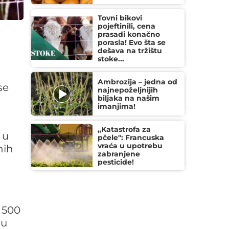
Tovni bikovi
pojeftinili, cena
prasadi konačno
porasla! Evo šta se
dešava na tržištu
stoke...
Ambrozija – jedna od
se
najnepoželjnijih
biljaka na našim
imanjima!
„Katastrofa za
 u
pčele": Francuska
vraća u upotrebu
nih
zabranjene
pesticide!
 500
 u