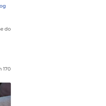
kog
se do
h 170