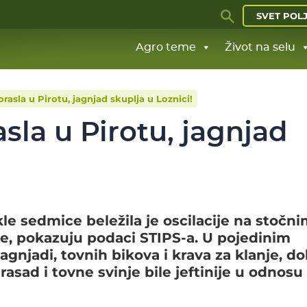
SVET POL
Agro teme
Život na selu
rasla u Pirotu, jagnjad skuplja u Loznici!
sla u Pirotu, jagnjad
kle sedmice beležila je oscilacije na stočn
je, pokazuju podaci STIPS-a. U pojedinim
agnjadi, tovnih bikova i krava za klanje, do
asad i tovne svinje bile jeftinije u odnosu