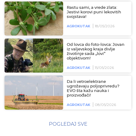
Rastu sami, a vrede zlata:
Jestivi korovi puni lekovitih
svojstava!
18/05/2026
AGROKUTAK
Od lovca do foto-lovca: Jovan
iz valjevskog kraja divlje
životinje sada „lovi”
objektivom!
15/05/2026
AGROKUTAK
Da li vetroelektrane
ugrožavaju poljoprivredu?
EVO šta kažu nauka i
proizvođači!
08/05/2026
AGROKUTAK
POGLEDAJ SVE