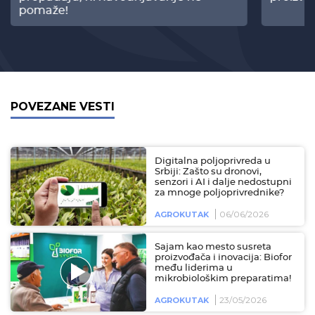
pomaže!
POVEZANE VESTI
Digitalna poljoprivreda u
Srbiji: Zašto su dronovi,
senzori i AI i dalje nedostupni
za mnoge poljoprivrednike?
06/06/2026
AGROKUTAK
Sajam kao mesto susreta
proizvođača i inovacija: Biofor
među liderima u
mikrobiološkim preparatima!
23/05/2026
AGROKUTAK