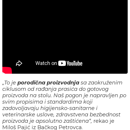
„To je
porodična proizvodnja
sa zaokruženim
ciklusom od rađanja prasića do gotovog
proizvoda na stolu. Naš pogon je napravljen po
svim propisima i standardima koji
zadovoljavaju higijensko-sanitarne i
veterinarske uslove, zdravstvena bezbednost
proizvoda je apsolutno zaštićena“,
rekao je
Miloš Pajić iz Bačkog Petrovca.