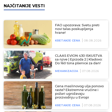
NAJČITANIJE VESTI
FAO upozorava: Svetu preti
novi talas poskupljenja
hrane!
08.08.2026
KRETANJE CENA
CLAAS EVION 430 ISKUSTVA
sa njive | Epizoda 2 | Kladovo:
Do 160 tona pšenice za dan!
07.08.2026
MEHANIZACIJA
Cena maslinovog ulja ponovo
raste? Ekstremne vrućine i
požari ugrožavaju
proizvodnju u Evropi
07.08.2026
KRETANJE CENA