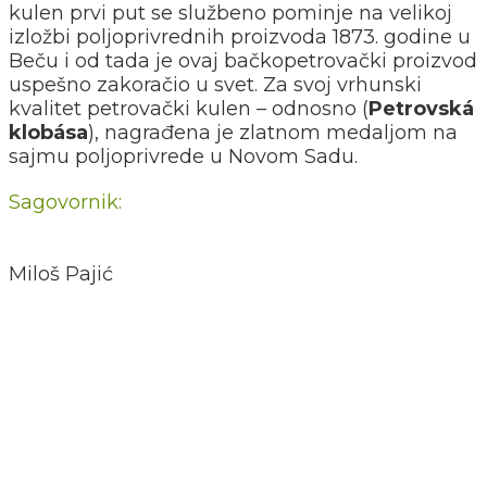
kulen prvi put se službeno pominje na velikoj
izložbi poljoprivrednih proizvoda 1873. godine u
Beču i od tada je ovaj bačkopetrovački proizvod
uspešno zakoračio u svet. Za svoj vrhunski
kvalitet petrovački kulen – odnosno (
Petrovská
klobása
), nagrađena je zlatnom medaljom na
sajmu poljoprivrede u Novom Sadu.
Sagovornik:
Miloš Pajić