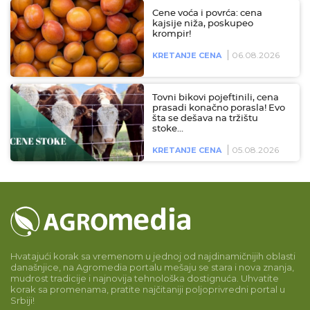
Cene voća i povrća: cena
kajsije niža, poskupeo
krompir!
06.08.2026
KRETANJE CENA
Tovni bikovi pojeftinili, cena
prasadi konačno porasla! Evo
šta se dešava na tržištu
stoke…
05.08.2026
KRETANJE CENA
Hvatajući korak sa vremenom u jednoj od najdinamičnijih oblasti
današnjice, na Agromedia portalu mešaju se stara i nova znanja,
mudrost tradicije i najnovija tehnološka dostignuća. Uhvatite
korak sa promenama, pratite najčitaniji poljoprivredni portal u
Srbiji!