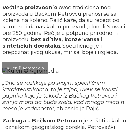
Veština proizvodnje
ovog tradicionalnog
proizvoda u Bačkom Petrovcu prenosi se sa
kolena na koleno. Pajić kaže, da su recept po
kome se i danas kulen proizvodi, doneli Slovaci
pre 250 godina. Reč je o potpuno prirodnom
proizvodu,
bez aditiva, konzervansa i
sintetičkih dodataka
. Specifičnog je i
prepoznatljivog ukusa, mirisa, boje i izgleda.
Kulen © Agromedia
„Ona se razlikuje po svojim specifičnim
karakteristikama, to je tajna, uvek se koristi
paprika koja je takođe iz Bačkog Petrovca i
svinja mora da bude zrela, kod mnogo mladih
meso je vodenasto“
, objasnio je Pajić.
Zadruga u Bečkom Petrovcu
je zaštitila kulen
i oznakom geografskog porekla. Petrovački