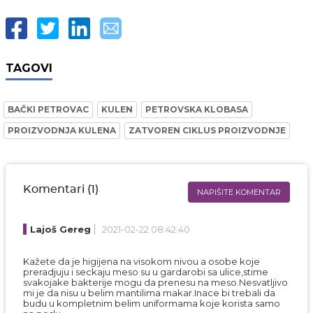
TAGOVI
BAČKI PETROVAC
KULEN
PETROVSKA KLOBASA
PROIZVODNJA KULENA
ZATVOREN CIKLUS PROIZVODNJE
Komentari (1)
NAPIŠITE KOMENTAR
Ime i prezime* obavezno
Lajoš Gereg
2021-02-22 08:42:40
Email* obavezno
Kažete da je higijena na visokom nivou a osobe koje
preradjuju i seckaju meso su u gardarobi sa ulice,stime
Komentar* obavezno
svakojake bakterije mogu da prenesu na meso.Nesvatljivo
mi je da nisu u belim mantilima makar.Inace bi trebali da
budu u kompletnim belim uniformama koje korista samo