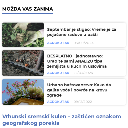
MOŽDA VAS ZANIMA
Septembar je stigao: Vreme je za
pojačane radove u bašti
03/09/2024
AGROKUTAK
BESPLATNO i jednostavno:
Uradite sami ANALIZU tipa
zemljišta u kućnim uslovima
22/03/2024
AGROKUTAK
Urbano baštovanstvo: Kako da
gajite voće i povrće na krovu
zgrade
09/12/2022
AGROKUTAK
Vrhunski sremski kulen – zaštićen oznakom
geografskog porekla