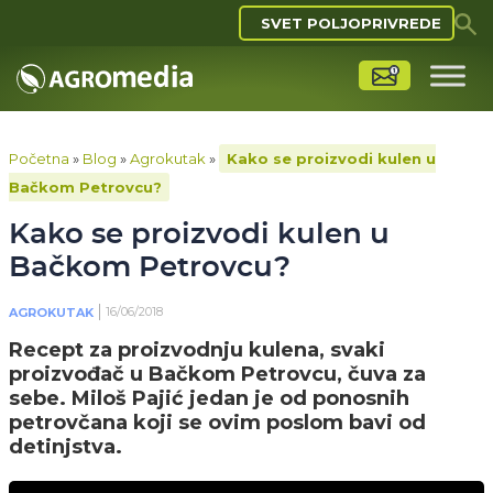
SVET POLJOPRIVREDE
Početna
»
Blog
»
Agrokutak
»
Kako se proizvodi kulen u
Bačkom Petrovcu?
Kako se proizvodi kulen u
Bačkom Petrovcu?
16/06/2018
AGROKUTAK
Recept za proizvodnju kulena, svaki
proizvođač u Bačkom Petrovcu, čuva za
sebe. Miloš Pajić jedan je od ponosnih
petrovčana koji se ovim poslom bavi od
detinjstva.