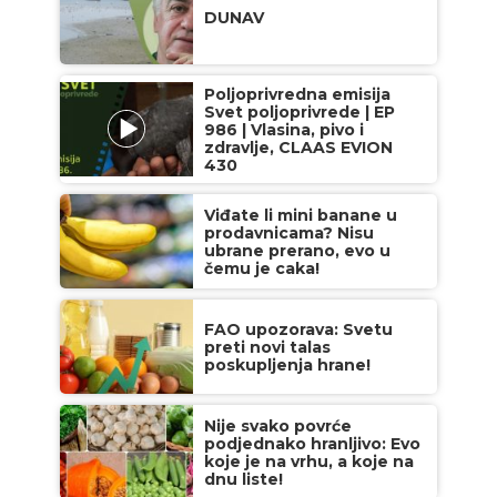
DUNAV
Poljoprivredna emisija
Svet poljoprivrede | EP
986 | Vlasina, pivo i
zdravlje, CLAAS EVION
430
Viđate li mini banane u
prodavnicama? Nisu
ubrane prerano, evo u
čemu je caka!
FAO upozorava: Svetu
preti novi talas
poskupljenja hrane!
Nije svako povrće
podjednako hranljivo: Evo
koje je na vrhu, a koje na
dnu liste!