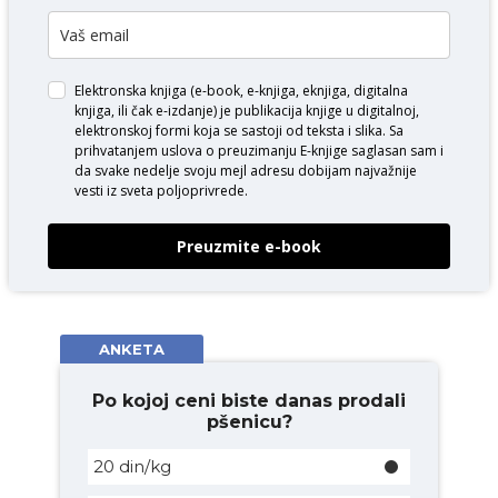
Elektronska knjiga (e-book, e-knjiga, eknjiga, digitalna
knjiga, ili čak e-izdanje) je publikacija knjige u digitalnoj,
elektronskoj formi koja se sastoji od teksta i slika. Sa
prihvatanjem uslova o
preuzimanju E-knjige
saglasan sam i
da svake nedelje svoju mejl adresu dobijam najvažnije
vesti iz sveta poljoprivrede.
Preuzmite e-book
ANKETA
Po kojoj ceni biste danas prodali
pšenicu?
20 din/kg