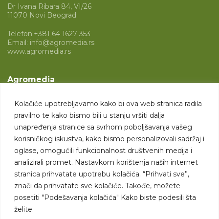
Dr Ivana Ribara 84, VI/26
11070 Novi Beograd
Telefon:
+381 64 1627 353
Email:
info@agromedia.rs
www.agromedia.rs
Agromedia
O nama
Kolačiće upotrebljavamo kako bi ova web stranica radila
Svet poljoprivrede
pravilno te kako bismo bili u stanju vršiti dalja
Marketing usluge
unapređenja stranice sa svrhom poboljšavanja vašeg
korisničkog iskustva, kako bismo personalizovali sadržaj i
Tražimo saradnike
oglase, omogućili funkcionalnost društvenih medija i
analizirali promet. Nastavkom korištenja naših internet
Kontakt
stranica prihvatate upotrebu kolačića. “Prihvati sve”,
znači da prihvatate sve kolačiće. Takođe, možete
Kontakt
posetiti "Podešavanja kolačića" Kako biste podesili šta
želite.