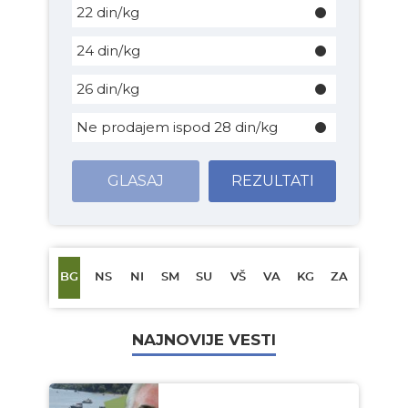
22 din/kg
24 din/kg
26 din/kg
Ne prodajem ispod 28 din/kg
GLASAJ
REZULTATI
BG
NS
NI
SM
SU
VŠ
VA
KG
ZA
NAJNOVIJE VESTI