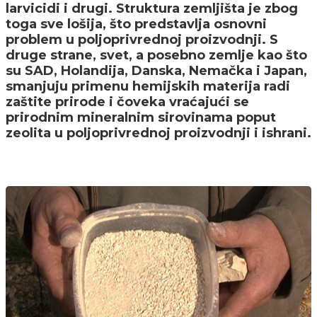
larvicidi i drugi. Struktura zemljišta je zbog
toga sve lošija, što predstavlja osnovni
problem u poljoprivrednoj proizvodnji. S
druge strane, svet, a posebno zemlje kao što
su SAD, Holandija, Danska, Nemačka i Japan,
smanjuju primenu hemijskih materija radi
zaštite prirode i čoveka vraćajući se
prirodnim mineralnim sirovinama poput
zeolita u poljoprivrednoj proizvodnji i ishrani.