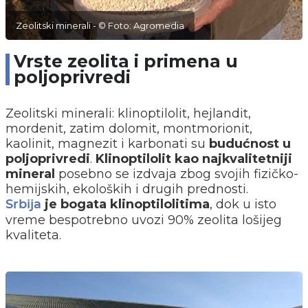
Zeolitski minerali - © Foto: Agromedia
Vrste zeolita i primena u
poljoprivredi
Zeolitski minerali: klinoptilolit, hejlandit,
mordenit, zatim dolomit, montmorionit,
kaolinit, magnezit i karbonati su
budućnost u
poljoprivredi
.
Klinoptilolit kao najkvalitetniji
mineral
posebno se izdvaja zbog svojih fizičko-
hemijskih, ekoloških i drugih prednosti.
je bogata klinoptilolitima
, dok u isto
Srbija
vreme bespotrebno uvozi 90% zeolita lošijeg
kvaliteta.