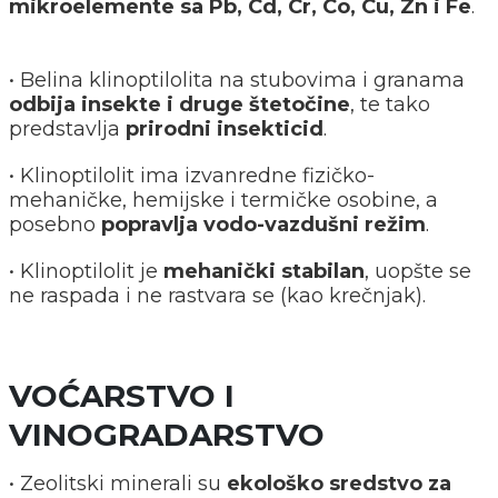
mikroelemente sa Pb, Cd, Cr, Co, Cu, Zn i Fe
.
• Belina klinoptilolita na stubovima i granama
odbija insekte i druge štetočine
, te tako
predstavlja
prirodni insekticid
.
• Klinoptilolit ima izvanredne fizičko-
mehaničke, hemijske i termičke osobine, a
posebno
popravlja vodo-vazdušni režim
.
• Klinoptilolit je
mehanički stabilan
, uopšte se
ne raspada i ne rastvara se (kao krečnjak).
VOĆARSTVO I
VINOGRADARSTVO
• Zeolitski minerali su
ekološko sredstvo za