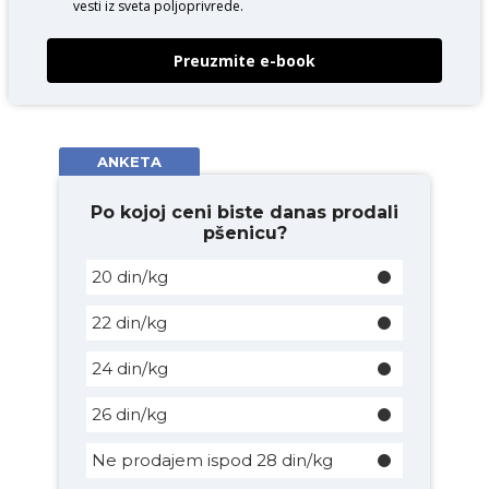
vesti iz sveta poljoprivrede.
Preuzmite e-book
ANKETA
Po kojoj ceni biste danas prodali
pšenicu?
20 din/kg
22 din/kg
24 din/kg
26 din/kg
Ne prodajem ispod 28 din/kg