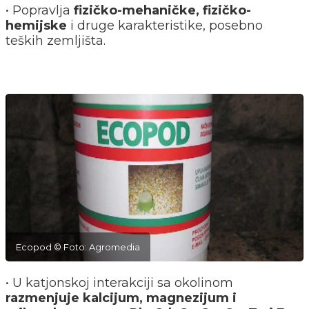
• Popravlja
fizičko-mehaničke, fizičko-
hemijske
i druge karakteristike, posebno
teških zemljišta.
Ecopod © Foto: Agromedia
• U katjonskoj interakciji sa okolinom
razmenjuje kalcijum, magnezijum i