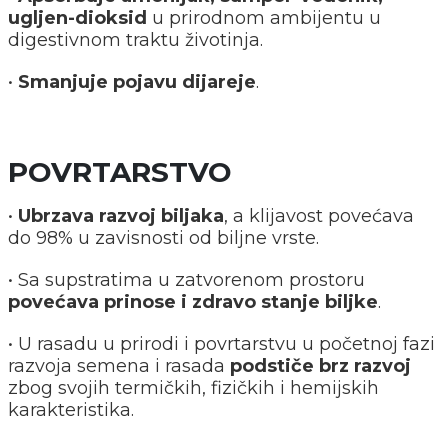
ugljen-dioksid
u prirodnom ambijentu u
digestivnom traktu životinja.
•
Smanjuje pojavu dijareje
.
POVRTARSTVO
•
Ubrzava razvoj biljaka
, a klijavost povećava
do 98% u zavisnosti od biljne vrste.
• Sa supstratima u zatvorenom prostoru
povećava prinose i zdravo stanje biljke
.
• U rasadu u prirodi i povrtarstvu u početnoj fazi
razvoja semena i rasada
podstiče brz razvoj
zbog svojih termičkih, fizičkih i hemijskih
karakteristika.