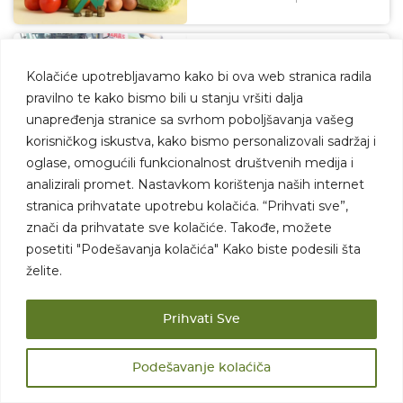
CLAAS EVION 430 ISKUSTVA
sa njive | Epizoda 2 | Kladovo:
Kolačiće upotrebljavamo kako bi ova web stranica radila
Do 160 tona pšenice za dan!
pravilno te kako bismo bili u stanju vršiti dalja
07.08.2026
MEHANIZACIJA
unapređenja stranice sa svrhom poboljšavanja vašeg
korisničkog iskustva, kako bismo personalizovali sadržaj i
oglase, omogućili funkcionalnost društvenih medija i
Cena maslinovog ulja ponovo
raste? Ekstremne vrućine i
analizirali promet. Nastavkom korištenja naših internet
požari ugrožavaju
proizvodnju u Evropi
stranica prihvatate upotrebu kolačića. “Prihvati sve”,
znači da prihvatate sve kolačiće. Takođe, možete
07.08.2026
KRETANJE CENA
posetiti "Podešavanja kolačića" Kako biste podesili šta
želite.
Cene voća i povrća: cena
kajsije niža, poskupeo
krompir!
Prihvati Sve
06.08.2026
KRETANJE CENA
Podešavanje kolaćiča
Tovni bikovi pojeftinili, cena
prasadi konačno porasla! Evo