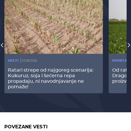
VESTI
03.08.2026
POVRTAR
Ratari strepe od najgoreg scenarija:
Od rata
Kukuruz, soja i šećerna repa
Dragomi
propadaju, ni navodnjavanje ne
proizvo
pomaže!
POVEZANE VESTI