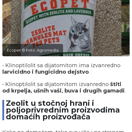
Ecopet © Foto: Agromedia
• Klinoptilolit sa dijatomitom ima izvanredno
larvicidno i fungicidno dejstvo
.
• Klinoptilolit sa dijatomitom izvanredno
štiti
od krpelja, ušnih vaši, buva i drugih gamadi
.
Zeolit u stočnoj hrani i
poljoprivrednim proizvodima
domaćih proizvođača