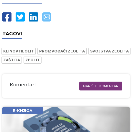
TAGOVI
KLINOPTILOLIT
PROIZVOĐAČI ZEOLITA
SVOJSTVA ZEOLITA
ZAŠTITA
ZEOLIT
Komentari
NAPIŠITE KOMENTAR
Ime i prezime* obavezno
Email* obavezno
E-KNJIGA
Komentar* obavezno