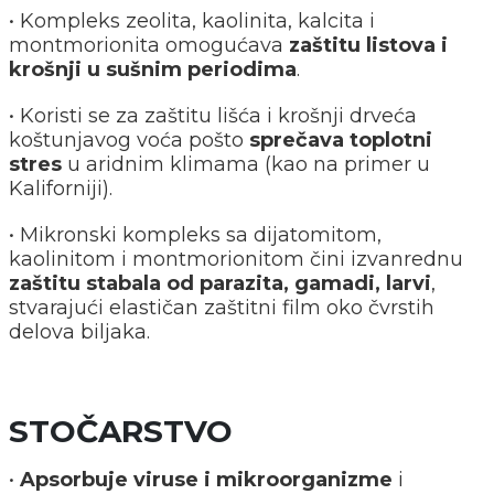
• Kompleks zeolita, kaolinita, kalcita i
montmorionita omogućava
zaštitu listova i
krošnji u sušnim periodima
.
• Koristi se za zaštitu lišća i krošnji drveća
koštunjavog voća pošto
sprečava toplotni
stres
u aridnim klimama (kao na primer u
Kaliforniji).
• Mikronski kompleks sa dijatomitom,
kaolinitom i montmorionitom čini izvanrednu
zaštitu stabala od parazita, gamadi, larvi
,
stvarajući elastičan zaštitni film oko čvrstih
delova biljaka.
STOČARSTVO
•
Apsorbuje viruse i mikroorganizme
i