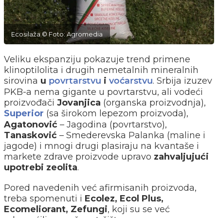
Ecosilaža © Foto: Agromedia
Veliku ekspanziju pokazuje trend primene
klinoptilolita i drugih nemetalnih mineralnih
sirovina
u
i
. Srbija izuzev
povrtarstvu
voćarstvu
PKB-a nema gigante u povrtarstvu, ali vodeći
proizvođači
Jovanjica
(organska proizvodnja),
Superior
(sa širokom lepezom proizvoda),
Agatonović
– Jagodina (povrtarstvo),
Tanasković
– Smederevska Palanka (maline i
jagode) i mnogi drugi plasiraju na kvantaše i
markete zdrave proizvode upravo
zahvaljujući
upotrebi zeolita
.
Pored navedenih već afirmisanih proizvoda,
treba spomenuti i
Ecolez, Ecol Plus,
Ecomeliorant, Zefungi
, koji su se već