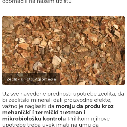
odomaćili na našem tržištu.
Zeolit - © Foto: Agromedia
Uz sve navedene prednosti upotrebe zeolita, da
bi zeolitski minerali dali proizvodne efekte,
važno je naglasiti da
moraju da prođu kroz
mehanički i termički tretman i
mikrobiološku kontrolu
. Prilikom njihove
upotrebe treba uvek imati na umu da