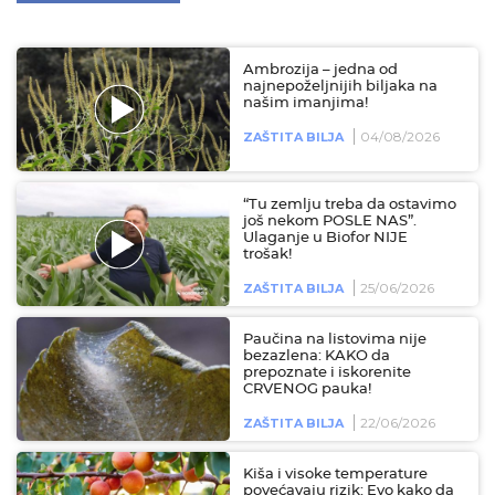
Ambrozija – jedna od
najnepoželjnijih biljaka na
našim imanjima!
04/08/2026
ZAŠTITA BILJA
“Tu zemlju treba da ostavimo
još nekom POSLE NAS”.
Ulaganje u Biofor NIJE
trošak!
25/06/2026
ZAŠTITA BILJA
Paučina na listovima nije
bezazlena: KAKO da
prepoznate i iskorenite
CRVENOG pauka!
22/06/2026
ZAŠTITA BILJA
Kiša i visoke temperature
povećavaju rizik: Evo kako da