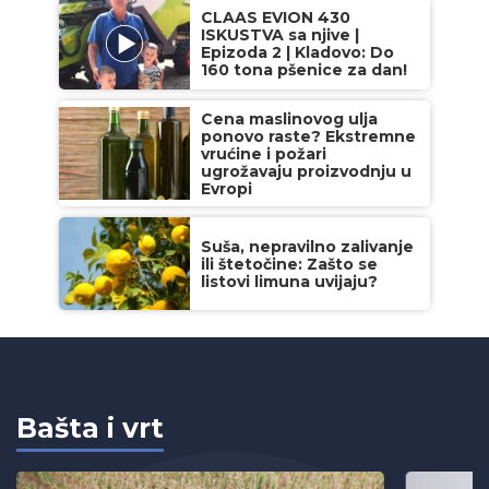
CLAAS EVION 430
ISKUSTVA sa njive |
Epizoda 2 | Kladovo: Do
160 tona pšenice za dan!
Cena maslinovog ulja
ponovo raste? Ekstremne
vrućine i požari
ugrožavaju proizvodnju u
Evropi
Suša, nepravilno zalivanje
ili štetočine: Zašto se
listovi limuna uvijaju?
Bašta i vrt