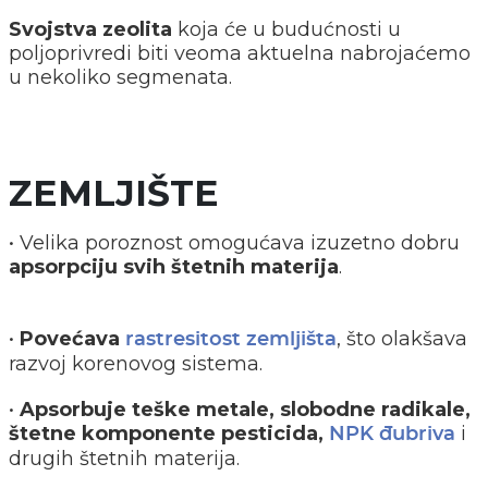
Svojstva zeolita
koja će u budućnosti u
poljoprivredi biti veoma aktuelna nabrojaćemo
u nekoliko segmenata.
ZEMLJIŠTE
• Velika poroznost omogućava izuzetno dobru
apsorpciju svih štetnih materija
.
•
Povećava
, što olakšava
rastresitost zemljišta
razvoj korenovog sistema.
•
Apsorbuje teške metale, slobodne radikale,
štetne komponente pesticida,
i
NPK đubriva
drugih štetnih materija.