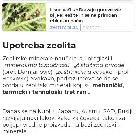
Lisne vaši uništavaju gotovo sve
biljke: Rešite ih se na prirodan i
efikasan način
21/05/2024
ZAŠTITA BILJA
Upotreba zeolita
Zeolitske minerale naučnici su proglasili
„
mineralima budućnosti
“, „
čistačima prirode
“
(prof. Damjanović), „
zaštitnicima čoveka
“ (prof.
Bošković). Svakako, podrazumeva se da se
prodaju zeolitski minerali koji su
mehanički,
termički i tehnološki tretirani.
Danas se na Kubi, u Japanu, Austriji, SAD, Rusiji
razvijaju novi lekovi kako za čoveka, tako i za
poljoprivredne proizvode na bazi zeolitskih
minerala.