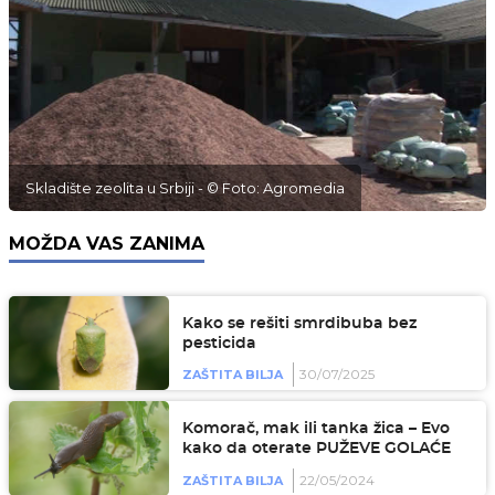
Skladište zeolita u Srbiji - © Foto: Agromedia
MOŽDA VAS ZANIMA
Kako se rešiti smrdibuba bez
pesticida
30/07/2025
ZAŠTITA BILJA
Komorač, mak ili tanka žica – Evo
kako da oterate PUŽEVE GOLAĆE
22/05/2024
ZAŠTITA BILJA