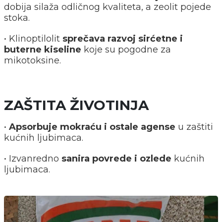
dobija silaža odličnog kvaliteta, a zeolit pojede
stoka.
• Klinoptilolit
sprečava razvoj sirćetne i
buterne kiseline
koje su pogodne za
mikotoksine.
ZAŠTITA ŽIVOTINJA
•
Apsorbuje mokraću i ostale agense
u zaštiti
kućnih ljubimaca.
• Izvanredno
sanira povrede i ozlede
kućnih
ljubimaca.