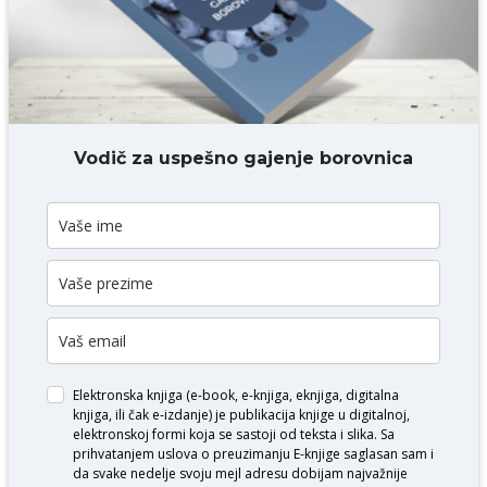
DODAJ KOMENTAR
Vodič za uspešno gajenje borovnica
Elektronska knjiga (e-book, e-knjiga, eknjiga, digitalna
knjiga, ili čak e-izdanje) je publikacija knjige u digitalnoj,
elektronskoj formi koja se sastoji od teksta i slika. Sa
prihvatanjem uslova o
preuzimanju E-knjige
saglasan sam i
da svake nedelje svoju mejl adresu dobijam najvažnije