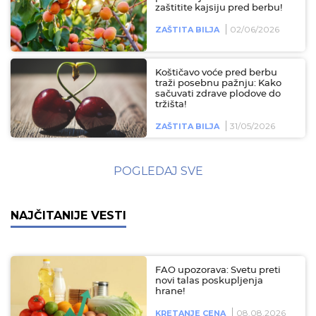
zaštitite kajsiju pred berbu!
02/06/2026
ZAŠTITA BILJA
Koštičavo voće pred berbu
traži posebnu pažnju: Kako
sačuvati zdrave plodove do
tržišta!
31/05/2026
ZAŠTITA BILJA
POGLEDAJ SVE
NAJČITANIJE VESTI
FAO upozorava: Svetu preti
novi talas poskupljenja
hrane!
08.08.2026
KRETANJE CENA