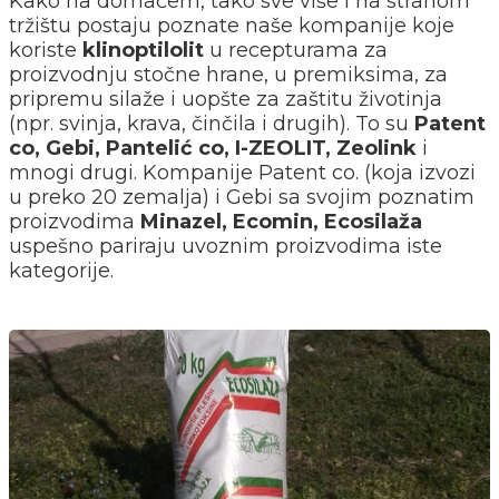
Kako na domaćem, tako sve više i na stranom
tržištu postaju poznate naše kompanije koje
koriste
klinoptilolit
u recepturama za
proizvodnju stočne hrane, u premiksima, za
pripremu silaže i uopšte za zaštitu životinja
(npr. svinja, krava, činčila i drugih). To su
Patent
co, Gebi, Pantelić co, I-ZEOLIT, Zeolink
i
mnogi drugi. Kompanije Patent co. (koja izvozi
u preko 20 zemalja) i Gebi sa svojim poznatim
proizvodima
Minazel, Ecomin, Ecosilaža
uspešno pariraju uvoznim proizvodima iste
kategorije.