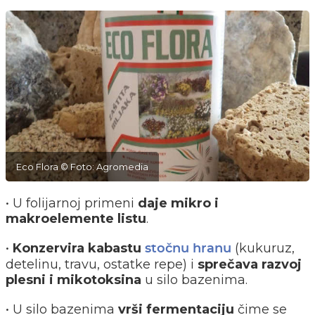
Eco Flora © Foto: Agromedia
• U folijarnoj primeni
daje mikro i
makroelemente listu
.
•
Konzervira kabastu
(kukuruz,
stočnu hranu
detelinu, travu, ostatke repe) i
sprečava razvoj
plesni i mikotoksina
u silo bazenima.
• U silo bazenima
vrši fermentaciju
čime se