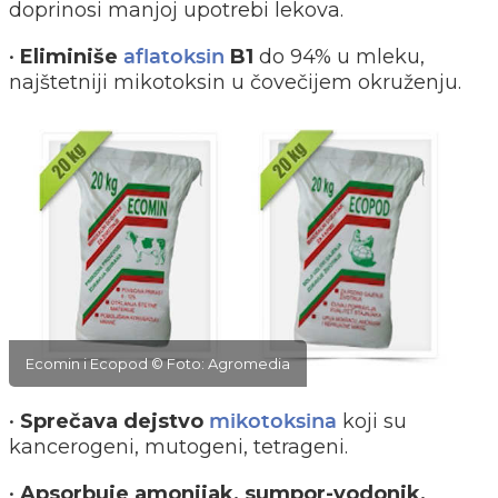
doprinosi manjoj upotrebi lekova.
•
Eliminiše
B1
do 94% u mleku,
aflatoksin
najštetniji mikotoksin u čovečijem okruženju.
Ecomin i Ecopod © Foto: Agromedia
•
Sprečava dejstvo
koji su
mikotoksina
kancerogeni, mutogeni, tetrageni.
•
Apsorbuje amonijak, sumpor-vodonik,