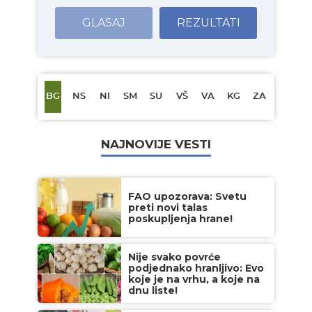
GLASAJ
REZULTATI
BG
NS
NI
SM
SU
VŠ
VA
KG
ZA
NAJNOVIJE VESTI
FAO upozorava: Svetu
preti novi talas
poskupljenja hrane!
Nije svako povrće
podjednako hranljivo: Evo
koje je na vrhu, a koje na
dnu liste!