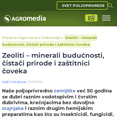
SVET POLJOPRIVREDE
Početna
»
Agro teme
»
Zaštita bilja
»
Zeoliti – minerali
budućnosti, čistači prirode i zaštitnici čoveka
Zeoliti – minerali budućnosti,
čistači prirode i zaštitnici
čoveka
01/09/2016
ZAŠTITA BILJA
Naše poljoprivredno
već 50 godina
zemljište
se đubri raznim vodotopivim i čvrstim
đubrivima, krečnjacima bez dovoljno
i raznim drugim hemijskim
stajnjaka
preparatima kao što su insekticidi, fungicidi,