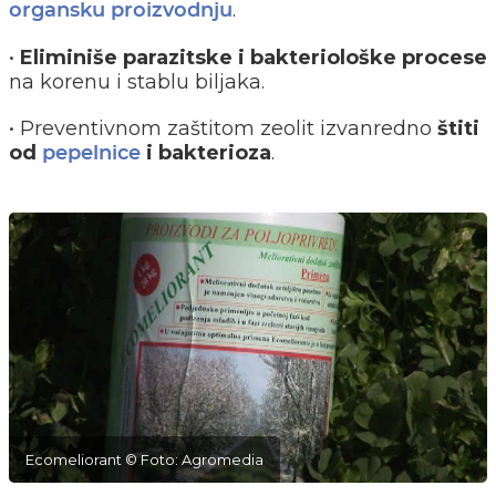
.
organsku proizvodnju
•
Eliminiše parazitske i bakteriološke procese
na korenu i stablu biljaka.
• Preventivnom zaštitom zeolit izvanredno
štiti
od
i bakterioza
.
pepelnice
Ecomeliorant © Foto: Agromedia