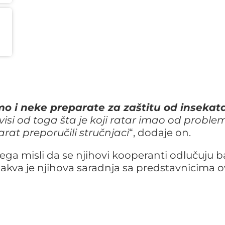
mo i neke preparate za zaštitu od insekata
avisi od toga šta je koji ratar imao od proble
rat preporučili stručnjaci
“, dodaje on.
a misli da se njihovi kooperanti odlučuju b
kakva je njihova saradnja sa predstavnicima 