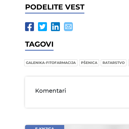
PODELITE VEST
TAGOVI
GALENIKA-FITOFARMACIJA
PŠENICA
RATARSTVO
Komentari
Ime i prezime* obavezno
Email* obavezno
Komentar* obavezno
E-KNJIGA