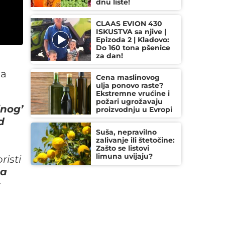
dnu liste!
CLAAS EVION 430
ISKUSTVA sa njive |
Epizoda 2 | Kladovo:
Do 160 tona pšenice
za dan!
na
Cena maslinovog
ulja ponovo raste?
Ekstremne vrućine i
požari ugrožavaju
inog’
proizvodnju u Evropi
d
Suša, nepravilno
zalivanje ili štetočine:
Zašto se listovi
limuna uvijaju?
risti
 a
c