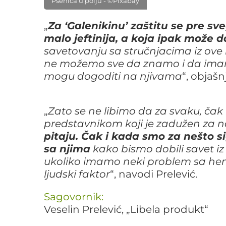
Pšenica u polju - ©Pixabay
„
Za ‘Galenikinu’ zaštitu se pre sve
malo jeftinija, a koja ipak može d
savetovanju sa stručnjacima iz ove
ne možemo sve da znamo i da imam
mogu dogoditi na njivama
“, objaš
„
Zato se ne libimo da za svaku, ča
predstavnikom koji je zadužen za n
pitaju. Čak i kada smo za nešto 
sa njima
kako bismo dobili savet iz
ukoliko imamo neki problem sa hem
ljudski faktor
“, navodi Prelević.
Sagovornik:
Veselin Prelević, „Libela produkt“