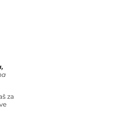
,
ma
aš za
ove