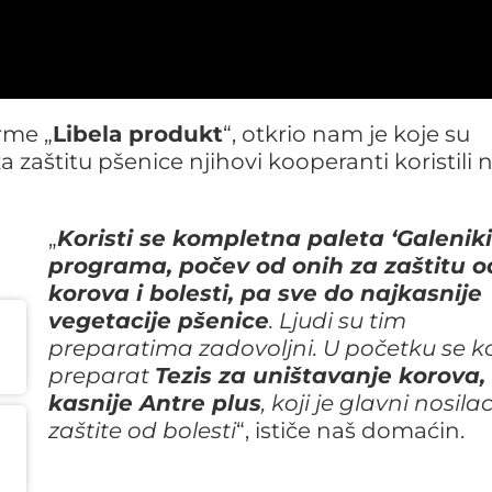
irme „
Libela produkt
“, otkrio nam je koje su
 zaštitu pšenice njihovi kooperanti koristili 
„
Koristi se kompletna paleta ‘Galenik
programa, počev od onih za zaštitu o
korova i bolesti, pa sve do najkasnije
vegetacije pšenice
. Ljudi su tim
preparatima zadovoljni. U početku se ko
preparat
Tezis za uništavanje korova,
kasnije Antre plus
, koji je glavni nosila
zaštite od bolesti
“, ističe naš domaćin.