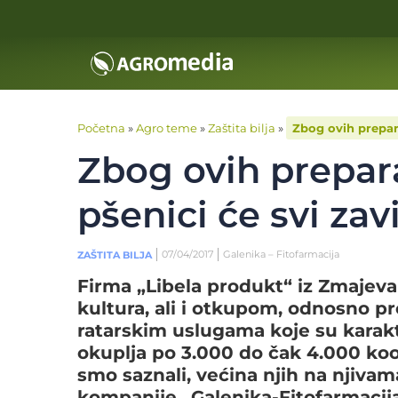
Početna
»
Agro teme
»
Zaštita bilja
»
Zbog ovih prepara
Zbog ovih prepara
pšenici će svi zav
07/04/2017
Galenika – Fitofarmacija
ZAŠTITA BILJA
Firma „Libela produkt“ iz Zmajeva
kultura, ali i otkupom, odnosno 
ratarskim uslugama koje su karakt
okuplja po 3.000 do čak 4.000 ko
smo saznali, većina njih na njivam
kompanije „Galenika-Fitofarmacija