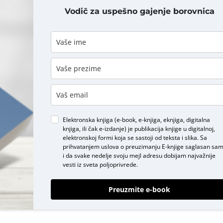
Vodič za uspešno gajenje borovnica
DODAJ KOMENTAR
Elektronska knjiga (e-book, e-knjiga, eknjiga, digitalna
knjiga, ili čak e-izdanje) je publikacija knjige u digitalnoj,
elektronskoj formi koja se sastoji od teksta i slika. Sa
prihvatanjem uslova o
preuzimanju E-knjige
saglasan sa
i da svake nedelje svoju mejl adresu dobijam najvažnije
vesti iz sveta poljoprivrede.
Preuzmite e-book