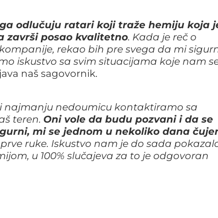
ga odlučuju ratari koji traže hemiju koja j
a završi posao kvalitetno
. Kada je reč o
 kompanije, rekao bih pre svega da mi sigur
o iskustvo sa svim situacijama koje nam s
njava naš sagovornik.
k i najmanju nedoumicu kontaktiramo sa
aš teren.
Oni vole da budu pozvani i da se
sigurni, mi se jednom u nekoliko dana čuj
 prve ruke. Iskustvo nam je do sada pokazal
ijom, u 100% slučajeva za to je odgovoran