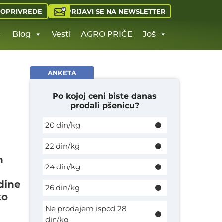
PRIJAVI SE NA NEWSLETTER
JOPRIVREDE
Blog
Vesti
AGRO PRIČE
Još
ANKETA
Po kojoj ceni biste danas
prodali pšenicu?
20 din/kg
22 din/kg
h
24 din/kg
dine
26 din/kg
ko
Ne prodajem ispod 28
din/kg