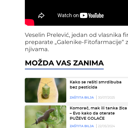
Veselin Prelević, jedan od vlasnika f
preparate „Galenike-Fitofarmacije“ za
njivama.
MOŽDA VAS ZANIMA
Kako se rešiti smrdibuba
bez pesticida
ZAŠTITA BILJA
30/07/2025
Komorač, mak ili tanka žica
– Evo kako da oterate
PUŽEVE GOLAĆE
ZAŠTITA BILJA
22/05/2024