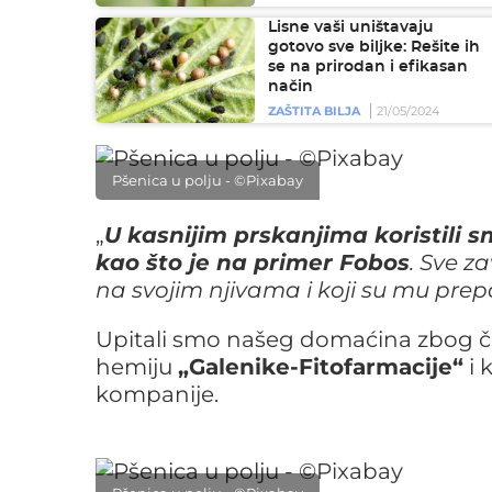
Lisne vaši uništavaju
gotovo sve biljke: Rešite ih
se na prirodan i efikasan
način
ZAŠTITA BILJA
21/05/2024
Pšenica u polju - ©Pixabay
„
U kasnijim prskanjima koristili s
kao što je na primer Fobos
. Sve z
na svojim njivama i koji su mu prepa
Upitali smo našeg domaćina zbog čeg
hemiju
„Galenike-Fitofarmacije“
i 
kompanije.