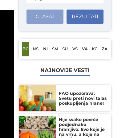
GLASAJ
REZULTATI
BG
NS
NI
SM
SU
VŠ
VA
KG
ZA
NAJNOVIJE VESTI
FAO upozorava:
Svetu preti novi talas
poskupljenja hrane!
Nije svako povrće
podjednako
hranljivo: Evo koje je
na vrhu, a koje na