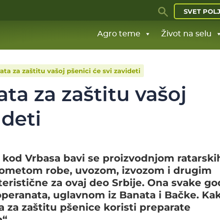
SVET POL
Agro teme
Život na selu
ta za zaštitu vašoj pšenici će svi zavideti
ta za zaštitu vašoj
ideti
 kod Vrbasa bavi se proizvodnjom ratarski
prometom robe, uvozom, izvozom i drugim
eristične za ovaj deo Srbije. Ona svake go
operanata, uglavnom iz Banata i Bačke. Ka
a za zaštitu pšenice koristi preparate
“.