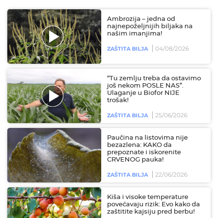
Ambrozija – jedna od
najnepoželjnijih biljaka na
našim imanjima!
04/08/2026
ZAŠTITA BILJA
“Tu zemlju treba da ostavimo
još nekom POSLE NAS”.
Ulaganje u Biofor NIJE
trošak!
25/06/2026
ZAŠTITA BILJA
Paučina na listovima nije
bezazlena: KAKO da
prepoznate i iskorenite
CRVENOG pauka!
22/06/2026
ZAŠTITA BILJA
Kiša i visoke temperature
povećavaju rizik: Evo kako da
zaštitite kajsiju pred berbu!