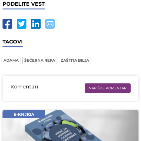
PODELITE VEST
TAGOVI
ADAMA
ŠEĆERNA REPA
ZAŠTITA BILJA
Komentari
NAPIŠITE KOMENTAR
Ime i prezime* obavezno
Email* obavezno
E-KNJIGA
Komentar* obavezno