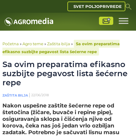
SVET POLJOPRIVREDE
Početna
»
Agro teme
»
Zaštita bilja
»
Sa ovim preparatima
efikasno suzbijte pegavost lista šećerne repe
Sa ovim preparatima efikasno
suzbijte pegavost lista šećerne
repe
22/06/2018
ZAŠTITA BILJA
Nakon uspešne zaštite šećerne repe od
štetočina (žičare, buvače i repine pipe),
osiguravanja sklopa i čišćenja njive od
korova, čeka nas još jedan vrlo ozbiljan
zadatak. Potrebno je sačuvati lisnu masu