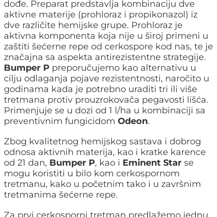
dođe. Preparat predstavlja kombinaciju dve
aktivne materije (prohloraz i propikonazol) iz
dve različite hemijske grupe. Prohloraz je
aktivna komponenta koja nije u široj primeni u
zaštiti šećerne repe od cerkospore kod nas, te je
značajna sa aspekta antirezistentne strategije.
Bumper P
preporučujemo kao alternativu u
cilju odlaganja pojave rezistentnosti, naročito u
godinama kada je potrebno uraditi tri ili više
tretmana protiv prouzrokovača pegavosti lišća.
Primenjuje se u dozi od 1 l/ha u kombinaciji sa
preventivnim fungicidom
Odeon
.
Zbog kvalitetnog hemijskog sastava i dobrog
odnosa aktivnih materija, kao i kratke karence
od 21 dan,
Bumper P
, kao i
Eminent Star
se
mogu koristiti u bilo kom cerkospornom
tretmanu, kako u početnim tako i u završnim
tretmanima šećerne repe.
Za prvi cerkosporni tretman predlažemo jednu