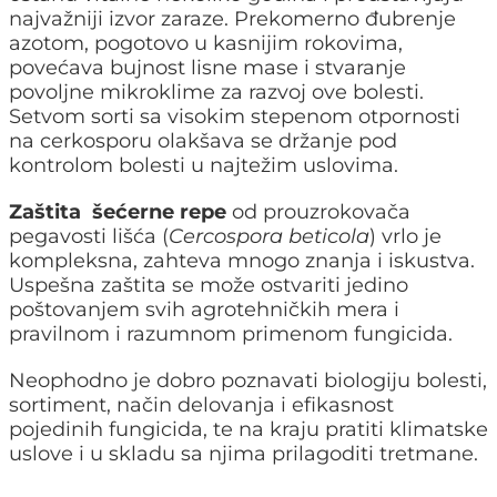
najvažniji izvor zaraze. Prekomerno đubrenje
azotom, pogotovo u kasnijim rokovima,
povećava bujnost lisne mase i stvaranje
povoljne mikroklime za razvoj ove bolesti.
Setvom sorti sa visokim stepenom otpornosti
na cerkosporu olakšava se držanje pod
kontrolom bolesti u najtežim uslovima.
Zaštita
šećerne repe
od prouzrokovača
pegavosti lišća (
Cercospora beticola
) vrlo je
kompleksna, zahteva mnogo znanja i iskustva.
Uspešna zaštita se može ostvariti jedino
poštovanjem svih agrotehničkih mera i
pravilnom i razumnom primenom fungicida.
Neophodno je dobro poznavati biologiju bolesti,
sortiment, način delovanja i efikasnost
pojedinih fungicida, te na kraju pratiti klimatske
uslove i u skladu sa njima prilagoditi tretmane.