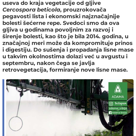
useva do kraja vegetacije od gljive
Cercospora beticola
, prouzrokovača
pegavosti lista i ekonomski najznačajnije
bolesti šećerne repe. Svedoci smo da ova
gljiva u godinama povoljnim za razvoj i
širenje bolesti, kao što je bila 2014. godina, u
značajnoj meri može da kompromituje prinos
i digestiju. Do sušenja i propadanja lisne mase
u takvim okolnostima dolazi već u avgustu i
septembru, nakon čega se javlja
retrovegetacija, formiranje nove lisne mase.