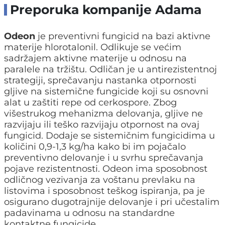
Preporuka kompanije Adama
Odeon
je preventivni fungicid na bazi aktivne
materije hlorotalonil. Odlikuje se većim
sadržajem aktivne materije u odnosu na
paralele na tržištu. Odličan je u antirezistentnoj
strategiji, sprečavanju nastanka otpornosti
gljive na sistemične fungicide koji su osnovni
alat u zaštiti repe od cerkospore. Zbog
višestrukog mehanizma delovanja, gljive ne
razvijaju ili teško razvijaju otpornost na ovaj
fungicid. Dodaje se sistemičnim fungicidima u
količini 0,9-1,3 kg/ha kako bi im pojačalo
preventivno delovanje i u svrhu sprečavanja
pojave rezistentnosti. Odeon ima sposobnost
odličnog vezivanja za voštanu prevlaku na
listovima i sposobnost teškog ispiranja, pa je
osigurano dugotrajnije delovanje i pri učestalim
padavinama u odnosu na standardne
kontaktne fungicide.