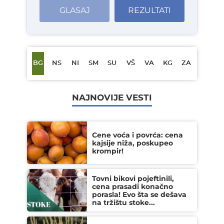
GLASAJ
REZULTATI
BG
NS
NI
SM
SU
VŠ
VA
KG
ZA
NAJNOVIJE VESTI
Cene voća i povrća: cena
kajsije niža, poskupeo
krompir!
Tovni bikovi pojeftinili,
cena prasadi konačno
porasla! Evo šta se dešava
na tržištu stoke...