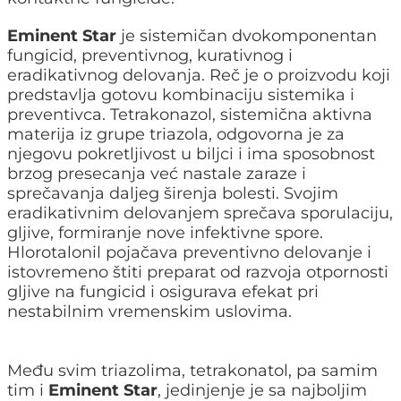
Eminent Star
je sistemičan dvokomponentan
fungicid, preventivnog, kurativnog i
eradikativnog delovanja. Reč je o proizvodu koji
predstavlja gotovu kombinaciju sistemika i
preventivca. Tetrakonazol, sistemična aktivna
materija iz grupe triazola, odgovorna je za
njegovu pokretljivost u biljci i ima sposobnost
brzog presecanja već nastale zaraze i
sprečavanja daljeg širenja bolesti. Svojim
eradikativnim delovanjem sprečava sporulaciju,
gljive, formiranje nove infektivne spore.
Hlorotalonil pojačava preventivno delovanje i
istovremeno štiti preparat od razvoja otpornosti
gljive na fungicid i osigurava efekat pri
nestabilnim vremenskim uslovima.
Među svim triazolima, tetrakonatol, pa samim
tim i
Eminent Star
, jedinjenje je sa najboljim