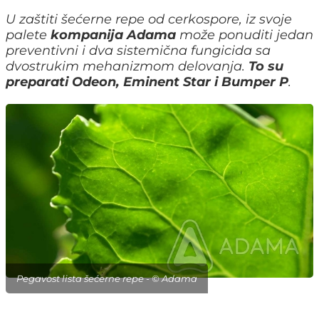
U zaštiti šećerne repe od cerkospore, iz svoje
palete
kompanija Adama
može ponuditi jedan
preventivni i dva sistemična fungicida sa
dvostrukim mehanizmom delovanja.
To su
preparati Odeon, Eminent Star i Bumper P
.
Pegavost lista šećerne repe - © Adama