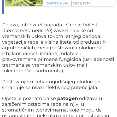
21/05/2024
ZAŠTITA BILJA
Pojava, intenzitet napada i širenje bolesti
(
Cercospora beticola
) zavise najviše od
vremenskih uslova tokom letnjeg perioda
vegetacije repe, a visina šteta od preduzetih
agrotehničkih mera (poštovanja plodoreda,
izbalansiranosti ishrane), odabira i
pravovremene primene fungicida (usklađenosti
tretmana sa vremenskim uslovima i
tolerantnošću sortimenta).
Poštovanjem četvorogodišnjeg plodoreda
smanjuje se nivo infektivnog potencijala.
Opšte je poznato da se
patogen
održava u
zaraženim ostacima repe na njivi u
stromatičnim tvorevimama, koje mogu da
ostanu vitalne nekoliko godina i predstavljaju