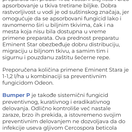
apsorbovanje u tkiva tretirane biljke. Dobra
rastvorljivost u vodi je od suštinskog značaja, jer
omogućuje da se apsorbovani fungicid lako i
ravnomerno širi u biljnim tkivima, čak i na
mesta koja nisu bila dostupna u vreme
primene preparata. Ova prednost preparatu
Eminent Star obezbeđuje dobru distribuciju,
migraciju u biljnom tkivu, a samim tim i
sigurnu i pouzdanu zaštitu šećerne repe.
Preporučena količina primene Eminent Stara je
1-1,2 l/ha u kombinaciji sa preventivnim
fungicidom Odeon.
Bumper P
je takođe sistemični fungicid
preventivnog, kurativnog i eradikativnog
delovanja. Odlično kontroliše već nastale
zaraze, brzo ih prekida, a istovremeno svojim
preventivnim delovanjem ne dozvoljava da do
infekcije useva gljivom Cercospora beticola