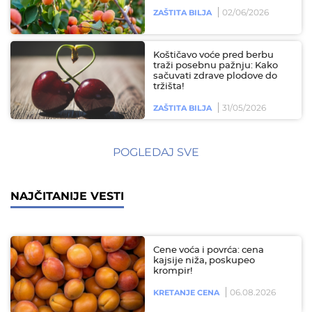
02/06/2026
ZAŠTITA BILJA
Koštičavo voće pred berbu
traži posebnu pažnju: Kako
sačuvati zdrave plodove do
tržišta!
31/05/2026
ZAŠTITA BILJA
POGLEDAJ SVE
NAJČITANIJE VESTI
Cene voća i povrća: cena
kajsije niža, poskupeo
krompir!
06.08.2026
KRETANJE CENA