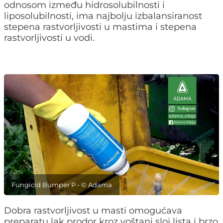
odnosom između hidrosolubilnosti i
liposolubilnosti, ima najbolju izbalansiranost
stepena rastvorljivosti u mastima i stepena
rastvorljivosti u vodi.
Fungicid Bumper P - © Adama
Dobra rastvorljivost u masti omogućava
preparatu lak prodor kroz voštani sloj lista i brzo