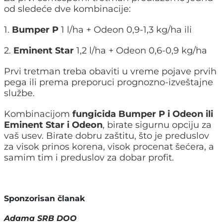
od sledeće dve kombinacije:
1.
Bumper P
1 l/ha + Odeon 0,9-1,3 kg/ha ili
2.
Eminent Star
1,2 l/ha + Odeon 0,6-0,9 kg/ha
Prvi tretman treba obaviti u vreme pojave prvih
pega ili prema preporuci prognozno-izveštajne
službe.
Kombinacijom
fungicida Bumper P i Odeon ili
Eminent Star i Odeon
, birate sigurnu opciju za
vaš usev. Birate dobru zaštitu, što je preduslov
za visok prinos korena, visok procenat šećera, a
samim tim i preduslov za dobar profit.
Sponzorisan članak
Adama SRB DOO