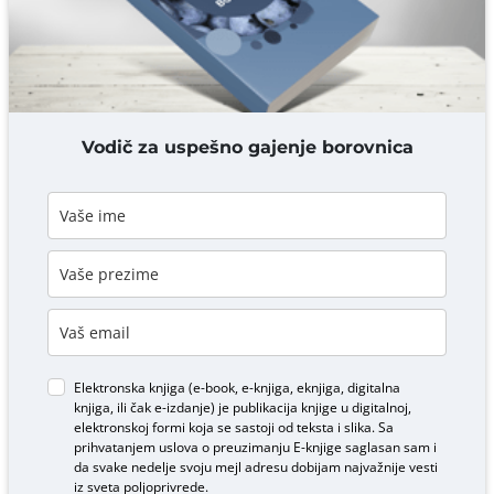
DODAJ KOMENTAR
Vodič za uspešno gajenje borovnica
Elektronska knjiga (e-book, e-knjiga, eknjiga, digitalna
knjiga, ili čak e-izdanje) je publikacija knjige u digitalnoj,
elektronskoj formi koja se sastoji od teksta i slika. Sa
prihvatanjem uslova o
preuzimanju E-knjige
saglasan sam i
da svake nedelje svoju mejl adresu dobijam najvažnije vesti
iz sveta poljoprivrede.