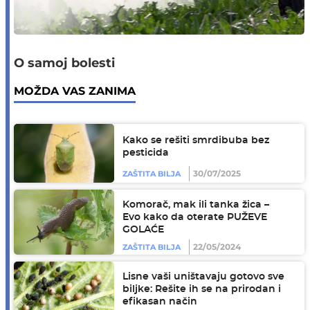
O samoj bolesti
MOŽDA VAS ZANIMA
Kako se rešiti smrdibuba bez
pesticida
30/07/2025
ZAŠTITA BILJA
Komorač, mak ili tanka žica –
Evo kako da oterate PUŽEVE
GOLAĆE
22/05/2024
ZAŠTITA BILJA
Lisne vaši uništavaju gotovo sve
biljke: Rešite ih se na prirodan i
efikasan način