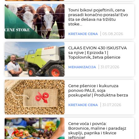
Tovni bikovi pojeftinili, cena
prasadi konačno porasla! Evo
šta se dešava na tržištu
stoke…
05.08.2026
KRETANJE CENA
CLAAS EVION 430 ISKUSTVA
sa njive | Epizoda 1 |
Topolovnik, žetva pšenice
31.07.2026
MEHANIZACIJA
Cene pšenice i kukuruza
ponovo PALE, soja
poskupela! | Produktna berza
31.07.2026
KRETANJE CENA
Cene voća i povrća:
Borovnice, maline i paradajz
skuplji, paprika i tikvice
jeftinije!