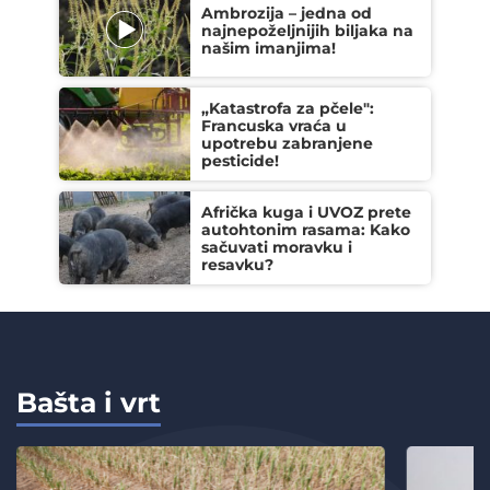
Ambrozija – jedna od
najnepoželjnijih biljaka na
našim imanjima!
„Katastrofa za pčele":
Francuska vraća u
upotrebu zabranjene
pesticide!
Afrička kuga i UVOZ prete
autohtonim rasama: Kako
sačuvati moravku i
resavku?
Bašta i vrt