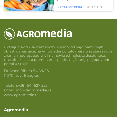
30.07.2026
KRETANJE CENA
Hvatajući korak sa vremenom u jednoj od najdinamičnijih
oblasti današnjice, na Agromedia portalu mešaju se stara i nova
znanja, mudrost tradicije i najnovija tehnološka dostignuća.
Uhvatite korak sa promenama, pratite najčitaniji poljoprivredni
portal u Srbiji!
Dr Ivana Ribara 84, VI/26
11070 Novi Beograd
Telefon:
+381 64 1627 353
Email:
info@agromedia.rs
www.agromedia.rs
Agromedia