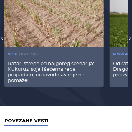
VESTI
03.08.2026
POVRTARS
Ratari strepe od najgoreg scenarija:
Od rata
Kukuruz, soja i šećerna repa
Dragomi
propadaju, ni navodnjavanje ne
proizvo
pomaže!
POVEZANE VESTI