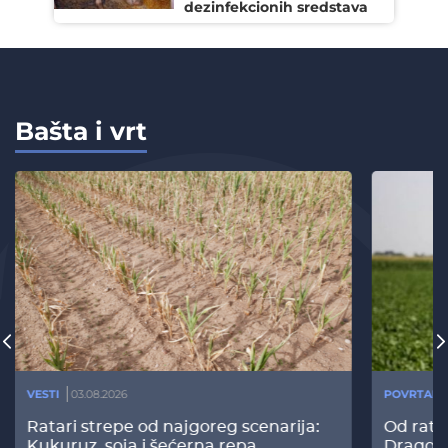
dezinfekcionih sredstava
Bašta i vrt
VESTI
03.08.2026
POVRTARS
Ratari strepe od najgoreg scenarija:
Od rata
Kukuruz, soja i šećerna repa
Dragomi