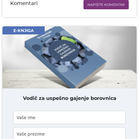
Komentari
NAPIŠITE KOMENTAR
Ime i prezime* obavezno
Email* obavezno
E-KNJIGA
Komentar* obavezno
DODAJ KOMENTAR
Vodič za uspešno gajenje borovnica