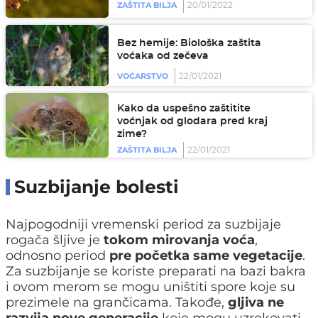
20/01/2022
ZAŠTITA BILJA
Bez hemije: Biološka zaštita
voćaka od zečeva
22/01/2021
VOĆARSTVO
Kako da uspešno zaštitite
voćnjak od glodara pred kraj
zime?
22/01/2021
ZAŠTITA BILJA
Suzbijanje bolesti
Najpogodniji vremenski period za suzbijaje
rogača šljive je
tokom mirovanja voća
,
odnosno period
pre početka same vegetacije
.
Za suzbijanje se koriste preparati na bazi bakra
i ovom merom se mogu uništiti spore koje su
prezimele na grančicama. Takođe,
gljiva ne
razvija nove generacije
koje mogu uzrokovati