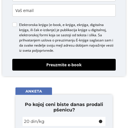
Elektronska knjiga (e-book, e-knjiga, eknjiga, digitalna
knjiga, ili čak e-izdanje) je publikacija knjige u digitalnoj,
elektronskoj formi koja se sastoji od teksta i slika. Sa
prihvatanjem uslova o
preuzimanju E-knjige
saglasan sam i
da svake nedelje svoju mejl adresu dobijam najvažnije vesti
iz sveta poljoprivrede.
Preuzmite e-book
ANKETA
Po kojoj ceni biste danas prodali
pšenicu?
20 din/kg