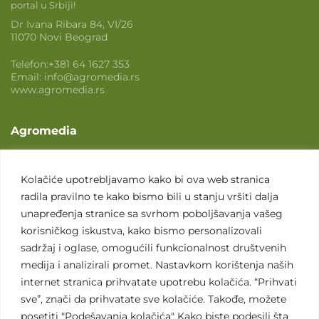
portal u Srbiji!
Dr Ivana Ribara 84, VI/26
11070 Novi Beograd
Telefon:
+381 64 1627 353
Email:
info@agromedia.rs
www.agromedia.rs
Agromedia
O nama
Svet poljoprivrede
Kolačiće upotrebljavamo kako bi ova web stranica
radila pravilno te kako bismo bili u stanju vršiti dalja
Marketing usluge
unapređenja stranice sa svrhom poboljšavanja vašeg
Tražimo saradnike
korisničkog iskustva, kako bismo personalizovali
sadržaj i oglase, omogućili funkcionalnost društvenih
Kontakt
medija i analizirali promet. Nastavkom korištenja naših
internet stranica prihvatate upotrebu kolačića. “Prihvati
Kontakt
sve”, znači da prihvatate sve kolačiće. Takođe, možete
posetiti "Podešavanja kolačića" Kako biste podesili šta