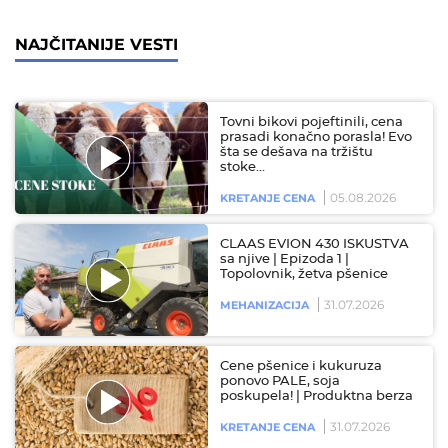
NAJČITANIJE VESTI
Tovni bikovi pojeftinili, cena
prasadi konačno porasla! Evo
šta se dešava na tržištu
stoke…
05.08.2026
KRETANJE CENA
CLAAS EVION 430 ISKUSTVA
sa njive | Epizoda 1 |
Topolovnik, žetva pšenice
31.07.2026
MEHANIZACIJA
Cene pšenice i kukuruza
ponovo PALE, soja
poskupela! | Produktna berza
31.07.2026
KRETANJE CENA