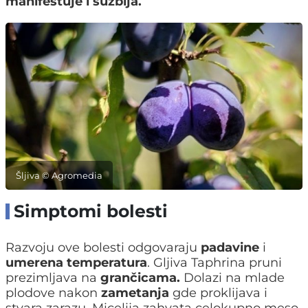
manifestuje i suzbija.
Šljiva © Agromedia
Simptomi bolesti
Razvoju ove bolesti odgovaraju
padavine
i
umerena temperatura
. Gljiva Taphrina pruni
prezimljava na
grančicama.
Dolazi na mlade
plodove nakon
zametanja
gde proklijava i