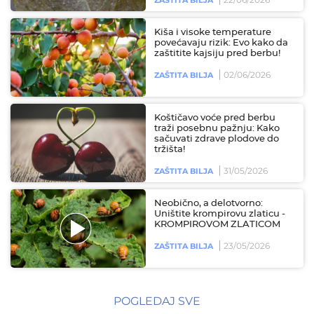
Kiša i visoke temperature
povećavaju rizik: Evo kako da
zaštitite kajsiju pred berbu!
02/06/2026
ZAŠTITA BILJA
Koštičavo voće pred berbu
traži posebnu pažnju: Kako
sačuvati zdrave plodove do
tržišta!
31/05/2026
ZAŠTITA BILJA
Neobično, a delotvorno:
Uništite krompirovu zlaticu -
KROMPIROVOM ZLATICOM
23/05/2026
ZAŠTITA BILJA
POGLEDAJ SVE