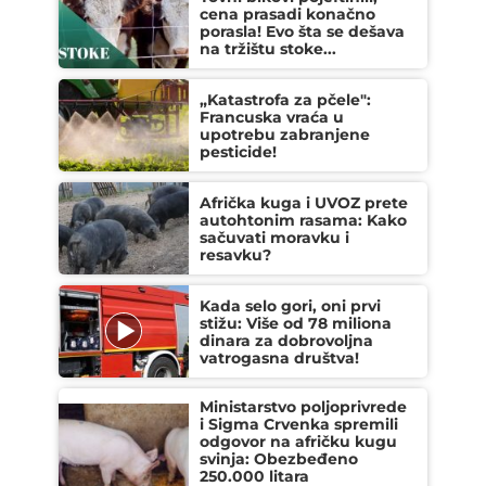
cena prasadi konačno
porasla! Evo šta se dešava
na tržištu stoke...
„Katastrofa za pčele":
Francuska vraća u
upotrebu zabranjene
pesticide!
Afrička kuga i UVOZ prete
autohtonim rasama: Kako
sačuvati moravku i
resavku?
Kada selo gori, oni prvi
stižu: Više od 78 miliona
dinara za dobrovoljna
vatrogasna društva!
Ministarstvo poljoprivrede
i Sigma Crvenka spremili
odgovor na afričku kugu
svinja: Obezbeđeno
250.000 litara