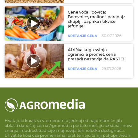
Cene voća i povrća:
Borovnice, maline i paradajz
skuplji, paprika i tikvice
jeftinije!
30.07.2026
KRETANJE CENA
Afrička kuga svinja
ograničila promet, cena
prasadi nastavlja da RASTE!
29.07.2026
KRETANJE CENA
Hvatajući korak sa vremenom u jednoj od najdinamičnijih
oblasti današnjice, na Agromedia portalu mešaju se stara i nova
znanja, mudrost tradicije i najnovija tehnološka dostignuća.
Uhvatite korak sa promenama, pratite najčitaniji poljoprivredni