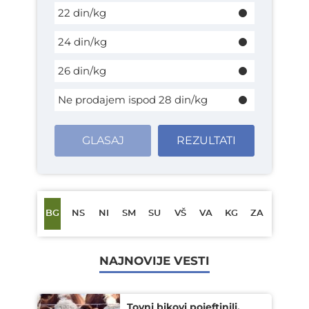
22 din/kg
24 din/kg
26 din/kg
Ne prodajem ispod 28 din/kg
GLASAJ
REZULTATI
BG
NS
NI
SM
SU
VŠ
VA
KG
ZA
NAJNOVIJE VESTI
Tovni bikovi pojeftinili,