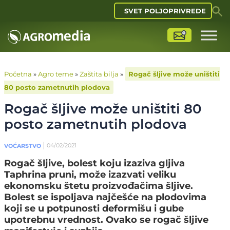
SVET POLJOPRIVREDE
Početna
»
Agro teme
»
Zaštita bilja
»
Rogač šljive može uništiti
80 posto zametnutih plodova
Rogač šljive može uništiti 80
posto zametnutih plodova
04/02/2021
VOĆARSTVO
Rogač šljive, bolest koju izaziva gljiva
Taphrina pruni, može izazvati veliku
ekonomsku štetu proizvođačima šljive.
Bolest se ispoljava najčešće na plodovima
koji se u potpunosti deformišu i gube
upotrebnu vrednost. Ovako se rogač šljive