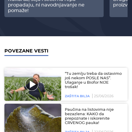
propadaju, ni navodnjavanje ne
proizvo
pomaže!
POVEZANE VESTI
“Tu zemlju treba da ostavimo
još nekom POSLE NAS”.
Ulaganje u Biofor NIJE
trošak!
25/06/2026
ZAŠTITA BILJA
Paučina na listovima nije
bezazlena: KAKO da
prepoznate i iskorenite
CRVENOG pauka!
22/06/2026
ZAŠTITA BILJA