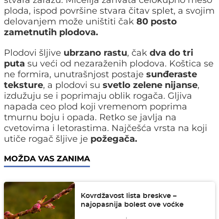
stvara zarazu. Micelija zahvata celokupno meso
ploda, ispod površine stvara čitav splet, a svojim
delovanjem može uništiti čak
80 posto
zametnutih plodova.
Plodovi šljive
ubrzano rastu
, čak
dva do tri
puta
su veći od nezaraženih plodova. Koštica se
ne formira, unutrašnjost postaje
sunđeraste
teksture
, a plodovi su
svetlo zelene nijanse
,
izdužuju se i poprimaju oblik rogača. Gljiva
napada ceo plod koji vremenom poprima
tmurnu boju i opada. Retko se javlja na
cvetovima i letorastima. Najčešća vrsta na koji
utiče rogač šljive je
požegača.
MOŽDA VAS ZANIMA
Kovrdžavost lista breskve –
najopasnija bolest ove voćke