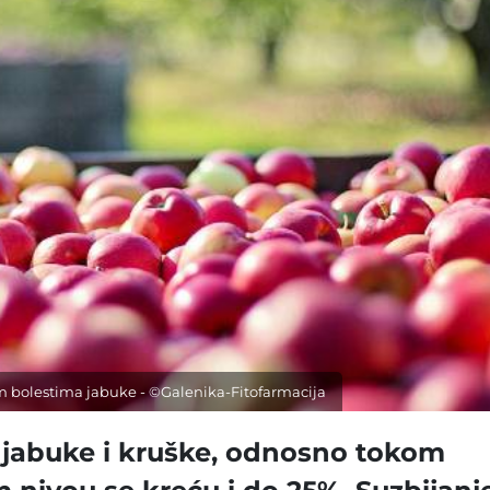
im bolestima jabuke - ©Galenika-Fitofarmacija
 jabuke i kruške, odnosno tokom