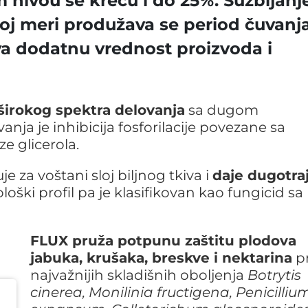
 nivou se kreću i do 25%. Suzbijan
oj meri produžava se period čuvanja
a dodatnu vrednost proizvoda i
širokog spektra delovanja
sa dugom
nja je inhibicija fosforilacije povezane sa
e glicerola.
e za voštani sloj biljnog tkiva i
daje dugotra
loški profil pa je klasifikovan kao fungicid sa
FLUX pruža potpunu zaštitu plodova
jabuka, krušaka, breskve i nektarina
pr
najvažnijih skladišnih oboljenja
Botrytis
cinerea, Monilinia fructigena, Penicilliu