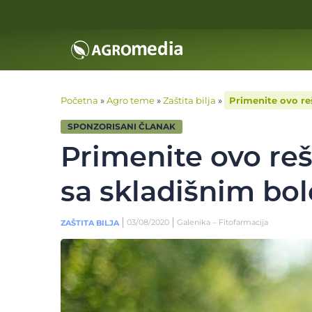
Početna
»
Agro teme
»
Zaštita bilja
»
Primenite ovo re
SPONZORISANI ČLANAK
Primenite ovo reš
sa skladišnim bo
03/08/2020
Galenika – Fitofarmacija
ZAŠTITA BILJA