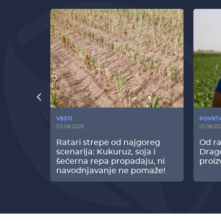
VESTI
POVRT
03.08.2026
01.08.20
radi
Ratari strepe od najgoreg
Od ra
z Biofor
scenarija: Kukuruz, soja i
Drag
ltata!
šećerna repa propadaju, ni
proiz
navodnjavanje ne pomaže!