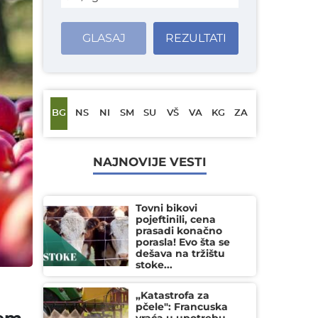
GLASAJ
REZULTATI
BG
NS
NI
SM
SU
VŠ
VA
KG
ZA
NAJNOVIJE VESTI
Tovni bikovi
pojeftinili, cena
prasadi konačno
porasla! Evo šta se
dešava na tržištu
stoke...
„Katastrofa za
pčele": Francuska