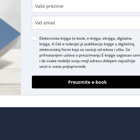
DODAJ KOMENTAR
Elektronska knjiga (e-book, e-knjiga, eknjiga, digitalna
knjiga, ili čak e-izdanje) je publikacija knjige u digitalnoj,
elektronskoj formi koja se sastoji od teksta i slika. Sa
prihvatanjem uslova o
preuzimanju E-knjige
saglasan sa
i da svake nedelje svoju mejl adresu dobijam najvažnije
vesti iz sveta poljoprivrede.
Preuzmite e-book