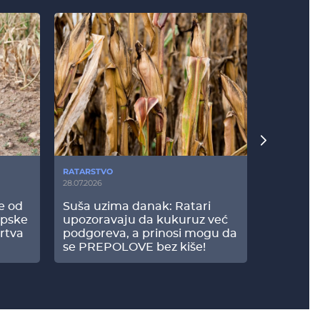
RATARSTVO
POVRTARS
28.07.2026
25.07.2026
še od
Suša uzima danak: Ratari
Komšije 
opske
upozoravaju da kukuruz već
paprici: 
rtva
podgoreva, a prinosi mogu da
došao do
se PREPOLOVE bez kiše!