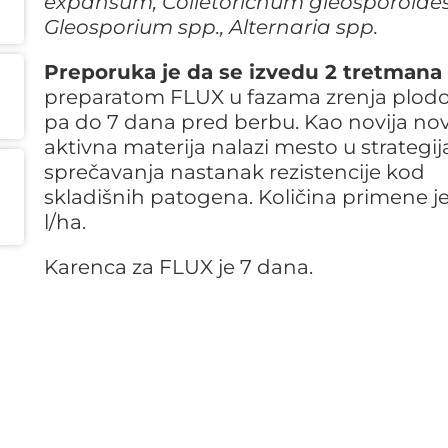
expansum, Colletorichum gleosporoides
Gleosporium spp., Alternaria spp.
Preporuka je da se izvedu 2 tretmana
preparatom FLUX u fazama zrenja plod
pa do 7 dana pred berbu. Kao novija no
aktivna materija nalazi mesto u strategi
sprečavanja nastanak rezistencije kod
skladišnih patogena. Količina primene je
l/ha.
Karenca za FLUX je 7 dana.