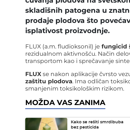
čuvanja plodova na svetskom
skladišnih patogena u znatn
prodaje plodova što povećav
isplativost proizvodnje.
FLUX (a.m. fludioksonil) je
fungicid 
rezidualnom aktivnošću. Način delova
transportom kao i sprečavanje sintez
FLUX
se nakon aplikacije čvrsto vezuj
zaštitu plodova
. Ima odličan toksiko
smanjenim toksikološkim rizikom.
MOŽDA VAS ZANIMA
Kako se rešiti smrdibuba
bez pesticida