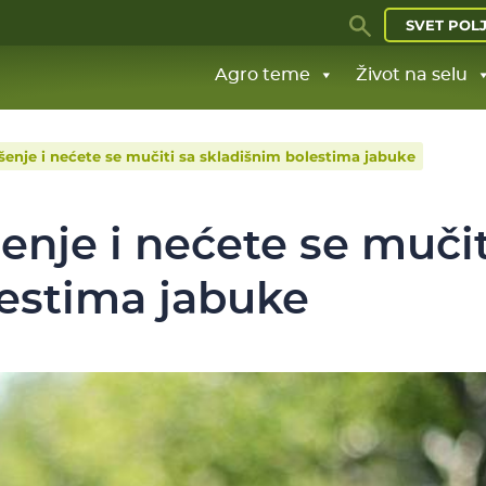
SVET POL
Agro teme
Život na selu
šenje i nećete se mučiti sa skladišnim bolestima jabuke
enje i nećete se mučit
lestima jabuke