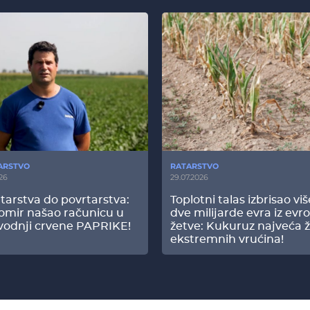
ARSTVO
RATARSTVO
26
29.07.2026
tarstva do povrtarstva:
Toplotni talas izbrisao vi
omir našao računicu u
dve milijarde evra iz evr
vodnji crvene PAPRIKE!
žetve: Kukuruz najveća ž
ekstremnih vrućina!