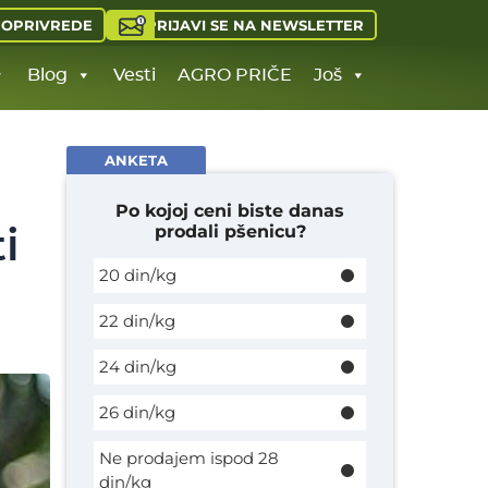
PRIJAVI SE NA NEWSLETTER
JOPRIVREDE
Blog
Vesti
AGRO PRIČE
Još
ANKETA
Po kojoj ceni biste danas
prodali pšenicu?
i
20 din/kg
22 din/kg
24 din/kg
26 din/kg
Ne prodajem ispod 28
din/kg