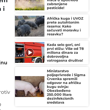
jem
vraća u upotrebu
zabranjene
 i
pesticide!
Afrička kuga i UVOZ
prete autohtonim
rasama: Kako
sačuvati moravku i
resavku?
Kada selo gori, oni
prvi stižu: Više od 78
miliona dinara za
dobrovoljna
vatrogasna društva!
jnu
Ministarstvo
poljoprivrede i Sigma
Crvenka spremili
odgovor na afričku
kugu svinja:
Obezbeđeno
otiv
250.000 litara
dezinfekcionih
sredstava
m