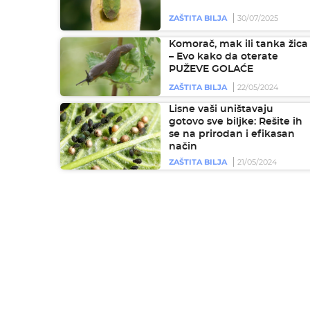
ZAŠTITA BILJA
30/07/2025
Komorač, mak ili tanka žica
– Evo kako da oterate
PUŽEVE GOLAĆE
ZAŠTITA BILJA
22/05/2024
Lisne vaši uništavaju
gotovo sve biljke: Rešite ih
se na prirodan i efikasan
način
ZAŠTITA BILJA
21/05/2024