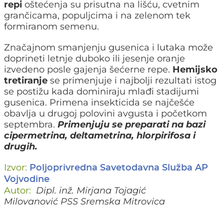
repi
oštećenja su prisutna na lišću, cvetnim
grančicama, populjcima i na zelenom tek
formiranom semenu.
Značajnom smanjenju gusenica i lutaka može
doprineti letnje duboko ili jesenje oranje
izvedeno posle gajenja šećerne repe.
Hemijsko
tretiranje
se primenjuje i najbolji rezultati istog
se postižu kada dominiraju mlađi stadijumi
gusenica. Primena insekticida se najčešće
obavlja u drugoj polovini avgusta i početkom
septembra.
Primenjuju se preparati na bazi
cipermetrina, deltametrina, hlorpirifosa i
drugih.
Izvor:
Poljoprivredna Savetodavna Služba AP
Vojvodine
Autor:
Dipl. inž. Mirjana Tojagić
Milovanović
PSS Sremska Mitrovica