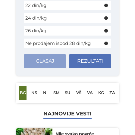
22 din/kg
24 din/kg
26 din/kg
Ne prodajem ispod 28 din/kg
GLASAJ
REZULTATI
BG
NS
NI
SM
SU
VŠ
VA
KG
ZA
NAJNOVIJE VESTI
Nije svako povrće