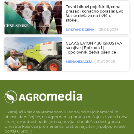
Tovni bikovi pojeftinili, cena
prasadi konačno porasla! Evo
šta se dešava na tržištu
stoke…
05.08.2026
KRETANJE CENA
CLAAS EVION 430 ISKUSTVA
sa njive | Epizoda 1 |
Topolovnik, žetva pšenice
31.07.2026
MEHANIZACIJA
Hvatajući korak sa vremenom u jednoj od najdinamičnijih
oblasti današnjice, na Agromedia portalu mešaju se stara i nova
znanja, mudrost tradicije i najnovija tehnološka dostignuća.
Uhvatite korak sa promenama, pratite najčitaniji poljoprivredni
portal u Srbiji!