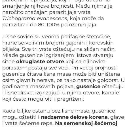
smanjenje njihove brojnosti. Među njima je
naročito značajan parazit jaja vrsta
Trichograma evanescens
, koja može da
parazitira i do 80-100% položenih jaja.
Lisne sovice su veoma polifagne štetočine,
hrane se velikim brojem gajenih i korovskih
biljaka. Sve tri vrste oštećuju na sličan način.
Mlađe gusenice izgrizanjem listova stvaraju
sitne
okruglaste otvore
koji sa njihovim
porastom postaju sve veći. Pri većoj brojnosti
gusenica čitava lisna masa može biti uništena
osim glavnih nerava, pa tako nastaje golobrst. U
godinama masovnih pojava,
gusenice
oštećuju
i lisne drške, izgrizajući u njima otvore, kanale
koji često mogu biti i pregriženi.
Kada biljke ostanu bez lisne mase, gusenice
mogu oštetiti i
nadzemne delove korena
, glave
i vrata šećerne repe.
Na semenskoj šećernoj