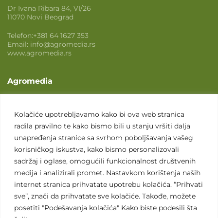
Dr Ivana Ribara 84, VI/26
11070 Novi Beograd
Telefon:
+381 64 1627 353
Email:
info@agromedia.rs
www.agromedia.rs
Agromedia
O nama
Svet poljoprivrede
Kolačiće upotrebljavamo kako bi ova web stranica
radila pravilno te kako bismo bili u stanju vršiti dalja
Marketing usluge
unapređenja stranice sa svrhom poboljšavanja vašeg
Tražimo saradnike
korisničkog iskustva, kako bismo personalizovali
sadržaj i oglase, omogućili funkcionalnost društvenih
Kontakt
medija i analizirali promet. Nastavkom korištenja naših
internet stranica prihvatate upotrebu kolačića. “Prihvati
Kontakt
sve”, znači da prihvatate sve kolačiće. Takođe, možete
posetiti "Podešavanja kolačića" Kako biste podesili šta