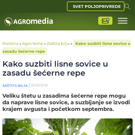
SVET POLJOPRIVREDE
Početna
»
Agro teme
»
Zaštita bilja
»
Kako suzbiti lisne sovice u
zasadu šećerne repe
Kako suzbiti lisne sovice u
zasadu šećerne repe
31/05/2018
ZAŠTITA BILJA
Veliku štetu u zasadima šećerne repe mogu
da naprave lisne sovice, a suzbijanje se izvodi
krajem avgusta i početkom septembra.