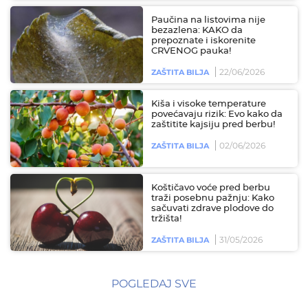
Paučina na listovima nije
bezazlena: KAKO da
prepoznate i iskorenite
CRVENOG pauka!
22/06/2026
ZAŠTITA BILJA
Kiša i visoke temperature
povećavaju rizik: Evo kako da
zaštitite kajsiju pred berbu!
02/06/2026
ZAŠTITA BILJA
Koštičavo voće pred berbu
traži posebnu pažnju: Kako
sačuvati zdrave plodove do
tržišta!
31/05/2026
ZAŠTITA BILJA
POGLEDAJ SVE