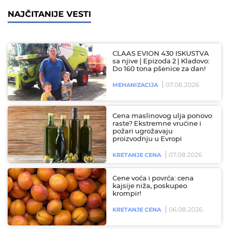
NAJČITANIJE VESTI
CLAAS EVION 430 ISKUSTVA
sa njive | Epizoda 2 | Kladovo:
Do 160 tona pšenice za dan!
07.08.2026
MEHANIZACIJA
Cena maslinovog ulja ponovo
raste? Ekstremne vrućine i
požari ugrožavaju
proizvodnju u Evropi
07.08.2026
KRETANJE CENA
Cene voća i povrća: cena
kajsije niža, poskupeo
krompir!
06.08.2026
KRETANJE CENA