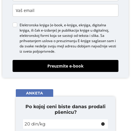
Elektronska knjiga (e-book, e-knjiga, eknjiga, digitalna
knjiga, ili čak e-izdanje) je publikacija knjige u digitalnoj,
elektronskoj formi koja se sastoji od teksta i slika. Sa
prihvatanjem uslova o
preuzimanju E-knjige
saglasan sam i
da svake nedelje svoju mejl adresu dobijam najvažnije vesti
iz sveta poljoprivrede.
Preuzmite e-book
ANKETA
Po kojoj ceni biste danas prodali
pšenicu?
20 din/kg