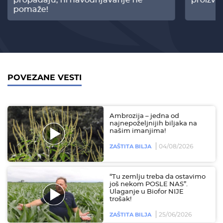
pomaže!
POVEZANE VESTI
Ambrozija – jedna od
najnepoželjnijih biljaka na
našim imanjima!
04/08/2026
ZAŠTITA BILJA
“Tu zemlju treba da ostavimo
još nekom POSLE NAS”.
Ulaganje u Biofor NIJE
trošak!
25/06/2026
ZAŠTITA BILJA