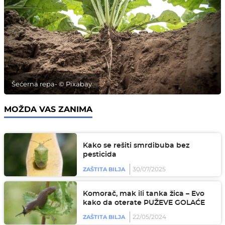
Šećerna repa- © Pixabay
MOŽDA VAS ZANIMA
Kako se rešiti smrdibuba bez
pesticida
30/07/2025
ZAŠTITA BILJA
Komorač, mak ili tanka žica – Evo
kako da oterate PUŽEVE GOLAĆE
22/05/2024
ZAŠTITA BILJA