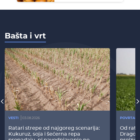
Bašta i vrt
VESTI
03.08.2026
POVRTARS
Ratari strepe od najgoreg scenarija:
Od rata
Kukuruz, soja i šećerna repa
Dragomi
propadaju, ni navodnjavanje ne
proizvo