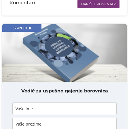
Komentari
NAPIŠITE KOMENTAR
Ime i prezime* obavezno
Email* obavezno
E-KNJIGA
Komentar* obavezno
DODAJ KOMENTAR
Vodič za uspešno gajenje borovnica