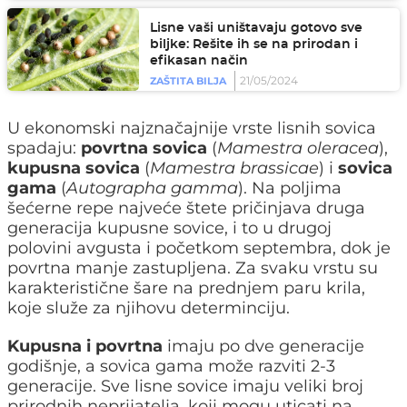
Lisne vaši uništavaju gotovo sve
biljke: Rešite ih se na prirodan i
efikasan način
21/05/2024
ZAŠTITA BILJA
U ekonomski najznačajnije vrste lisnih sovica
spadaju:
povrtna sovica
(
Mamestra oleracea
),
kupusna sovica
(
Mamestra brassicae
) i
sovica
gama
(
Autographa gamma
). Na poljima
šećerne repe najveće štete pričinjava druga
generacija kupusne sovice, i to u drugoj
polovini avgusta i početkom septembra, dok je
povrtna manje zastupljena. Za svaku vrstu su
karakteristične šare na prednjem paru krila,
koje služe za njihovu determinciju.
Kupusna i povrtna
imaju po dve generacije
godišnje, a sovica gama može razviti 2-3
generacije. Sve lisne sovice imaju veliki broj
prirodnih neprijatelja, koji mogu uticati na