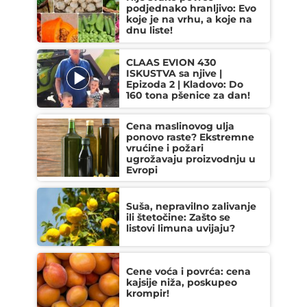
podjednako hranljivo: Evo
koje je na vrhu, a koje na
dnu liste!
CLAAS EVION 430
ISKUSTVA sa njive |
Epizoda 2 | Kladovo: Do
160 tona pšenice za dan!
Cena maslinovog ulja
ponovo raste? Ekstremne
vrućine i požari
ugrožavaju proizvodnju u
Evropi
Suša, nepravilno zalivanje
ili štetočine: Zašto se
listovi limuna uvijaju?
Cene voća i povrća: cena
kajsije niža, poskupeo
krompir!