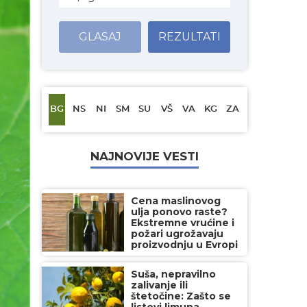
GLASAJ
REZULTATI
BG
NS
NI
SM
SU
VŠ
VA
KG
ZA
NAJNOVIJE VESTI
Cena maslinovog
ulja ponovo raste?
Ekstremne vrućine i
požari ugrožavaju
proizvodnju u Evropi
Suša, nepravilno
zalivanje ili
štetočine: Zašto se