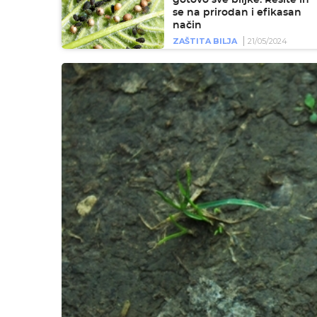
se na prirodan i efikasan
način
ZAŠTITA BILJA
21/05/2024