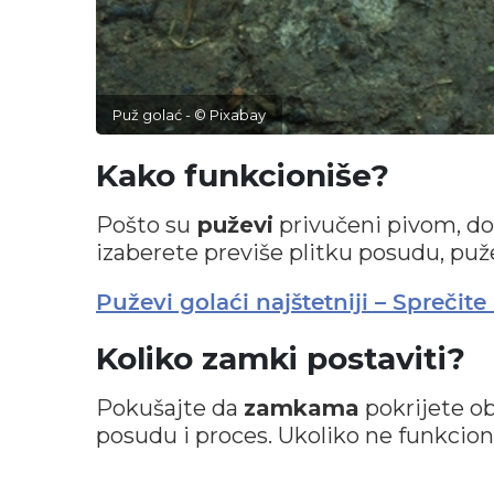
Puž golać - © Pixabay
Kako funkcioniše?
Pošto su
puževi
privučeni pivom, do
izaberete previše plitku posudu, puž
Puževi golaći najštetniji – Spreči
Koliko zamki postaviti?
Pokušajte da
zamkama
pokrijete ob
posudu i proces. Ukoliko ne funkcion