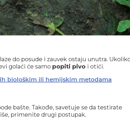
laze do posude i zauvek ostaju unutra. Ukolik
evi golaći će samo
popiti pivo
i otići.
te ih biološkim ili hemijskim metodama
ode bašte. Takođe, savetuje se da testirate
iše, primenite drugi postupak.