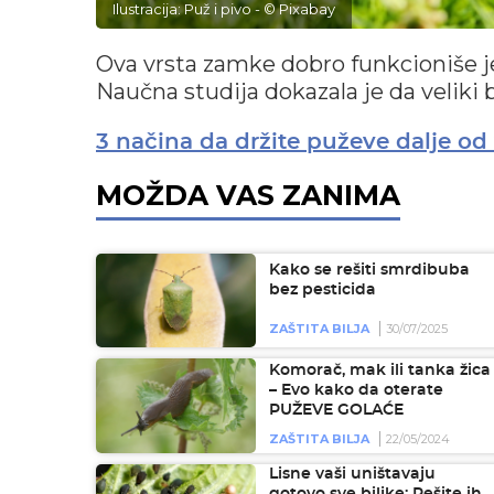
Ilustracija: Puž i pivo - © Pixabay
Ova vrsta zamke dobro funkcioniše 
Naučna studija dokazala je da veliki b
3 načina da držite puževe dalje od
MOŽDA VAS ZANIMA
Kako se rešiti smrdibuba
bez pesticida
ZAŠTITA BILJA
30/07/2025
Komorač, mak ili tanka žica
– Evo kako da oterate
PUŽEVE GOLAĆE
ZAŠTITA BILJA
22/05/2024
Lisne vaši uništavaju
gotovo sve biljke: Rešite ih