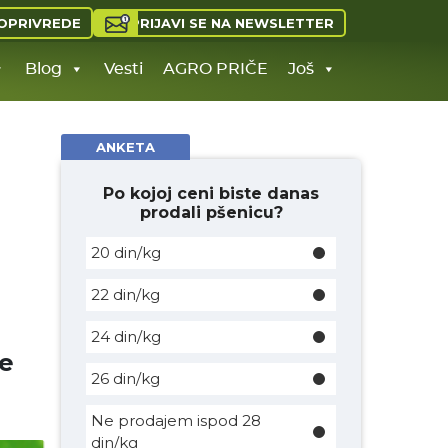
PRIJAVI SE NA NEWSLETTER
OPRIVREDE
Blog
Vesti
AGRO PRIČE
Još
ANKETA
Po kojoj ceni biste danas
prodali pšenicu?
20 din/kg
22 din/kg
24 din/kg
te
26 din/kg
Ne prodajem ispod 28
din/kg