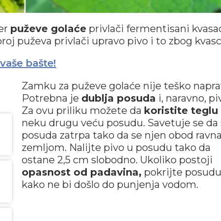
jer
puževe golaće
privlači fermentisani kvasa
roj puževa privlači upravo pivo i to zbog kvasc
 vaše bašte!
Zamku za puževe golaće nije teško naprav
Potrebna je
dublja posuda
i, naravno, pi
Za ovu priliku možete da
koristite teglu
neku drugu veću posudu. Savetuje se da
posuda zatrpa tako da se njen obod ravna
zemljom. Nalijte pivo u posudu tako da
ostane 2,5 cm slobodno. Ukoliko postoji
opasnost od padavina,
pokrijte posud
kako ne bi došlo do punjenja vodom.