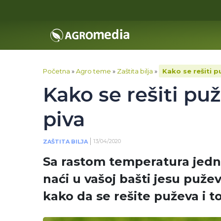
Početna
»
Agro teme
»
Zaštita bilja
»
Kako se rešiti 
Kako se rešiti p
piva
13/04/2020
ZAŠTITA BILJA
Sa rastom temperatura jedna
naći u vašoj bašti jesu puže
kako da se rešite puževa i t