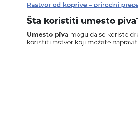
Rastvor od koprive – prirodni prepar
Šta koristiti umesto piva
Umesto piva
mogu da se koriste dru
koristiti rastvor koji možete napravit