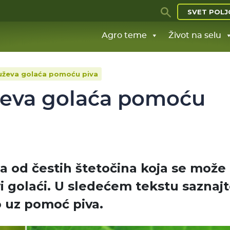
SVET POLJ
Agro teme
Život na selu
puževa golaća pomoću piva
uževa golaća pomoću
 od čestih štetočina koja se može
vi golaći. U sledećem tekstu saznaj
o uz pomoć piva.