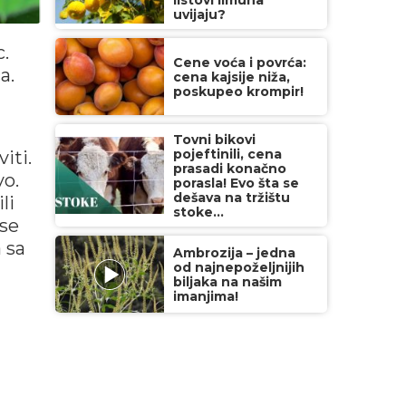
listovi limuna
uvijaju?
c.
Cene voća i povrća:
a.
cena kajsije niža,
poskupeo krompir!
Tovni bikovi
pojeftinili, cena
iti.
prasadi konačno
vo.
porasla! Evo šta se
dešava na tržištu
ili
stoke...
 se
 sa
Ambrozija – jedna
od najnepoželjnijih
biljaka na našim
imanjima!
u