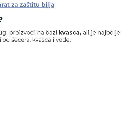
at za zaštitu bilja
?
gi proizvodi na bazi
kvasca,
ali je najbolje
i od šećera, kvasca i vode.