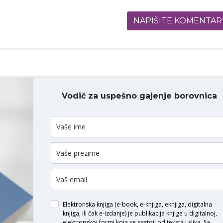
NAPIŠITE KOMENTAR
Vodič za uspešno gajenje borovnica
ODAJ KOMENTAR
Elektronska knjiga (e-book, e-knjiga, eknjiga, digitalna
knjiga, ili čak e-izdanje) je publikacija knjige u digitalnoj,
elektronskoj formi koja se sastoji od teksta i slika. Sa