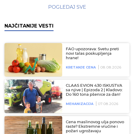
POGLEDAJ SVE
NAJČITANIJE VESTI
FAO upozorava: Svetu preti
novi talas poskupljenja
hrane!
08.08.2026
KRETANJE CENA
CLAAS EVION 430 ISKUSTVA
sa njive | Epizoda 2 | Kladovo:
Do 160 tona pšenice za dan!
07.08.2026
MEHANIZACIJA
Cena maslinovog ulja ponovo
raste? Ekstremne vrućine i
požari ugrožavaju