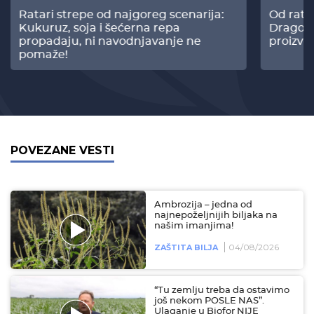
Ratari strepe od najgoreg scenarija:
Od rata
Kukuruz, soja i šećerna repa
Dragomi
propadaju, ni navodnjavanje ne
proizvo
pomaže!
POVEZANE VESTI
Ambrozija – jedna od
najnepoželjnijih biljaka na
našim imanjima!
04/08/2026
ZAŠTITA BILJA
“Tu zemlju treba da ostavimo
još nekom POSLE NAS”.
Ulaganje u Biofor NIJE