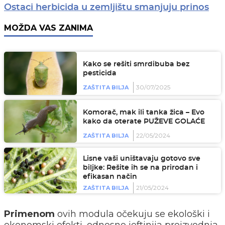
Ostaci herbicida u zemljištu smanjuju prinos
MOŽDA VAS ZANIMA
Kako se rešiti smrdibuba bez
pesticida
30/07/2025
ZAŠTITA BILJA
Komorač, mak ili tanka žica – Evo
kako da oterate PUŽEVE GOLAĆE
22/05/2024
ZAŠTITA BILJA
Lisne vaši uništavaju gotovo sve
biljke: Rešite ih se na prirodan i
efikasan način
21/05/2024
ZAŠTITA BILJA
Primenom
ovih modula očekuju se ekološki i