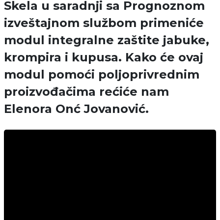
Skela u saradnji sa Prognoznom
izveštajnom službom primeniće
modul integralne zaštite jabuke,
krompira i kupusa. Kako će ovaj
modul pomoći poljoprivrednim
proizvođačima rećiće nam
Elenora Onć Jovanović.