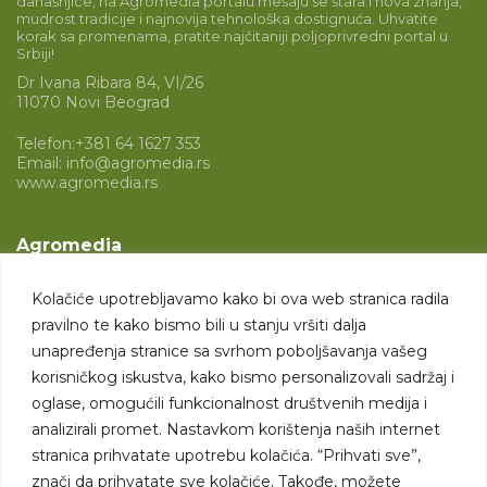
današnjice, na Agromedia portalu mešaju se stara i nova znanja,
mudrost tradicije i najnovija tehnološka dostignuća. Uhvatite
korak sa promenama, pratite najčitaniji poljoprivredni portal u
Srbiji!
Dr Ivana Ribara 84, VI/26
11070 Novi Beograd
Telefon:
+381 64 1627 353
Email:
info@agromedia.rs
www.agromedia.rs
Agromedia
O nama
Kolačiće upotrebljavamo kako bi ova web stranica radila
Svet poljoprivrede
pravilno te kako bismo bili u stanju vršiti dalja
Marketing usluge
unapređenja stranice sa svrhom poboljšavanja vašeg
korisničkog iskustva, kako bismo personalizovali sadržaj i
Tražimo saradnike
oglase, omogućili funkcionalnost društvenih medija i
analizirali promet. Nastavkom korištenja naših internet
Kontakt
stranica prihvatate upotrebu kolačića. “Prihvati sve”,
znači da prihvatate sve kolačiće. Takođe, možete
Kontakt