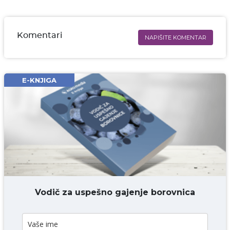
Komentari
NAPIŠITE KOMENTAR
Ime i prezime* obavezno
Email* obavezno
E-KNJIGA
Komentar* obavezno
DODAJ KOMENTAR
Vodič za uspešno gajenje borovnica