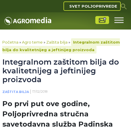
SVET POLJOPRIVREDE
Početna
»
Agro teme
»
Zaštita bilja
»
Integralnom zaštitom
bilja do kvalitetnijeg a jeftinijeg proizvoda
Integralnom zaštitom bilja do
kvalitetnijeg a jeftinijeg
proizvoda
17/02/2018
ZAŠTITA BILJA
Po prvi put ove godine,
Poljoprivredna stručna
savetodavna služba Padinska