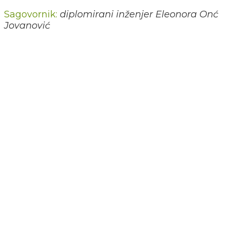
Sagovornik:
diplomirani inženjer Eleonora Onć
Jovanović