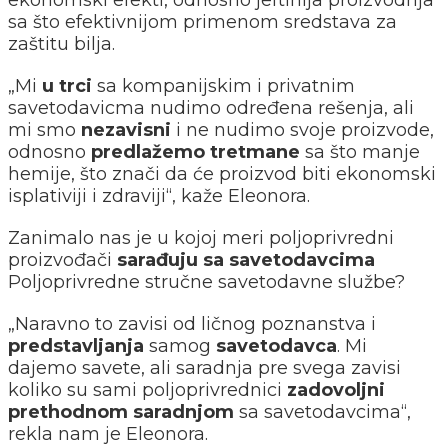
ekonomski efekti, odnosno jeftinija proizvodnja
sa što efektivnijom primenom sredstava za
zaštitu bilja.
„Mi
u trci
sa kompanijskim i privatnim
savetodavicma nudimo određena rešenja, ali
mi smo
nezavisni
i ne nudimo svoje proizvode,
odnosno
predlažemo tretmane
sa što manje
hemije, što znači da će proizvod biti ekonomski
isplativiji i zdraviji“, kaže Eleonora.
Zanimalo nas je u kojoj meri poljoprivredni
proizvođači
sarađuju sa savetodavcima
Poljoprivredne stručne savetodavne službe?
„Naravno to zavisi od ličnog poznanstva i
predstavljanja
samog
savetodavca
. Mi
dajemo savete, ali saradnja pre svega zavisi
koliko su sami poljoprivrednici
zadovoljni
prethodnom saradnjom
sa savetodavcima“,
rekla nam je Eleonora.