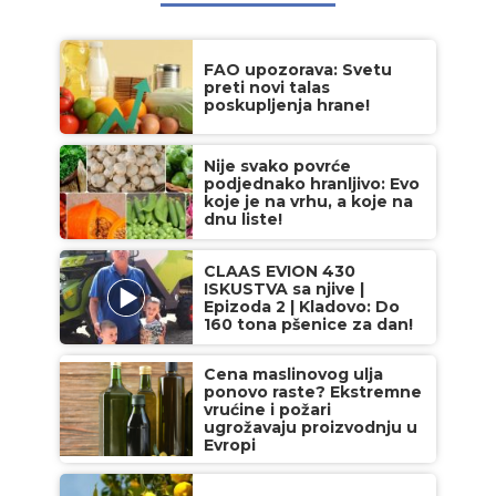
FAO upozorava: Svetu
preti novi talas
poskupljenja hrane!
Nije svako povrće
podjednako hranljivo: Evo
koje je na vrhu, a koje na
dnu liste!
CLAAS EVION 430
ISKUSTVA sa njive |
Epizoda 2 | Kladovo: Do
160 tona pšenice za dan!
Cena maslinovog ulja
ponovo raste? Ekstremne
vrućine i požari
ugrožavaju proizvodnju u
Evropi