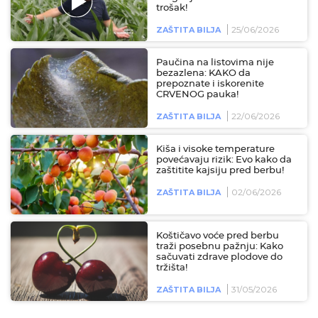
trošak!
25/06/2026
ZAŠTITA BILJA
Paučina na listovima nije
bezazlena: KAKO da
prepoznate i iskorenite
CRVENOG pauka!
22/06/2026
ZAŠTITA BILJA
Kiša i visoke temperature
povećavaju rizik: Evo kako da
zaštitite kajsiju pred berbu!
02/06/2026
ZAŠTITA BILJA
Koštičavo voće pred berbu
traži posebnu pažnju: Kako
sačuvati zdrave plodove do
tržišta!
31/05/2026
ZAŠTITA BILJA