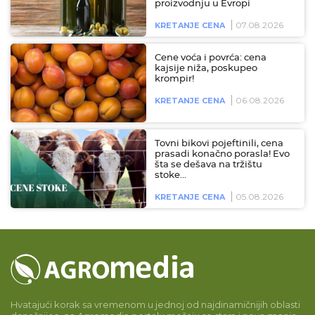
proizvodnju u Evropi
07.08.2026
KRETANJE CENA
Cene voća i povrća: cena
kajsije niža, poskupeo
krompir!
06.08.2026
KRETANJE CENA
Tovni bikovi pojeftinili, cena
prasadi konačno porasla! Evo
šta se dešava na tržištu
stoke…
05.08.2026
KRETANJE CENA
Hvatajući korak sa vremenom u jednoj od najdinamičnijih oblasti