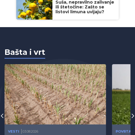
Suša, nepravilno zalivanje
ili štetočine: Zašto se
listovi limuna uvijaju?
Bašta i vrt
VESTI
03.08.2026
POVRTAR