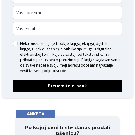
Elektronska knjiga (e-book, e-knjiga, eknjiga, digitalna
knjiga, ili čak e-izdanje) je publikacija knjige u digitalnoj,
elektronskoj formi koja se sastoji od teksta i slika. Sa
prihvatanjem uslova o
preuzimanju E-knjige
saglasan sam i
da svake nedelje svoju mejl adresu dobijam najvažnije
vesti iz sveta poljoprivrede.
Preuzmite e-book
ANKETA
Po kojoj ceni biste danas prodali
pšenicu?