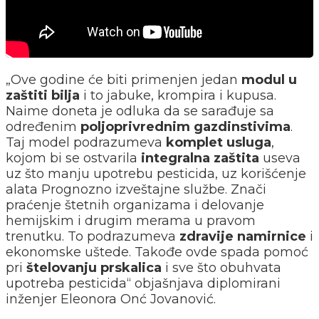
„Ove godine će biti primenjen jedan
modul u
zaštiti bilja
i to jabuke, krompira i kupusa.
Naime doneta je odluka da se sarađuje sa
određenim
poljoprivrednim gazdinstivima
.
Taj model podrazumeva
komplet usluga
,
kojom bi se ostvarila
integralna zaštita
useva
uz što manju upotrebu pesticida, uz korišćenje
alata Prognozno izveštajne službe. Znači
praćenje štetnih organizama i delovanje
hemijskim i drugim merama u pravom
trenutku. To podrazumeva
zdravije namirnice
i
ekonomske uštede. Takođe ovde spada pomoć
pri
štelovanju prskalica
i sve što obuhvata
upotreba pesticida“ objašnjava diplomirani
inženjer Eleonora Onć Jovanović.