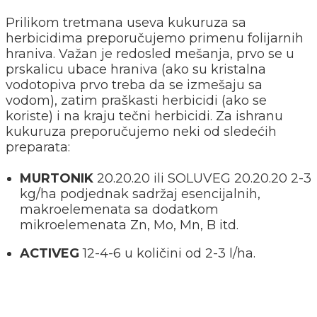
Prilikom tretmana useva kukuruza sa
herbicidima preporučujemo primenu folijarnih
hraniva. Važan je redosled mešanja, prvo se u
prskalicu ubace hraniva (ako su kristalna
vodotopiva prvo treba da se izmešaju sa
vodom), zatim praškasti herbicidi (ako se
koriste) i na kraju tečni herbicidi. Za ishranu
kukuruza preporučujemo neki od sledećih
preparata:
MURTONIK
20.20.20 ili SOLUVEG 20.20.20 2-3
kg/ha podjednak sadržaj esencijalnih,
makroelemenata sa dodatkom
mikroelemenata Zn, Mo, Mn, B itd.
ACTIVEG
12-4-6 u količini od 2-3 l/ha.