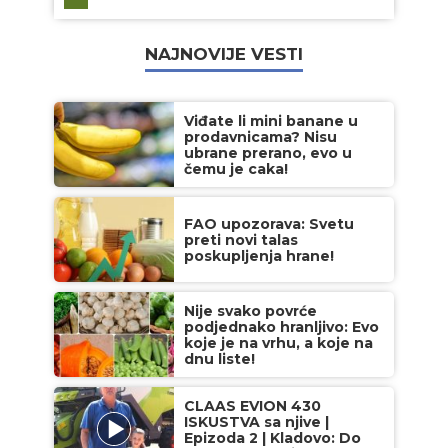
NAJNOVIJE VESTI
Viđate li mini banane u
prodavnicama? Nisu
ubrane prerano, evo u
čemu je caka!
FAO upozorava: Svetu
preti novi talas
poskupljenja hrane!
Nije svako povrće
podjednako hranljivo: Evo
koje je na vrhu, a koje na
dnu liste!
CLAAS EVION 430
ISKUSTVA sa njive |
Epizoda 2 | Kladovo: Do