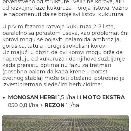
prvenstveno od strukture i veličine korova, ali i
od razvojne faze kukuruza – broja listova. Važno
je napomenuti da se broje svi listovi kukuruza.
U prvim fazama razvoja kukuruza 2-3 lista,
paralelno sa porastom useva, kao problematični
korovi mogu se pojaviti palamida, ambrozija,
gorušica, tatula i drugi širokolisni korovi.
Uzimajući u obzir, da ovi korovi mogu brže da
napreduju od kukuruza i da njihovo suzbijanje
kada prerastu optimalnu fazu za tretman
(posebno palamida kada krene u porast
cvetnog stabla) može biti otežano, potrebno je
izvesti tretman sledećim herbicidima:
MONOSAN HERBI
1,5 l/ha ili
MOTO EKSTRA
850 0,8 l/ha +
REZON
1 l/ha