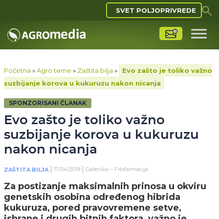
SVET POLJOPRIVREDE
Početna
»
Agro teme
»
Zaštita bilja
»
Evo zašto je toliko važno
suzbijanje korova u kukuruzu nakon nicanja
SPONZORISANI ČLANAK
Evo zašto je toliko važno
suzbijanje korova u kukuruzu
nakon nicanja
17/04/2019
Galenika – Fitofarmacija
ZAŠTITA BILJA
Za postizanje maksimalnih prinosa u okviru
genetskih osobina određenog hibrida
kukuruza, pored pravovremene setve,
ishrane i drugih bitnih faktora, važno je