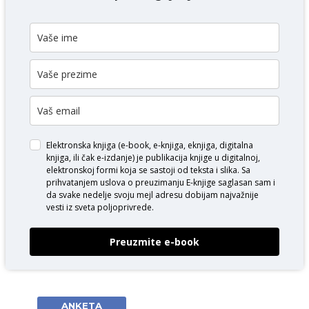
Elektronska knjiga (e-book, e-knjiga, eknjiga, digitalna
knjiga, ili čak e-izdanje) je publikacija knjige u digitalnoj,
elektronskoj formi koja se sastoji od teksta i slika. Sa
prihvatanjem uslova o
preuzimanju E-knjige
saglasan sam i
da svake nedelje svoju mejl adresu dobijam najvažnije
vesti iz sveta poljoprivrede.
Preuzmite e-book
ANKETA