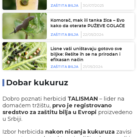
30/07/2025
ZAŠTITA BILJA
Komorač, mak ili tanka žica – Evo
kako da oterate PUŽEVE GOLAĆE
22/05/2024
ZAŠTITA BILJA
Lisne vaši uništavaju gotovo sve
biljke: Rešite ih se na prirodan i
efikasan način
21/05/2024
ZAŠTITA BILJA
Dobar kukuruz
Dobro poznati herbicid
TALISMAN
– lider na
domaćem tržištu,
prvo je registrovano
sredstvo za zaštitu bilja u Evropi
proizvedeno
u Srbiji.
Izbor herbicida
nakon nicanja kukuruza
zavisi