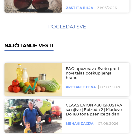
31/05/2026
ZAŠTITA BILJA
POGLEDAJ SVE
NAJČITANIJE VESTI
FAO upozorava: Svetu preti
novi talas poskupljenja
hrane!
08.08.2026
KRETANJE CENA
CLAAS EVION 430 ISKUSTVA
sa njive | Epizoda 2 | Kladovo:
Do 160 tona pšenice za dan!
07.08.2026
MEHANIZACIJA