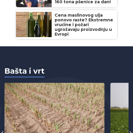
160 tona pšenice za dan!
Cena maslinovog ulja
ponovo raste? Ekstremne
vrućine i požari
ugrožavaju proizvodnju u
Evropi
Bašta i vrt