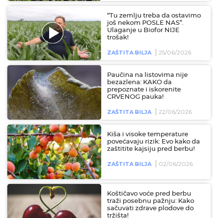
“Tu zemlju treba da ostavimo
još nekom POSLE NAS”.
Ulaganje u Biofor NIJE
trošak!
25/06/2026
ZAŠTITA BILJA
Paučina na listovima nije
bezazlena: KAKO da
prepoznate i iskorenite
CRVENOG pauka!
22/06/2026
ZAŠTITA BILJA
Kiša i visoke temperature
povećavaju rizik: Evo kako da
zaštitite kajsiju pred berbu!
02/06/2026
ZAŠTITA BILJA
Koštičavo voće pred berbu
traži posebnu pažnju: Kako
sačuvati zdrave plodove do
tržišta!