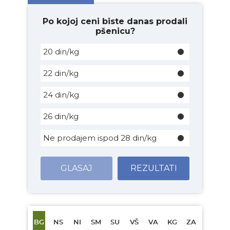
Po kojoj ceni biste danas prodali
pšenicu?
20 din/kg
22 din/kg
24 din/kg
26 din/kg
Ne prodajem ispod 28 din/kg
GLASAJ
REZULTATI
BG
NS
NI
SM
SU
VŠ
VA
KG
ZA