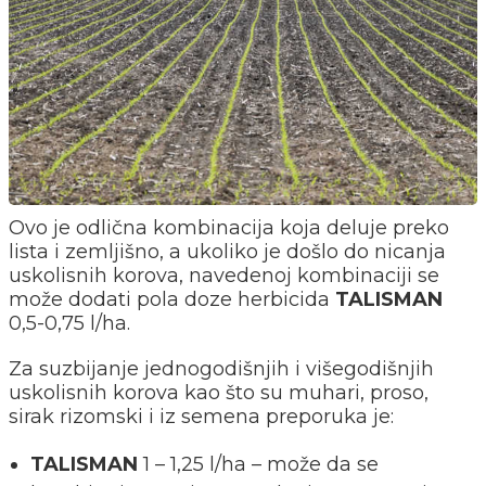
Ovo je odlična kombinacija koja deluje preko
lista i zemljišno, a ukoliko je došlo do nicanja
uskolisnih korova, navedenoj kombinaciji se
može dodati pola doze herbicida
TALISMAN
0,5-0,75 l/ha.
Za suzbijanje jednogodišnjih i višegodišnjih
uskolisnih korova kao što su muhari, proso,
sirak rizomski i iz semena preporuka je:
TALISMAN
1 – 1,25 l/ha – može da se