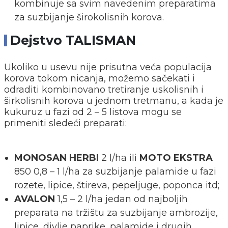
kombinuje sa svim navedenim preparatima
za suzbijanje širokolisnih korova.
Dejstvo TALISMAN
Ukoliko u usevu nije prisutna veća populacija
korova tokom nicanja, možemo sačekati i
odraditi kombinovano tretiranje uskolisnih i
širkolisnih korova u jednom tretmanu, a kada je
kukuruz u fazi od 2 – 5 listova mogu se
primeniti sledeći preparati:
MONOSAN HERBI
2 l/ha ili
MOTO EKSTRA
850 0,8 – 1 l/ha za suzbijanje palamide u fazi
rozete, lipice, štireva, pepeljuge, poponca itd;
AVALON
1,5 – 2 l/ha jedan od najboljih
preparata na tržištu za suzbijanje ambrozije,
lipice, divlje paprike, palamide i drugih