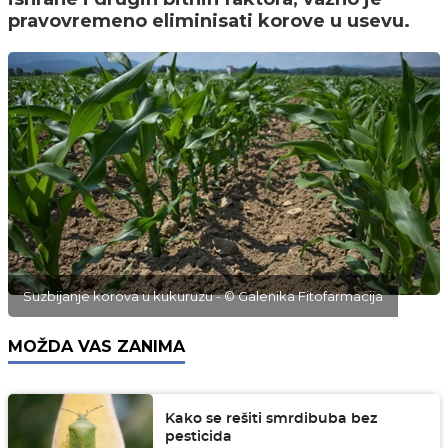
pravovremeno eliminisati korove u usevu.
Suzbijanje korova u kukuruzu - © Galenika Fitofarmacija
MOŽDA VAS ZANIMA
Kako se rešiti smrdibuba bez
pesticida