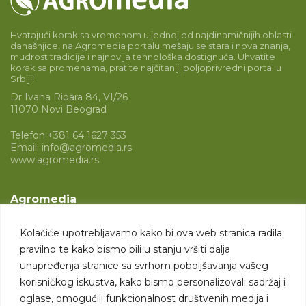
Hvatajući korak sa vremenom u jednoj od najdinamičnijih oblasti
današnjice, na Agromedia portalu mešaju se stara i nova znanja,
mudrost tradicije i najnovija tehnološka dostignuća. Uhvatite
korak sa promenama, pratite najčitaniji poljoprivredni portal u
Srbiji!
Dr Ivana Ribara 84, VI/26
11070 Novi Beograd
Telefon:
+381 64 1627 353
Email:
info@agromedia.rs
www.agromedia.rs
Agromedia
O nama
Kolačiće upotrebljavamo kako bi ova web stranica radila
Svet poljoprivrede
pravilno te kako bismo bili u stanju vršiti dalja
Marketing usluge
unapređenja stranice sa svrhom poboljšavanja vašeg
korisničkog iskustva, kako bismo personalizovali sadržaj i
Tražimo saradnike
oglase, omogućili funkcionalnost društvenih medija i