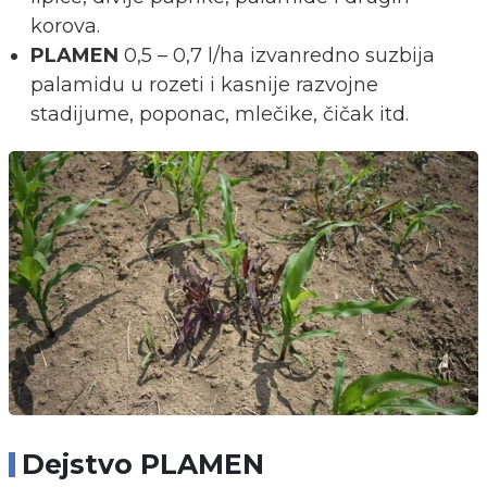
korova.
PLAMEN
0,5 – 0,7 l/ha izvanredno suzbija
palamidu u rozeti i kasnije razvojne
stadijume, poponac, mlečike, čičak itd.
Dejstvo PLAMEN