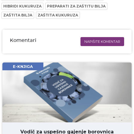
HIBRIDI KUKURUZA
PREPARATI ZA ZAŠTITU BILJA
ZAŠTITA BILJA
ZAŠTITA KUKURUZA
Komentari
NAPIŠITE KOMENTAR
Ime i prezime* obavezno
Email* obavezno
E-KNJIGA
Komentar* obavezno
DODAJ KOMENTAR
Vodič za uspešno gajenje borovnica