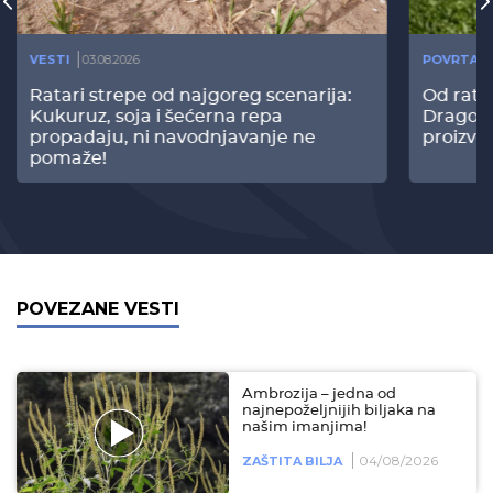
VESTI
03.08.2026
POVRTAR
Ratari strepe od najgoreg scenarija:
Od rata
Kukuruz, soja i šećerna repa
Dragomi
propadaju, ni navodnjavanje ne
proizvo
pomaže!
POVEZANE VESTI
Ambrozija – jedna od
najnepoželjnijih biljaka na
našim imanjima!
04/08/2026
ZAŠTITA BILJA