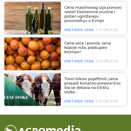
Cena maslinovog ulja ponovo
raste? Ekstremne vrućine i
požari ugrožavaju
proizvodnju u Evropi
07.08.2026
KRETANJE CENA
Cene voća i povrća: cena
kajsije niža, poskupeo
krompir!
06.08.2026
KRETANJE CENA
Tovni bikovi pojeftinili, cena
prasadi konačno porasla! Evo
šta se dešava na tržištu
stoke…
05.08.2026
KRETANJE CENA