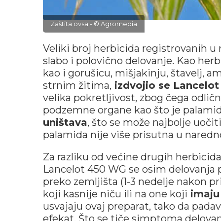
Zaštita ovsa - © Agromedia
Veliki broj herbicida registrovanih u
slabo i polovično delovanje. Kao herb
kao i gorušicu, mišjakinju, štavelj, 
strnim žitima,
izdvojio se Lancelo
velika pokretljivost, zbog čega odlič
podzemne organe kao što je palamida
uništava
, što se može najbolje uoči
palamida nije više prisutna u nared
Za razliku od većine drugih herbicid
Lancelot 450 WG se osim delovanja pr
preko zemljišta (1-3 nedelje nakon 
koji kasnije niču ili na one koji
imaju 
usvajaju ovaj preparat, tako da pad
efekat. Što se tiče simptoma delovanj