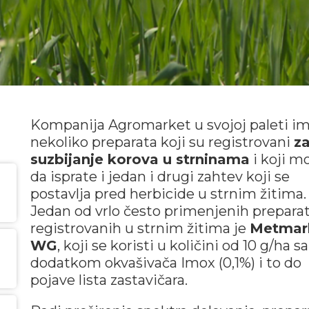
Kompanija Agromarket u svojoj paleti i
nekoliko preparata koji su registrovani
z
suzbijanje korova u strninama
i koji m
da isprate i jedan i drugi zahtev koji se
postavlja pred herbicide u strnim žitima.
Jedan od vrlo često primenjenih prepara
registrovanih u strnim žitima je
Metmar
WG
, koji se koristi u količini od 10 g/ha sa
dodatkom okvašivača Imox (0,1%) i to do
pojave lista zastavičara.