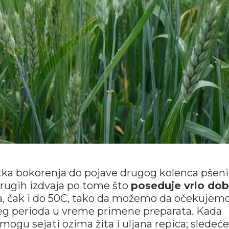
ka bokorenja do pojave drugog kolenca pšeni
drugih izdvaja po tome što
poseduje vrlo dob
a, čak i do 50C, tako da možemo da očekujem
ijeg perioda u vreme primene preparata. Kada
mogu sejati ozima žita i uljana repica; sledeć