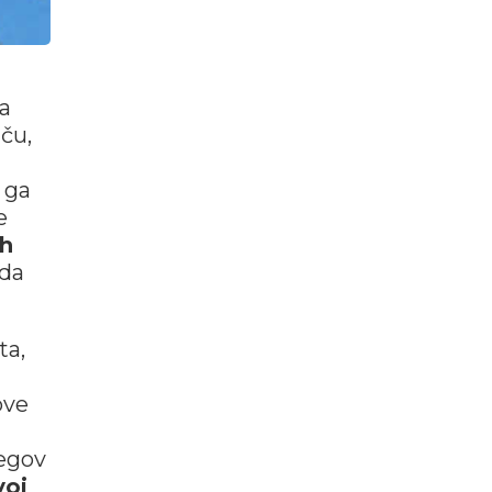
ma
ču,
 ga
e
ih
 da
ta,
ove
jegov
voj