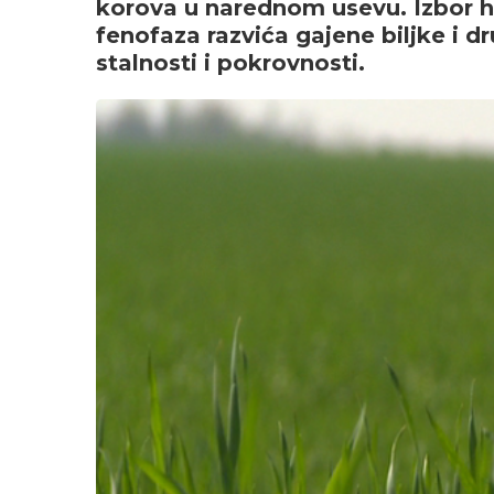
korova u narednom usevu. Izbor her
fenofaza razvića gajene biljke i d
stalnosti i pokrovnosti.