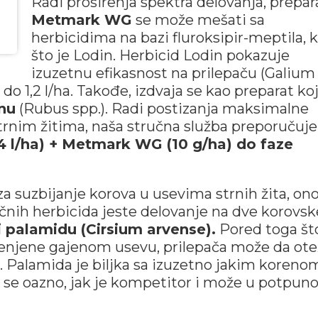
Radi proširenja spektra delovanja, prepar
Metmark WG
se može mešati sa
herbicidima na bazi fluroksipir-meptila, 
što je Lodin. Herbicid Lodin pokazuje
izuzetnu efikasnost na prilepaču (Galium
 do 1,2 l/ha. Takođe, izdvaja se kao preparat koj
inu
(Rubus spp.). Radi postizanja maksimalne
strnim žitima, naša stručna služba preporučuje
4 l/ha) + Metmark WG (10 g/ha) do faze
 suzbijanje korova u usevima strnih žita, ono
nih herbicida jeste delovanje na dve korovsk
i palamidu (Cirsium arvense).
Pored toga št
amenjene gajenom usevu, prilepača može da ot
 Palamida je biljka sa izuzetno jakim korenom
se oazno, jak je kompetitor i može u potpuno