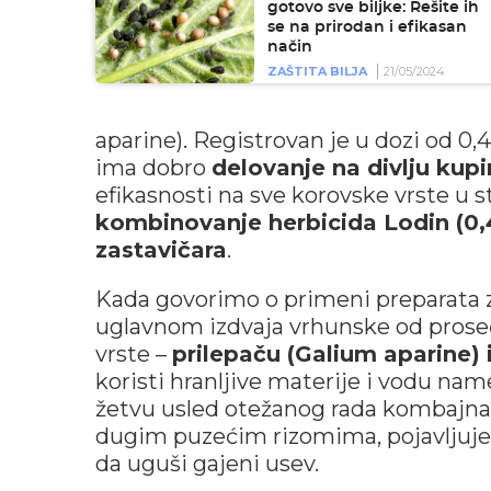
gotovo sve biljke: Rešite ih
se na prirodan i efikasan
način
ZAŠTITA BILJA
21/05/2024
aparine). Registrovan je u dozi od 0,4
ima dobro
delovanje na divlju kup
efikasnosti na sve korovske vrste u 
kombinovanje herbicida Lodin (0,
zastavičara
.
Kada govorimo o primeni preparata za
uglavnom izdvaja vrhunske od proseč
vrste –
prilepaču (Galium aparine) 
koristi hranljive materije i vodu n
žetvu usled otežanog rada kombajna.
dugim puzećim rizomima, pojavljuje 
da uguši gajeni usev.