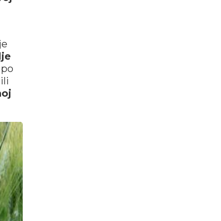
je
je
 po
li
noj