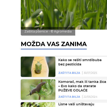
Zaštita pšenice - © Agromedia
MOŽDA VAS ZANIMA
Kako se rešiti smrdibuba
bez pesticida
ZAŠTITA BILJA
30/07/2025
Komorač, mak ili tanka žica
– Evo kako da oterate
PUŽEVE GOLAĆE
ZAŠTITA BILJA
22/05/2024
Lisne vaši uništavaju