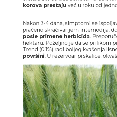
korova prestaju
već u roku od jedn
Nakon 3-4 dana, simptomi se ispoljava
praćeno skraćivanjem internodija, 
posle primene herbicida
. Preporuč
hektaru. Poželjno je da se prilikom p
Trend (0,1%) radi boljeg kvašenja lisn
površini
. U rezervoar prskalice, okva