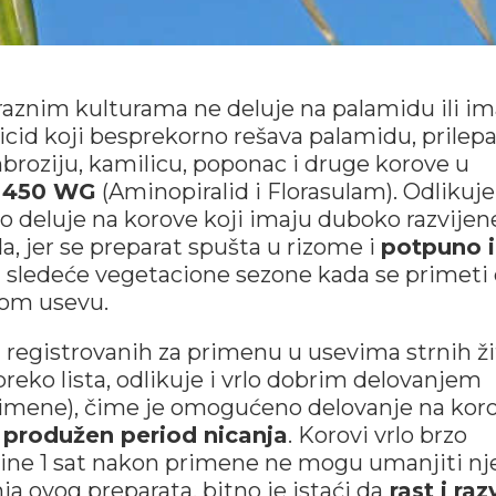
 raznim kulturama ne deluje na palamidu ili i
icid koji besprekorno rešava palamidu, prilepa
ambroziju, kamilicu, poponac i druge korove u
t 450 WG
(Aminopiralid i Florasulam). Odlikuje
no deluje na korove koji imaju duboko razvijen
, jer se preparat spušta u rizome i
potpuno 
ti sledeće vegetacione sezone kada se primeti
nom usevu.
a registrovanih za primenu u usevima strnih ži
eko lista, odlikuje i vrlo dobrim delovanjem
primene), čime je omogućeno delovanje na kor
produžen period nicanja
. Korovi vrlo brzo
avine 1 sat nakon primene ne mogu umanjiti n
a ovog preparata, bitno je istaći da
rast i raz