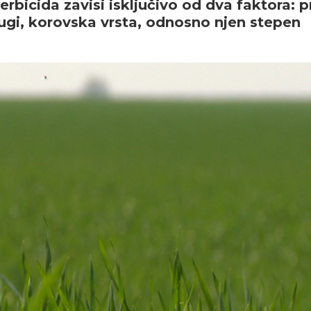
bicida zavisi isključivo od dva faktora: pr
rugi, korovska vrsta, odnosno njen stepen