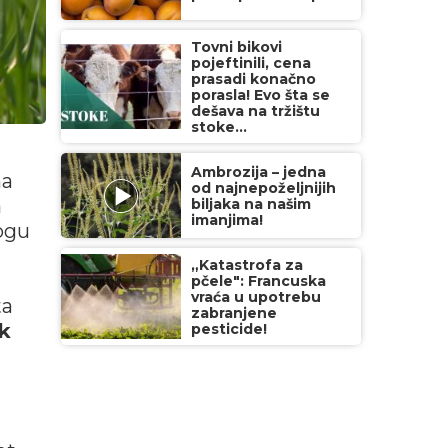
Tovni bikovi
pojeftinili, cena
prasadi konačno
porasla! Evo šta se
dešava na tržištu
stoke...
Ambrozija – jedna
ma
od najnepoželjnijih
a
biljaka na našim
imanjima!
ogu
„Katastrofa za
pčele": Francuska
vraća u upotrebu
ta
zabranjene
k
pesticide!