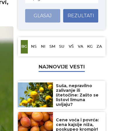
vi,
GLASAJ
REZULTATI
BG
NS
NI
SM
SU
VŠ
VA
KG
ZA
NAJNOVIJE VESTI
Suša, nepravilno
zalivanje ili
štetočine: Zašto se
listovi limuna
uvijaju?
Cene voća i povrća:
cena kajsije niža,
poskupeo krompir!