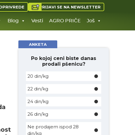
PRIJAVI SE NA NEWSLETTER
OPRIVREDE
Blog
Vesti
AGRO PRIČE
Još
ANKETA
Po kojoj ceni biste danas
prodali pšenicu?
20 din/kg
22 din/kg
24 din/kg
da
26 din/kg
Ne prodajem ispod 28
nost
din/kg