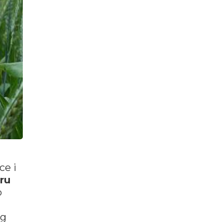
ce i
ru
o
eg