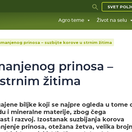
SVET POLJ
Agro teme
Život na selu
manjenog prinosa – suzbijte korove u strnim žitima
manjenog prinosa –
 strnim žitima
ajene biljke koji se najpre ogleda u tome 
du i mineralne materije, zbog čega
t i razvoj. Izostanak suzbijanja korova
jenje prinosa, otežana žetva, velika broj