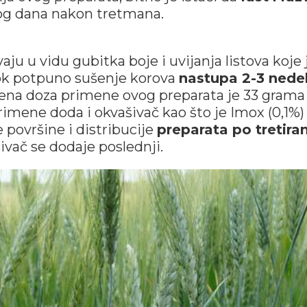
og dana nakon tretmana.
ju u vidu gubitka boje i uvijanja listova koje 
dok potpuno sušenje korova
nastupa 2-3 nedel
ena doza primene ovog preparata je 33 grama
rimene doda i okvašivač kao što je Imox (0,1%) i
e površine i distribucije
preparata po tretira
šivač se dodaje poslednji.