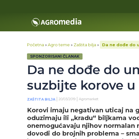
Početna
»
Agro teme
»
Zaštita bilja
»
Da ne dođe do u
SPONZORISANI ČLANAK
Da ne dođe do u
suzbijte korove u
20/03/2019
Agromarket
ZAŠTITA BILJA
Korovi imaju negativan uticaj na g
oduzimaju ili „kradu“ biljkama vo
onemogućavaju njihov normalan ras
dovodi do brojnih problema – sman