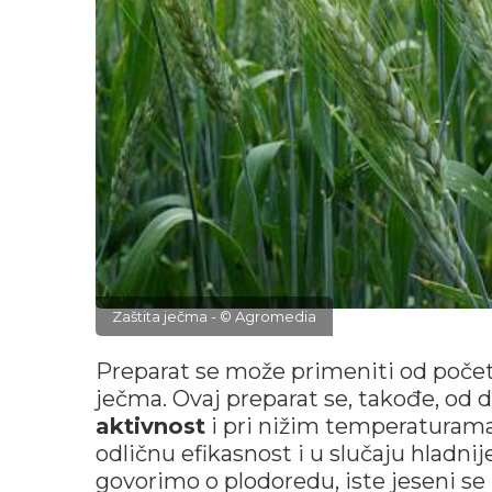
Zaštita ječma - © Agromedia
Preparat se može primeniti od počet
ječma. Ovaj preparat se, takođe, od 
aktivnost
i pri nižim temperaturam
odličnu efikasnost i u slučaju hladn
govorimo o plodoredu, iste jeseni se 