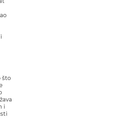
at
kao
i
 što
e
o
ežava
 i
sti