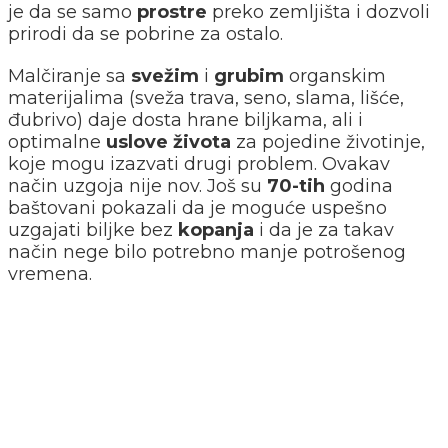
je da se samo
prostre
preko zemljišta i dozvoli
prirodi da se pobrine za ostalo.
Malčiranje sa
svežim
i
grubim
organskim
materijalima (sveža trava, seno, slama, lišće,
đubrivo) daje dosta hrane biljkama, ali i
optimalne
uslove
života
za pojedine životinje,
koje mogu izazvati drugi problem. Ovakav
način uzgoja nije nov. Još su
70-tih
godina
baštovani pokazali da je moguće uspešno
uzgajati biljke bez
kopanja
i da je za takav
način nege bilo potrebno manje potrošenog
vremena.