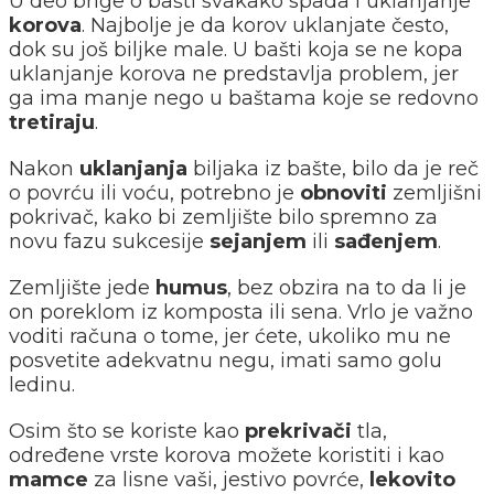
U deo brige o bašti svakako spada i uklanjanje
korova
. Najbolje je da korov uklanjate često,
dok su još biljke male. U bašti koja se ne kopa
uklanjanje korova ne predstavlja problem, jer
ga ima manje nego u baštama koje se redovno
tretiraju
.
Nakon
uklanjanja
biljaka iz bašte, bilo da je reč
o povrću ili voću, potrebno je
obnoviti
zemljišni
pokrivač, kako bi zemljište bilo spremno za
novu fazu sukcesije
sejanjem
ili
sađenjem
.
Zemljište jede
humus
, bez obzira na to da li je
on poreklom iz komposta ili sena. Vrlo je važno
voditi računa o tome, jer ćete, ukoliko mu ne
posvetite adekvatnu negu, imati samo golu
ledinu.
Osim što se koriste kao
prekrivači
tla,
određene vrste korova možete koristiti i kao
mamce
za lisne vaši, jestivo povrće,
lekovito