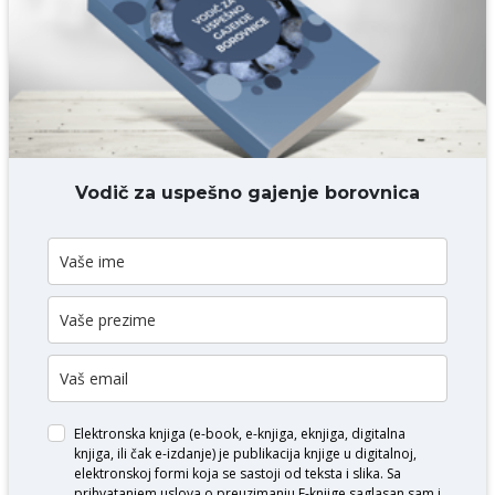
DODAJ KOMENTAR
Vodič za uspešno gajenje borovnica
Elektronska knjiga (e-book, e-knjiga, eknjiga, digitalna
knjiga, ili čak e-izdanje) je publikacija knjige u digitalnoj,
elektronskoj formi koja se sastoji od teksta i slika. Sa
prihvatanjem uslova o
preuzimanju E-knjige
saglasan sam i