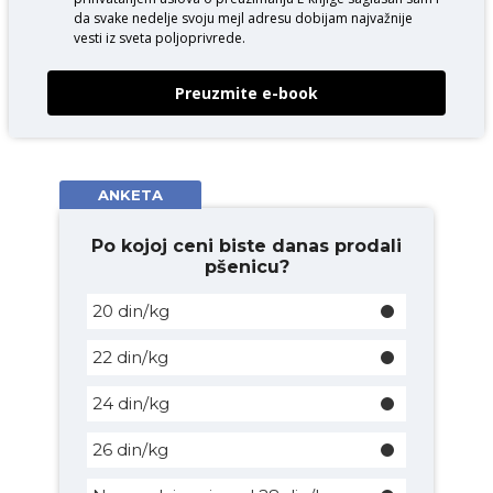
da svake nedelje svoju mejl adresu dobijam najvažnije
vesti iz sveta poljoprivrede.
Preuzmite e-book
ANKETA
Po kojoj ceni biste danas prodali
pšenicu?
20 din/kg
22 din/kg
24 din/kg
26 din/kg