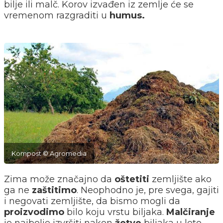
bilje ili malč. Korov izvađen iz zemlje će se
vremenom razgraditi u
humus.
Kompost © Agromedia
Zima može značajno da
oštetiti
zemljište ako
ga ne
zaštitimo
. Neophodno je, pre svega, gajiti
i negovati zemljište, da bismo mogli da
proizvodimo
bilo koju vrstu biljaka.
Malčiranje
je najbolje izvršiti nakon
žetve
biljaka u leto,