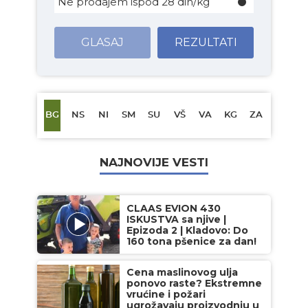
Ne prodajem ispod 28 din/kg
GLASAJ
REZULTATI
BG
NS
NI
SM
SU
VŠ
VA
KG
ZA
NAJNOVIJE VESTI
CLAAS EVION 430
ISKUSTVA sa njive |
Epizoda 2 | Kladovo: Do
160 tona pšenice za dan!
Cena maslinovog ulja
ponovo raste? Ekstremne
vrućine i požari
ugrožavaju proizvodnju u