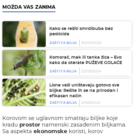
MOŽDA VAS ZANIMA
Kako se rešiti smrdibuba bez
pesticida
30/07/2025
ZAŠTITA BILJA
Komorač, mak ili tanka žica – Evo
kako da oterate PUŽEVE GOLAĆE
22/05/2024
ZAŠTITA BILJA
Lisne vaši uništavaju gotovo sve
biljke: Rešite ih se na prirodan i
efikasan način
21/05/2024
ZAŠTITA BILJA
Korovom se uglavnom smatraju biljke koje
kradu
prostor
namenski zasađenim biljkama.
Sa aspekta
ekonomske
koristi, korov