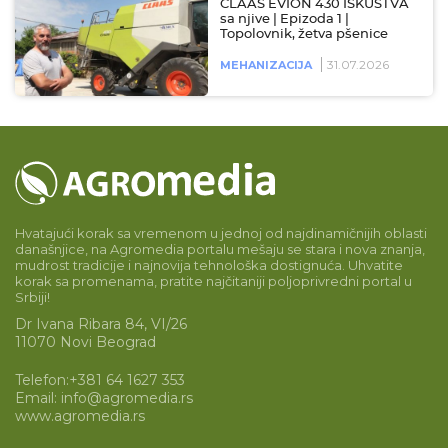
CLAAS EVION 430 ISKUSTVA
sa njive | Epizoda 1 |
Topolovnik, žetva pšenice
31.07.2026
MEHANIZACIJA
Hvatajući korak sa vremenom u jednoj od najdinamičnijih oblasti
današnjice, na Agromedia portalu mešaju se stara i nova znanja,
mudrost tradicije i najnovija tehnološka dostignuća. Uhvatite
korak sa promenama, pratite najčitaniji poljoprivredni portal u
Srbiji!
Dr Ivana Ribara 84, VI/26
11070 Novi Beograd
Telefon:
+381 64 1627 353
Email:
info@agromedia.rs
www.agromedia.rs