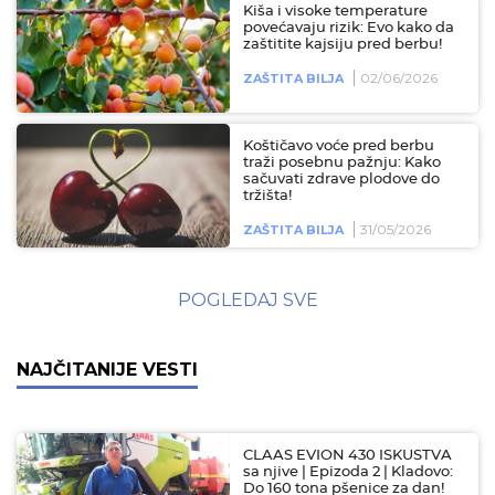
Kiša i visoke temperature
povećavaju rizik: Evo kako da
zaštitite kajsiju pred berbu!
02/06/2026
ZAŠTITA BILJA
Koštičavo voće pred berbu
traži posebnu pažnju: Kako
sačuvati zdrave plodove do
tržišta!
31/05/2026
ZAŠTITA BILJA
POGLEDAJ SVE
NAJČITANIJE VESTI
CLAAS EVION 430 ISKUSTVA
sa njive | Epizoda 2 | Kladovo:
Do 160 tona pšenice za dan!