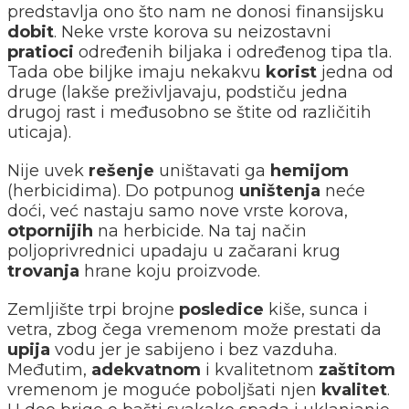
predstavlja ono što nam ne donosi finansijsku
dobit
. Neke vrste korova su neizostavni
pratioci
određenih biljaka i određenog tipa tla.
Tada obe biljke imaju nekakvu
korist
jedna od
druge (lakše preživljavaju, podstiču jedna
drugoj rast i međusobno se štite od različitih
uticaja).
Nije uvek
rešenje
uništavati ga
hemijom
(herbicidima). Do potpunog
uništenja
neće
doći, već nastaju samo nove vrste korova,
otpornijih
na herbicide. Na taj način
poljoprivrednici upadaju u začarani krug
trovanja
hrane koju proizvode.
Zemljište trpi brojne
posledice
kiše, sunca i
vetra, zbog čega vremenom može prestati da
upija
vodu jer je sabijeno i bez vazduha.
Međutim,
adekvatnom
i kvalitetnom
zaštitom
vremenom je moguće poboljšati njen
kvalitet
.