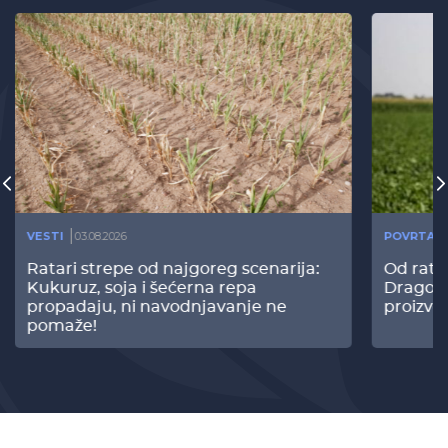
VESTI
03.08.2026
POVRTAR
Ratari strepe od najgoreg scenarija:
Od rata
Kukuruz, soja i šećerna repa
Dragomi
propadaju, ni navodnjavanje ne
proizvo
pomaže!