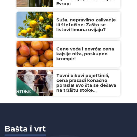
Evropi
Suša, nepravilno zalivanje
ili štetočine: Zašto se
listovi limuna uvijaju?
Cene voća i povrća: cena
kajsije niža, poskupeo
krompir!
Tovni bikovi pojeftinili,
cena prasadi konačno
porasla! Evo šta se dešava
na tržištu stoke...
Bašta i vrt