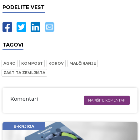
PODELITE VEST
TAGOVI
AGRO
KOMPOST
KOROV
MALČIRANJE
ZAŠTITA ZEMLJIŠTA
Komentari
NAPIŠITE KOMENTAR
Ime i prezime* obavezno
Email* obavezno
E-KNJIGA
Komentar* obavezno