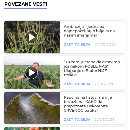
POVEZANE VESTI
Ambrozija – jedna od
najnepoželjnijih biljaka na
našim imanjima!
04/08/2026
ZAŠTITA BILJA
“Tu zemlju treba da ostavimo
još nekom POSLE NAS”.
Ulaganje u Biofor NIJE
trošak!
25/06/2026
ZAŠTITA BILJA
Paučina na listovima nije
bezazlena: KAKO da
prepoznate i iskorenite
CRVENOG pauka!
22/06/2026
ZAŠTITA BILJA