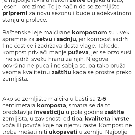
jesen i pre zime. To je način da se zemljište
pripremi
za novu sezonu i bude u adekvatnom
stanju u proleće.
Baštenske leje malčirane
kompostom
su uvek
spremne za
setvu
i
sadnju
, jer kompost sadrži
fine čestice i zadržava dosta vlage. Takođe,
kompost privlači manje
puževa
, jer se brzo suši
i ne sadrži svežu hranu za njih. Njegova
površina ne puca i ne sabija se, pa tako pruža
veoma kvalitetnu
zaštitu
kada se prostre preko
zemljišta.
Ako se zemljište malčira u bašti sa
2-5
centimetara
komposta
, smatra se da to
predstavlja
investiciju
u pola godine
zaštite
zemljišta, u zavisnosti od tipa,
kvaliteta
i
vrste
voća ili povrća koje na njemu raste. Kompost ne
treba mešati niti
ukopavati
u zemlju. Najbolje