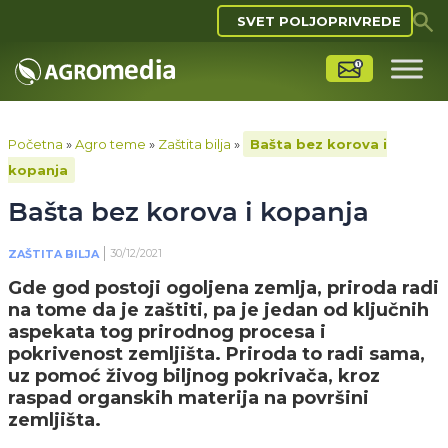
SVET POLJOPRIVREDE
Početna
»
Agro teme
»
Zaštita bilja
»
Bašta bez korova i
kopanja
Bašta bez korova i kopanja
30/12/2021
ZAŠTITA BILJA
Gde god postoji ogoljena zemlja, priroda radi
na tome da je zaštiti, pa je jedan od ključnih
aspekata tog prirodnog procesa i
pokrivenost zemljišta. Priroda to radi sama,
uz pomoć živog biljnog pokrivača, kroz
raspad organskih materija na površini
zemljišta.