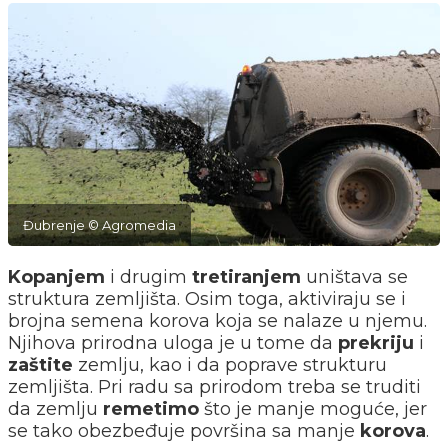
Đubrenje © Agromedia
Kopanjem
i drugim
tretiranjem
uništava se
struktura zemljišta. Osim toga, aktiviraju se i
brojna semena korova koja se nalaze u njemu.
Njihova prirodna uloga je u tome da
prekriju
i
zaštite
zemlju, kao i da poprave strukturu
zemljišta. Pri radu sa prirodom treba se truditi
da zemlju
remetimo
što je manje moguće, jer
se tako obezbeđuje površina sa manje
korova
.