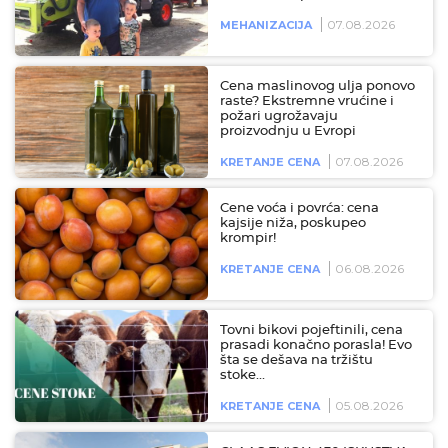
07.08.2026
MEHANIZACIJA
Cena maslinovog ulja ponovo
raste? Ekstremne vrućine i
požari ugrožavaju
proizvodnju u Evropi
07.08.2026
KRETANJE CENA
Cene voća i povrća: cena
kajsije niža, poskupeo
krompir!
06.08.2026
KRETANJE CENA
Tovni bikovi pojeftinili, cena
prasadi konačno porasla! Evo
šta se dešava na tržištu
stoke…
05.08.2026
KRETANJE CENA