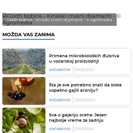
Godži bobice - Kineski crveni dijamanti - © Agromedia
MOŽDA VAS ZANIMA
Primena mikrobioloških đubriva
u voćarskoj proizvodnji
31/08/2020
VOĆARSTVO
Šta je sve potrebno znati da biste
uspešno gajili aroniju?
30/08/2020
VOĆARSTVO
Sve o gajenju oraha: Jesen
najbolje vreme za sadnju
17/09/2024
VOĆARSTVO