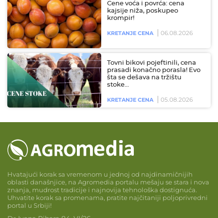
Cene voća i povrća: cena
kajsije niža, poskupeo
krompir!
06.08.2026
KRETANJE CENA
Tovni bikovi pojeftinili, cena
prasadi konačno porasla! Evo
šta se dešava na tržištu
stoke…
05.08.2026
KRETANJE CENA
Hvatajući korak sa vremenom u jednoj od najdinamičnijih
oblasti današnjice, na Agromedia portalu mešaju se stara i nova
znanja, mudrost tradicije i najnovija tehnološka dostignuća.
Uhvatite korak sa promenama, pratite najčitaniji poljoprivredni
portal u Srbiji!