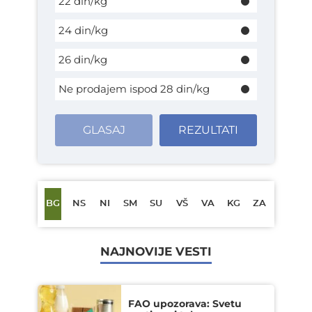
22 din/kg
24 din/kg
26 din/kg
Ne prodajem ispod 28 din/kg
GLASAJ
REZULTATI
BG
NS
NI
SM
SU
VŠ
VA
KG
ZA
NAJNOVIJE VESTI
FAO upozorava: Svetu