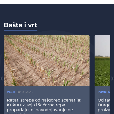
Bašta i vrt
VESTI
03.08.2026
POVRTARS
Ratari strepe od najgoreg scenarija:
Od rata
Kukuruz, soja i šećerna repa
Dragomi
propadaju, ni navodnjavanje ne
proizvo