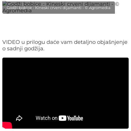
Godži bobice - Kineski crveni dijamanti - © Agromedia
VIDEO u prilogu daće vam detaljno objašnjenje
o sadnji godžija.