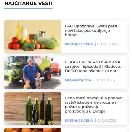
NAJČITANIJE VESTI
FAO upozorava: Svetu preti
novi talas poskupljenja
hrane!
08.08.2026
KRETANJE CENA
CLAAS EVION 430 ISKUSTVA
sa njive | Epizoda 2 | Kladovo:
Do 160 tona pšenice za dan!
07.08.2026
MEHANIZACIJA
Cena maslinovog ulja ponovo
raste? Ekstremne vrućine i
požari ugrožavaju
proizvodnju u Evropi
07.08.2026
KRETANJE CENA