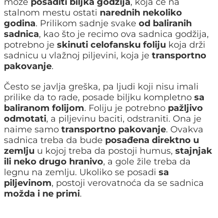
može
posaditi biljka godžija
, koja će na
stalnom mestu ostati
narednih nekoliko
godina
. Prilikom sadnje svake
od baliranih
sadnica
, kao što je recimo ova sadnica godžija,
potrebno je
skinuti celofansku foliju
koja drži
sadnicu u vlažnoj piljevini, koja je
transportno
pakovanje
.
Često se javlja greška, pa ljudi koji nisu imali
prilike da to rade, posade biljku kompletno
sa
baliranom folijom
. Foliju je potrebno
pažljivo
odmotati
, a piljevinu baciti, odstraniti. Ona je
naime samo
transportno pakovanje
. Ovakva
sadnica treba da bude
posađena direktno u
zemlju
u kojoj treba da postoji humus,
stajnjak
ili neko drugo hranivo
, a gole žile treba da
legnu na zemlju. Ukoliko se posadi
sa
piljevinom
, postoji verovatnoća da se sadnica
možda i ne primi
.