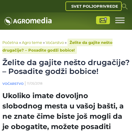
SVET POLJOPRIVREDE
Početna
»
Agro teme
»
Voćarstvo
»
Želite da gajite nešto
drugačije? – Posadite godži bobice!
Želite da gajite nešto drugačije?
– Posadite godži bobice!
11/05/2018
VOĆARSTVO
Ukoliko imate dovoljno
slobodnog mesta u vašoj bašti, a
ne znate čime biste još mogli da
je obogatite, možete posaditi