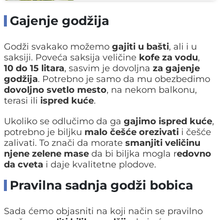
Gajenje godžija
Godži svakako možemo
gajiti u bašti
, ali i u
saksiji. Poveća saksija veličine
kofe za vodu
,
10 do 15 litara
, sasvim je dovoljna
za gajenje
godžija
. Potrebno je samo da mu obezbedimo
dovoljno svetlo mesto
, na nekom balkonu,
terasi ili
ispred kuće
.
Ukoliko se odlučimo da ga
gajimo ispred kuće
,
potrebno je biljku
malo češće orezivati
i češće
zalivati. To znači da morate
smanjiti veličinu
njene zelene mase
da bi biljka mogla r
edovno
da cveta
i daje kvalitetne plodove.
Pravilna sadnja godži bobica
Sada ćemo objasniti na koji način se pravilno