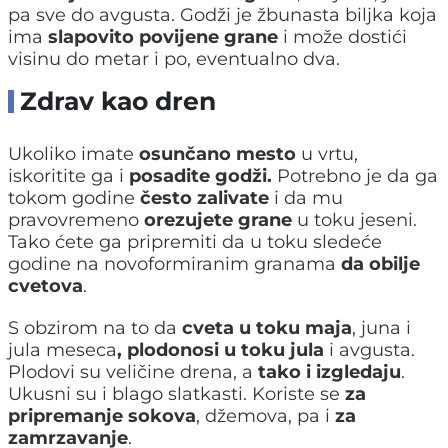
pa sve do avgusta. Godži je žbunasta biljka koja
ima
slapovito povijene grane
i može dostići
visinu do metar i po, eventualno dva.
Zdrav kao dren
Ukoliko imate
osunčano mesto
u vrtu,
iskoritite ga i
posadite godži.
Potrebno je da ga
tokom godine
često zalivate
i da mu
pravovremeno
orezujete grane
u toku jeseni.
Tako ćete ga pripremiti da u toku sledeće
godine na novoformiranim granama
da obilje
cvetova
.
S obzirom na to da
cveta u toku maja
, juna i
jula meseca
, plodonosi u toku jula
i avgusta.
Plodovi su veličine drena, a
tako i izgledaju
.
Ukusni su i blago slatkasti. Koriste se
za
pripremanje sokova
, džemova, pa i
za
zamrzavanje
.