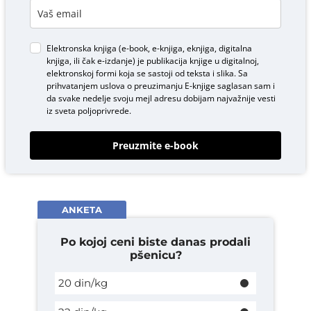
Elektronska knjiga (e-book, e-knjiga, eknjiga, digitalna
knjiga, ili čak e-izdanje) je publikacija knjige u digitalnoj,
elektronskoj formi koja se sastoji od teksta i slika. Sa
prihvatanjem uslova o
preuzimanju E-knjige
saglasan sam i
da svake nedelje svoju mejl adresu dobijam najvažnije vesti
iz sveta poljoprivrede.
Preuzmite e-book
ANKETA
Po kojoj ceni biste danas prodali
pšenicu?
20 din/kg