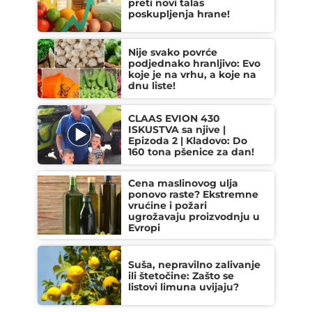
preti novi talas
poskupljenja hrane!
Nije svako povrće
podjednako hranljivo: Evo
koje je na vrhu, a koje na
dnu liste!
CLAAS EVION 430
ISKUSTVA sa njive |
Epizoda 2 | Kladovo: Do
160 tona pšenice za dan!
Cena maslinovog ulja
ponovo raste? Ekstremne
vrućine i požari
ugrožavaju proizvodnju u
Evropi
Suša, nepravilno zalivanje
ili štetočine: Zašto se
listovi limuna uvijaju?