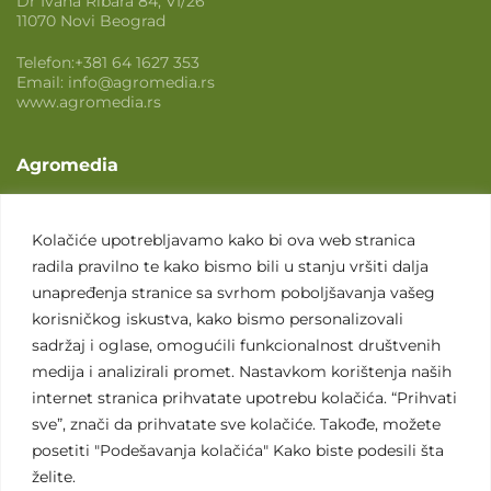
Dr Ivana Ribara 84, VI/26
11070 Novi Beograd
Telefon:
+381 64 1627 353
Email:
info@agromedia.rs
www.agromedia.rs
Agromedia
O nama
Svet poljoprivrede
Kolačiće upotrebljavamo kako bi ova web stranica
radila pravilno te kako bismo bili u stanju vršiti dalja
Marketing usluge
unapređenja stranice sa svrhom poboljšavanja vašeg
Tražimo saradnike
korisničkog iskustva, kako bismo personalizovali
sadržaj i oglase, omogućili funkcionalnost društvenih
Kontakt
medija i analizirali promet. Nastavkom korištenja naših
internet stranica prihvatate upotrebu kolačića. “Prihvati
Kontakt
sve”, znači da prihvatate sve kolačiće. Takođe, možete
posetiti "Podešavanja kolačića" Kako biste podesili šta
želite.