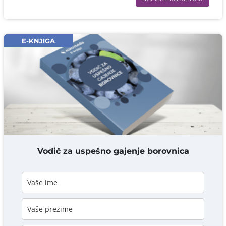
Ime i prezime* obavezno
Email* obavezno
E-KNJIGA
Komentar* obavezno
DODAJ KOMENTAR
Vodič za uspešno gajenje borovnica