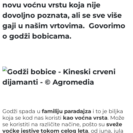
novu voćnu vrstu koja nije
dovoljno poznata, ali se sve više
gaji u našim vrtovima. Govorimo
o godži bobicama.
Godži spada u
familiju paradajza
i to je biljka
koja se kod nas koristi
kao voćna vrsta
. Može
se koristiti na različite načine, pošto su
sveže
voćke jestive tokom celog leta
, od juna, jula