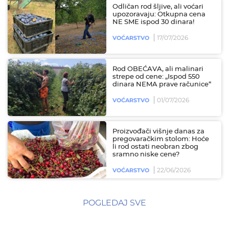
Odličan rod šljive, ali voćari
upozoravaju: Otkupna cena
NE SME ispod 30 dinara!
17/07/2026
VOĆARSTVO
Rod OBEĆAVA, ali malinari
strepe od cene: „Ispod 550
dinara NEMA prave računice“
01/07/2026
VOĆARSTVO
Proizvođači višnje danas za
pregovaračkim stolom: Hoće
li rod ostati neobran zbog
sramno niske cene?
22/06/2026
VOĆARSTVO
POGLEDAJ SVE