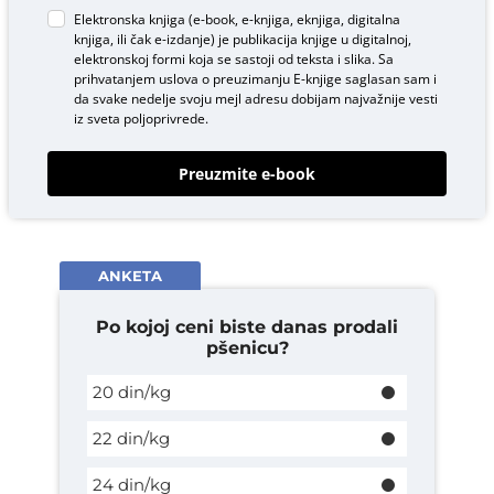
Elektronska knjiga (e-book, e-knjiga, eknjiga, digitalna
knjiga, ili čak e-izdanje) je publikacija knjige u digitalnoj,
elektronskoj formi koja se sastoji od teksta i slika. Sa
prihvatanjem uslova o
preuzimanju E-knjige
saglasan sam i
da svake nedelje svoju mejl adresu dobijam najvažnije vesti
iz sveta poljoprivrede.
Preuzmite e-book
ANKETA
Po kojoj ceni biste danas prodali
pšenicu?
20 din/kg
22 din/kg
24 din/kg