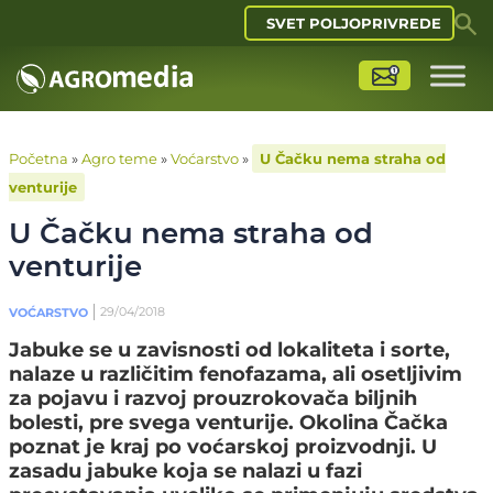
SVET POLJOPRIVREDE
Početna
»
Agro teme
»
Voćarstvo
»
U Čačku nema straha od
venturije
U Čačku nema straha od
venturije
29/04/2018
VOĆARSTVO
Jabuke se u zavisnosti od lokaliteta i sorte,
nalaze u različitim fenofazama, ali osetljivim
za pojavu i razvoj prouzrokovača biljnih
bolesti, pre svega venturije. Okolina Čačka
poznat je kraj po voćarskoj proizvodnji. U
zasadu jabuke koja se nalazi u fazi