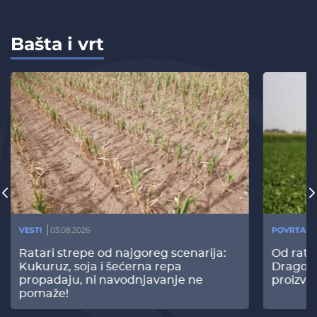
Bašta i vrt
VESTI
03.08.2026
POVRTARS
Ratari strepe od najgoreg scenarija:
Od rata
Kukuruz, soja i šećerna repa
Dragomi
propadaju, ni navodnjavanje ne
proizvo
pomaže!