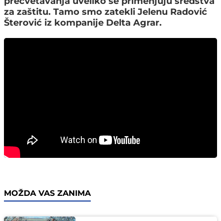
precvetavanja uveliko se primenjuju sredstva
za zaštitu. Tamo smo zatekli Jelenu Radović
Šterović iz kompanije Delta Agrar.
MOŽDA VAS ZANIMA