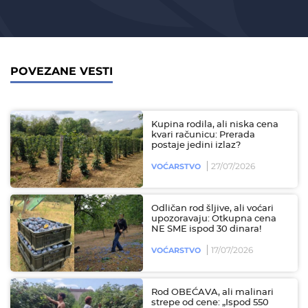
POVEZANE VESTI
Kupina rodila, ali niska cena
kvari računicu: Prerada
postaje jedini izlaz?
27/07/2026
VOĆARSTVO
Odličan rod šljive, ali voćari
upozoravaju: Otkupna cena
NE SME ispod 30 dinara!
17/07/2026
VOĆARSTVO
Rod OBEĆAVA, ali malinari
strepe od cene: „Ispod 550