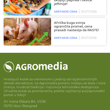
skuplji, paprika i tikvice
jeftinije!
30.07.2026
KRETANJE CENA
Afrička kuga svinja
ograničila promet, cena
prasadi nastavlja da RASTE!
29.07.2026
KRETANJE CENA
Hvatajući korak sa vremenom u jednoj od najdinamičnijih
oblasti današnjice, na Agromedia portalu mešaju se stara i nova
znanja, mudrost tradicije i najnovija tehnološka dostignuća.
Uhvatite korak sa promenama, pratite najčitaniji poljoprivredni
portal u Srbiji!
Dr Ivana Ribara 84, VI/26
11070 Novi Beograd