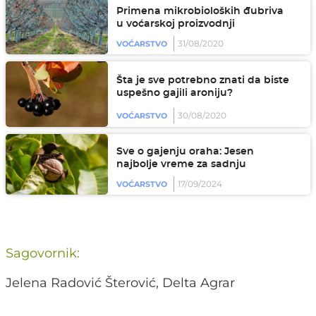
Primena mikrobioloških đubriva
u voćarskoj proizvodnji
31/08/2020
VOĆARSTVO
Šta je sve potrebno znati da biste
uspešno gajili aroniju?
30/08/2020
VOĆARSTVO
Sve o gajenju oraha: Jesen
najbolje vreme za sadnju
17/09/2024
VOĆARSTVO
Sagovornik:
Jelena Radović Šterović, Delta Agrar