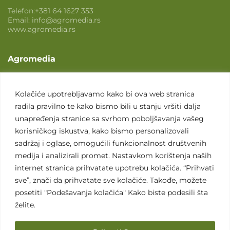
Telefon:
+381 64 1627 353
Email:
info@agromedia.rs
www.agromedia.rs
Agromedia
O nama
Svet poljoprivrede
Kolačiće upotrebljavamo kako bi ova web stranica
radila pravilno te kako bismo bili u stanju vršiti dalja
Marketing usluge
unapređenja stranice sa svrhom poboljšavanja vašeg
Tražimo saradnike
korisničkog iskustva, kako bismo personalizovali
sadržaj i oglase, omogućili funkcionalnost društvenih
Kontakt
medija i analizirali promet. Nastavkom korištenja naših
internet stranica prihvatate upotrebu kolačića. “Prihvati
Kontakt
sve”, znači da prihvatate sve kolačiće. Takođe, možete
posetiti "Podešavanja kolačića" Kako biste podesili šta
želite.