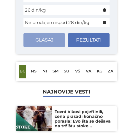
26 din/kg
Ne prodajem ispod 28 din/kg
GLASAJ
REZULTATI
BG
NS
NI
SM
SU
VŠ
VA
KG
ZA
NAJNOVIJE VESTI
Tovni bikovi pojeftinili,
cena prasadi konačno
porasla! Evo šta se dešava
na tržištu stoke...