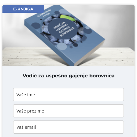
Email* obavezno
E-KNJIGA
Komentar* obavezno
DODAJ KOMENTAR
Vodič za uspešno gajenje borovnica