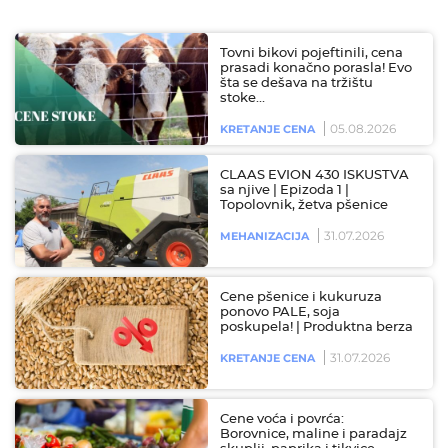
Tovni bikovi pojeftinili, cena
prasadi konačno porasla! Evo
šta se dešava na tržištu
stoke…
05.08.2026
KRETANJE CENA
CLAAS EVION 430 ISKUSTVA
sa njive | Epizoda 1 |
Topolovnik, žetva pšenice
31.07.2026
MEHANIZACIJA
Cene pšenice i kukuruza
ponovo PALE, soja
poskupela! | Produktna berza
31.07.2026
KRETANJE CENA
Cene voća i povrća:
Borovnice, maline i paradajz