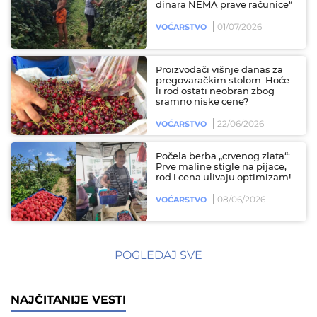
dinara NEMA prave računice“
01/07/2026
VOĆARSTVO
Proizvođači višnje danas za
pregovaračkim stolom: Hoće
li rod ostati neobran zbog
sramno niske cene?
22/06/2026
VOĆARSTVO
Počela berba „crvenog zlata“:
Prve maline stigle na pijace,
rod i cena ulivaju optimizam!
08/06/2026
VOĆARSTVO
POGLEDAJ SVE
NAJČITANIJE VESTI