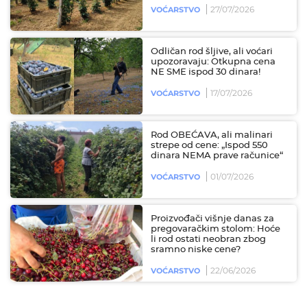
27/07/2026
VOĆARSTVO
Odličan rod šljive, ali voćari
upozoravaju: Otkupna cena
NE SME ispod 30 dinara!
17/07/2026
VOĆARSTVO
Rod OBEĆAVA, ali malinari
strepe od cene: „Ispod 550
dinara NEMA prave računice“
01/07/2026
VOĆARSTVO
Proizvođači višnje danas za
pregovaračkim stolom: Hoće
li rod ostati neobran zbog
sramno niske cene?
22/06/2026
VOĆARSTVO