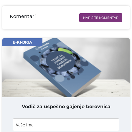
Komentari
NAPIŠITE KOMENTAR
Ime i prezime* obavezno
Email* obavezno
E-KNJIGA
Komentar* obavezno
DODAJ KOMENTAR
Vodič za uspešno gajenje borovnica