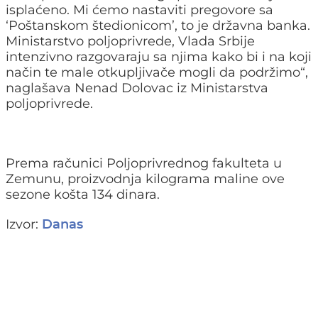
isplaćeno. Mi ćemo nastaviti pregovore sa
‘Poštanskom štedionicom’, to je državna banka.
Ministarstvo poljoprivrede, Vlada Srbije
intenzivno razgovaraju sa njima kako bi i na koji
način te male otkupljivače mogli da podržimo“,
naglašava Nenad Dolovac iz Ministarstva
poljoprivrede.
Prema računici Poljoprivrednog fakulteta u
Zemunu, proizvodnja kilograma maline ove
sezone košta 134 dinara.
Izvor:
Danas