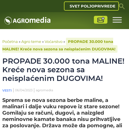
SVET POLJOPRIVREDE
Početna
»
Agro teme
»
Voćarstvo
»
PROPADE 30.000 tona
MALINE! Kreće nova sezona sa neisplaćenim DUGOVIMA!
PROPADE 30.000 tona MALINE!
Kreće nova sezona sa
neisplaćenim DUGOVIMA!
06/04/2023
agromedia
VESTI
Sprema se nova sezona berbe maline, a
malinari i dalje vuku repove iz stare sezone!
Gomilaju se računi, dugovi, a naizgled
neminovne kamate banaka nisu prihvatljive
za poslovanje. Država može da pomogne, ali