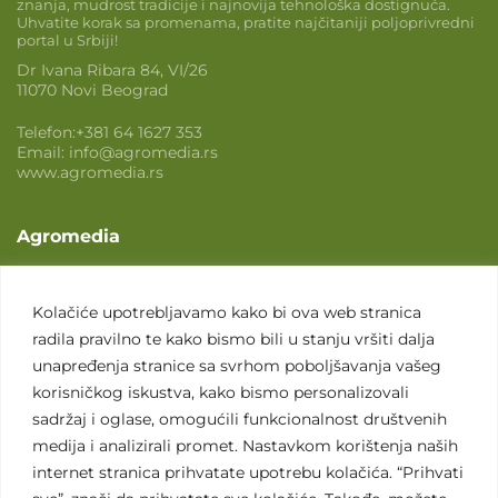
znanja, mudrost tradicije i najnovija tehnološka dostignuća.
Uhvatite korak sa promenama, pratite najčitaniji poljoprivredni
portal u Srbiji!
Dr Ivana Ribara 84, VI/26
11070 Novi Beograd
Telefon:
+381 64 1627 353
Email:
info@agromedia.rs
www.agromedia.rs
Agromedia
O nama
Svet poljoprivrede
Kolačiće upotrebljavamo kako bi ova web stranica
radila pravilno te kako bismo bili u stanju vršiti dalja
Marketing usluge
unapređenja stranice sa svrhom poboljšavanja vašeg
Tražimo saradnike
korisničkog iskustva, kako bismo personalizovali
sadržaj i oglase, omogućili funkcionalnost društvenih
Kontakt
medija i analizirali promet. Nastavkom korištenja naših
internet stranica prihvatate upotrebu kolačića. “Prihvati
Kontakt