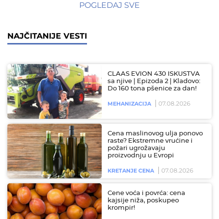
POGLEDAJ SVE
NAJČITANIJE VESTI
CLAAS EVION 430 ISKUSTVA
sa njive | Epizoda 2 | Kladovo:
Do 160 tona pšenice za dan!
07.08.2026
MEHANIZACIJA
Cena maslinovog ulja ponovo
raste? Ekstremne vrućine i
požari ugrožavaju
proizvodnju u Evropi
07.08.2026
KRETANJE CENA
Cene voća i povrća: cena
kajsije niža, poskupeo
krompir!