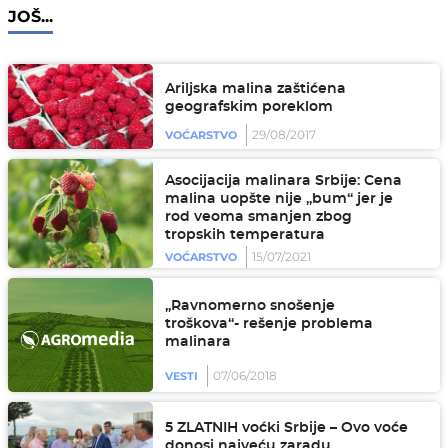
JOŠ...
Ariljska malina zaštićena
geografskim poreklom
29/08/2017
VOĆARSTVO
Asocijacija malinara Srbije: Cena
malina uopšte nije „bum“ jer je
rod veoma smanjen zbog
tropskih temperatura
15/07/2021
VOĆARSTVO
„Ravnomerno snošenje
troškova“- rešenje problema
malinara
07/06/2018
VESTI
5 ZLATNIH voćki Srbije – Ovo voće
donosi najveću zaradu