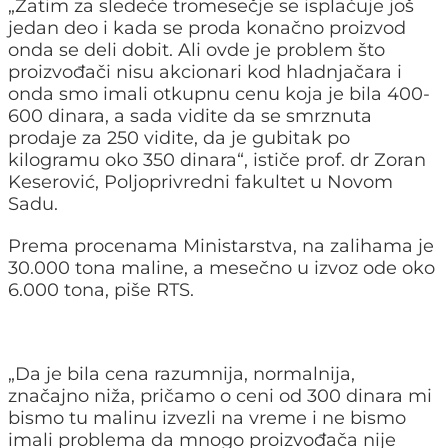
„Zatim za sledeće tromesečje se isplaćuje još
jedan deo i kada se proda konačno proizvod
onda se deli dobit. Ali ovde je problem što
proizvođači nisu akcionari kod hladnjačara i
onda smo imali otkupnu cenu koja je bila 400-
600 dinara, a sada vidite da se smrznuta
prodaje za 250 vidite, da je gubitak po
kilogramu oko 350 dinara“, ističe prof. dr Zoran
Keserović, Poljoprivredni fakultet u Novom
Sadu.
Prema procenama Ministarstva, na zalihama je
30.000 tona maline, a mesečno u izvoz ode oko
6.000 tona, piše RTS.
„Da je bila cena razumnija, normalnija,
značajno niža, pričamo o ceni od 300 dinara mi
bismo tu malinu izvezli na vreme i ne bismo
imali problema da mnogo proizvođača nije