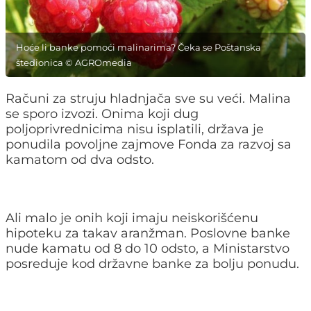
Hoće li banke pomoći malinarima? Čeka se Poštanska
štedionica © AGROmedia
Računi za struju hladnjača sve su veći. Malina
se sporo izvozi. Onima koji dug
poljoprivrednicima nisu isplatili, država je
ponudila povoljne zajmove Fonda za razvoj sa
kamatom od dva odsto.
Ali malo je onih koji imaju neiskorišćenu
hipoteku za takav aranžman. Poslovne banke
nude kamatu od 8 do 10 odsto, a Ministarstvo
posreduje kod državne banke za bolju ponudu.