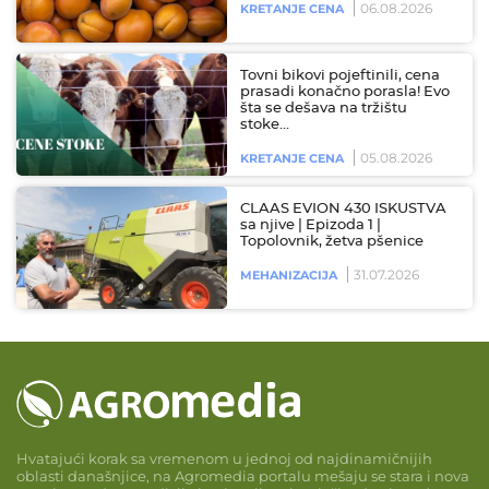
06.08.2026
KRETANJE CENA
Tovni bikovi pojeftinili, cena
prasadi konačno porasla! Evo
šta se dešava na tržištu
stoke…
05.08.2026
KRETANJE CENA
CLAAS EVION 430 ISKUSTVA
sa njive | Epizoda 1 |
Topolovnik, žetva pšenice
31.07.2026
MEHANIZACIJA
Hvatajući korak sa vremenom u jednoj od najdinamičnijih
oblasti današnjice, na Agromedia portalu mešaju se stara i nova