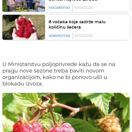
10/06/2020
VOĆARSTVO
8 voćaka koje sadrže malu
količinu šećera
23/12/2022
AGROKUTAK
U Ministarstvu poljoprivrede kažu da se na
pragu nove sezone treba baviti novom
organizacijom, kako ne bi ponovo ušli u
blokadu izvoza.