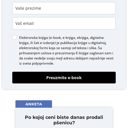
Elektronska knjiga (e-book, e-knjiga, eknjiga, digitalna
knjiga, ili čak e-izdanje) je publikacija knjige u digitalnoj,
elektronskoj formi koja se sastoji od teksta i slika. Sa
prihvatanjem uslova o
preuzimanju E-knjige
saglasan sam i
da svake nedelje svoju mejl adresu dobijam najvažnije vesti
iz sveta poljoprivrede.
Preuzmite e-book
ANKETA
Po kojoj ceni biste danas prodali
pšenicu?