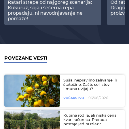
Ratari strepe od najgoreg scenarija:
Od rata
Kukuruz, soja i šećerna repa
Dragomi
propadaju, ni navodnjavanje ne
proizvo
pomaže!
POVEZANE VESTI
Suša, nepravilno zalivanje ili
štetočine: Zašto se listovi
limuna uvijaju?
06/08/2026
VOĆARSTVO
Kupina rodila, ali niska cena
kvari računicu: Prerada
postaje jedini izlaz?