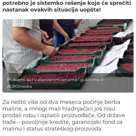
potrebno je sistemko rešenje koje će sprečiti
nastanak ovakvih situacija uopšte!
Problemi su i u planiranim cenama i gubicima ©
AGROmedia
Za nešto više od dva meseca počinje berba
maline, a mnogi mali hladnjačari još nisu
prodali robu i isplatili proizvođače. Od države
traže – povoljnije kredite, garancijski fond za
malinu i status strateškog proizvoda.