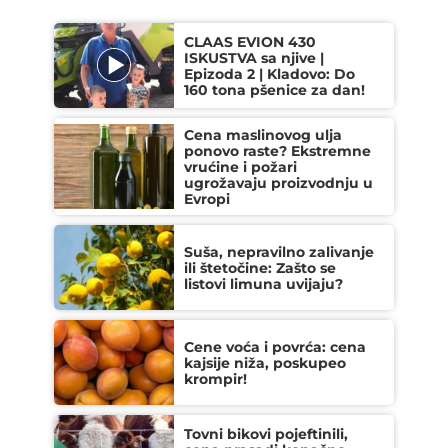
CLAAS EVION 430
ISKUSTVA sa njive |
Epizoda 2 | Kladovo: Do
160 tona pšenice za dan!
Cena maslinovog ulja
ponovo raste? Ekstremne
vrućine i požari
ugrožavaju proizvodnju u
Evropi
Suša, nepravilno zalivanje
ili štetočine: Zašto se
listovi limuna uvijaju?
Cene voća i povrća: cena
kajsije niža, poskupeo
krompir!
Tovni bikovi pojeftinili,