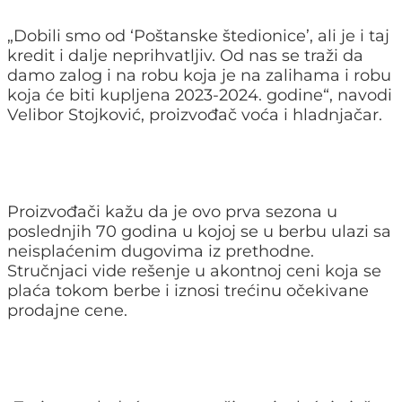
„Dobili smo od ‘Poštanske štedionice’, ali je i taj
kredit i dalje neprihvatljiv. Od nas se traži da
damo zalog i na robu koja je na zalihama i robu
koja će biti kupljena 2023-2024. godine“, navodi
Velibor Stojković, proizvođač voća i hladnjačar.
Proizvođači kažu da je ovo prva sezona u
poslednjih 70 godina u kojoj se u berbu ulazi sa
neisplaćenim dugovima iz prethodne.
Stručnjaci vide rešenje u akontnoj ceni koja se
plaća tokom berbe i iznosi trećinu očekivane
prodajne cene.