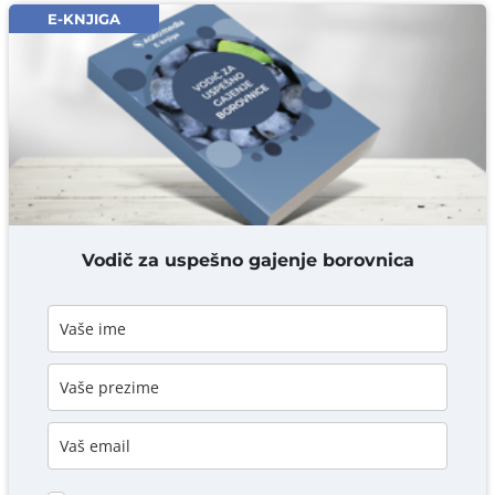
Email* obavezno
E-KNJIGA
Komentar* obavezno
DODAJ KOMENTAR
Vodič za uspešno gajenje borovnica