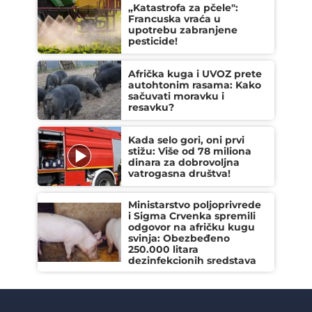
„Katastrofa za pčele":
Francuska vraća u
upotrebu zabranjene
pesticide!
Afrička kuga i UVOZ prete
autohtonim rasama: Kako
sačuvati moravku i
resavku?
Kada selo gori, oni prvi
stižu: Više od 78 miliona
dinara za dobrovoljna
vatrogasna društva!
Ministarstvo poljoprivrede
i Sigma Crvenka spremili
odgovor na afričku kugu
svinja: Obezbeđeno
250.000 litara
dezinfekcionih sredstava