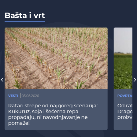
Bašta i vrt
VESTI
03.08.2026
POVRTARS
Ratari strepe od najgoreg scenarija:
Od rata
Kukuruz, soja i šećerna repa
Dragomi
propadaju, ni navodnjavanje ne
proizvo
pomaže!