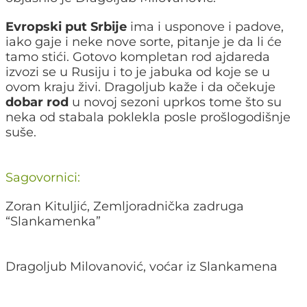
Evropski put Srbije
ima i usponove i padove,
iako gaje i neke nove sorte, pitanje je da li će
tamo stići. Gotovo kompletan rod ajdareda
izvozi se u Rusiju i to je jabuka od koje se u
ovom kraju živi. Dragoljub kaže i da očekuje
dobar rod
u novoj sezoni uprkos tome što su
neka od stabala poklekla posle prošlogodišnje
suše.
Sagovornici:
Zoran Kituljić, Zemljoradnička zadruga
“Slankamenka”
Dragoljub Milovanović, voćar iz Slankamena