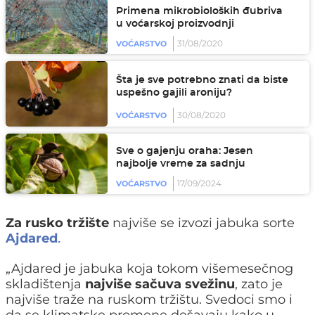
Primena mikrobioloških đubriva
u voćarskoj proizvodnji
31/08/2020
VOĆARSTVO
Šta je sve potrebno znati da biste
uspešno gajili aroniju?
30/08/2020
VOĆARSTVO
Sve o gajenju oraha: Jesen
najbolje vreme za sadnju
17/09/2024
VOĆARSTVO
Za rusko tržište
najviše se izvozi jabuka sorte
Ajdared
.
„Ajdared je jabuka koja tokom višemesečnog
skladištenja
najviše sačuva svežinu
, zato je
najviše traže na ruskom tržištu. Svedoci smo i
da se klimatske promene dešavaju kako u