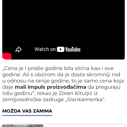
„Cena je i prošle godine bila slična kao i ove
godine. Ali s obzirom da je dosta skromniji rod
u odnosu na ranije godine, to je samo cena koja
daje
mali impuls proizvođačima
da preguraju
lošu godinu“, rekao je Zoran Kituljić iz
zemljoradničke zadruge „Slankamenka“.
MOŽDA VAS ZANIMA