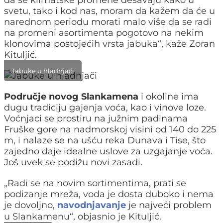
svetu, tako i kod nas, moram da kažem da će u
narednom periodu morati malo više da se radi
na promeni asortimenta pogotovo na nekim
klonovima postojećih vrsta jabuka“, kaže Zoran
Kituljić.
Jabuke u hladnjači
Područje novog Slankamena
i okoline ima
dugu tradiciju gajenja voća, kao i vinove loze.
Voćnjaci se prostiru na južnim padinama
Fruške gore na nadmorskoj visini od 140 do 225
m, i nalaze se na ušću reka Dunava i Tise, što
zajedno daje idealne uslove za uzgajanje voća.
Još uvek se podižu novi zasadi.
„Radi se na novim sortimentima, prati se
podizanje mreža, voda je dosta duboko i nema
je dovoljno,
navodnjavanje
je najveći problem
u Slankamenu“, objasnio je Kituljić.