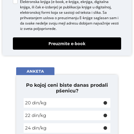
Elektronska knjiga (e-book, e-knjiga, eknjiga, digitalna
knjiga, ili čak e-izdanje) je publikacija knjige u digitalnoj,
elektronskoj formi koja se sastoji od teksta i slika. Sa
prihvatanjem uslova o
preuzimanju E-knjige
saglasan sam i
da svake nedelje svoju mejl adresu dobijam najvažnije vesti
iz sveta poljoprivrede.
Preuzmite e-book
ANKETA
Po kojoj ceni biste danas prodali
pšenicu?
20 din/kg
22 din/kg
24 din/kg