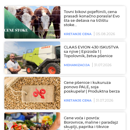
Tovni bikovi pojeftinili, cena
prasadi konačno porasla! Evo
šta se dešava na tržištu
stoke…
05.08.2026
KRETANJE CENA
CLAAS EVION 430 ISKUSTVA
sa njive | Epizoda 1 |
Topolovnik, žetva pšenice
31.07.2026
MEHANIZACIJA
Cene pšenice i kukuruza
ponovo PALE, soja
poskupela! | Produktna berza
31.07.2026
KRETANJE CENA
Cene voća i povrća:
Borovnice, maline i paradajz
skuplji, paprika i tikvice