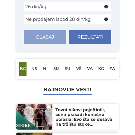
26 din/kg
Ne prodajem ispod 28 din/kg
GLASAJ
REZULTATI
BG
NS
NI
SM
SU
VŠ
VA
KG
ZA
NAJNOVIJE VESTI
Tovni bikovi pojeftinili,
cena prasadi konačno
porasla! Evo šta se dešava
na tržištu stoke...