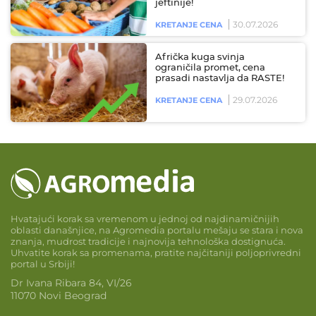
jeftinije!
30.07.2026
KRETANJE CENA
Afrička kuga svinja
ograničila promet, cena
prasadi nastavlja da RASTE!
29.07.2026
KRETANJE CENA
Hvatajući korak sa vremenom u jednoj od najdinamičnijih
oblasti današnjice, na Agromedia portalu mešaju se stara i nova
znanja, mudrost tradicije i najnovija tehnološka dostignuća.
Uhvatite korak sa promenama, pratite najčitaniji poljoprivredni
portal u Srbiji!
Dr Ivana Ribara 84, VI/26
11070 Novi Beograd