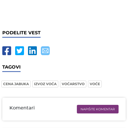
PODELITE VEST
TAGOVI
CENA JABUKA
IZVOZ VOĆA
VOĆARSTVO
VOĆE
Komentari
NAPIŠITE KOMENTAR
Ime i prezime* obavezno