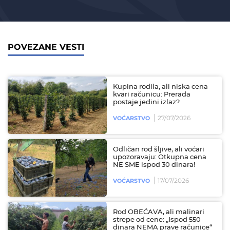
POVEZANE VESTI
Kupina rodila, ali niska cena
kvari računicu: Prerada
postaje jedini izlaz?
27/07/2026
VOĆARSTVO
Odličan rod šljive, ali voćari
upozoravaju: Otkupna cena
NE SME ispod 30 dinara!
17/07/2026
VOĆARSTVO
Rod OBEĆAVA, ali malinari
strepe od cene: „Ispod 550
dinara NEMA prave računice“