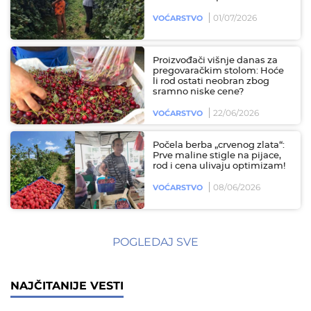
01/07/2026
VOĆARSTVO
Proizvođači višnje danas za
pregovaračkim stolom: Hoće
li rod ostati neobran zbog
sramno niske cene?
22/06/2026
VOĆARSTVO
Počela berba „crvenog zlata“:
Prve maline stigle na pijace,
rod i cena ulivaju optimizam!
08/06/2026
VOĆARSTVO
POGLEDAJ SVE
NAJČITANIJE VESTI