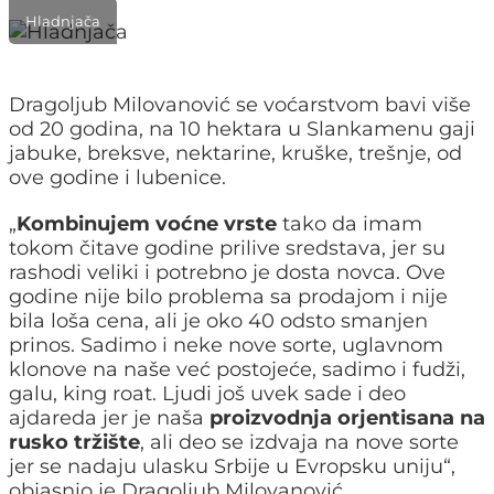
Hladnjača
Dragoljub Milovanović se voćarstvom bavi više
od 20 godina, na 10 hektara u Slankamenu gaji
jabuke, breksve, nektarine, kruške, trešnje, od
ove godine i lubenice.
„
Kombinujem voćne vrste
tako da imam
tokom čitave godine prilive sredstava, jer su
rashodi veliki i potrebno je dosta novca. Ove
godine nije bilo problema sa prodajom i nije
bila loša cena, ali je oko 40 odsto smanjen
prinos. Sadimo i neke nove sorte, uglavnom
klonove na naše već postojeće, sadimo i fudži,
galu, king roat. Ljudi još uvek sade i deo
ajdareda jer je naša
proizvodnja orjentisana na
rusko tržište
, ali deo se izdvaja na nove sorte
jer se nadaju ulasku Srbije u Evropsku uniju“,
objasnio je Dragoljub Milovanović.