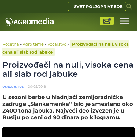
SVET POLJOPRIVREDE
Početna
»
Agro teme
»
Voćarstvo
»
Proizvođači na nuli, visoka
cena ali slab rod jabuke
Proizvođači na nuli, visoka cena
ali slab rod jabuke
06/05/2018
VOĆARSTVO
U sezoni berbe u hladnjači zemljoradničke
zadruge „Slankamenka“ bilo je smešteno oko
2400 tona jabuka. Najveći deo izvezen je u
Rusiju po ceni od 90 dinara po kilogramu.