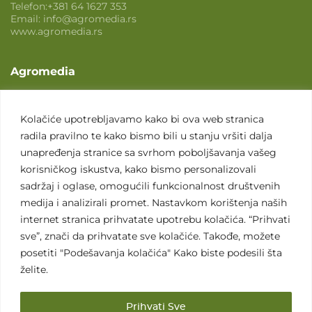
Telefon:
+381 64 1627 353
Email:
info@agromedia.rs
www.agromedia.rs
Agromedia
O nama
Svet poljoprivrede
Kolačiće upotrebljavamo kako bi ova web stranica
radila pravilno te kako bismo bili u stanju vršiti dalja
Marketing usluge
unapređenja stranice sa svrhom poboljšavanja vašeg
Tražimo saradnike
korisničkog iskustva, kako bismo personalizovali
sadržaj i oglase, omogućili funkcionalnost društvenih
Kontakt
medija i analizirali promet. Nastavkom korištenja naših
internet stranica prihvatate upotrebu kolačića. “Prihvati
Kontakt
sve”, znači da prihvatate sve kolačiće. Takođe, možete
posetiti "Podešavanja kolačića" Kako biste podesili šta
želite.
Prihvati Sve