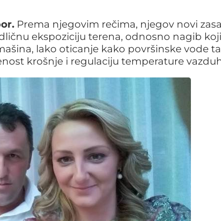
or.
Prema njegovim rečima, njegov novi zasa
dličnu ekspoziciju terena, odnosno nagib koj
šina, lako oticanje kako površinske vode ta
jenost krošnje i regulaciju temperature vazdu