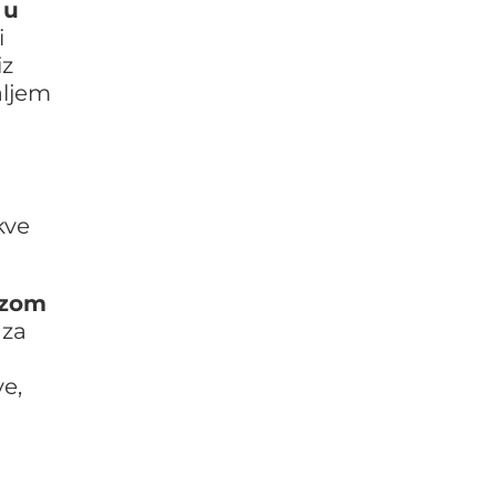
 u
i
iz
raljem
kve
ozom
 za
ve,