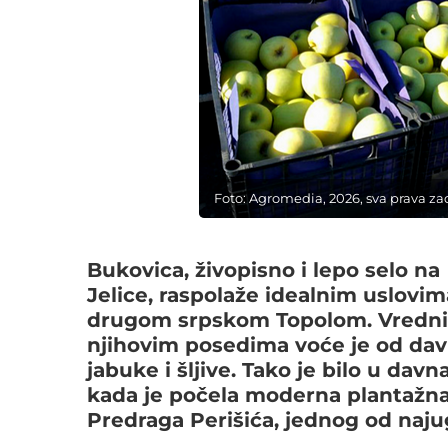
Foto: Agromedia, 2026, sva prava z
Bukovica, živopisno i lepo selo n
Jelice, raspolaže idealnim uslovim
drugom srpskom Topolom. Vredni me
njihovim posedima voće je od dav
jabuke i šljive. Tako je bilo u da
kada je počela moderna plantažna 
Predraga Perišića, jednog od naju