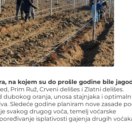
ra, na kojem su do prošle godine bile jago
red, Prim Ruž, Crveni delišes i Zlatni delišes.
dubokog oranja, unosa stajnjaka i optimaln
briva. Sledeće godine planiram nove zasade p
nje svakog drugog voća, temelj voćarske
poređivanje isplativosti gajenja drugih voćak