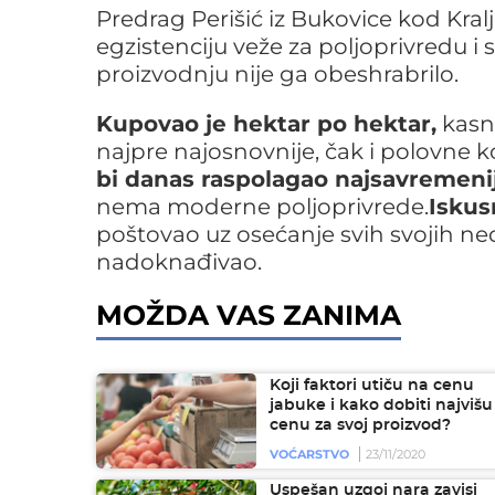
Predrag Perišić iz Bukovice kod Kralj
egzistenciju veže za poljoprivredu i s
proizvodnju nije ga obeshrabrilo.
Kupovao je hektar po hektar,
kasni
najpre najosnovnije, čak i polovne
bi danas raspolagao najsavremen
nema moderne poljoprivrede.
Iskusn
poštovao uz osećanje svih svojih ne
nadoknađivao.
MOŽDA VAS ZANIMA
Koji faktori utiču na cenu
jabuke i kako dobiti najvišu
cenu za svoj proizvod?
VOĆARSTVO
23/11/2020
Uspešan uzgoj nara zavisi