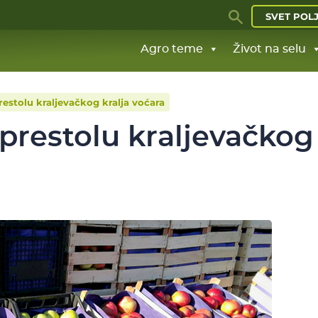
SVET POL
Agro teme
Život na selu
restolu kraljevačkog kralja voćara
prestolu kraljevačkog