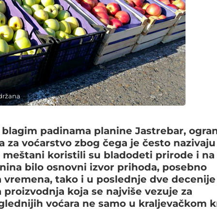
adržana
a blagim padinama planine Jastrebar, ogra
a za voćarstvo zbog čega je često nazivaju
štani koristili su bladodeti prirode i na
nina bilo osnovni izvor prihoda, posebno
vna vremena, tako i u poslednje dve decenije
proizvodnja koja se najviše vezuje za
glednijih voćara ne samo u kraljevačkom kr