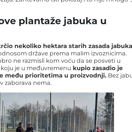
ve plantaže jabuka u
rčio nekoliko hektara starih zasada jabuk
 odnosom države prema malim izvoznicima.
obro ne razmisli kom voću da se posveti u
je koju je u međuvremenu
kupio zasadio je
e među prioritetima u proizvodnji.
Bez jab
bav zaborava nema.