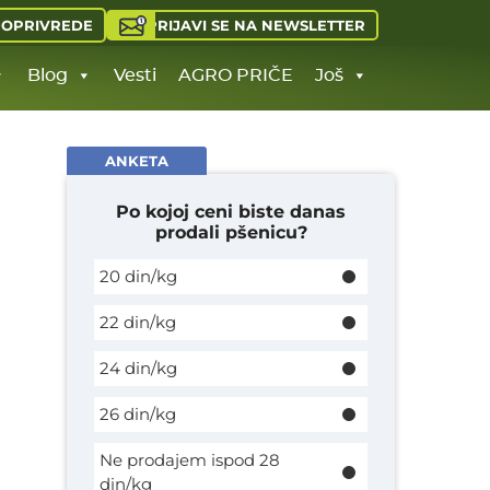
PRIJAVI SE NA NEWSLETTER
JOPRIVREDE
Blog
Vesti
AGRO PRIČE
Još
ANKETA
Po kojoj ceni biste danas
prodali pšenicu?
20 din/kg
22 din/kg
24 din/kg
26 din/kg
Ne prodajem ispod 28
din/kg