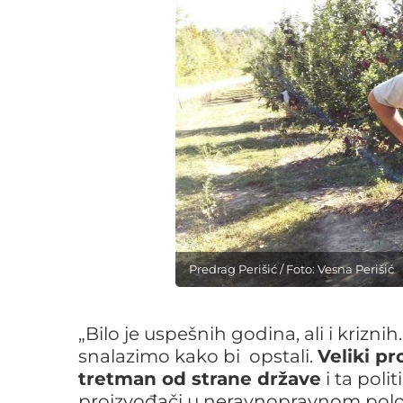
Predrag Perišić / Foto: Vesna Perišić
„Bilo je uspešnih godina, ali i krizn
snalazimo kako bi opstali.
Veliki pr
tretman od strane države
i ta poli
proizvođači u neravnopravnom položa