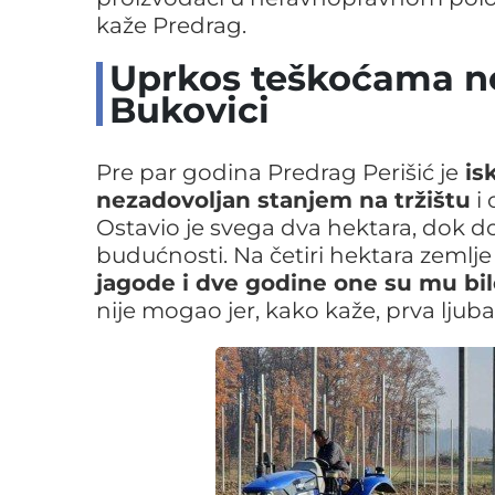
kaže Predrag.
Uprkos teškoćama no
Bukovici
Pre par godina Predrag Perišić je
isk
nezadovoljan stanjem na tržištu
i
Ostavio je svega dva hektara, dok d
budućnosti. Na četiri hektara zeml
jagode i dve godine one su mu bil
nije mogao jer, kako kaže, prva lju