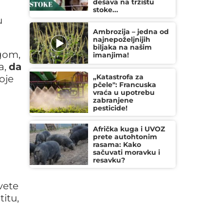
dešava na tržištu
stoke...
u
Ambrozija – jedna od
najnepoželjnijih
biljaka na našim
ugom,
imanjima!
a,
da
„Katastrofa za
oje
pčele": Francuska
vraća u upotrebu
zabranjene
pesticide!
Afrička kuga i UVOZ
prete autohtonim
rasama: Kako
sačuvati moravku i
resavku?
vete
itu,