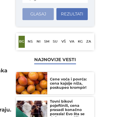
GLASAJ
REZULTATI
BG
NS
NI
SM
SU
VŠ
VA
KG
ZA
NAJNOVIJE VESTI
nka
Cene voća i povrća:
cena kajsije niža,
poskupeo krompir!
Tovni bikovi
pojeftinili, cena
aju.
prasadi konačno
porasla! Evo šta se