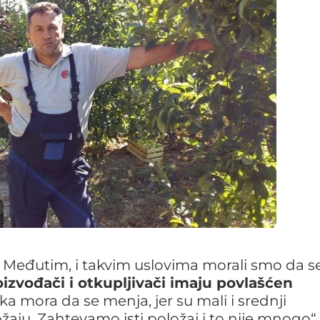
ih. Međutim, i takvim uslovima morali smo da s
oizvođači i otkupljivači imaju povlašćen
tika mora da se menja, jer su mali i srednji
ju. Zahtevamo isti položaj i to nije mnogo“,