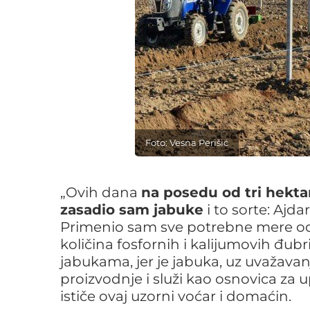
Foto: Vesna Perišić
„Ovih dana
na posedu od tri hekta
zasadio sam jabuke
i to sorte: Ajda
Primenio sam sve potrebne mere od 
količina fosfornih i kalijumovih đu
jabukama, jer je jabuka, uz uvažava
proizvodnje i služi kao osnovica za u
ističe ovaj uzorni voćar i domaćin.