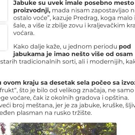
Jabuke su uvek imale posebno mesto
proizvodnji,
mada nisam zapostavljao n
ostalo voće”, kazuje Predrag, koga malo 
šale, a više iz zbilje zovu i kraljevačkim k
voćara.
Kako dalje kaže, u jednom periodu
pod
jabukama je imao nešto više od osam
starih tradicionalnih sorti, ali i modernijih, ka
 u ovom kraju sa desetak sela počeo sa izv
rukt“, što je bilo od velikog značaja, ne samo
ge voćare, čak iz okolnih gradova i opština.
ći broj meštana, jer je za jabuke, kruške, šlji
beđen plasman na rusko tržište.