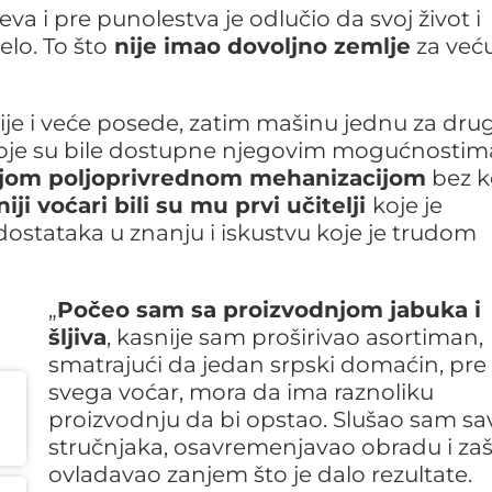
eva i pre punolestva je odlučio da svoj život i
elo. To što
nije imao dovoljno zemlje
za već
je i veće posede, zatim mašinu jednu za dr
 koje su bile dostupne njegovim mogućnostim
ijom poljoprivrednom mehanizacijom
bez k
iji voćari bili su mu prvi učitelji
koje je
dostataka u znanju i iskustvu koje je trudom
„
Počeo sam sa proizvodnjom jabuka i
šljiva
, kasnije sam proširivao asortiman,
smatrajući da jedan srpski domaćin, pre
svega voćar, mora da ima raznoliku
proizvodnju da bi opstao. Slušao sam sa
stručnjaka, osavremenjavao obradu i zašt
ovladavao zanjem što je dalo rezultate.