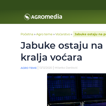
Početna
»
Agro teme
»
Voćarstvo
»
Jabuke ostaju na p
Jabuke ostaju na 
kralja voćara
13/12/2020
Milanko Danilović
AGRO TEME