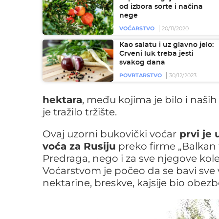
od izbora sorte i načina
nege
VOĆARSTVO
20/11/2020
Kao salatu i uz glavno jelo:
Crveni luk treba jesti
svakog dana
POVRTARSTVO
30/12/2023
hektara
, među kojima je bilo i naših 
je tražilo tržište.
Ovaj uzorni bukovički voćar
prvi je
voća za Rusiju
preko firme „Balkan f
Predraga, nego i za sve njegove kole
Voćarstvom je počeo da se bavi sve ve
nektarine, breskve, kajsije bio obez