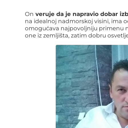
On
veruje da je napravio dobar izb
na idealnoj nadmorskoj visini, ima o
omogućava najpovoljniju primenu ma
one iz zemljišta, zatim dobru osvetl