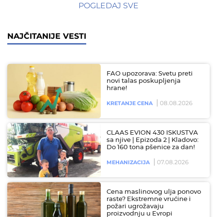
POGLEDAJ SVE
NAJČITANIJE VESTI
FAO upozorava: Svetu preti
novi talas poskupljenja
hrane!
08.08.2026
KRETANJE CENA
CLAAS EVION 430 ISKUSTVA
sa njive | Epizoda 2 | Kladovo:
Do 160 tona pšenice za dan!
07.08.2026
MEHANIZACIJA
Cena maslinovog ulja ponovo
raste? Ekstremne vrućine i
požari ugrožavaju
proizvodnju u Evropi