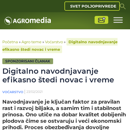
SVET POLJOPRIVREDE
Početna
»
Agro teme
»
Voćarstvo
»
Digitalno navodnjavanje
efikasno štedi novac i vreme
SPONZORISANI ČLANAK
Digitalno navodnjavanje
efikasno štedi novac i vreme
23/02/2021
VOĆARSTVO
Navodnjavanje je ključan faktor za pravilan
rast i razvoj biljaka, a samim tim i stabilnost
prinosa. Ono utiče na dobar kvalitet dobijenih
plodova čime se ostvaruju i veći ekonomski
prihodi. Proces obezbeđivanja dovoljne