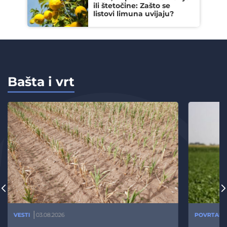
ili štetočine: Zašto se
listovi limuna uvijaju?
Bašta i vrt
VESTI
03.08.2026
POVRTARS