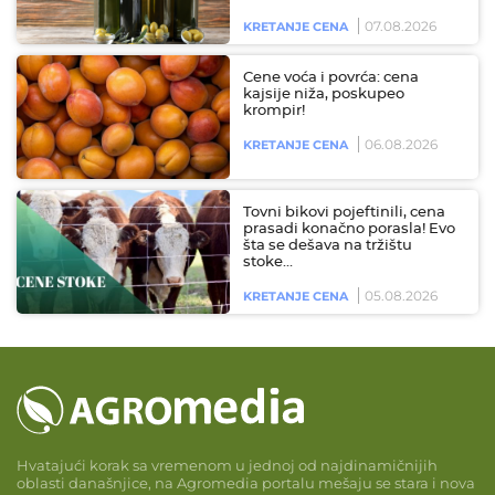
07.08.2026
KRETANJE CENA
Cene voća i povrća: cena
kajsije niža, poskupeo
krompir!
06.08.2026
KRETANJE CENA
Tovni bikovi pojeftinili, cena
prasadi konačno porasla! Evo
šta se dešava na tržištu
stoke…
05.08.2026
KRETANJE CENA
Hvatajući korak sa vremenom u jednoj od najdinamičnijih
oblasti današnjice, na Agromedia portalu mešaju se stara i nova