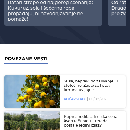
Ratari strepe od najgoreg scenarija:
Od rata
Kukuruz, soja i šećerna repa
Dragomi
propadaju, ni navodnjavanje ne
proizvo
pomaže!
POVEZANE VESTI
Suša, nepravilno zalivanje ili
štetočine: Zašto se listovi
limuna uvijaju?
06/08/2026
VOĆARSTVO
Kupina rodila, ali niska cena
kvari računicu: Prerada
postaje jedini izlaz?