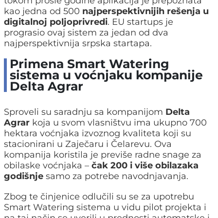
tokom prošle godine aplikacija je prepoznata
kao jedna od 500
najperspektivnijih rešenja u
digitalnoj poljoprivredi
. EU startups je
prograsio ovaj sistem za jedan od dva
najperspektivnija srpska startapa.
Primena Smart Watering
sistema u voćnjaku kompanije
Delta Agrar
Sproveli su saradnju sa kompanijom
Delta
Agrar
koja u svom vlasništvu ima ukupno 700
hektara voćnjaka izvoznog kvaliteta koji su
stacionirani u Zaječaru i Čelarevu. Ova
kompanija koristila je previše radne snage za
obilaske voćnjaka –
čak 200 i više obilazaka
godišnje
samo za potrebe navodnjavanja.
Zbog te činjenice odlučili su se za upotrebu
Smart Watering sistema u vidu pilot projekta i