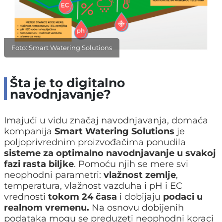
Foto: Smart Watering Solutions
Šta je to digitalno
navodnjavanje?
Imajući u vidu značaj navodnjavanja, domaća
kompanija
Smart Watering Solutions
je
poljoprivrednim proizvođačima ponudila
sisteme za optimalno navodnjavanje u svakoj
fazi rasta biljke
. Pomoću njih se mere svi
neophodni parametri:
vlažnost zemlje
,
temperatura, vlažnost vazduha i pH i EC
vrednosti
tokom 24 časa
i dobijaju
podaci u
realnom vremenu.
Na osnovu dobijenih
podataka mogu se preduzeti neophodni koraci