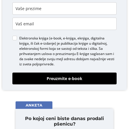
Elektronska knjiga (e-book, e-knjiga, eknjiga, digitalna
knjiga, ili čak e-izdanje) je publikacija knjige u digitalnoj,
elektronskoj formi koja se sastoji od teksta i slika. Sa
prihvatanjem uslova o
preuzimanju E-knjige
saglasan sam i
da svake nedelje svoju mejl adresu dobijam najvažnije vesti
iz sveta poljoprivrede.
Preuzmite e-book
ANKETA
Po kojoj ceni biste danas prodali
pšenicu?