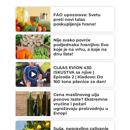
FAO upozorava: Svetu
preti novi talas
poskupljenja hrane!
Nije svako povrće
podjednako hranljivo: Evo
koje je na vrhu, a koje na
dnu liste!
CLAAS EVION 430
ISKUSTVA sa njive |
Epizoda 2 | Kladovo: Do
160 tona pšenice za dan!
Cena maslinovog ulja
ponovo raste? Ekstremne
vrućine i požari
ugrožavaju proizvodnju u
Evropi
Suša, nepravilno zalivanje