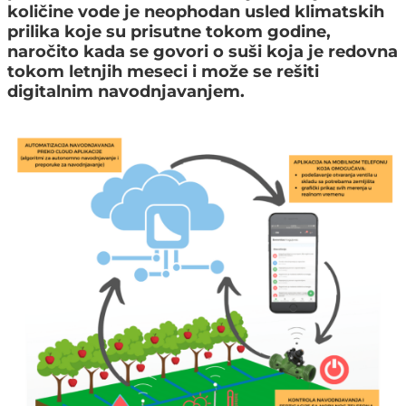
količine vode je neophodan usled klimatskih
prilika koje su prisutne tokom godine,
naročito kada se govori o suši koja je redovna
tokom letnjih meseci i može se rešiti
digitalnim navodnjavanjem.