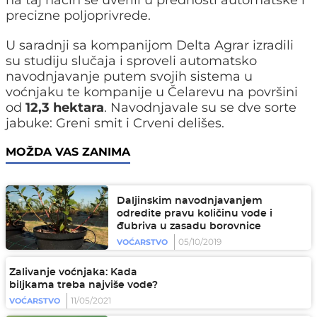
na taj način se uverili u prednosti automatske i
precizne poljoprivrede.
U saradnji sa kompanijom Delta Agrar izradili
su studiju slučaja i sproveli automatsko
navodnjavanje putem svojih sistema u
voćnjaku te kompanije u Čelarevu na površini
od
12,3 hektara
. Navodnjavale su se dve sorte
jabuke: Greni smit i Crveni delišes.
MOŽDA VAS ZANIMA
Daljinskim navodnjavanjem
odredite pravu količinu vode i
đubriva u zasadu borovnice
05/10/2019
VOĆARSTVO
Zalivanje voćnjaka: Kada
biljkama treba najviše vode?
11/05/2021
VOĆARSTVO