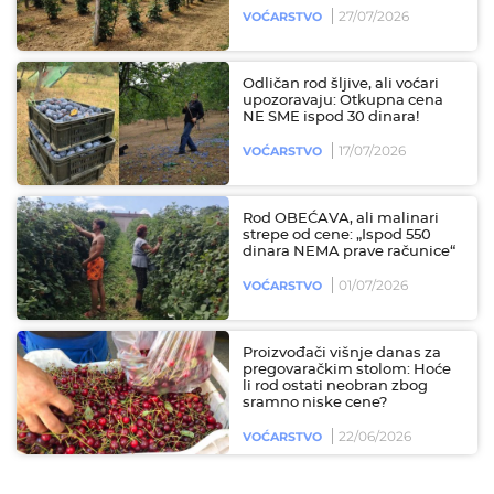
27/07/2026
VOĆARSTVO
Odličan rod šljive, ali voćari
upozoravaju: Otkupna cena
NE SME ispod 30 dinara!
17/07/2026
VOĆARSTVO
Rod OBEĆAVA, ali malinari
strepe od cene: „Ispod 550
dinara NEMA prave računice“
01/07/2026
VOĆARSTVO
Proizvođači višnje danas za
pregovaračkim stolom: Hoće
li rod ostati neobran zbog
sramno niske cene?
22/06/2026
VOĆARSTVO