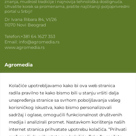
znanja, mudrost tradicije i najnovija tehnološka dostignuća.
Uhvatite korak sa promenama, pratite najčitaniji poljoprivredni
portal u Srbiji!
Dr Ivana Ribara 84, VI/26
11070 Novi Beograd
Telefon:
+381 64 1627 353
Email:
info@agromedia.rs
www.agromedia.rs
Agromedia
O nama
Svet poljoprivrede
Kolačiće upotrebljavamo kako bi ova web stranica
radila pravilno te kako bismo bili u stanju vršiti dalja
Marketing usluge
unapređenja stranice sa svrhom poboljšavanja vašeg
Tražimo saradnike
korisničkog iskustva, kako bismo personalizovali
sadržaj i oglase, omogućili funkcionalnost društvenih
Kontakt
medija i analizirali promet. Nastavkom korištenja naših
internet stranica prihvatate upotrebu kolačića. “Prihvati
Kontakt