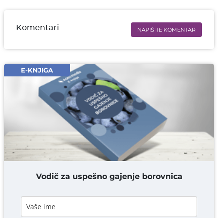
Komentari
NAPIŠITE KOMENTAR
Ime i prezime* obavezno
Email* obavezno
E-KNJIGA
Komentar* obavezno
DODAJ KOMENTAR
Vodič za uspešno gajenje borovnica