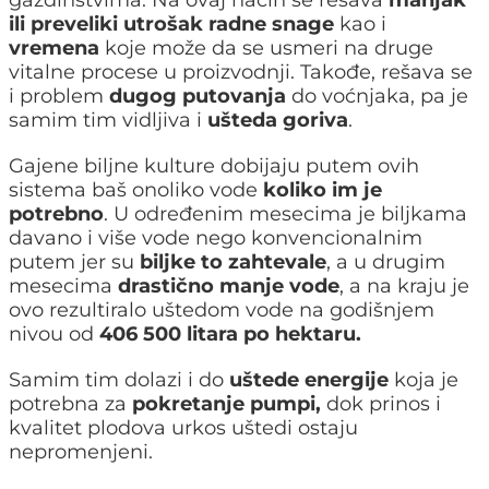
ili preveliki utrošak radne snage
kao i
vremena
koje može da se usmeri na druge
vitalne procese u proizvodnji. Takođe, rešava se
i problem
dugog putovanja
do voćnjaka, pa je
samim tim vidljiva i
ušteda goriva
.
Gajene biljne kulture dobijaju putem ovih
sistema baš onoliko vode
koliko im je
potrebno
. U određenim mesecima je biljkama
davano i više vode nego konvencionalnim
putem jer su
biljke to zahtevale
, a u drugim
mesecima
drastično manje vode
, a na kraju je
ovo rezultiralo uštedom vode na godišnjem
nivou od
406 500 litara po hektaru.
Samim tim dolazi i do
uštede energije
koja je
potrebna za
pokretanje pumpi,
dok prinos i
kvalitet plodova urkos uštedi ostaju
nepromenjeni.