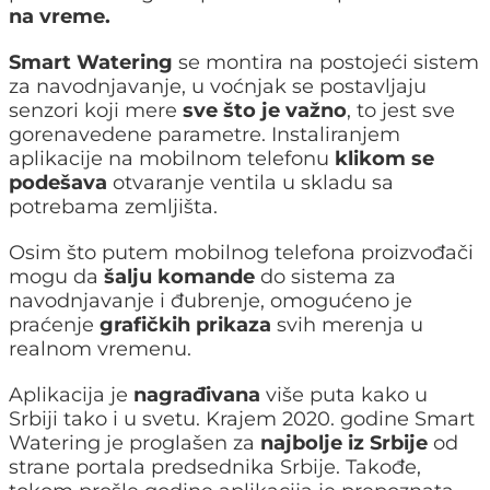
na vreme.
Smart Watering
se montira na postojeći sistem
za navodnjavanje, u voćnjak se postavljaju
senzori koji mere
sve što je važno
, to jest sve
gorenavedene parametre. Instaliranjem
aplikacije na mobilnom telefonu
klikom se
podešava
otvaranje ventila u skladu sa
potrebama zemljišta.
Osim što putem mobilnog telefona proizvođači
mogu da
šalju komande
do sistema za
navodnjavanje i đubrenje, omogućeno je
praćenje
grafičkih prikaza
svih merenja u
realnom vremenu.
Aplikacija je
nagrađivana
više puta kako u
Srbiji tako i u svetu. Krajem 2020. godine Smart
Watering je proglašen za
najbolje iz Srbije
od
strane portala predsednika Srbije. Takođe,