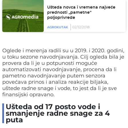
Ušteda novca i vremena najveće
prednosti „pametne“
poljoprivrede
02/12/2018
AGROKUTAK
Oglede i merenja radili su u 2019. i 2020. godini,
u toku sezone navodnjavanja. Cilj ogleda bila je
provera da li je u potpunosti moguće
automatizovati navodnjavanje, procena da li
pametno navodnjavanje putem senzora
povećava prinos i analiza reakcije biljaka,
uštede radne snage i vode, to jest da li je sve
finansijski opravano.
Ušteda od 17 posto vode i
smanjenje radne snage za 4
puta