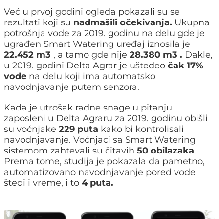
Već u prvoj godini ogleda pokazali su se
rezultati koji su
nadmašili očekivanja.
Ukupna
potrošnja vode za 2019. godinu na delu gde je
ugrađen Smart Watering uređaj iznosila je
22.452 m3
, a tamo gde nije
28.380 m3 .
Dakle,
u 2019. godini Delta Agrar je uštedeo
čak 17%
vode
na delu koji ima automatsko
navodnjavanje putem senzora.
Kada je utrošak radne snage u pitanju
zaposleni u Delta Agraru za 2019. godinu obišli
su voćnjake
229 puta
kako bi kontrolisali
navodnjavanje. Voćnjaci sa Smart Watering
sistemom zahtevali su čitavih
50 obilazaka
.
Prema tome, studija je pokazala da pametno,
automatizovano navodnjavanje pored vode
štedi i vreme, i to
4 puta.