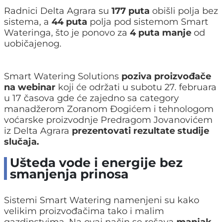
Radnici Delta Agrara su
177 puta
obišli polja bez
sistema, a
44 puta
polja pod sistemom Smart
Wateringa, što je ponovo za
4 puta manje
od
uobičajenog.
Smart Watering Solutions
poziva proizvođače
na webinar
koji će održati u subotu 27. februara
u 17 časova gde će zajedno sa category
manadžerom Zoranom Đogićem i tehnologom
voćarske proizvodnje Predragom Jovanovićem
iz Delta Agrara
prezentovati rezultate studije
slučaja.
Ušteda vode i energije bez
smanjenja prinosa
Sistemi Smart Watering namenjeni su kako
velikim proizvođačima tako i malim
gazdinstvima. Na ovaj način se rešava
manjak