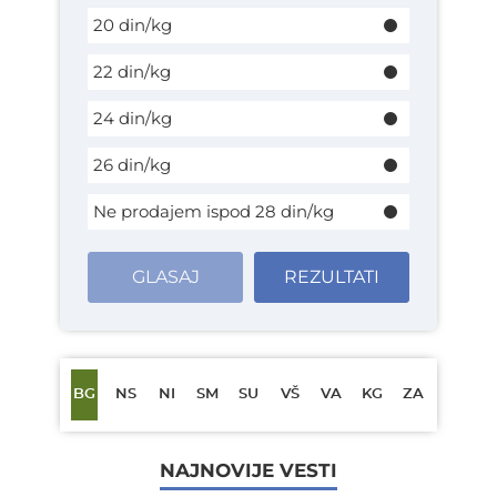
20 din/kg
22 din/kg
24 din/kg
26 din/kg
Ne prodajem ispod 28 din/kg
GLASAJ
REZULTATI
BG
NS
NI
SM
SU
VŠ
VA
KG
ZA
NAJNOVIJE VESTI