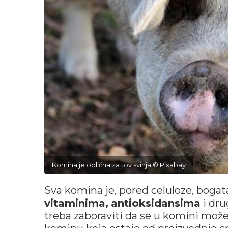
Komina je odlična za tov svinja © Pixabay
Sva komina je, pored celuloze, bogat
vitaminima,
antioksidansima
i dru
treba zaboraviti da se u komini može