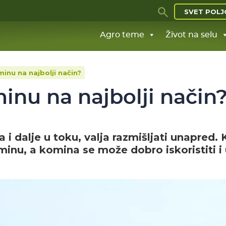
SVET POLJ
Agro teme
Život na selu
minu na najbolji način?
minu na najbolji način
 i dalje u toku, valja razmišljati unapred. 
ominu, a komina se može dobro iskoristiti i