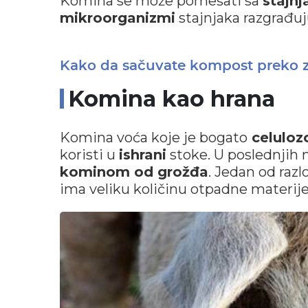
Komina se može pomešati sa
stajn
mikroorganizmi
stajnjaka razgrađuj
Kako da sačuvate kompost preko 
Komina kao hrana
Komina voća koje je bogato
celulo
koristi u
ishrani
stoke. U poslednjih 
kominom od grožđa
. Jedan od razl
ima veliku količinu otpadne materije