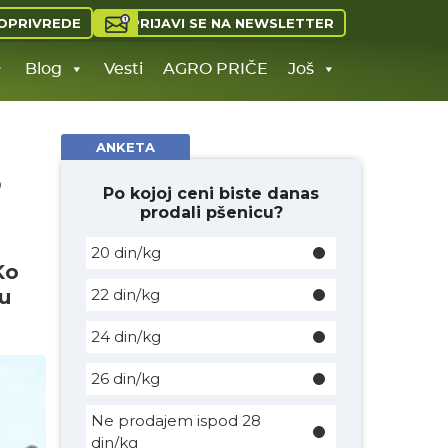
PRIJAVI SE NA NEWSLETTER
OPRIVREDE
Blog
Vesti
AGRO PRIČE
Još
ANKETA
?
Po kojoj ceni biste danas
prodali pšenicu?
20 din/kg
Ko
 u
22 din/kg
24 din/kg
26 din/kg
Ne prodajem ispod 28
din/kg