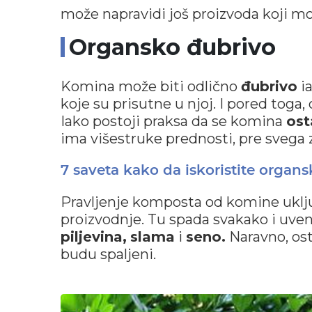
može napravidi još proizvoda koji m
Organsko đubrivo
Komina može biti odlično
đubrivo
ia
koje su prisutne u njoj. I pored toga, 
Iako postoji praksa da se komina
ost
ima višestruke prednosti, pre svega
7 saveta kako da iskoristite organ
Pravljenje komposta od komine uklj
proizvodnje. Tu spada svakako i uve
piljevina,
slama
i
seno.
Naravno, ost
budu spaljeni.