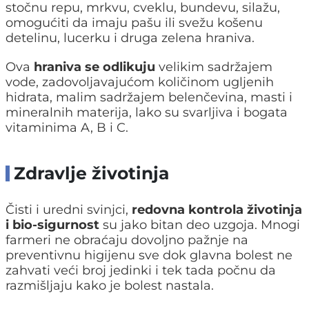
stočnu repu, mrkvu, cveklu, bundevu, silažu,
omogućiti da imaju pašu ili svežu košenu
detelinu, lucerku i druga zelena hraniva.
Ova
hraniva se odlikuju
velikim sadržajem
vode, zadovoljavajućom količinom ugljenih
hidrata, malim sadržajem belenčevina, masti i
mineralnih materija, lako su svarljiva i bogata
vitaminima A, B i C.
Zdravlje životinja
Čisti i uredni svinjci,
redovna kontrola životinja
i bio-sigurnost
su jako bitan deo uzgoja. Mnogi
farmeri ne obraćaju dovoljno pažnje na
preventivnu higijenu sve dok glavna bolest ne
zahvati veći broj jedinki i tek tada počnu da
razmišljaju kako je bolest nastala.