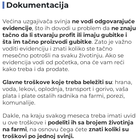
Dokumentacija
Većina uzgajivača svinja
ne vodi odgovarajuće
evidencije
, što ih dovodi u problem da
ne znaju
tačno da li stvaraju profit ili imaju gubitke i
šta im tačno proizvodi gubitke
. Zato je važno
voditi evidenciju i znati koliko ste tačno
mesečno potrošli na svaku životinju. Ako se
evidencija vodi od početka, ona će vam reći
kako treba i da prodate.
Glavne troškove koje treba beležiti su
: hrana,
voda, lekovi, oplodnja, transport i gorivo, vaša
plata i plate ostalih radnika na farmi, porezi,
komunalije.
Dakle, na kraju svakog meseca treba imati uvid
u ove troškove i
podeliti ih sa brojem životinja
na farmi
, na osnovu čega ćete
znati koliki su
troškovi po jednoj svinji.