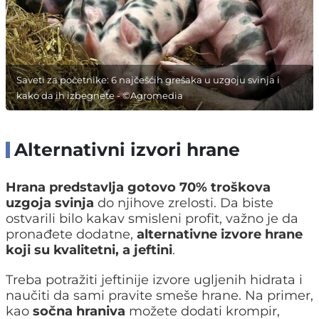
Saveti za početnike: 6 najčešćih grešaka u uzgoju svinja i
kako da ih izbegnete - ©Agromedia
Alternativni izvori hrane
Hrana predstavlja gotovo 70% troškova
uzgoja svinja
do njihove zrelosti. Da biste
ostvarili bilo kakav smisleni profit, važno je da
pronađete dodatne,
alternativne izvore hrane
koji su kvalitetni, a jeftini
.
Treba potražiti jeftinije izvore ugljenih hidrata i
naučiti da sami pravite smeše hrane. Na primer,
kao
sočna hraniva
možete dodati krompir,