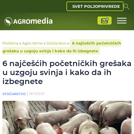
SVET POLJOPRIVREDE
Početna
»
Agro teme
»
Stočarstvo
»
6 najčešćih početničkih
grešaka u uzgoju svinja i kako da ih izbegnete
6 najčešćih početničkih grešaka
u uzgoju svinja i kako da ih
izbegnete
16/12/2021
STOČARSTVO