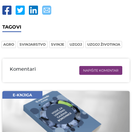
TAGOVI
AGRO
SVINJARSTVO
SVINJE
UZGOJ
UZGOJ ŽIVOTINJA
Komentari
NAPIŠITE KOMENTAR
Ime i prezime* obavezno
Email* obavezno
E-KNJIGA
Komentar* obavezno