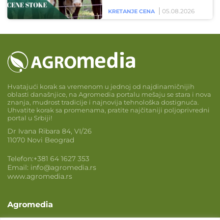
05.08.2026
KRETANJE CENA
Hvatajući korak sa vremenom u jednoj od najdinamičnijih
oblasti današnjice, na Agromedia portalu mešaju se stara i nova
znanja, mudrost tradicije i najnovija tehnološka dostignuća.
Uhvatite korak sa promenama, pratite najčitaniji poljoprivredni
portal u Srbiji!
Dr Ivana Ribara 84, VI/26
11070 Novi Beograd
Telefon:
+381 64 1627 353
Email:
info@agromedia.rs
www.agromedia.rs
Agromedia