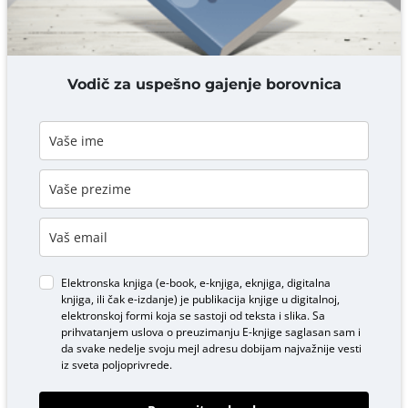
DODAJ KOMENTAR
Vodič za uspešno gajenje borovnica
Elektronska knjiga (e-book, e-knjiga, eknjiga, digitalna
knjiga, ili čak e-izdanje) je publikacija knjige u digitalnoj,
elektronskoj formi koja se sastoji od teksta i slika. Sa
prihvatanjem uslova o
preuzimanju E-knjige
saglasan sam i
da svake nedelje svoju mejl adresu dobijam najvažnije vesti
iz sveta poljoprivrede.