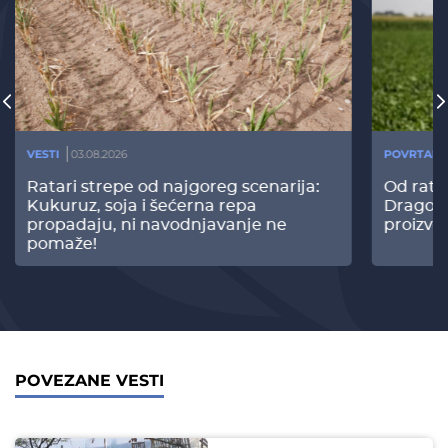
VESTI
03.08.2026
POVRTARS
Ratari strepe od najgoreg scenarija:
Od rata
Kukuruz, soja i šećerna repa
Dragomi
propadaju, ni navodnjavanje ne
proizvo
pomaže!
POVEZANE VESTI