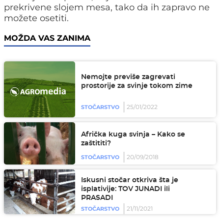
prekrivene slojem mesa, tako da ih zapravo ne
možete osetiti.
MOŽDA VAS ZANIMA
Nemojte previše zagrevati
prostorije za svinje tokom zime
25/01/2022
STOČARSTVO
Afrička kuga svinja – Kako se
zaštititi?
20/09/2018
STOČARSTVO
Iskusni stočar otkriva šta je
isplativije: TOV JUNADI ili
PRASADI
21/11/2021
STOČARSTVO