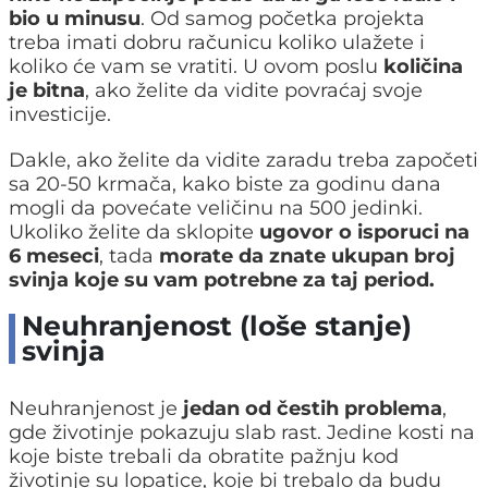
bio u minusu
. Od samog početka projekta
treba imati dobru računicu koliko ulažete i
koliko će vam se vratiti. U ovom poslu
količina
je bitna
, ako želite da vidite povraćaj svoje
investicije.
Dakle, ako želite da vidite zaradu treba započeti
sa 20-50 krmača, kako biste za godinu dana
mogli da povećate veličinu na 500 jedinki.
Ukoliko želite da sklopite
ugovor o isporuci na
6 meseci
, tada
morate da znate ukupan broj
svinja koje su vam potrebne za taj period.
Neuhranjenost (loše stanje)
svinja
Neuhranjenost je
jedan od čestih problema
,
gde životinje pokazuju slab rast. Jedine kosti na
koje biste trebali da obratite pažnju kod
životinje su lopatice, koje bi trebalo da budu