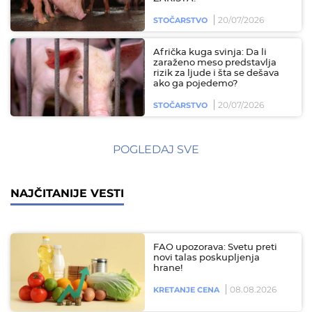
20/07/2026
STOČARSTVO
Afrička kuga svinja: Da li
zaraženo meso predstavlja
rizik za ljude i šta se dešava
ako ga pojedemo?
20/07/2026
STOČARSTVO
POGLEDAJ SVE
NAJČITANIJE VESTI
FAO upozorava: Svetu preti
novi talas poskupljenja
hrane!
08.08.2026
KRETANJE CENA