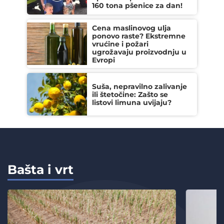
160 tona pšenice za dan!
Cena maslinovog ulja
ponovo raste? Ekstremne
vrućine i požari
ugrožavaju proizvodnju u
Evropi
Suša, nepravilno zalivanje
ili štetočine: Zašto se
listovi limuna uvijaju?
Bašta i vrt