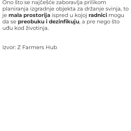
Ono što se najčešće zaboravlja prilikom
planiranja izgradnje objekta za držanje svinja, to
je
mala prostorija
ispred u kojoj
radnici
mogu
da se
preobuku i dezinfikuju
, a pre nego što
uđu kod životinja.
Izvor: Z Farmers Hub