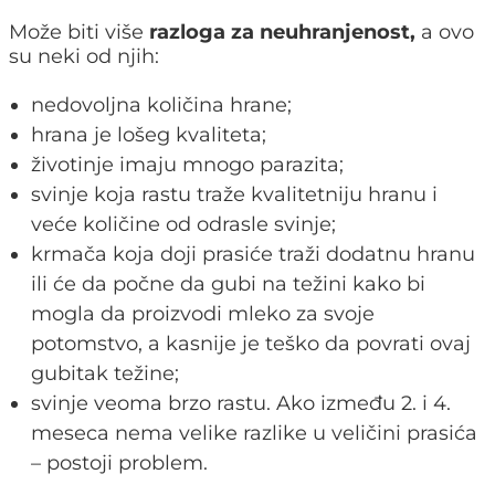
Može biti više
razloga za neuhranjenost,
a ovo
su neki od njih:
nedovoljna količina hrane;
hrana je lošeg kvaliteta;
životinje imaju mnogo parazita;
svinje koja rastu traže kvalitetniju hranu i
veće količine od odrasle svinje;
krmača koja doji prasiće traži dodatnu hranu
ili će da počne da gubi na težini kako bi
mogla da proizvodi mleko za svoje
potomstvo, a kasnije je teško da povrati ovaj
gubitak težine;
svinje veoma brzo rastu. Ako između 2. i 4.
meseca nema velike razlike u veličini prasića
– postoji problem.