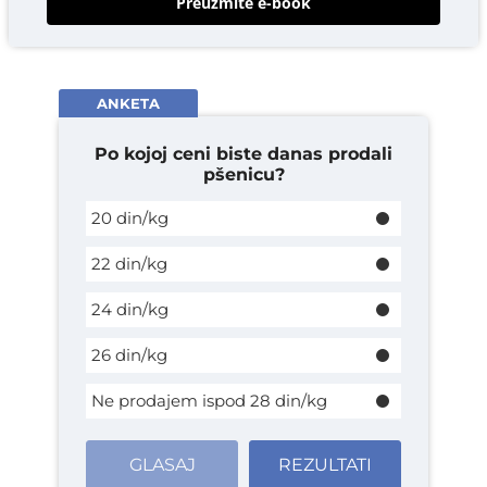
Preuzmite e-book
ANKETA
Po kojoj ceni biste danas prodali
pšenicu?
20 din/kg
22 din/kg
24 din/kg
26 din/kg
Ne prodajem ispod 28 din/kg
GLASAJ
REZULTATI