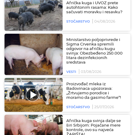
Afrička kuga i UVOZ prete
autohtonim rasama: Kako
sačuvati moravku i resavku?
04/08/2026
STOČARSTVO
Ministarstvo poljoprivrede i
Sigma Crvenka spremili
odgovor na afričku kugu
svinja: Obezbeđeno 250.000
litara dezinfekcionih
sredstava
03/08/2026
VESTI
Proizvođač mleka iz
Badovinaca upozorava:
„Žrtvujemo porodice i
moramo da gasimo farme“!
25/07/2026
STOČARSTVO
Afrička kuga svinja dalje se
širi Srbijom: Pojačane mere
kontrole, ovo su najveća
ŽARIŠTA!