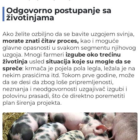
Odgovorno postupanje sa
životinjama
Ako želite ozbiljno da se bavite uzgojem svinja,
morate znati čitav proces,
kao i moguće
glavne opasnosti u svakom segmentu njihovog
uzgoja. Mnogi farmeri
izgube oko trećinu
životinja
usled
situacija koje su mogle da se
spreče
: krmača je pojela pola legla, ležala je na
nekim prasićima itd. Tokom prve godine, može
da se desi da zbog loše pripremljenosti,
neznanja i neodgovornosti uzgajivač izgubi i
polovinu prasadi, što će direktno poremetiti
plan širenja projekta.