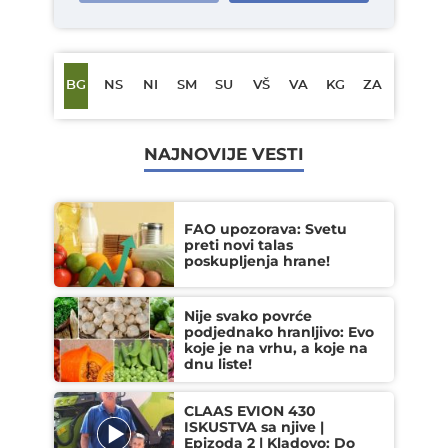
BG
NS
NI
SM
SU
VŠ
VA
KG
ZA
NAJNOVIJE VESTI
FAO upozorava: Svetu
preti novi talas
poskupljenja hrane!
Nije svako povrće
podjednako hranljivo: Evo
koje je na vrhu, a koje na
dnu liste!
CLAAS EVION 430
ISKUSTVA sa njive |
Epizoda 2 | Kladovo: Do