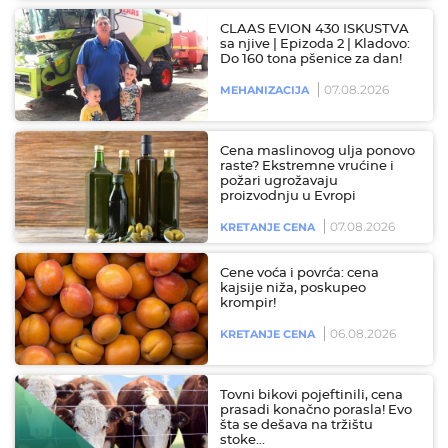
CLAAS EVION 430 ISKUSTVA
sa njive | Epizoda 2 | Kladovo:
Do 160 tona pšenice za dan!
07.08.2026
MEHANIZACIJA
Cena maslinovog ulja ponovo
raste? Ekstremne vrućine i
požari ugrožavaju
proizvodnju u Evropi
07.08.2026
KRETANJE CENA
Cene voća i povrća: cena
kajsije niža, poskupeo
krompir!
06.08.2026
KRETANJE CENA
Tovni bikovi pojeftinili, cena
prasadi konačno porasla! Evo
šta se dešava na tržištu
stoke…