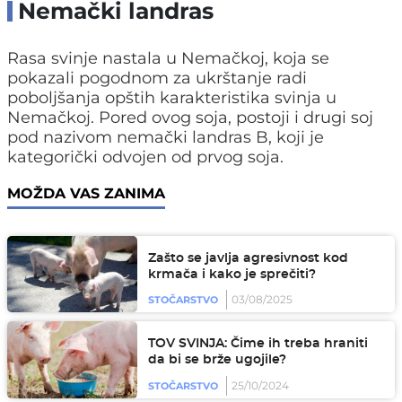
Nemački landras
Rasa svinje nastala u Nemačkoj, koja se
pokazali pogodnom za ukrštanje radi
poboljšanja opštih karakteristika svinja u
Nemačkoj. Pored ovog soja, postoji i drugi soj
pod nazivom nemački landras B, koji je
kategorički odvojen od prvog soja.
MOŽDA VAS ZANIMA
Zašto se javlja agresivnost kod
krmača i kako je sprečiti?
03/08/2025
STOČARSTVO
TOV SVINJA: Čime ih treba hraniti
da bi se brže ugojile?
25/10/2024
STOČARSTVO