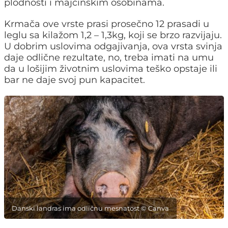
plodnosti i majčinskim osobinama.
Krmača ove vrste prasi prosečno 12 prasadi u
leglu sa kilažom 1,2 – 1,3kg, koji se brzo razvijaju.
U dobrim uslovima odgajivanja, ova vrsta svinja
daje odlične rezultate, no, treba imati na umu
da u lošijim životnim uslovima teško opstaje ili
bar ne daje svoj pun kapacitet.
Danski landras ima odličnu mesnatost © Canva