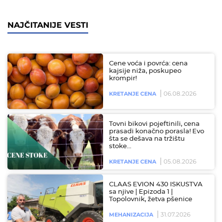
NAJČITANIJE VESTI
Cene voća i povrća: cena
kajsije niža, poskupeo
krompir!
06.08.2026
KRETANJE CENA
Tovni bikovi pojeftinili, cena
prasadi konačno porasla! Evo
šta se dešava na tržištu
stoke…
05.08.2026
KRETANJE CENA
CLAAS EVION 430 ISKUSTVA
sa njive | Epizoda 1 |
Topolovnik, žetva pšenice
31.07.2026
MEHANIZACIJA