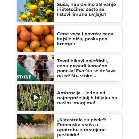
Suša, nepravilno zalivanje
ili štetočine: Zašto se
listovi limuna uvijaju?
Cene voća i povrća: cena
kajsije niža, poskupeo
krompir!
Tovni bikovi pojeftinili,
cena prasadi konačno
porasla! Evo šta se dešava
na tržištu stoke...
Ambrozija – jedna od
najnepoželjnijih biljaka na
našim imanjima!
„Katastrofa za pčele":
Francuska vraća u
upotrebu zabranjene
pesticide!