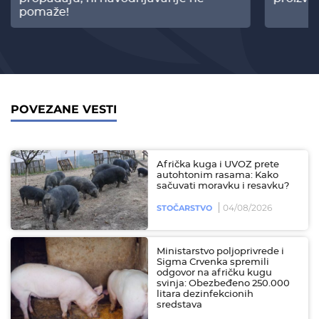
pomaže!
POVEZANE VESTI
Afrička kuga i UVOZ prete
autohtonim rasama: Kako
sačuvati moravku i resavku?
04/08/2026
STOČARSTVO
Ministarstvo poljoprivrede i
Sigma Crvenka spremili
odgovor na afričku kugu
svinja: Obezbeđeno 250.000
litara dezinfekcionih
sredstava