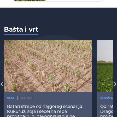
Bašta i vrt
VESTI
03.08.2026
POVRTARS
Ratari strepe od najgoreg scenarija:
Od rata
Kukuruz, soja i šećerna repa
Dragomi
propadaju, ni navodnjavanje ne
proizvo