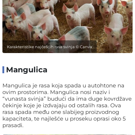
Karakteristike najčešćih rasa svinja © Canva
Mangulica
Mangulica je rasa koja spada u autohtone na
ovim prostorima. Mangulica nosi naziv i
“vunasta svinja” budući da ima duge kovrdžave
čekinje koje je izdvajaju od ostalih rasa. Ova
rasa spada među one slabijeg proizvodnog
kapaciteta, te najlešće u proseku oprasi oko 5
prasadi.