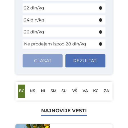
22 din/kg
24 din/kg
26 din/kg
Ne prodajem ispod 28 din/kg
GLASAJ
REZULTATI
BG
NS
NI
SM
SU
VŠ
VA
KG
ZA
NAJNOVIJE VESTI