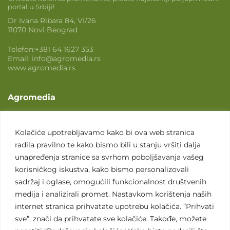
portal u Srbiji!
Dr Ivana Ribara 84, VI/26
11070 Novi Beograd
Telefon:
+381 64 1627 353
Email:
info@agromedia.rs
www.agromedia.rs
Agromedia
O nama
Svet poljoprivrede
Kolačiće upotrebljavamo kako bi ova web stranica
radila pravilno te kako bismo bili u stanju vršiti dalja
Marketing usluge
unapređenja stranice sa svrhom poboljšavanja vašeg
Tražimo saradnike
korisničkog iskustva, kako bismo personalizovali
sadržaj i oglase, omogućili funkcionalnost društvenih
Kontakt
medija i analizirali promet. Nastavkom korištenja naših
internet stranica prihvatate upotrebu kolačića. “Prihvati
Kontakt
sve”, znači da prihvatate sve kolačiće. Takođe, možete