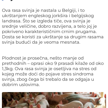
Ova rasa svinja je nastala u Belgiji, i to
ukrštanjem engleskog jorkšira i belgijskog
landrasa. Što se izgleda tiče, ova svinja je
srednje veličine, dobro razvijena, a telo joj je
pokriveno karakterističnim crnim prugama.
Dosta se koristi za ukrštanje sa drugim rasama
svinja budući da je veoma mesnata.
Plodnost je prosečna, nešto manje od
prethodnih – oprasi oko 9 prasadi kilaže od oko
1,3kg. Ova rasa svinja je osetljiva na stres od
kojeg može doći do pojave stres sindroma
svinja, zbog čega bi trebalo da se odgaja u
dobrim uslovima.