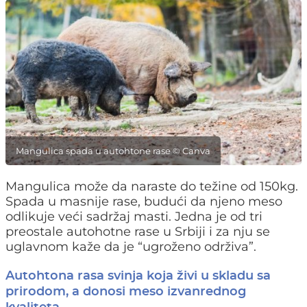
Mangulica spada u autohtone rase © Canva
Mangulica može da naraste do težine od 150kg.
Spada u masnije rase, budući da njeno meso
odlikuje veći sadržaj masti. Jedna je od tri
preostale autohotne rase u Srbiji i za nju se
uglavnom kaže da je “ugroženo održiva”.
Autohtona rasa svinja koja živi u skladu sa
prirodom, a donosi meso izvanrednog