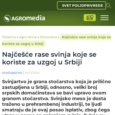
SVET POLJOPRIVREDE
Početna
»
Agro teme
»
Stočarstvo
»
Najčešće rase svinja koje se
koriste za uzgoj u Srbiji
Najčešće rase svinja koje se
koriste za uzgoj u Srbiji
26/12/2024
STOČARSTVO
Svinjartvo je grana stočarstva koja je prilično
zastupljena u Srbiji, odnosno, veliki broj
srpskih domaćinstava se bavi upravo ovom
granom stočarstva. Svinjsko meso je dosta
traženo u prehrambenoj industriji, te ljudi
smatraju da je ovaj posao isplativ, zbog čega