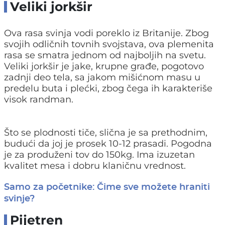
Veliki jorkšir
Ova rasa svinja vodi poreklo iz Britanije. Zbog
svojih odličnih tovnih svojstava, ova plemenita
rasa se smatra jednom od najboljih na svetu.
Veliki jorkšir je jake, krupne građe, pogotovo
zadnji deo tela, sa jakom mišićnom masu u
predelu buta i plećki, zbog čega ih karakteriše
visok randman.
Što se plodnosti tiče, slična je sa prethodnim,
budući da joj je prosek 10-12 prasadi. Pogodna
je za produženi tov do 150kg. Ima izuzetan
kvalitet mesa i dobru klaničnu vrednost.
Samo za početnike: Čime sve možete hraniti
svinje?
Pijetren