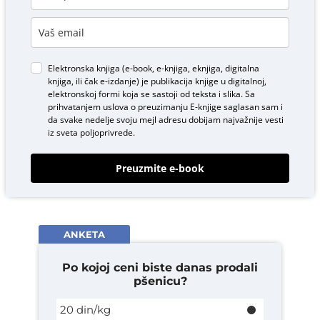
Elektronska knjiga (e-book, e-knjiga, eknjiga, digitalna
knjiga, ili čak e-izdanje) je publikacija knjige u digitalnoj,
elektronskoj formi koja se sastoji od teksta i slika. Sa
prihvatanjem uslova o
preuzimanju E-knjige
saglasan sam i
da svake nedelje svoju mejl adresu dobijam najvažnije vesti
iz sveta poljoprivrede.
Preuzmite e-book
ANKETA
Po kojoj ceni biste danas prodali
pšenicu?
20 din/kg