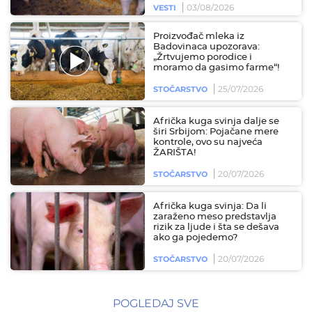
03/08/2026
VESTI
Proizvođač mleka iz
Badovinaca upozorava:
„Žrtvujemo porodice i
moramo da gasimo farme“!
25/07/2026
STOČARSTVO
Afrička kuga svinja dalje se
širi Srbijom: Pojačane mere
kontrole, ovo su najveća
ŽARIŠTA!
20/07/2026
STOČARSTVO
Afrička kuga svinja: Da li
zaraženo meso predstavlja
rizik za ljude i šta se dešava
ako ga pojedemo?
20/07/2026
STOČARSTVO
POGLEDAJ SVE