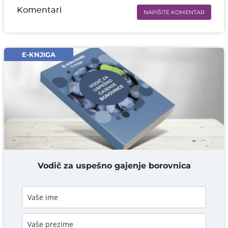
Komentari
NAPIŠITE KOMENTAR
Ime i prezime* obavezno
Email* obavezno
E-KNJIGA
Komentar* obavezno
DODAJ KOMENTAR
Vodič za uspešno gajenje borovnica