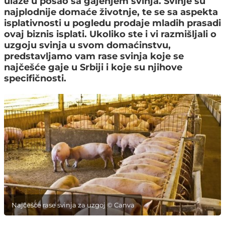
ulaze u posao sa gajenjem svinja. Svinje su
najplodnije domaće životnje, te se sa aspekta
isplativnosti u pogledu prodaje mladih prasadi
ovaj biznis isplati. Ukoliko ste i vi razmišljali o
uzgoju svinja u svom domaćinstvu,
predstavljamo vam rase svinja koje se
najčešće gaje u Srbiji i koje su njihove
specifičnosti.
Najčešće rase svinja za uzgoj © Canva