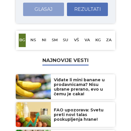
GLASAJ
REZULTATI
BG
NS
NI
SM
SU
VŠ
VA
KG
ZA
NAJNOVIJE VESTI
Viđate li mini banane u
prodavnicama? Nisu
ubrane prerano, evo u
čemu je caka!
FAO upozorava: Svetu
preti novi talas
poskupljenja hrane!