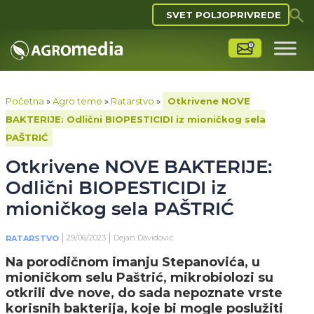
SVET POLJOPRIVREDE
Početna
»
Agro teme
»
Ratarstvo
»
Otkrivene NOVE
BAKTERIJE: Odlični BIOPESTICIDI iz mioničkog sela
PAŠTRIĆ
Otkrivene NOVE BAKTERIJE:
Odlični BIOPESTICIDI iz
mioničkog sela PAŠTRIĆ
29/06/2023
Dejan Davidović
RATARSTVO
Na porodičnom imanju Stepanovića, u
mioničkom selu Paštrić, mikrobiolozi su
otkrili dve nove, do sada nepoznate vrste
korisnih bakterija, koje bi mogle poslužiti