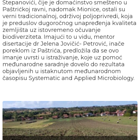
Stepanovići, čije je domaćinstvo smešteno u
Paštrićkoj ravni, nadomak Mionice, ostali su
verni tradicionalnoj, održivoj poljoprivredi, koja
je preduslov dugoročnog unapređenja kvaliteta
zemljišta uz istovremeno očuvanje
biodiverziteta. Imajući to u vidu, mentor
disertacije dr Jelena Jovičić- Petrović, inače
poreklom iz Paštrića, predložila da se ovo
imanje uvrsti u istraživanje, koje uz pomoć
međunarodne saradnje dovelo do rezultata
objavljenih u istaknutom međunarodnom
časopisu Systematic and Applied Microbiology.