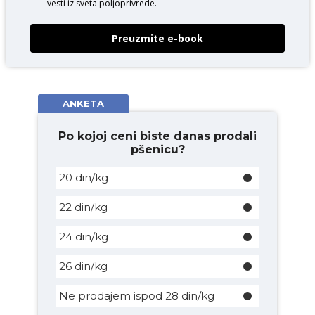
vesti iz sveta poljoprivrede.
Preuzmite e-book
ANKETA
Po kojoj ceni biste danas prodali
pšenicu?
20 din/kg
22 din/kg
24 din/kg
26 din/kg
Ne prodajem ispod 28 din/kg