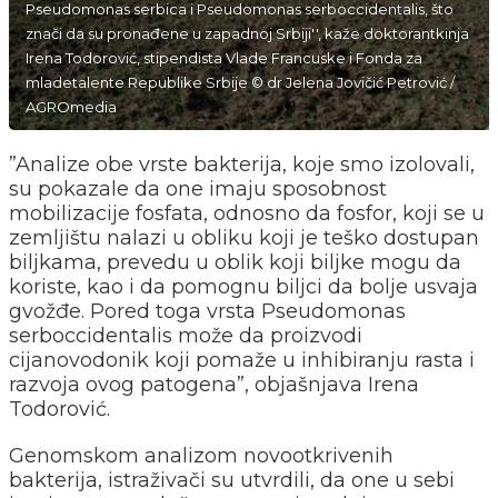
Pseudomonas serbica i Pseudomonas serboccidentalis, što
znači da su pronađene u zapadnoj Srbiji'', kaže doktorantkinja
Irena Todorović, stipendista Vlade Francuske i Fonda za
mladetalente Republike Srbije © dr Jelena Jovičić Petrović /
AGROmedia
”Analize obe vrste bakterija, koje smo izolovali,
su pokazale da one imaju sposobnost
mobilizacije fosfata, odnosno da fosfor, koji se u
zemljištu nalazi u obliku koji je teško dostupan
biljkama, prevedu u oblik koji biljke mogu da
koriste, kao i da pomognu biljci da bolje usvaja
gvožđe. Pored toga vrsta Pseudomonas
serboccidentalis može da proizvodi
cijanovodonik koji pomaže u inhibiranju rasta i
razvoja ovog patogena”, objašnjava Irena
Todorović.
Genomskom analizom novootkrivenih
bakterija, istraživači su utvrdili, da one u sebi