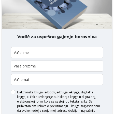
DODAJ KOMENTAR
Vodič za uspešno gajenje borovnica
Elektronska knjiga (e-book, e-knjiga, eknjiga, digitalna
knjiga, ili čak e-izdanje) je publikacija knjige u digitalnoj,
elektronskoj formi koja se sastoji od teksta i slika. Sa
prihvatanjem uslova o
preuzimanju E-knjige
saglasan sam i
da svake nedelje svoju mejl adresu dobijam najvažnije