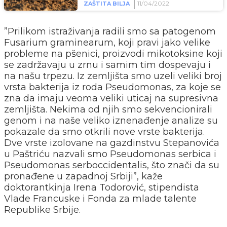
11/04/2022
ZAŠTITA BILJA
”Prilikom istraživanja radili smo sa patogenom
Fusarium graminearum, koji pravi jako velike
probleme na pšenici, proizvodi mikotoksine koji
se zadržavaju u zrnu i samim tim dospevaju i
na našu trpezu. Iz zemljišta smo uzeli veliki broj
vrsta bakterija iz roda Pseudomonas, za koje se
zna da imaju veoma veliki uticaj na supresivna
zemljišta. Nekima od njih smo sekvencionirali
genom i na naše veliko iznenađenje analize su
pokazale da smo otkrili nove vrste bakterija.
Dve vrste izolovane na gazdinstvu Stepanovića
u Paštriću nazvali smo Pseudomonas serbica i
Pseudomonas serboccidentalis, što znači da su
pronađene u zapadnoj Srbiji”, kaže
doktorantkinja Irena Todorović, stipendista
Vlade Francuske i Fonda za mlade talente
Republike Srbije.