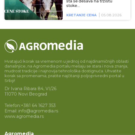
šta se dešava na tržištu
stoke…
05.08.2026
KRETANJE CENA
Hvatajući korak sa vremenom u jednoj od najdinamičnijih oblasti
današnjice, na Agromedia portalu mešaju se stara i nova znanja,
mudrost tradicije i najnovija tehnološka dostignuća. Uhvatite
korak sa promenama, pratite najčitaniji poljoprivredni portal u
Srbiji!
Dr Ivana Ribara 84, VI/26
11070 Novi Beograd
Telefon:
+381 64 1627 353
Email:
info@agromedia.rs
www.agromedia.rs
Agromedia