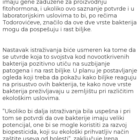
imaju gene zadužene za proizvodnju
fitohormona, i ukoliko ovo saznanje potvrde i u
laboratorijskim uslovima to bi, po rečima
Todorovićeve, značilo da ove dve vrste bakterija
mogu da pospešuju i rast biljke.
Nastavak istraživanja biće usmeren ka tome da
se utvrde koja to svojstva kod novootkrivenih
bakterija pozitivno utiču na suzbijanje
patogena i na rast biljke. U planu je postavljanje
ogleda koji treba da pokažu kako biljke reaguju
na prisustvo ovih bakterija, te kako nove vrste
bakterija preživljavaju u zemljištu pri različitim
ekološkim uslovima.
”Ukoliko bi dalja istraživanja bila uspešna i pri
tom se potvrdi da ove bakterije imaju veliki
potencijal, one bi se mogle koristiti za razvoj
biopesticida, koji su ekološki prihvatljiv način
zaštite useva od bolesti”, zaključuje Irena