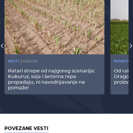
VESTI
03.08.2026
POVRTAR
Ratari strepe od najgoreg scenarija:
Od rata
Kukuruz, soja i šećerna repa
Dragomi
propadaju, ni navodnjavanje ne
proizvo
pomaže!
POVEZANE VESTI