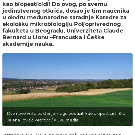
kao biopesticidi! Do ovog, po svemu
jedinstvenog otkrića, došao je tim naučnika
u okviru međunarodne saradnje Katedre za
ekološku mikrobiologiju Poljoprivrednog
fakulteta u Beogradu, Univerziteta Claude
Bernard u Lionu –Francuska i Češke
akademije nauka.
Dve nove vrste bakterija mogu poslužiti kao biopesticidi! © dr
Jelena Jovičić Petrović / AGROmedia