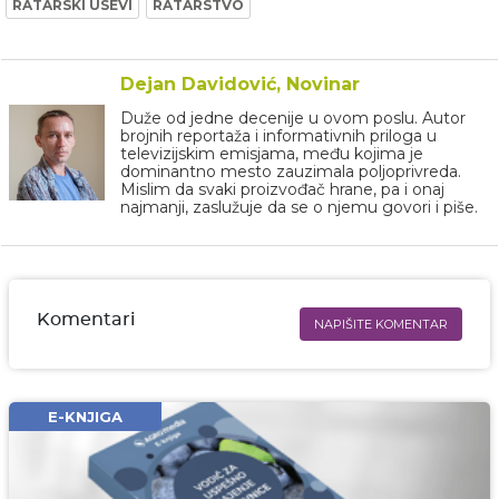
RATARSKI USEVI
RATARSTVO
Dejan Davidović, Novinar
Duže od jedne decenije u ovom poslu. Autor
brojnih reportaža i informativnih priloga u
televizijskim emisjama, među kojima je
dominantno mesto zauzimala poljoprivreda.
Mislim da svaki proizvođač hrane, pa i onaj
najmanji, zaslužuje da se o njemu govori i piše.
Komentari
NAPIŠITE KOMENTAR
Ime i prezime* obavezno
Email* obavezno
E-KNJIGA
Komentar* obavezno