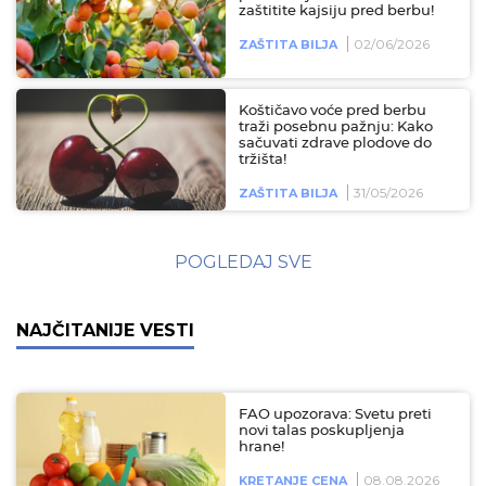
zaštitite kajsiju pred berbu!
02/06/2026
ZAŠTITA BILJA
Koštičavo voće pred berbu
traži posebnu pažnju: Kako
sačuvati zdrave plodove do
tržišta!
31/05/2026
ZAŠTITA BILJA
POGLEDAJ SVE
NAJČITANIJE VESTI
FAO upozorava: Svetu preti
novi talas poskupljenja
hrane!
08.08.2026
KRETANJE CENA