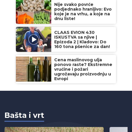
Nije svako povrće
podjednako hranljivo: Evo
koje je na vrhu, a koje na
dnu liste!
CLAAS EVION 430
ISKUSTVA sa njive |
Epizoda 2 | Kladovo: Do
160 tona pšenice za dan!
Cena maslinovog ulja
ponovo raste? Ekstremne
vrućine i požari
ugrožavaju proizvodnju u
Evropi
Bašta i vrt