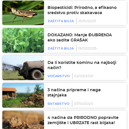
Biopesticidi: Prirodno, a efikasno
sredstvo protiv skakavaca
29/10/2021
ZAŠTITA BILJA
DOKAZANO: Manje ĐUBRENJA
ako sadite GRAŠAK
13/02/2025
ZAŠTITA BILJA
Da li koristite kominu na najbolji
način?
02/03/2021
VOĆARSTVO
3 načina pripreme i nege
stajnjaka
07/10/2020
RATARSTVO
4 načina da PRIRODNO popravite
zemljište i UBRZATE rast biljaka!