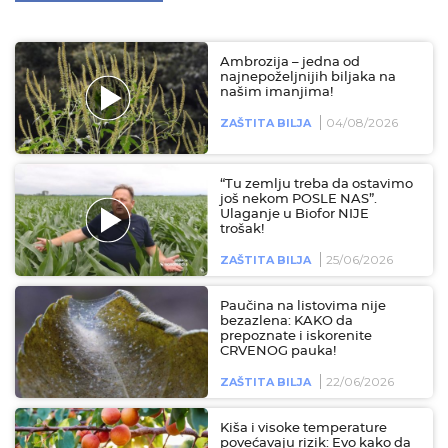
Ambrozija – jedna od
najnepoželjnijih biljaka na
našim imanjima!
04/08/2026
ZAŠTITA BILJA
“Tu zemlju treba da ostavimo
još nekom POSLE NAS”.
Ulaganje u Biofor NIJE
trošak!
25/06/2026
ZAŠTITA BILJA
Paučina na listovima nije
bezazlena: KAKO da
prepoznate i iskorenite
CRVENOG pauka!
22/06/2026
ZAŠTITA BILJA
Kiša i visoke temperature
povećavaju rizik: Evo kako da