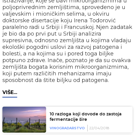
Istraživanje, koje se bavi mikroorganizmima u
poljoprivrednim zemljištima, sprovedeno je u
valjevskim i mioničkim selima, u okviru
doktorske disertacije koju Irena Todorović
paralelno radi u Srbiji i Francuskoj. Njen zadatak
je bio da po prvi put u Srbiji analizira
supresivna, odnosno zemljišta u kojima vladaju
ekološki pogodni uslovi za razvoj patogena i
bolesti, a na kojima su i pored toga biljke
potpuno zdrave. Inače, poznato je da su ovakva
zemljišta bogata korisnim mikroorganizmima,
koji putem različitih mehanizama imaju
sposobnost da štite biljku od patogena.
VIŠE...
10 razloga koji dovode do zastoja
fermentacije šire
22/04/2018
VINOGRADARSTVO