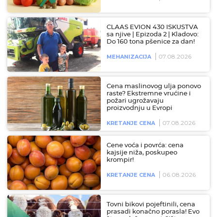
CLAAS EVION 430 ISKUSTVA
sa njive | Epizoda 2 | Kladovo:
Do 160 tona pšenice za dan!
07.08.2026
MEHANIZACIJA
Cena maslinovog ulja ponovo
raste? Ekstremne vrućine i
požari ugrožavaju
proizvodnju u Evropi
07.08.2026
KRETANJE CENA
Cene voća i povrća: cena
kajsije niža, poskupeo
krompir!
06.08.2026
KRETANJE CENA
Tovni bikovi pojeftinili, cena
prasadi konačno porasla! Evo