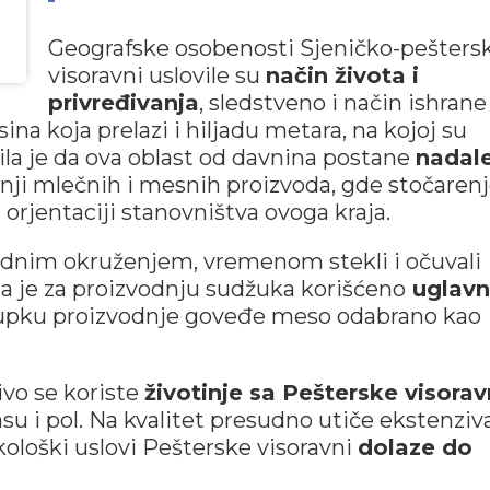
Geografske osobenosti Sjeničko-pešters
visoravni uslovile su
način života i
privređivanja
, sledstveno i način ishrane
na koja prelazi i hiljadu metara, na kojoj su
la je da ova oblast od davnina postane
nadal
nji mlečnih i mesnih proizvoda, gde stočarenj
orjentaciji stanovništva ovoga kraja.
rirodnim okruženjem, vremenom stekli i očuvali
a je za proizvodnju sudžuka korišćeno
uglav
tupku proizvodnje goveđe meso odabrano kao
ivo se koriste
životinje sa Pešterske visorav
asu i pol. Na kvalitet presudno utiče ekstenziv
ološki uslovi Pešterske visoravni
dolaze do