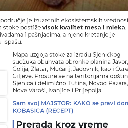
o područje je izuzetnih ekosistemskih vrednos
 stoke postiže
visok kvalitet mesa i mleka
.
ivadama i pašnjacima, a njeno kretanje je
 ispašu.
Mapa uzgoja stoke za izradu Sjeničkog
sudžuka obuhvata obronke planina Javor
Golija, Zlatar, Mučanj, Jadovnik, kao i Ozre
Giljeve. Prostire se na teritorijama opšti
Sjenica i delimično Tutina, Novog Pazara,
Nove Varoši, Ivanjice i Prijepolja.
Sam svoj MAJSTOR: KAKO se pravi do
KOBASICA (RECEPT)
Prerada kroz vreme