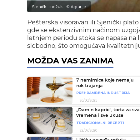
Sjenički sudžuk - © Agrarije
Pešterska visoravan ili Sjenički plat
gde se ekstenzivnim načinom uzgoja
letnjem periodu stoka se napasa na l
slobodno, što omogućava kvalitetniju
MOŽDA VAS ZANIMA
7 namirnica koje nemaju
rok trajanja
PREHRAMBENA INDUSTRIJA
26/08/2025
„Damin kapric“, torta za sva
vremena i sve ukuse
TRADICIONALNI RECEPTI
22/07/2020
Užička goveđa pršuta –