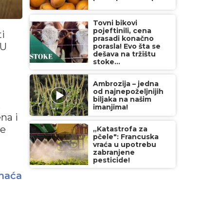
Tovni bikovi
pojeftinili, cena
ti
prasadi konačno
 U
porasla! Evo šta se
dešava na tržištu
stoke...
Ambrozija – jedna
od najnepoželjnijih
biljaka na našim
,
imanjima!
na i
ne
„Katastrofa za
pčele": Francuska
vraća u upotrebu
zabranjene
pesticide!
maća