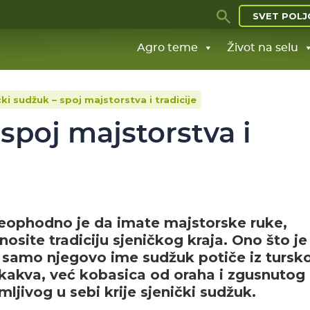
SVET POLJ
Agro teme
Život na selu
čki sudžuk – spoj majstorstva i tradicije
 spoj majstorstva i
neophodno je da imate majstorske ruke,
nosite tradiciju sjeničkog kraja. Ono što je
to samo njegovo ime sudžuk potiče iz tursk
lo kakva, već kobasica od oraha i zgusnutog
mljivog u sebi krije sjenički sudžuk.