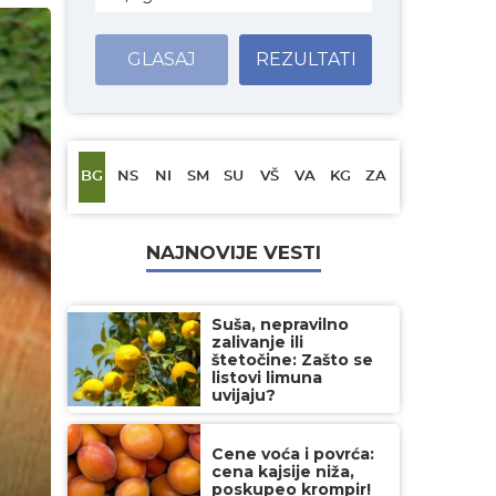
GLASAJ
REZULTATI
BG
NS
NI
SM
SU
VŠ
VA
KG
ZA
NAJNOVIJE VESTI
Suša, nepravilno
zalivanje ili
štetočine: Zašto se
listovi limuna
uvijaju?
Cene voća i povrća:
cena kajsije niža,
poskupeo krompir!