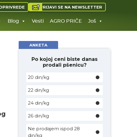
PRIJAVI SE NA NEWSLETTER
OPRIVREDE
Blog
Vesti
AGRO PRIČE
Još
ANKETA
Po kojoj ceni biste danas
prodali pšenicu?
20 din/kg
22 din/kg
24 din/kg
og
26 din/kg
Ne prodajem ispod 28
din/kg