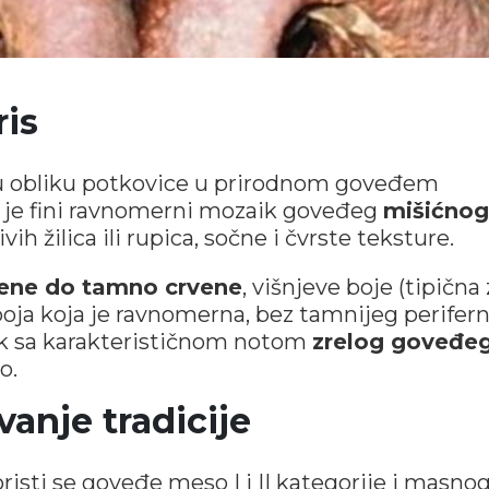
ris
 u obliku potkovice u prirodnom goveđem
k je fini ravnomerni mozaik goveđeg
mišićnog
ih žilica ili rupica, sočne i čvrste teksture.
ene do tamno crvene
, višnjeve boje (tipična 
oja koja je ravnomerna, bez tamnijeg perifer
 luk sa karakterističnom notom
zrelog goveđe
o.
vanje tradicije
isti se goveđe meso I i II kategorije i masno