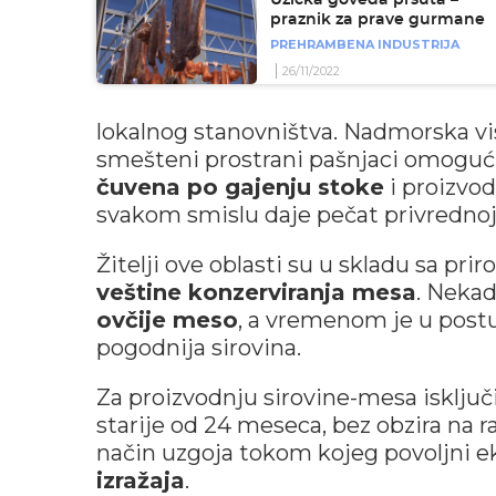
praznik za prave gurmane
PREHRAMBENA INDUSTRIJA
26/11/2022
lokalnog stanovništva. Nadmorska visi
smešteni prostrani pašnjaci omogući
čuvena po gajenju stoke
i proizvod
svakom smislu daje pečat privrednoj 
Žitelji ove oblasti su u skladu sa p
veštine konzerviranja mesa
. Nekad
ovčije meso
, a vremenom je u pos
pogodnija sirovina.
Za proizvodnju sirovine-mesa isključ
starije od 24 meseca, bez obzira na r
način uzgoja tokom kojeg povoljni ek
izražaja
.