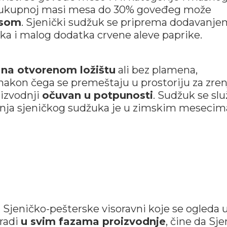
 ukupnoj masi mesa do 30% goveđeg može
esom
. Sjenički sudžuk se priprema dodavanje
ka i malog dodatka crvene aleve paprike.
a
na otvorenom ložištu
ali bez plamena,
akon čega se premeštaju u prostoriju za zren
oizvodnji
očuvan u potpunosti
. Sudžuk se slu
šnja sjeničkog sudžuka je u zimskim mesecim
Sjeničko-pešterske visoravni koje se ogleda 
zradi
u svim fazama proizvodnje
, čine da Sje