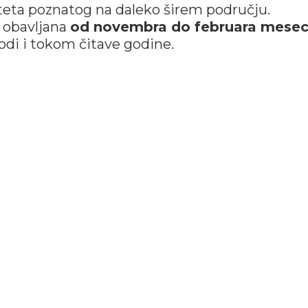
iteta poznatog na daleko širem području.
e obavljana
od novembra do februara mese
odi i tokom čitave godine.