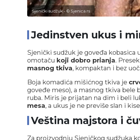
Sjenički sudžuk - © Sjenica.rs
Jedinstven ukus i mi
Sjenički sudžuk je goveđa kobasica
omotaču
koji dobro prianja
. Prese
masnog tkiva
, kompaktan i bez uočiv
Boja komadića mišićnog tkiva je
crv
goveđe meso), a masnog tkiva bele b
ruba. Miris je prijatan na dim i beli
mesa
, a ukus je ne previše slan i kise
Veština majstora i ču
Za proizvodnju Sjeničkog sudžuka kor