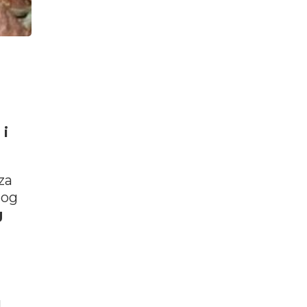
 i
za
nog
g
g