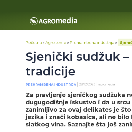
Početna
»
Agro teme
»
Prehrambena industrija
»
Sjeni
Sjenički sudžuk –
tradicije
28/12/2023
agromedia
PREHRAMBENA INDUSTRIJA
Za pravljenje sjeničkog sudžuka 
dugugodišnje iskustvo i da u srcu 
zanimljivo za ovaj delikates je š
jezika i znači kobasica, ali ne bi
slatkog vina. Saznajte šta još zani