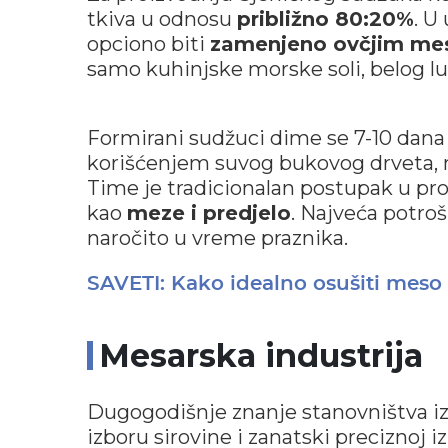
tkiva u odnosu
približno 80:20%
. U
opciono biti
zamenjeno ovčjim m
samo kuhinjske morske soli, belog lu
Formirani sudžuci dime se 7-10 dan
korišćenjem suvog bukovog drveta, n
Time je tradicionalan postupak u pr
kao
meze i predjelo
. Najveća potro
naročito u vreme praznika.
SAVETI: Kako idealno osušiti meso
Mesarska industrija
Dugogodišnje znanje stanovništva iz 
izboru sirovine i zanatski preciznoj i