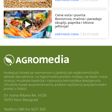
Cene voća i povrća:
Borovnice, maline i paradajz
skuplji, paprika i tikvice
jeftinije!
30.07.2026
KRETANJE CENA
Hvatajući korak sa vremenom u jednoj od najdinamičnijih
oblasti današnjice, na Agromedia portalu mešaju se stara i nova
znanja, mudrost tradicije i najnovija tehnološka dostignuća.
Uhvatite korak sa promenama, pratite najčitaniji poljoprivredni
portal u Srbiji!
Dr Ivana Ribara 84, VI/26
11070 Novi Beograd
Telefon:
+381 64 1627 353