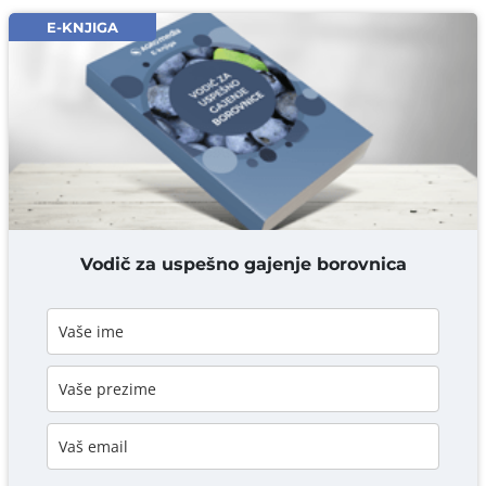
Email* obavezno
E-KNJIGA
Komentar* obavezno
DODAJ KOMENTAR
Vodič za uspešno gajenje borovnica