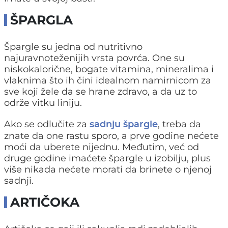
ŠPARGLA
Špargle su jedna od nutritivno
najuravnoteženijih vrsta povrća. One su
niskokalorične, bogate vitamina, mineralima i
vlaknima što ih čini idealnom namirnicom za
sve koji žele da se hrane zdravo, a da uz to
održe vitku liniju.
Ako se odlučite za
, treba da
sadnju špargle
znate da one rastu sporo, a prve godine nećete
moći da uberete nijednu. Međutim, već od
druge godine imaćete špargle u izobilju, plus
više nikada nećete morati da brinete o njenoj
sadnji.
ARTIČOKA