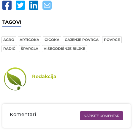
TAGOVI
AGRO
ARTIČOKA
ČIČOKA
GAJENJE POVRĆA
POVRĆE
RADIČ
ŠPARGLA
VIŠEGODIŠNJE BILJKE
Redakcija
Komentari
NAPIŠITE KOMENTAR
Ime i prezime* obavezno