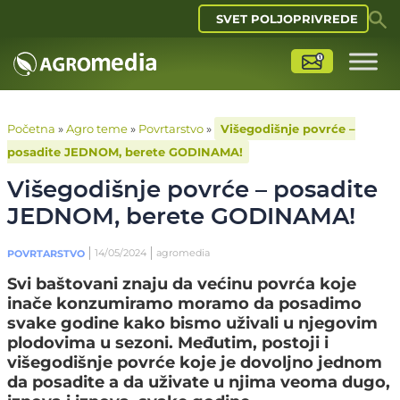
SVET POLJOPRIVREDE
Početna
»
Agro teme
»
Povrtarstvo
»
Višegodišnje povrće –
posadite JEDNOM, berete GODINAMA!
Višegodišnje povrće – posadite
JEDNOM, berete GODINAMA!
14/05/2024
agromedia
POVRTARSTVO
Svi baštovani znaju da većinu povrća koje
inače konzumiramo moramo da posadimo
svake godine kako bismo uživali u njegovim
plodovima u sezoni. Međutim, postoji i
višegodišnje povrće koje je dovoljno jednom
da posadite a da uživate u njima veoma dugo,