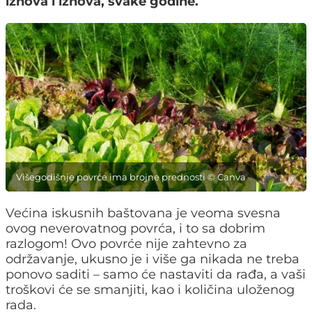
iznova i iznova, svake godine.
Višegodišnje povrće ima brojne prednosti © Canva
Većina iskusnih baštovana je veoma svesna
ovog neverovatnog povrća, i to sa dobrim
razlogom! Ovo povrće nije zahtevno za
održavanje, ukusno je i više ga nikada ne treba
ponovo saditi – samo će nastaviti da rađa, a vaši
troškovi će se smanjiti, kao i količina uloženog
rada.