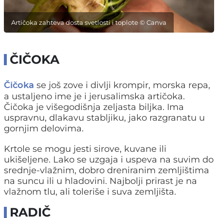
Artičoka zahteva dosta svetlosti i toplote © Canva
ČIČOKA
se još zove i divlji krompir, morska repa,
Čičoka
a ustaljeno ime je i jerusalimska artičoka.
Čičoka je višegodišnja zeljasta biljka. Ima
uspravnu, dlakavu stabljiku, jako razgranatu u
gornjim delovima.
Krtole se mogu jesti sirove, kuvane ili
ukišeljene. Lako se uzgaja i uspeva na suvim do
srednje-vlažnim, dobro dreniranim zemljištima
na suncu ili u hladovini. Najbolji prirast je na
vlažnom tlu, ali toleriše i suva zemljišta.
RADIČ