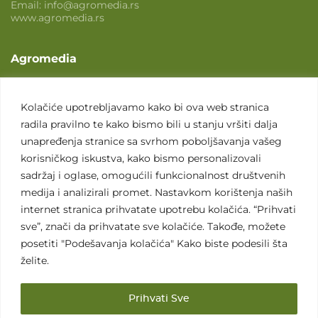
Email:
info@agromedia.rs
www.agromedia.rs
Agromedia
O nama
Svet poljoprivrede
Kolačiće upotrebljavamo kako bi ova web stranica
radila pravilno te kako bismo bili u stanju vršiti dalja
Marketing usluge
unapređenja stranice sa svrhom poboljšavanja vašeg
Tražimo saradnike
korisničkog iskustva, kako bismo personalizovali
sadržaj i oglase, omogućili funkcionalnost društvenih
Kontakt
medija i analizirali promet. Nastavkom korištenja naših
internet stranica prihvatate upotrebu kolačića. “Prihvati
Kontakt
sve”, znači da prihvatate sve kolačiće. Takođe, možete
posetiti "Podešavanja kolačića" Kako biste podesili šta
želite.
Prihvati Sve