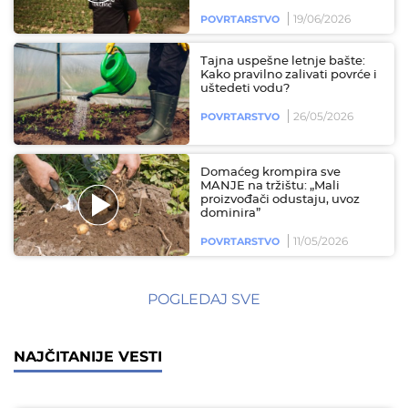
19/06/2026
POVRTARSTVO
Tajna uspešne letnje bašte:
Kako pravilno zalivati povrće i
uštedeti vodu?
26/05/2026
POVRTARSTVO
Domaćeg krompira sve
MANJE na tržištu: „Mali
proizvođači odustaju, uvoz
dominira”
11/05/2026
POVRTARSTVO
POGLEDAJ SVE
NAJČITANIJE VESTI