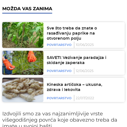
MOŽDA VAS ZANIMA
Sve što treba da znate o
rasađivanju paprike na
otvorenom polju
10/06/2025
POVRTARSTVO
SAVETI: Vezivanje paradajza i
skidanje zaperaka
12/06/2025
POVRTARSTVO
Kineska artičoka – ukusna,
zdrava i lekovita
22/07/2022
POVRTARSTVO
Izdvojili smo za vas najzanimljivije vrste
višegodišnjeg povrća koje obavezno treba da
imate u svojoj bašti.