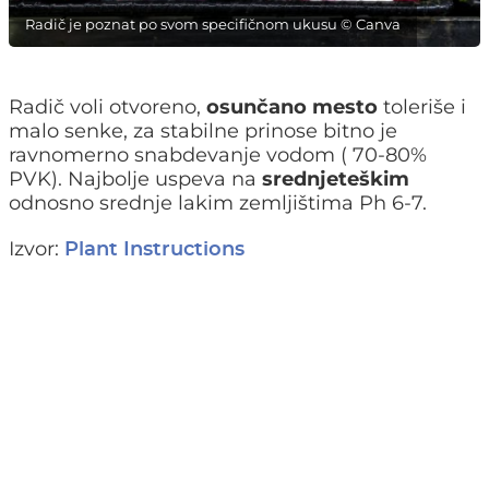
Radič je poznat po svom specifičnom ukusu © Canva
Radič voli otvoreno,
osunčano mesto
toleriše i
malo senke, za stabilne prinose bitno je
ravnomerno snabdevanje vodom ( 70-80%
PVK). Najbolje uspeva na
srednjeteškim
odnosno srednje lakim zemljištima Ph 6-7.
Izvor:
Plant Instructions