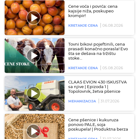
Cene voća i povrća: cena
kajsije niža, poskupeo
krompir!
06.08.2026
KRETANJE CENA
Tovni bikovi pojeftinili, cena
prasadi konačno porasla! Evo
šta se dešava na tržištu
stoke…
05.08.2026
KRETANJE CENA
CLAAS EVION 430 ISKUSTVA
sa njive | Epizoda 1 |
Topolovnik, žetva pšenice
31.07.2026
MEHANIZACIJA
Cene pšenice i kukuruza
ponovo PALE, soja
poskupela! | Produktna berza
31.07.2026
KRETANJE CENA