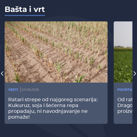
Bašta i vrt
VESTI
03.08.2026
POVRTARS
Ratari strepe od najgoreg scenarija:
Od rata
Kukuruz, soja i šećerna repa
Dragomi
propadaju, ni navodnjavanje ne
proizvo
pomaže!