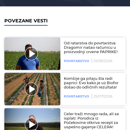
POVEZANE VESTI
Od ratarstva do povrtarstva:
Dragomir našao računicu u
proizvodnji crvene PAPRIKE!
01/08/2026
POVRTARSTVO
Komšije ga pitaju šta radi
paprici: Evo kako je uz Biofor
došao do odličnih rezultata!
25/07/2026
POVRTARSTVO
Celer traži mnogo rada, ali se
isplati: Porodica iz
Počekovine otkriva recept za
uspešno gajenje CELERA!