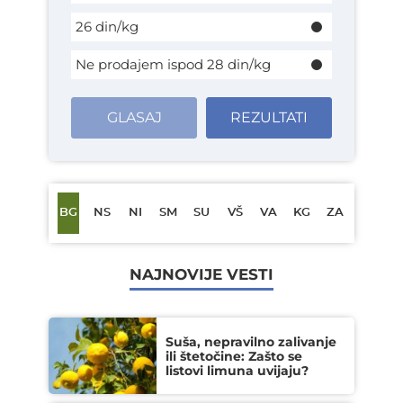
26 din/kg
Ne prodajem ispod 28 din/kg
GLASAJ
REZULTATI
BG
NS
NI
SM
SU
VŠ
VA
KG
ZA
NAJNOVIJE VESTI
Suša, nepravilno zalivanje
ili štetočine: Zašto se
listovi limuna uvijaju?