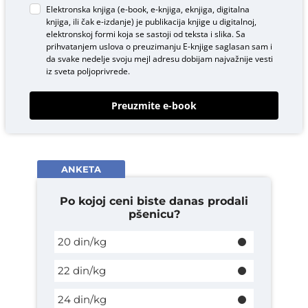
Elektronska knjiga (e-book, e-knjiga, eknjiga, digitalna
knjiga, ili čak e-izdanje) je publikacija knjige u digitalnoj,
elektronskoj formi koja se sastoji od teksta i slika. Sa
prihvatanjem uslova o
preuzimanju E-knjige
saglasan sam i
da svake nedelje svoju mejl adresu dobijam najvažnije vesti
iz sveta poljoprivrede.
Preuzmite e-book
ANKETA
Po kojoj ceni biste danas prodali
pšenicu?
20 din/kg
22 din/kg
24 din/kg