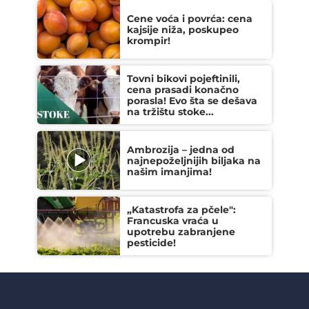
Cene voća i povrća: cena
kajsije niža, poskupeo
krompir!
Tovni bikovi pojeftinili,
cena prasadi konačno
porasla! Evo šta se dešava
na tržištu stoke...
Ambrozija – jedna od
najnepoželjnijih biljaka na
našim imanjima!
„Katastrofa za pčele":
Francuska vraća u
upotrebu zabranjene
pesticide!