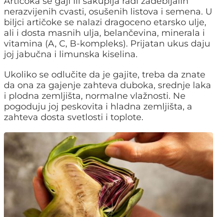
Artičoka se gaji ili sakuplja radi zadebljalih
nerazvijenih cvasti, osušenih listova i semena. U
biljci artičoke se nalazi dragoceno etarsko ulje,
ali i dosta masnih ulja, belančevina, minerala i
vitamina (A, C, B-kompleks). Prijatan ukus daju
joj jabučna i limunska kiselina.
Ukoliko se odlučite da je gajite, treba da znate
da ona za gajenje zahteva duboka, srednje laka
i plodna zemljišta, normalne vlažnosti. Ne
pogoduju joj peskovita i hladna zemljišta, a
zahteva dosta svetlosti i toplote.