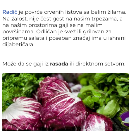
je povrće crvenih listova sa belim žilama.
Radič
Na žalost, nije čest gost na našim trpezama, a
na našim prostorima gaji se na malim
površinama. Odličan je svež ili grilovan za
pripremu salata i poseban značaj ima u ishrani
dijabetičara.
Može da se gaji iz
rasada
ili direktnom setvom.