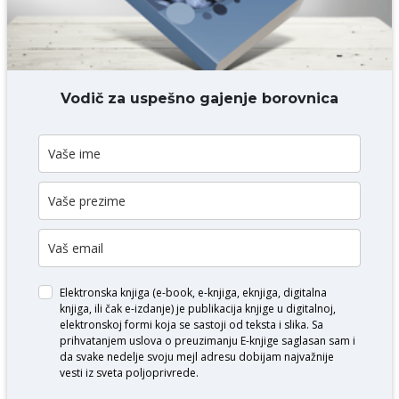
DODAJ KOMENTAR
Vodič za uspešno gajenje borovnica
Elektronska knjiga (e-book, e-knjiga, eknjiga, digitalna
knjiga, ili čak e-izdanje) je publikacija knjige u digitalnoj,
elektronskoj formi koja se sastoji od teksta i slika. Sa
prihvatanjem uslova o
preuzimanju E-knjige
saglasan sam i
da svake nedelje svoju mejl adresu dobijam najvažnije
vesti iz sveta poljoprivrede.