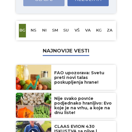
BG
NS
NI
SM
SU
VŠ
VA
KG
ZA
NAJNOVIJE VESTI
FAO upozorava: Svetu
preti novi talas
poskupljenja hrane!
Nije svako povrće
podjednako hranljivo: Evo
koje je na vrhu, a koje na
dnu liste!
CLAAS EVION 430
ISKUSTVA sa njive |