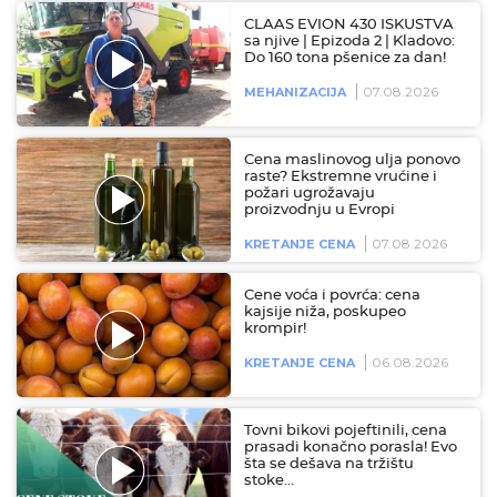
CLAAS EVION 430 ISKUSTVA
sa njive | Epizoda 2 | Kladovo:
Do 160 tona pšenice za dan!
07.08.2026
MEHANIZACIJA
Cena maslinovog ulja ponovo
raste? Ekstremne vrućine i
požari ugrožavaju
proizvodnju u Evropi
07.08.2026
KRETANJE CENA
Cene voća i povrća: cena
kajsije niža, poskupeo
krompir!
06.08.2026
KRETANJE CENA
Tovni bikovi pojeftinili, cena
prasadi konačno porasla! Evo
šta se dešava na tržištu
stoke…