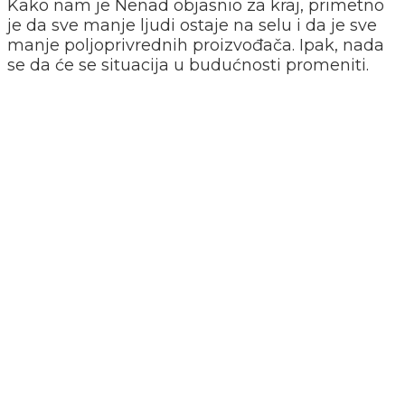
Kako nam je Nenad objasnio za kraj, primetno
je da sve manje ljudi ostaje na selu i da je sve
manje poljoprivrednih proizvođača. Ipak, nada
se da će se situacija u budućnosti promeniti.