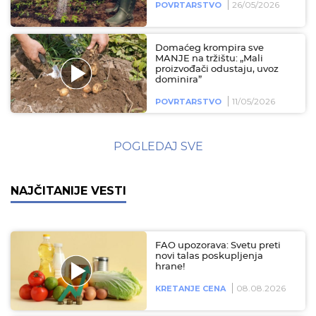
26/05/2026
POVRTARSTVO
Domaćeg krompira sve
MANJE na tržištu: „Mali
proizvođači odustaju, uvoz
dominira”
11/05/2026
POVRTARSTVO
POGLEDAJ SVE
NAJČITANIJE VESTI
FAO upozorava: Svetu preti
novi talas poskupljenja
hrane!
08.08.2026
KRETANJE CENA