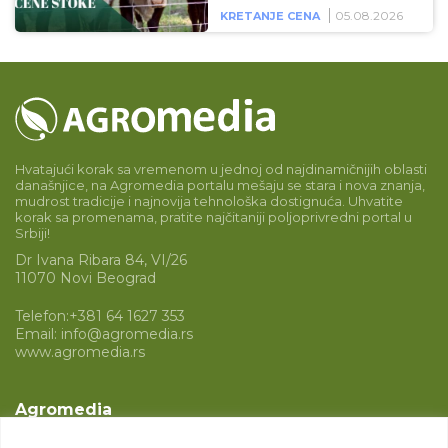
05.08.2026
KRETANJE CENA
Hvatajući korak sa vremenom u jednoj od najdinamičnijih oblasti
današnjice, na Agromedia portalu mešaju se stara i nova znanja,
mudrost tradicije i najnovija tehnološka dostignuća. Uhvatite
korak sa promenama, pratite najčitaniji poljoprivredni portal u
Srbiji!
Dr Ivana Ribara 84, VI/26
11070 Novi Beograd
Telefon:
+381 64 1627 353
Email:
info@agromedia.rs
www.agromedia.rs
Agromedia
O nama