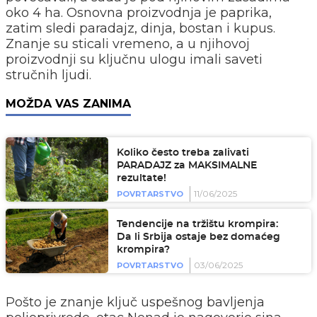
oko 4 ha. Osnovna proizvodnja je paprika,
zatim sledi paradajz, dinja, bostan i kupus.
Znanje su sticali vremeno, a u njihovoj
proizvodnji su ključnu ulogu imali saveti
stručnih ljudi.
MOŽDA VAS ZANIMA
Koliko često treba zalivati
PARADAJZ za MAKSIMALNE
rezultate!
11/06/2025
POVRTARSTVO
Tendencije na tržištu krompira:
Da li Srbija ostaje bez domaćeg
krompira?
03/06/2025
POVRTARSTVO
Pošto je znanje ključ uspešnog bavljenja