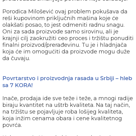
Porodica Milošević ovaj problem pokušava da
reši kupovinom priključnih mašina koje će
olakšati posao, to jest odmeniti radnu snagu.
Oni za sada proizvode samo sirovinu, ali je
krajnji cilj zaokružiti ceo proces i tržištu ponuditi
finalni proizvod/prerađevinu. Tu je i hladnjača
koja će im omogućiti da proizvode mogu duže
da čuvaju.
Povrtarstvo i proizvodnja rasada u Srbiji – hleb
sa 7 KORA!
Inače, prodaja ide sve teže i teže, a mnogi radije
biraju kvantitet na uštrb kvaliteta. Na taj način,
na tržištu se pojavljuje roba lošijeg kvaliteta,
koja inžim cenama obara i cene kvalitetnog
povrća.