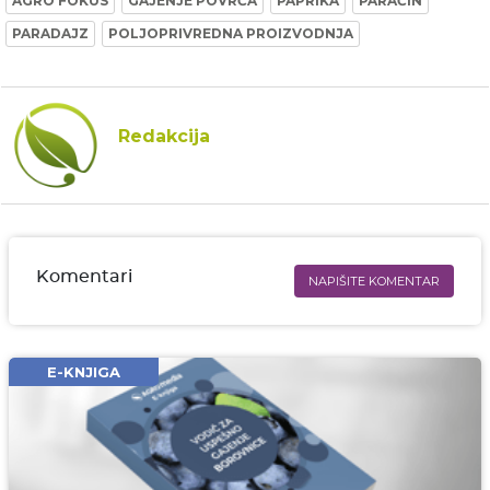
AGRO FOKUS
GAJENJE POVRĆA
PAPRIKA
PARAĆIN
PARADAJZ
POLJOPRIVREDNA PROIZVODNJA
Redakcija
Komentari
NAPIŠITE KOMENTAR
Ime i prezime* obavezno
Email* obavezno
E-KNJIGA
Komentar* obavezno