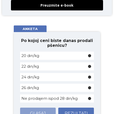
Preuzmite e-book
ANKETA
Po kojoj ceni biste danas prodali
pšenicu?
20 din/kg
22 din/kg
24 din/kg
26 din/kg
Ne prodajem ispod 28 din/kg
GLASAJ
REZULTATI