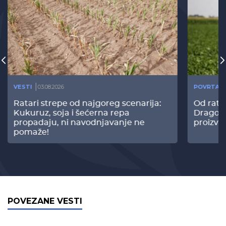
VESTI
03.08.2026
POVRTAR
Ratari strepe od najgoreg scenarija:
Od rata
Kukuruz, soja i šećerna repa
Dragomi
propadaju, ni navodnjavanje ne
proizvo
pomaže!
POVEZANE VESTI