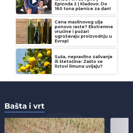
Epizoda 2 | Kladovo: Do
160 tona pšenice za dan!
Cena maslinovog ulja
ponovo raste? Ekstremne
vrućine i požari
ugrožavaju proizvodnju u
Evropi
Suša, nepravilno zalivanje
ili štetočine: Zašto se
listovi limuna uvijaju?
Bašta i vrt