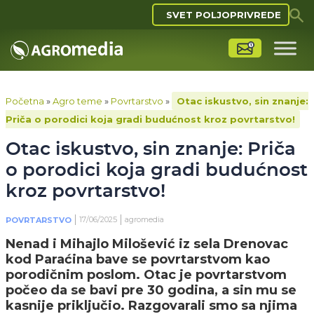
SVET POLJOPRIVREDE
Početna
»
Agro teme
»
Povrtarstvo
»
Otac iskustvo, sin znanje:
Priča o porodici koja gradi budućnost kroz povrtarstvo!
Otac iskustvo, sin znanje: Priča
o porodici koja gradi budućnost
kroz povrtarstvo!
17/06/2025
agromedia
POVRTARSTVO
Nenad i Mihajlo Milošević iz sela Drenovac
kod Paraćina bave se povrtarstvom kao
porodičnim poslom. Otac je povrtarstvom
počeo da se bavi pre 30 godina, a sin mu se
kasnije priključio. Razgovarali smo sa njima