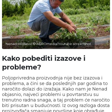
Nenad Milošević © AGROmedia/Youtube screenshot
Kako pobediti izazove i
probleme?
Poljoprivredna proizvodnja nije bez izazova i
problema, a čini se da poslednjih par godina to
naročito dolazi do izražaja. Kako nam je Nenad
objasnio, najveći problemi u povrtarstvu su
trenutno radna snaga, a taj problem će naročito
biti prisutan u budućnosti. Iz ovog razloga dosta
proizvođača smanjuje površine koje obrađuje.