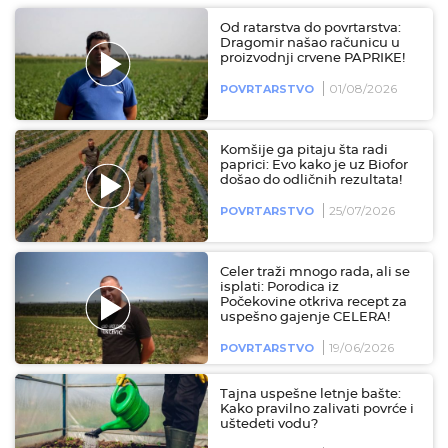
Od ratarstva do povrtarstva:
Dragomir našao računicu u
proizvodnji crvene PAPRIKE!
01/08/2026
POVRTARSTVO
Komšije ga pitaju šta radi
paprici: Evo kako je uz Biofor
došao do odličnih rezultata!
25/07/2026
POVRTARSTVO
Celer traži mnogo rada, ali se
isplati: Porodica iz
Počekovine otkriva recept za
uspešno gajenje CELERA!
19/06/2026
POVRTARSTVO
Tajna uspešne letnje bašte:
Kako pravilno zalivati povrće i
uštedeti vodu?