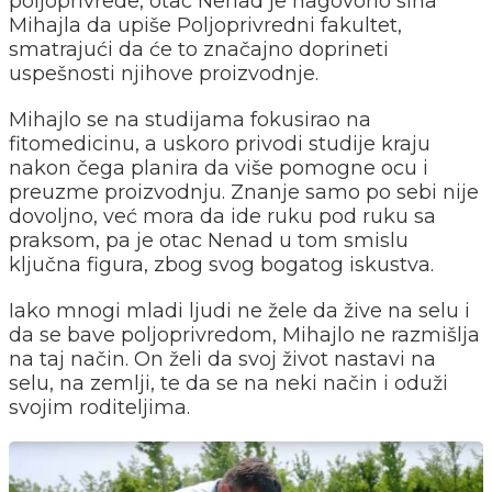
poljoprivrede, otac Nenad je nagovorio sina
Mihajla da upiše Poljoprivredni fakultet,
smatrajući da će to značajno doprineti
uspešnosti njihove proizvodnje.
Mihajlo se na studijama fokusirao na
fitomedicinu, a uskoro privodi studije kraju
nakon čega planira da više pomogne ocu i
preuzme proizvodnju. Znanje samo po sebi nije
dovoljno, već mora da ide ruku pod ruku sa
praksom, pa je otac Nenad u tom smislu
ključna figura, zbog svog bogatog iskustva.
Iako mnogi mladi ljudi ne žele da žive na selu i
da se bave poljoprivredom, Mihajlo ne razmišlja
na taj način. On želi da svoj život nastavi na
selu, na zemlji, te da se na neki način i oduži
svojim roditeljima.