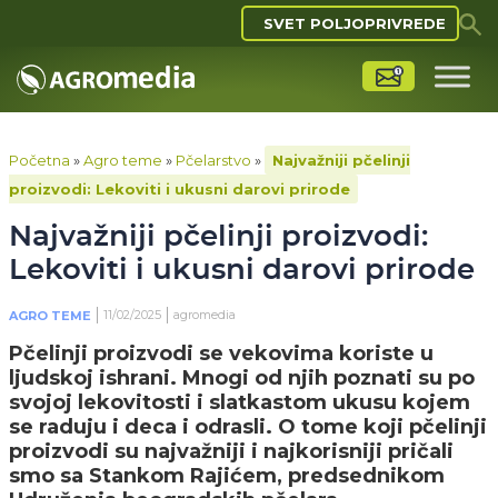
SVET POLJOPRIVREDE
Početna
»
Agro teme
»
Pčelarstvo
»
Najvažniji pčelinji
proizvodi: Lekoviti i ukusni darovi prirode
Najvažniji pčelinji proizvodi:
Lekoviti i ukusni darovi prirode
11/02/2025
agromedia
AGRO TEME
Pčelinji proizvodi se vekovima koriste u
ljudskoj ishrani. Mnogi od njih poznati su po
svojoj lekovitosti i slatkastom ukusu kojem
se raduju i deca i odrasli. O tome koji pčelinji
proizvodi su najvažniji i najkorisniji pričali
smo sa Stankom Rajićem, predsednikom