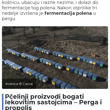
košnicu, ubacuju i razne nezime, i dolazi do
fermentacije tog polena. Nakon otprilike tri
nedelje izvršena je
fermentacija polena
u
pergu.
Košnice © Canva
Pčelinji proizvodi bogati
lekovitim sastojcima – Perga i
propolis