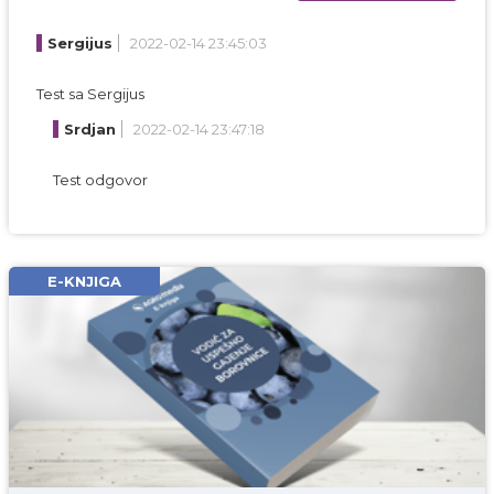
Ime i prezime* obavezno
Sergijus
2022-02-14 23:45:03
Email* obavezno
Test sa Sergijus
Komentar* obavezno
Srdjan
2022-02-14 23:47:18
Test odgovor
E-KNJIGA
DODAJ KOMENTAR