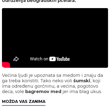
Udruženja beogradskih pčelara.
Većina ljudi je upoznata sa medom i znaju da
ga treba koristiti. Tako neko voli
šumski
, koji
ima određenu gorčninu, a većina, pogotovo
deca, vole
bagremov med
jer ima blag ukus.
MOŽDA VAS ZANIMA