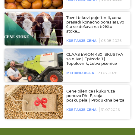
Tovni bikovi pojeftinili, cena
prasadi konačno porasla! Evo
šta se dešava na tržištu
stoke…
05.08.2026
KRETANJE CENA
CLAAS EVION 430 ISKUSTVA
sa njive | Epizoda 1 |
Topolovnik, žetva pšenice
31.07.2026
MEHANIZACIJA
Cene pšenice i kukuruza
ponovo PALE, soja
poskupela! | Produktna berza
31.07.2026
KRETANJE CENA