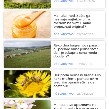
04/08/2026
PČELARSTVO
Manuka med: Zašto ga
nazivaju najlekovitijim
medom na svetu i kako
prepoznati original?
26/07/2026
PČELARSTVO
Rekordna bagremova paša,
ali pčelare brine jedna stvar –
da li je otkupna cena meda
dovoljna?
19/06/2026
PČELARSTVO
Bez pčela nema ni hrane: Evo
kako možemo pomoći ovim
vrednim oprašivačima da
opstanu!
23/05/2026
PČELARSTVO
Ministarstvo upozorava: ne
koristiti pesticide opasne za