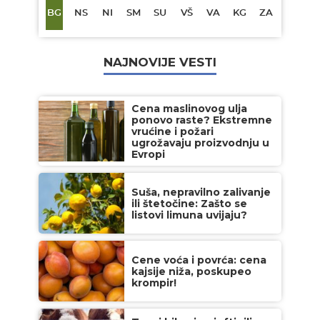
BG
NS
NI
SM
SU
VŠ
VA
KG
ZA
NAJNOVIJE VESTI
Cena maslinovog ulja
ponovo raste? Ekstremne
vrućine i požari
ugrožavaju proizvodnju u
Evropi
Suša, nepravilno zalivanje
ili štetočine: Zašto se
listovi limuna uvijaju?
Cene voća i povrća: cena
kajsije niža, poskupeo
krompir!