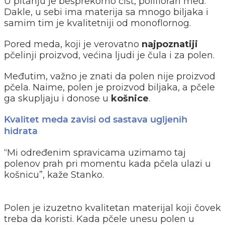
U pitanju je besprekorno čist, polifloran med.
Dakle, u sebi ima materija sa mnogo biljaka i
samim tim je kvalitetniji od monoflornog.
Pored meda, koji je verovatno
najpoznatiji
pčelinji proizvod, većina ljudi je čula i za polen.
Međutim, važno je znati da polen nije proizvod
pčela. Naime, polen je proizvod biljaka, a pčele
ga skupljaju i donose u
košnice
.
Kvalitet meda zavisi od sastava ugljenih
hidrata
“Mi određenim spravicama uzimamo taj
polenov prah pri momentu kada pčela ulazi u
košnicu”, kaže Stanko.
Polen je izuzetno kvalitetan materijal koji čovek
treba da koristi. Kada pčele unesu polen u