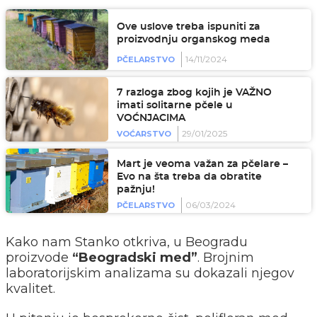
Ove uslove treba ispuniti za
proizvodnju organskog meda
14/11/2024
PČELARSTVO
7 razloga zbog kojih je VAŽNO
imati solitarne pčele u
VOĆNJACIMA
29/01/2025
VOĆARSTVO
Mart je veoma važan za pčelare –
Evo na šta treba da obratite
pažnju!
06/03/2024
PČELARSTVO
Kako nam Stanko otkriva, u Beogradu
proizvode
“Beogradski med”
. Brojnim
laboratorijskim analizama su dokazali njegov
kvalitet.