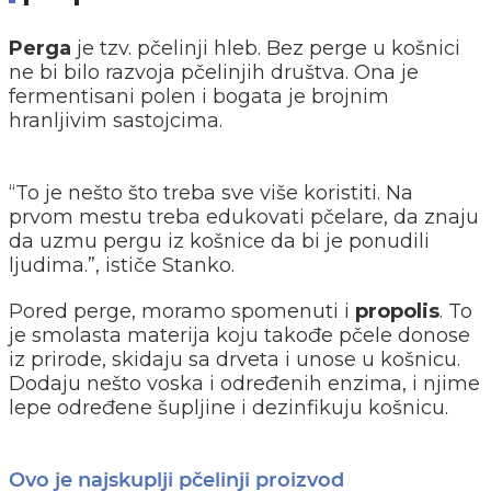
Perga
je tzv. pčelinji hleb. Bez perge u košnici
ne bi bilo razvoja pčelinjih društva. Ona je
fermentisani polen i bogata je brojnim
hranljivim sastojcima.
“To je nešto što treba sve više koristiti. Na
prvom mestu treba edukovati pčelare, da znaju
da uzmu pergu iz košnice da bi je ponudili
ljudima.”, ističe Stanko.
Pored perge, moramo spomenuti i
propolis
. To
je smolasta materija koju takođe pčele donose
iz prirode, skidaju sa drveta i unose u košnicu.
Dodaju nešto voska i određenih enzima, i njime
lepe određene šupljine i dezinfikuju košnicu.
Ovo je najskuplji pčelinji proizvod