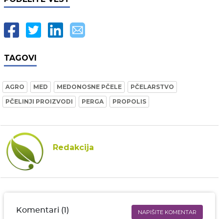
TAGOVI
AGRO
MED
MEDONOSNE PČELE
PČELARSTVO
PČELINJI PROIZVODI
PERGA
PROPOLIS
Redakcija
Komentari (1)
NAPIŠITE KOMENTAR