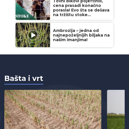
Tovni bikovi pojeftinili,
cena prasadi konačno
porasla! Evo šta se dešava
na tržištu stoke...
Ambrozija – jedna od
najnepoželjnijih biljaka na
našim imanjima!
Bašta i vrt