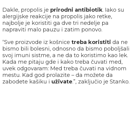
Dakle, propolis je
prirodni antibiotik
. Iako su
alergijske reakcije na propolis jako retke,
najbolje je koristiti ga dve tri nedelje pa
napraviti malo pauzu i zatim ponovo.
“Sve proizvode iz košnice
treba koristiti
da ne
bismo bili bolesni, odnosno da bismo poboljšali
svoj imuni sistme, a ne da to koristimo kao lek.
Kada me pitaju gde i kako treba čuvati med,
uvek odgovaram: Med treba čuvati na vidnom
mestu. Kad god prolazite – da možete da
zabodete kašiku i
uživate
.”, zaključio je Stanko.