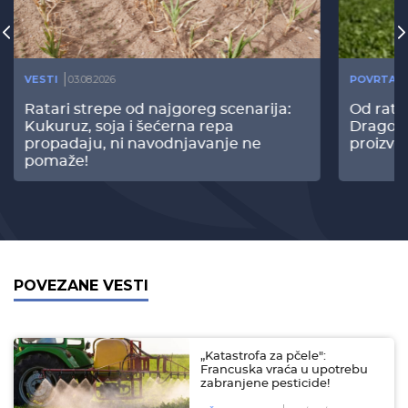
VESTI
03.08.2026
POVRTAR
Ratari strepe od najgoreg scenarija:
Od rata
Kukuruz, soja i šećerna repa
Dragomi
propadaju, ni navodnjavanje ne
proizvo
pomaže!
POVEZANE VESTI
„Katastrofa za pčele":
Francuska vraća u upotrebu
zabranjene pesticide!