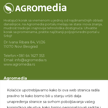
Hvatajući korak sa vremenom u jednoj od najdinamičnijih oblasti
današnjice, na Agromedia portalu mešaju se stara i nova znanja,
mudrost tradicije i najnovija tehnološka dostignuća. Uhvatite
korak sa promenama, pratite najčitaniji poljoprivredni portal u
Srbiji!
Dr Ivana Ribara 84, VI/26
11070 Novi Beograd
Telefon:
+381 64 1627 353
Email:
info@agromedia.rs
www.agromedia.rs
Agromedia
O nama
Kolačiće upotrebljavamo kako bi ova web stranica radila
Svet poljoprivrede
pravilno te kako bismo bili u stanju vršiti dalja
Marketing usluge
unapređenja stranice sa svrhom poboljšavanja vašeg
korisničkog iskustva, kako bismo personalizovali sadržaj i