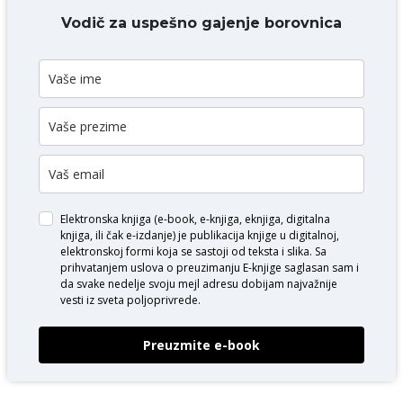
Vodič za uspešno gajenje borovnica
Elektronska knjiga (e-book, e-knjiga, eknjiga, digitalna
knjiga, ili čak e-izdanje) je publikacija knjige u digitalnoj,
elektronskoj formi koja se sastoji od teksta i slika. Sa
prihvatanjem uslova o
preuzimanju E-knjige
saglasan sam i
da svake nedelje svoju mejl adresu dobijam najvažnije
vesti iz sveta poljoprivrede.
Preuzmite e-book