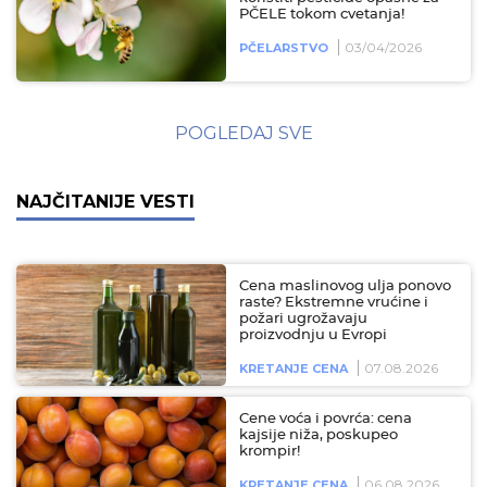
PČELE tokom cvetanja!
03/04/2026
PČELARSTVO
POGLEDAJ SVE
NAJČITANIJE VESTI
Cena maslinovog ulja ponovo
raste? Ekstremne vrućine i
požari ugrožavaju
proizvodnju u Evropi
07.08.2026
KRETANJE CENA
Cene voća i povrća: cena
kajsije niža, poskupeo
krompir!
06.08.2026
KRETANJE CENA