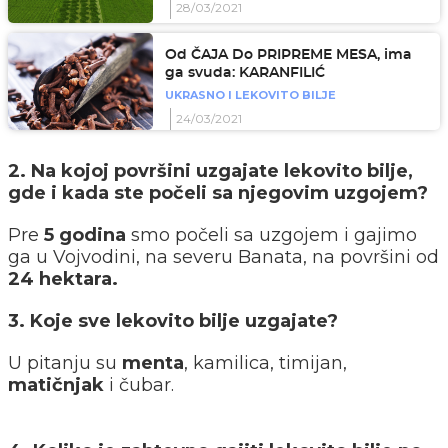
28/03/2021
Od ČAJA Do PRIPREME MESA, ima
ga svuda: KARANFILIĆ
UKRASNO I LEKOVITO BILJE
24/03/2021
2. Na kojoj površini uzgajate lekovito bilje,
gde i kada ste počeli sa njegovim uzgojem?
Pre
5 godina
smo počeli sa uzgojem i gajimo
ga u Vojvodini, na severu Banata, na površini od
24 hektara.
3. Koje sve lekovito bilje uzgajate?
U pitanju su
menta
, kamilica, timijan,
matičnjak
i čubar.