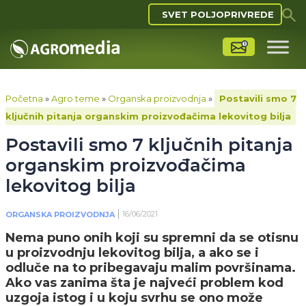
SVET POLJOPRIVREDE
Početna
»
Agro teme
»
Organska proizvodnja
»
Postavili smo 7
ključnih pitanja organskim proizvođačima lekovitog bilja
Postavili smo 7 ključnih pitanja
organskim proizvođačima
lekovitog bilja
16/06/2021
ORGANSKA PROIZVODNJA
Nema puno onih koji su spremni da se otisnu
u proizvodnju lekovitog bilja, a ako se i
odluče na to pribegavaju malim površinama.
Ako vas zanima šta je najveći problem kod
uzgoja istog i u koju svrhu se ono može