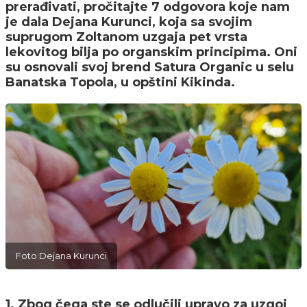
prerađivati, pročitajte 7 odgovora koje nam
je dala Dejana Kurunci, koja sa svojim
suprugom Zoltanom uzgaja pet vrsta
lekovitog bilja po organskim principima. Oni
su osnovali svoj brend Satura Organic u selu
Banatska Topola, u opštini Kikinda.
Foto:Dejana Kurunci
1. Zbog čega ste se odlučili upravo za uzgoj