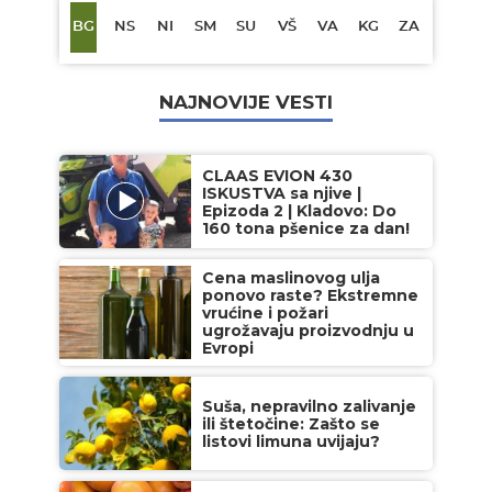
BG
NS
NI
SM
SU
VŠ
VA
KG
ZA
NAJNOVIJE VESTI
CLAAS EVION 430
ISKUSTVA sa njive |
Epizoda 2 | Kladovo: Do
160 tona pšenice za dan!
Cena maslinovog ulja
ponovo raste? Ekstremne
vrućine i požari
ugrožavaju proizvodnju u
Evropi
Suša, nepravilno zalivanje
ili štetočine: Zašto se
listovi limuna uvijaju?