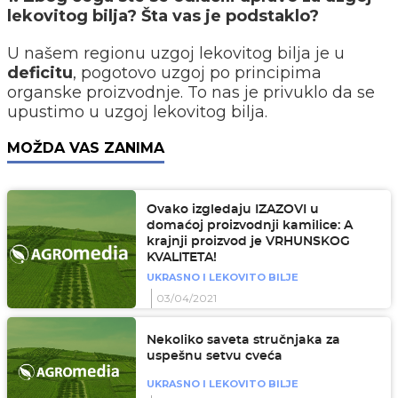
lekovitog bilja? Šta vas je podstaklo?
U našem regionu uzgoj lekovitog bilja je u
deficitu
, pogotovo uzgoj po principima
organske proizvodnje. To nas je privuklo da se
upustimo u uzgoj lekovitog bilja.
MOŽDA VAS ZANIMA
Ovako izgledaju IZAZOVI u
domaćoj proizvodnji kamilice: A
krajnji proizvod je VRHUNSKOG
KVALITETA!
UKRASNO I LEKOVITO BILJE
03/04/2021
Nekoliko saveta stručnjaka za
uspešnu setvu cveća
UKRASNO I LEKOVITO BILJE