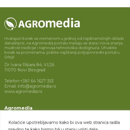
Hvatajući korak sa vremenom u jednoj od najdinamičnijih oblasti
današnjice, na Agromedia portalu mešaju se stara i nova znanja,
mudrost tradicije i najnovija tehnološka dostignuća. Uhvatite
korak sa promenama, pratite najčitaniji poljoprivredni portal u
Srbiji!
Dr Ivana Ribara 84, VI/26
11070 Novi Beograd
Telefon:
+381 64 1627 353
Email:
info@agromedia.rs
www.agromedia.rs
Agromedia
O nama
Kolačiće upotrebljavamo kako bi ova web stranica radila
Svet poljoprivrede
pravilno te kako bismo bili u stanju vršiti dalja