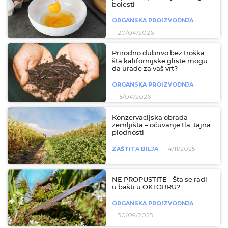
bolesti
ORGANSKA PROIZVODNJA
20/04/2026
Prirodno đubrivo bez troška:
šta kalifornijske gliste mogu
da urade za vaš vrt?
ORGANSKA PROIZVODNJA
15/04/2026
Konzervacijska obrada
zemljišta – očuvanje tla: tajna
plodnosti
14/11/2025
ZAŠTITA BILJA
NE PROPUSTITE - Šta se radi
u bašti u OKTOBRU?
ORGANSKA PROIZVODNJA
30/09/2025