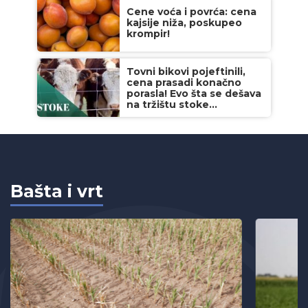
Cene voća i povrća: cena
kajsije niža, poskupeo
krompir!
Tovni bikovi pojeftinili,
cena prasadi konačno
porasla! Evo šta se dešava
na tržištu stoke...
Bašta i vrt