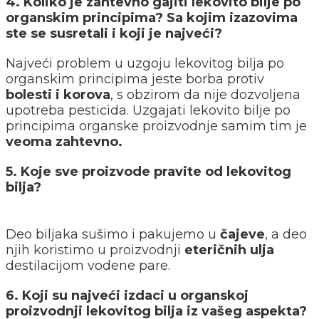
4. Koliko je zahtevno gajiti lekovito bilje po
organskim principima? Sa kojim izazovima
ste se susretali i koji je najveći?
Najveći problem u uzgoju lekovitog bilja po
organskim principima jeste borba protiv
bolesti i korova
, s obzirom da nije dozvoljena
upotreba pesticida. Uzgajati lekovito bilje po
principima organske proizvodnje samim tim je
veoma zahtevno.
5. Koje sve proizvode pravite od lekovitog
bilja?
Deo biljaka sušimo i pakujemo u
čajeve
, a deo
njih koristimo u proizvodnji
eteričnih ulja
destilacijom vodene pare.
6. Koji su najveći izdaci u organskoj
proizvodnji lekovitog bilja iz vašeg aspekta?