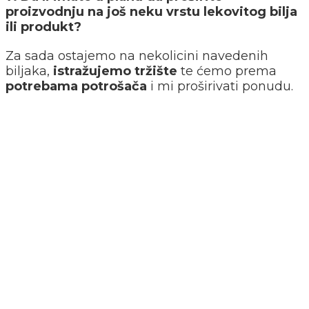
proizvodnju na još neku vrstu lekovitog bilja
ili produkt?
Za sada ostajemo na nekolicini navedenih
biljaka,
istražujemo tržište
te ćemo prema
potrebama potrošača
i mi proširivati ponudu.