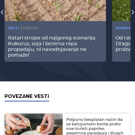
VESTI
03.08.2026
POVRTAR
Ratari strepe od najgoreg scenarija:
Od rata
Kukuruz, soja i šećerna repa
Dragomi
propadaju, ni navodnjavanje ne
proizvo
pomaže!
POVEZANE VESTI
Potpuno besplatan način da
se kalcijumom borite protiv
sive truleži paprike,
pepelnice paradajza i drugih