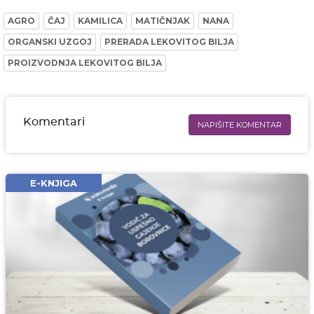
AGRO
ČAJ
KAMILICA
MATIČNJAK
NANA
ORGANSKI UZGOJ
PRERADA LEKOVITOG BILJA
PROIZVODNJA LEKOVITOG BILJA
Komentari
NAPIŠITE KOMENTAR
Ime i prezime* obavezno
Email* obavezno
E-KNJIGA
Komentar* obavezno