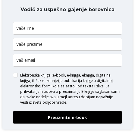
DODAJ KOMENTAR
Vodič za uspešno gajenje borovnica
Elektronska knjiga (e-book, e-knjiga, eknjiga, digitalna
knjiga, ili čak e-izdanje) je publikacija knjige u digitalnoj,
elektronskoj formi koja se sastoji od teksta i slika. Sa
prihvatanjem uslova o
preuzimanju E-knjige
saglasan sam i
da svake nedelje svoju mejl adresu dobijam najvažnije
vesti iz sveta poljoprivrede.
Preuzmite e-book