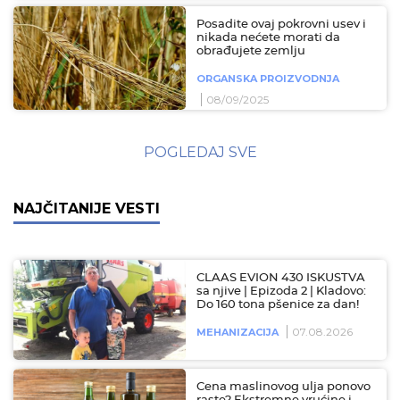
Posadite ovaj pokrovni usev i
nikada nećete morati da
obrađujete zemlju
ORGANSKA PROIZVODNJA
08/09/2025
POGLEDAJ SVE
NAJČITANIJE VESTI
CLAAS EVION 430 ISKUSTVA
sa njive | Epizoda 2 | Kladovo:
Do 160 tona pšenice za dan!
07.08.2026
MEHANIZACIJA
Cena maslinovog ulja ponovo