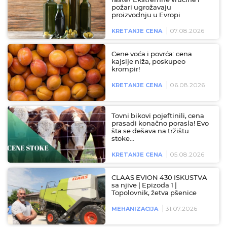
raste? Ekstremne vrućine i
požari ugrožavaju
proizvodnju u Evropi
07.08.2026
KRETANJE CENA
Cene voća i povrća: cena
kajsije niža, poskupeo
krompir!
06.08.2026
KRETANJE CENA
Tovni bikovi pojeftinili, cena
prasadi konačno porasla! Evo
šta se dešava na tržištu
stoke…
05.08.2026
KRETANJE CENA
CLAAS EVION 430 ISKUSTVA
sa njive | Epizoda 1 |
Topolovnik, žetva pšenice
31.07.2026
MEHANIZACIJA