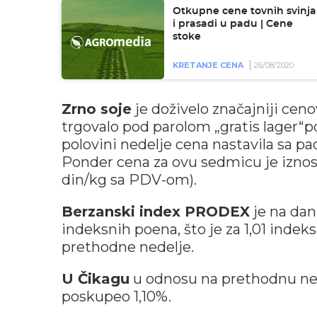
Otkupne cene tovnih svinja
i prasadi u padu | Cene
stoke
KRETANJE CENA
26/08/2020
Zrno soje
je doživelo značajniji ce
trgovalo pod parolom „gratis lager“
polovini nedelje cena nastavila sa p
Ponder cena za ovu sedmicu je iznos
din/kg sa PDV-om).
Berzanski index PRODEX
je na dan
indeksnih poena, što je za 1,01 inde
prethodne nedelje.
U Čikagu
u odnosu na prethodnu nede
poskupeo 1,10%.