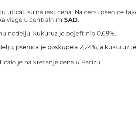
tu uticali su na rast cena. Na cenu pšenice ta
ka vlage u centralnim
SAD
.
 nedelju, kukuruz je pojeftinio 0,68%.
lju, pšenica je poskupela 2,24%, a kukuruz j
ticalo je na kretanje cena u Parizu.