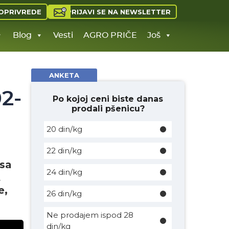
PRIJAVI SE NA NEWSLETTER
OPRIVREDE
Blog
Vesti
AGRO PRIČE
Još
ANKETA
02-
Po kojoj ceni biste danas
prodali pšenicu?
20 din/kg
22 din/kg
 sa
24 din/kg
t
e,
26 din/kg
Ne prodajem ispod 28
din/kg