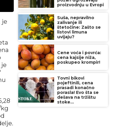
požari ugrožavaju
proizvodnju u Evropi
Suša, nepravilno
 je
zalivanje ili
štetočine: Zašto se
listovi limuna
uvijaju?
eta
ena
Cene voća i povrća:
o
cena kajsije niža,
poskupeo krompir!
 je
“
Tovni bikovi
mu
pojeftinili, cena
prasadi konačno
porasla! Evo šta se
dešava na tržištu
6,28
stoke...
/kg
od
elje.