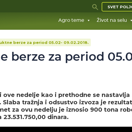
SVET POLJ
Agro teme
Život na selu
uktne berze za period 05.02- 09.02.2018.
e berze za period 05.
 ove nedelje kao i prethodne se nastavlja
laba tražnja i odsustvo izvoza je rezulta
et za ovu nedelju je iznosio 900 tona rob
la 23.531.750,00 dinara.