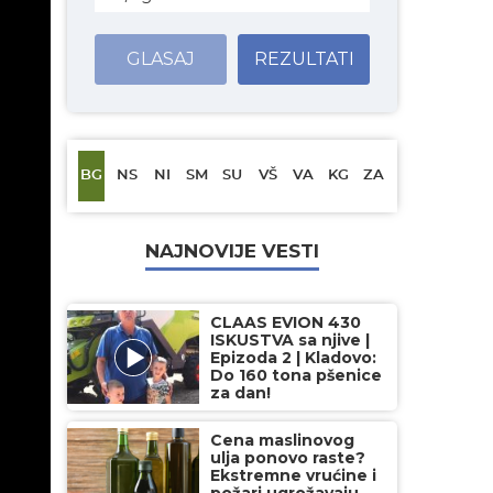
GLASAJ
REZULTATI
BG
NS
NI
SM
SU
VŠ
VA
KG
ZA
NAJNOVIJE VESTI
CLAAS EVION 430
ISKUSTVA sa njive |
Epizoda 2 | Kladovo:
Do 160 tona pšenice
za dan!
Cena maslinovog
ulja ponovo raste?
Ekstremne vrućine i