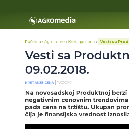
Početna
»
Agro teme
»
Kretanje cena
»
Vesti sa Prod
Vesti sa Produktn
09.02.2018.
11/02/2018
KRETANJE CENA
Na novosadskoj Produktnoj berzi i
negativnim cenovnim trendovima. S
pada cena na tržištu. Ukupan prom
čija je finansijska vrednost iznosi