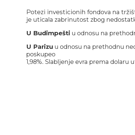
Potezi investicionih fondova na tržiš
je uticala zabrinutost zbog nedostat
U Budimpešti
u odnosu na prethodnu
U Parizu
u odnosu na prethodnu nede
poskupeo
1,98%. Slabljenje evra prema dolaru u