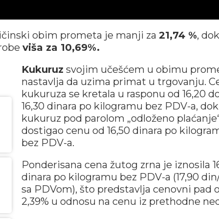
činski obim prometa je manji za
21,74 %
, dok
robe
viša za 10,69%.
Kukuruz
svojim učešćem u obimu prom
nastavlja da uzima primat u trgovanju. C
kukuruza se kretala u rasponu od 16,20 d
16,30 dinara po kilogramu bez PDV-a, dok
kukuruz pod parolom „odloženo plaćanje
dostigao cenu od 16,50 dinara po kilogra
bez PDV-a.
Ponderisana cena žutog zrna je iznosila 1
dinara po kilogramu bez PDV-a (17,90 din
sa PDVom), što predstavlja cenovni pad 
2,39% u odnosu na cenu iz prethodne ned