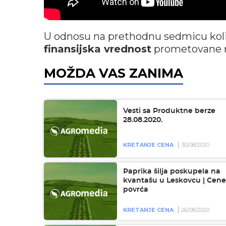
U odnosu na prethodnu sedmicu koli
finansijska vrednost
prometovane 
MOŽDA VAS ZANIMA
Vesti sa Produktne berze
28.08.2020.
KRETANJE CENA
30/08/2020
Paprika šilja poskupela na
kvantašu u Leskovcu | Cene
povrća
KRETANJE CENA
26/08/2020