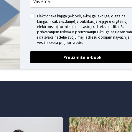
Elektronska knjiga (e-book, e-knjiga, eknjiga, digitalna
knjiga, ili čak e-izdanje) je publikacija knjige u digitalnoj,
elektronskoj formi koja se sastoji od teksta i slika. Sa
prihvatanjem uslova o
preuzimanju E-knjige
saglasan sa
i da svake nedelje svoju mejl adresu dobijam najvažnije
vesti iz sveta poljoprivrede.
Preuzmite e-book