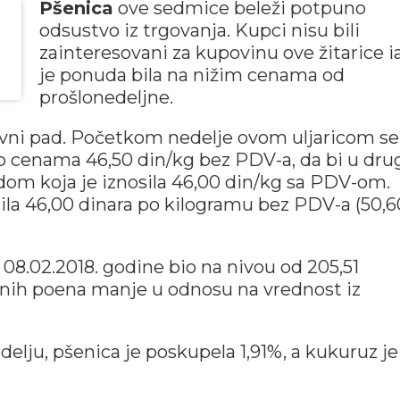
Pšenica
ove sedmice beleži potpuno
odsustvo iz trgovanja. Kupci nisu bili
zainteresovani za kupovinu ove žitarice i
je ponuda bila na nižim cenama od
prošlonedeljne.
novni pad. Početkom nedelje ovom uljaricom se
po cenama 46,50 din/kg bez PDV-a, da bi u dru
adom koja je iznosila 46,00 din/kg sa PDV-om.
ila 46,00 dinara po kilogramu bez PDV-a (50,6
 08.02.2018. godine bio na nivou od 205,51
ksnih poena manje u odnosu na vrednost iz
lju, pšenica je poskupela 1,91%, a kukuruz je