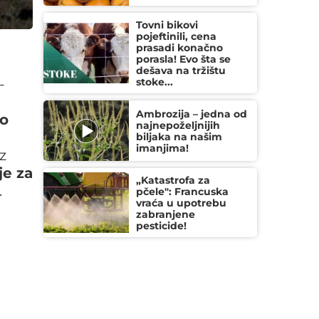
Tovni bikovi
pojeftinili, cena
prasadi konačno
porasla! Evo šta se
dešava na tržištu
-
stoke...
Ambrozija – jedna od
ro
najnepoželjnijih
biljaka na našim
imanjima!
z
je za
„Katastrofa za
.
pčele": Francuska
vraća u upotrebu
zabranjene
pesticide!