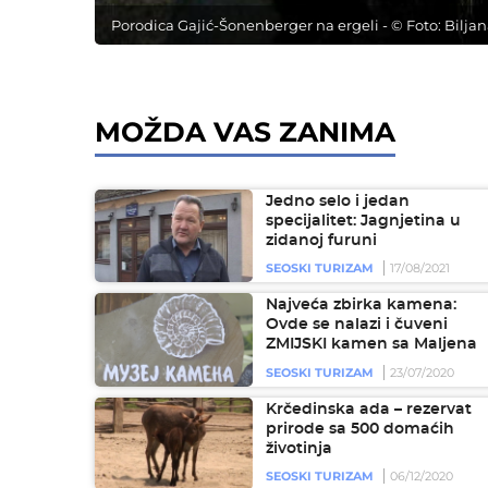
Porodica Gajić-Šonenberger na ergeli - © Foto: Bilja
MOŽDA VAS ZANIMA
Jedno selo i jedan
specijalitet: Jagnjetina u
zidanoj furuni
SEOSKI TURIZAM
17/08/2021
Najveća zbirka kamena:
Ovde se nalazi i čuveni
ZMIJSKI kamen sa Maljena
SEOSKI TURIZAM
23/07/2020
Krčedinska ada – rezervat
prirode sa 500 domaćih
životinja
SEOSKI TURIZAM
06/12/2020