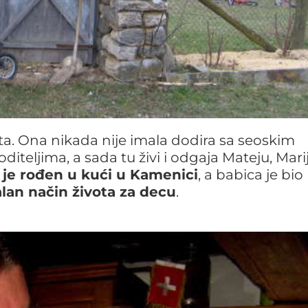
. Ona nikada nije imala dodira sa seoskim
diteljima, a sada tu živi i odgaja Mateju, Marij
 je rođen u kući u Kamenici
, a babica je bio
alan način života za decu
.