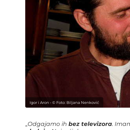
Igor i Aron - © Foto: Biljana Nenković
„
Odgajamo ih
bez televizora
. Imam