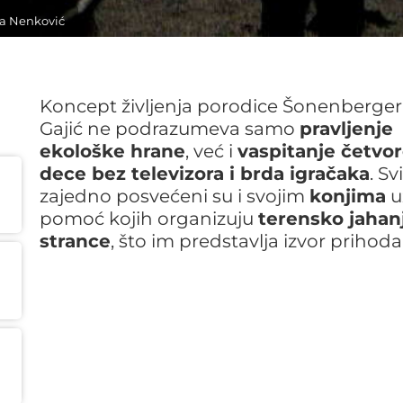
na Nenković
Koncept življenja porodice Šonenberger
Gajić ne podrazumeva samo
pravljenje
ekološke hrane
, već i
vaspitanje četvo
dece bez televizora i brda igračaka
. Svi
zajedno posvećeni su i svojim
konjima
u
pomoć kojih organizuju
terensko jahan
strance
, što im predstavlja izvor prihoda