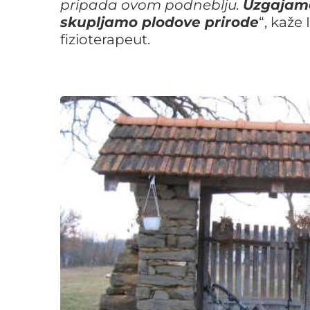
pripada ovom podneblju.
Uzgajamo
skupljamo plodove prirode
“, kaže
fizioterapeut.