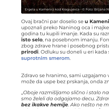
Ergela u Kamenici kod Kragujevca - © Foto: Biljana 
Ovaj bračni par doselio se
u Kamen
upoznali preko Naninog oca i majke, 
godina tu kupili imanje. Kada su razm
isto selo
, na posebnom imanju. Form
zbog zdrave hrane i posebnog prist
prirodi
. Odluku su doneli u eri kada 
.
suprotnim smerom
Zdravo se hranimo, sami uzgajamo v
može da uspe bez prskanja, onda zn
„
Oboje razmišljamo slično i stalo 
smo želeli da odgajamo decu. Zdra
bez ikakve hemije
. Ako nešto ne m