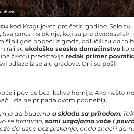
Nenković
icu
kod Kragujevca pre četiri godine. Selo su
Švajcarca i Srpkinje, koji su pre dvadesetak
išljali gde pobeći iz grada, odlučili su da to
irali su
ekološko seosko domaćinstvo
koj
upa životu predstavlja
redak primer povratk
svi odlaze iz sela u gradove. Oni su
pošli
oće i povrće bez ikakve hemije. Ako nešto n
ači i da ne pripada ovom podneblju.
nam je da budemo
u skladu sa prirodom
. Ta
vo se hranimo,
sami uzgajamo voće i povr
ože da uspe bez prskanja, onda znači i da n