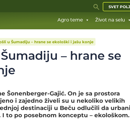
SVET POL
Agro teme
Život na selu
došli u Šumadiju – hrane se ekološki i jašu konje
u Šumadiju – hrane se
nje
e Šonenberger-Gajić. On je sa prostora
eno i zajedno živeli su u nekoliko velikih
dnjoj destinaciji u Beču odlučili da urban
. I to po posebnom konceptu – ekološkom.