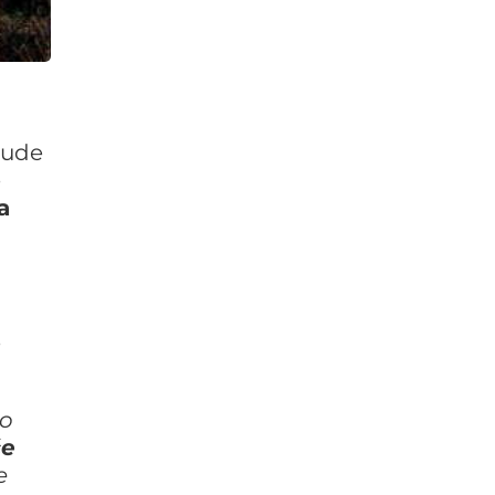
 bude
e
a
e
ko
će
e