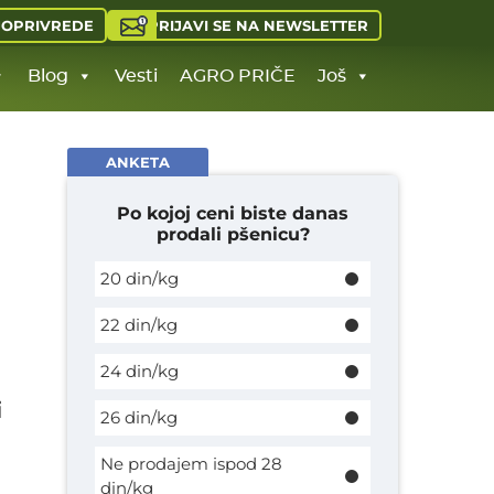
PRIJAVI SE NA NEWSLETTER
JOPRIVREDE
Blog
Vesti
AGRO PRIČE
Još
ANKETA
Po kojoj ceni biste danas
prodali pšenicu?
20 din/kg
22 din/kg
24 din/kg
i
26 din/kg
Ne prodajem ispod 28
din/kg