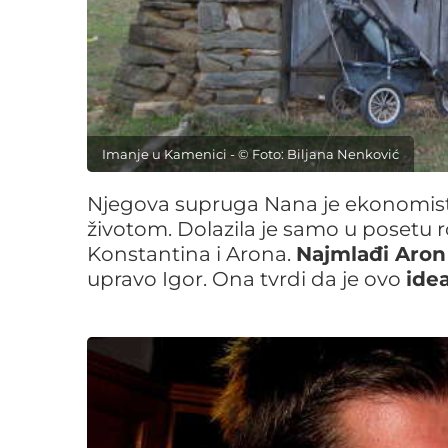
Imanje u Kamenici - © Foto: Biljana Nenković
Njegova supruga Nana je ekonomista
životom. Dolazila je samo u posetu ro
Konstantina i Arona.
Najmlađi Aron
upravo Igor. Ona tvrdi da je ovo
ide