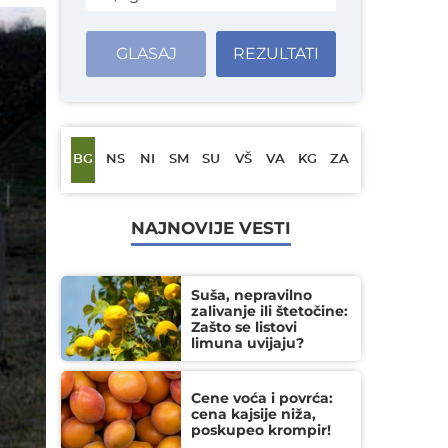
GLASAJ
REZULTATI
BG
NS
NI
SM
SU
VŠ
VA
KG
ZA
NAJNOVIJE VESTI
Suša, nepravilno
zalivanje ili štetočine:
Zašto se listovi
limuna uvijaju?
Cene voća i povrća:
cena kajsije niža,
poskupeo krompir!