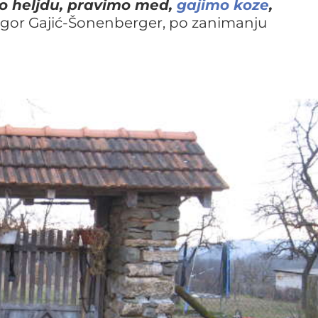
 heljdu, pravimo med,
gajimo koze
,
 Igor Gajić-Šonenberger, po zanimanju