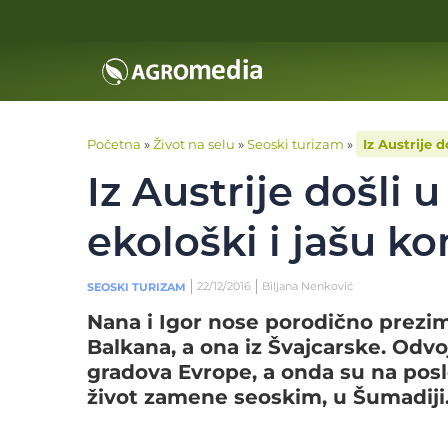
Početna
»
Život na selu
»
Seoski turizam
»
Iz Austrije 
Iz Austrije došli 
ekološki i jašu ko
22/12/2016
Biljana Nenković
SEOSKI TURIZAM
Nana i Igor nose porodično prezim
Balkana, a ona iz Švajcarske. Odvoj
gradova Evrope, a onda su na posle
život zamene seoskim, u Šumadiji