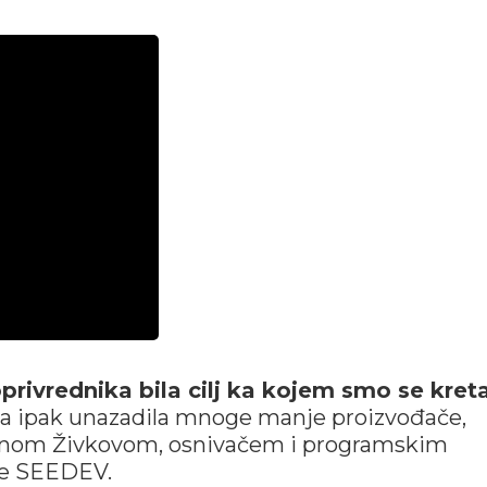
joprivrednika bila cilj ka kojem smo se kreta
 ona ipak unazadila mnoge manje proizvođače,
anom Živkovom, osnivačem i programskim
je SEEDEV.