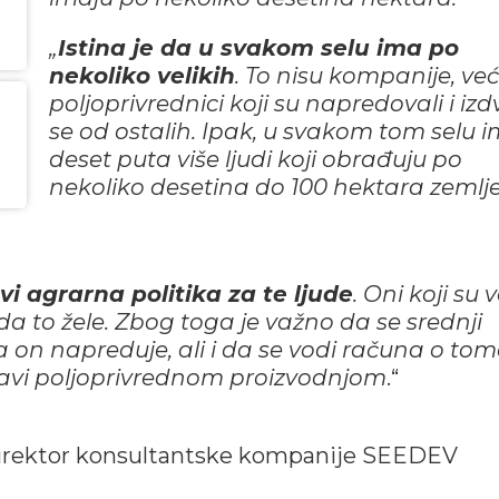
„
Istina je da u svakom selu ima po
nekoliko velikih
. To nisu kompanije, već
poljoprivrednici koji su napredovali i izdv
se od ostalih
. Ipak, u svakom tom selu 
deset puta više ljudi koji obrađuju po
nekoliko desetina do 100 hektara zemlje
i agrarna politika za te ljude
. Oni koji su v
a to žele. Zbog toga je važno da se srednji
 on napreduje, ali i da se vodi računa o tom
 bavi poljoprivrednom proizvodnjom
.“
 direktor konsultantske kompanije SEEDEV