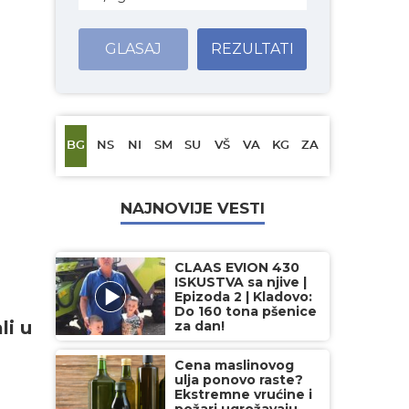
GLASAJ
REZULTATI
BG
NS
NI
SM
SU
VŠ
VA
KG
ZA
NAJNOVIJE VESTI
CLAAS EVION 430
ISKUSTVA sa njive |
Epizoda 2 | Kladovo:
Do 160 tona pšenice
li u
za dan!
Cena maslinovog
ulja ponovo raste?
Ekstremne vrućine i