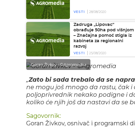
VESTI
28/08/2020
Zadruga „Lipovac“
obrađuje 50ha pod višnjom
– Značajna pomoć stigla iz
kabineta za regionalni
razvoj
VESTI
25/08/2020
Goran Živkov - ©Agromedia
„
Zato bi sada trebalo da se naprav
ne mogu još mnogo da rastu, čak i d
poljoprivrednik nekako podigne i da
koliko će njih još da nastavi da se
Sagovornik:
Goran Živkov, osnivač i programski