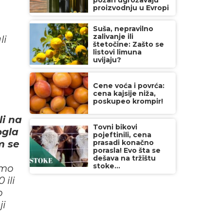
požari ugrožavaju
proizvodnju u Evropi
Suša, nepravilno
zalivanje ili
li
štetočine: Zašto se
listovi limuna
uvijaju?
Cene voća i povrća:
cena kajsije niža,
poskupeo krompir!
li na
Tovni bikovi
ogla
pojeftinili, cena
m se
prasadi konačno
porasla! Evo šta se
dešava na tržištu
stoke...
smo
 ili
o
ji