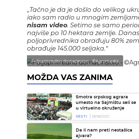
„
Tačno je da je došlo do velikog u
iako sam radio u mnogim zemljam
nisam video
.
Setimo se samo perioda
najviše po 10 hektara zemlje
. Danas
poljoprivrednika obrađuju 80% zemlje
obrađuje 145.000 seljaka.“
Poljoprivredno domaćinstvo - ©Agromedia
MOŽDA VAS ZANIMA
Smotra srpskog agrara
umesto na Sajmištu seli se
u virtuelno okruženje
VESTI
28/08/2020
Da li nam preti nestašica
ajvara?