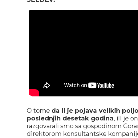
O tome
da li je pojava velikih pol
poslednjih desetak godina
, ili je
razgovarali smo sa gospodinom Gor
direktorom konsultantske kompani