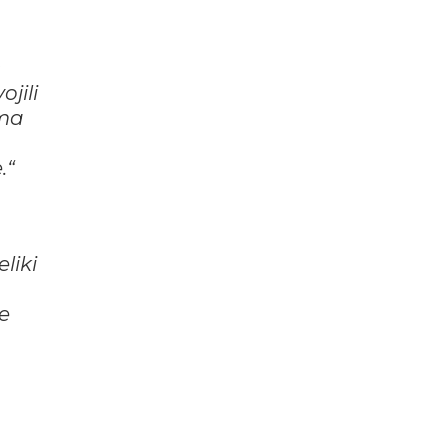
ojili
ima
.“
eliki
e