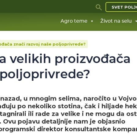
SVET POLJ
Agro teme
Život na selu
zvođača znači razvoj naše poljoprivrede?
va velikih proizvođača
 poljoprivrede?
azad, u mnogim selima, naročito u Vojvod
ađuju po nekoliko stotina, čak i hiljade he
stagnirali ili rade za velike i ne mogu da os
 Ovu pojavu detaljnije nam je objasnio
 programski direktor konsultantske kompa