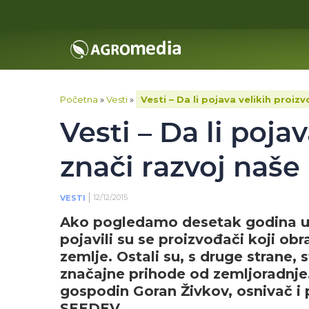
Početna
»
Vesti
»
Vesti – Da li pojava velikih proi
Vesti – Da li poja
znači razvoj naše
12/12/2015
VESTI
Ako pogledamo desetak godina un
pojavili su se proizvođači koji obr
zemlje. Ostali su, s druge strane, 
značajne prihode od zemljoradnje.
gospodin Goran Živkov, osnivač i
SEEDEV.