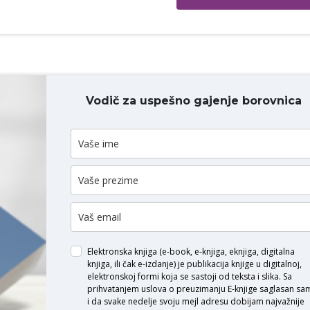
Vodič za uspešno gajenje borovnica
ODAJ KOMENTAR
Elektronska knjiga (e-book, e-knjiga, eknjiga, digitalna
knjiga, ili čak e-izdanje) je publikacija knjige u digitalnoj,
elektronskoj formi koja se sastoji od teksta i slika. Sa
prihvatanjem uslova o
preuzimanju E-knjige
saglasan sa
i da svake nedelje svoju mejl adresu dobijam najvažnije