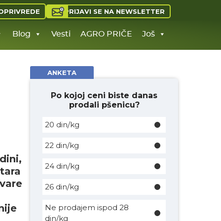
PRIJAVI SE NA NEWSLETTER
OPRIVREDE
Blog
Vesti
AGRO PRIČE
Još
ANKETA
Po kojoj ceni biste danas
prodali pšenicu?
20 din/kg
22 din/kg
ini,
24 din/kg
ktara
tvare
26 din/kg
nije
Ne prodajem ispod 28
din/kg