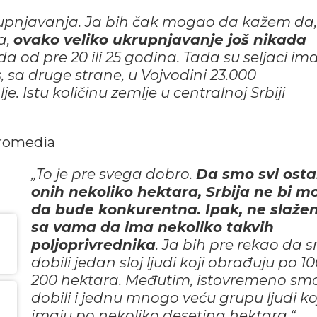
krupnjavanja. Ja bih čak mogao da kažem da,
a,
ovako veliko ukrupnjavanje još nikada
 od pre 20 ili 25 godina. Tada su seljaci ima
, sa druge strane, u Vojvodini 23.000
. Istu količinu zemlje u centralnoj Srbiji
„To je pre svega dobro.
Da smo svi osta
onih nekoliko hektara, Srbija ne bi m
da bude konkurentna.
Ipak, ne slaže
sa vama da ima nekoliko takvih
poljoprivrednika
. Ja bih pre rekao da 
dobili jedan sloj ljudi koji obrađuju po 100
200 hektara. Međutim, istovremeno sm
dobili i jednu mnogo veću grupu ljudi ko
imaju po nekoliko desetina hektara.“