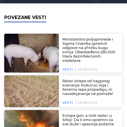
POVEZANE VESTI
Ministarstvo poljoprivrede i
Sigma Crvenka spremili
odgovor na afričku kugu
svinja: Obezbeđeno 250.000
litara dezinfekcionih
sredstava
03/08/2026
VESTI
Ratari strepe od najgoreg
scenarija: Kukuruz, soja i
šećerna repa propadaju, ni
navodnjavanje ne pomaže!
03/08/2026
VESTI
Evropa gori, a rizik raste i u
Srbiji: Da li smo spremni za
sve duže i opasnije požarne