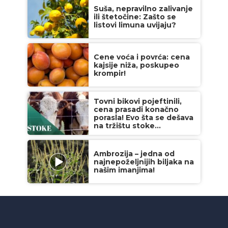
Suša, nepravilno zalivanje
ili štetočine: Zašto se
listovi limuna uvijaju?
Cene voća i povrća: cena
kajsije niža, poskupeo
krompir!
Tovni bikovi pojeftinili,
cena prasadi konačno
porasla! Evo šta se dešava
na tržištu stoke...
Ambrozija – jedna od
najnepoželjnijih biljaka na
našim imanjima!