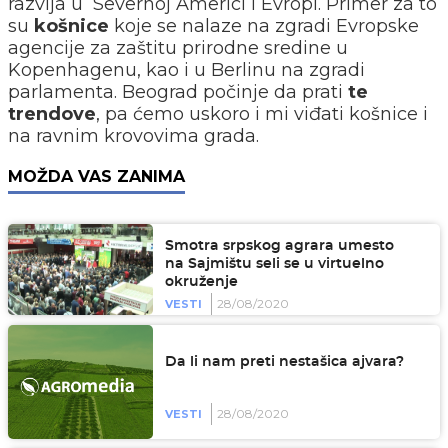
razvija u Severnoj Americi i Evropi. Primer za to
su
košnice
koje se nalaze na zgradi Evropske
agencije za zaštitu prirodne sredine u
Kopenhagenu, kao i u Berlinu na zgradi
parlamenta. Beograd počinje da prati
te
trendove
, pa ćemo uskoro i mi viđati košnice i
na ravnim krovovima grada.
MOŽDA VAS ZANIMA
Smotra srpskog agrara umesto
na Sajmištu seli se u virtuelno
okruženje
28/08/2020
VESTI
Da li nam preti nestašica ajvara?
28/08/2020
VESTI