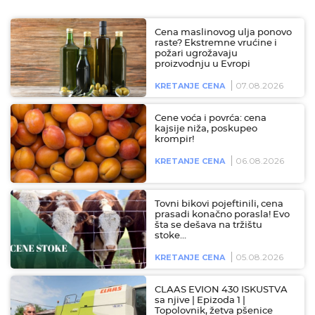
Cena maslinovog ulja ponovo
raste? Ekstremne vrućine i
požari ugrožavaju
proizvodnju u Evropi
07.08.2026
KRETANJE CENA
Cene voća i povrća: cena
kajsije niža, poskupeo
krompir!
06.08.2026
KRETANJE CENA
Tovni bikovi pojeftinili, cena
prasadi konačno porasla! Evo
šta se dešava na tržištu
stoke…
05.08.2026
KRETANJE CENA
CLAAS EVION 430 ISKUSTVA
sa njive | Epizoda 1 |
Topolovnik, žetva pšenice