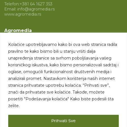
Telefon:
+381 64 1627 353
Email:
info@agromedia.rs
www.agromedia.rs
Agromedia
O nama
Kolačiće upotrebljavamo kako bi ova web stranica radila
Svet poljoprivrede
pravilno te kako bismo bili u stanju vršiti dalja
Marketing usluge
unapređenja stranice sa svrhom poboljšavanja vašeg
korisničkog iskustva, kako bismo personalizovali sadržaj i
Tražimo saradnike
oglase, omogućili funkcionalnost društvenih medija i
analizirali promet. Nastavkom korištenja naših internet
Kontakt
stranica prihvatate upotrebu kolačića. “Prihvati sve”,
znači da prihvatate sve kolačiće. Takođe, možete
Kontakt
posetiti "Podešavanja kolačića" Kako biste podesili šta
želite.
Prihvati Sve