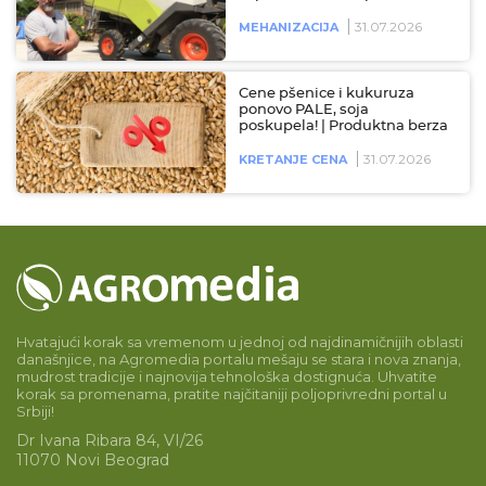
31.07.2026
MEHANIZACIJA
Cene pšenice i kukuruza
ponovo PALE, soja
poskupela! | Produktna berza
31.07.2026
KRETANJE CENA
Hvatajući korak sa vremenom u jednoj od najdinamičnijih oblasti
današnjice, na Agromedia portalu mešaju se stara i nova znanja,
mudrost tradicije i najnovija tehnološka dostignuća. Uhvatite
korak sa promenama, pratite najčitaniji poljoprivredni portal u
Srbiji!
Dr Ivana Ribara 84, VI/26
11070 Novi Beograd