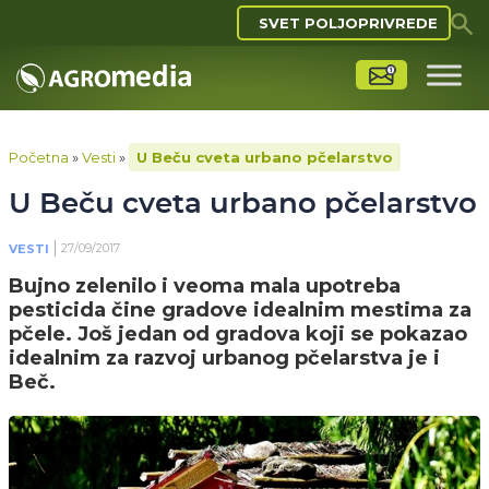
SVET POLJOPRIVREDE
Početna
»
Vesti
»
U Beču cveta urbano pčelarstvo
U Beču cveta urbano pčelarstvo
27/09/2017
VESTI
Bujno zelenilo i veoma mala upotreba
pesticida čine gradove idealnim mestima za
pčele. Još jedan od gradova koji se pokazao
idealnim za razvoj urbanog pčelarstva je i
Beč.