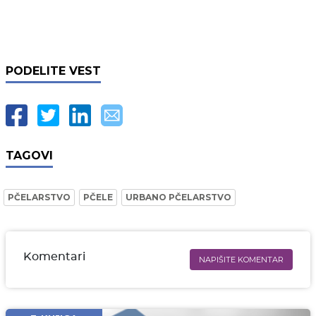
PODELITE VEST
TAGOVI
PČELARSTVO
PČELE
URBANO PČELARSTVO
Komentari
NAPIŠITE KOMENTAR
Ime i prezime* obavezno
Email* obavezno