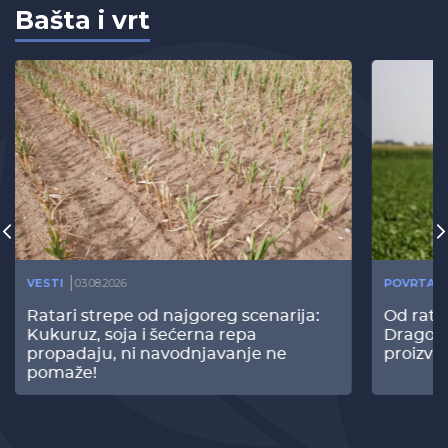
Bašta i vrt
VESTI
03.08.2026
POVRTAR
Ratari strepe od najgoreg scenarija:
Od rata
Kukuruz, soja i šećerna repa
Dragomi
propadaju, ni navodnjavanje ne
proizvo
pomaže!