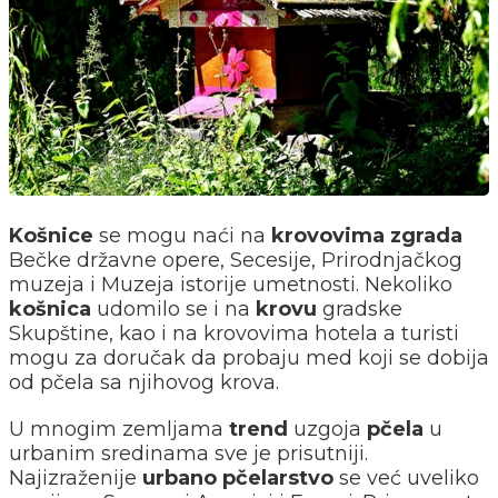
Košnice
se mogu naći na
krovovima zgrada
Bečke državne opere, Secesije, Prirodnjačkog
muzeja i Muzeja istorije umetnosti. Nekoliko
košnica
udomilo se i na
krovu
gradske
Skupštine, kao i na krovovima hotela a turisti
mogu za doručak da probaju med koji se dobija
od pčela sa njihovog krova.
U mnogim zemljama
trend
uzgoja
pčela
u
urbanim sredinama sve je prisutniji.
Najizraženije
urbano pčelarstvo
se već uveliko