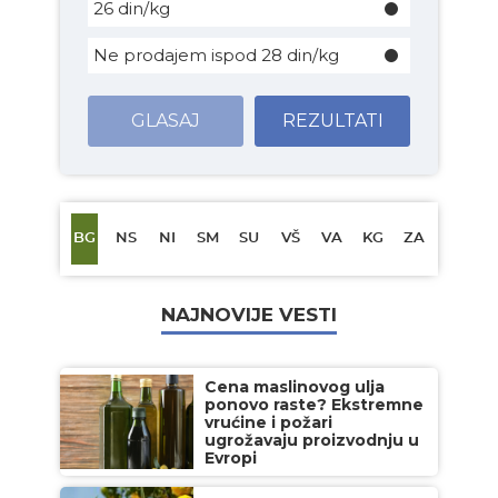
26 din/kg
Ne prodajem ispod 28 din/kg
GLASAJ
REZULTATI
BG
NS
NI
SM
SU
VŠ
VA
KG
ZA
NAJNOVIJE VESTI
Cena maslinovog ulja
ponovo raste? Ekstremne
vrućine i požari
ugrožavaju proizvodnju u
Evropi