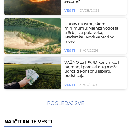
sezone?
01/08/2026
VESTI
Dunav na istorijskom
minimumu: Najniži vodostaj
u Srbiji za pola veka,
Mađarska uvodi vanredne
mere!
31/07/2026
VESTI
VAŽNO za IPARD korisnike: I
najmanji poreski dug može
ugroziti konačnu isplatu
podsticaja!
31/07/2026
VESTI
POGLEDAJ SVE
NAJČITANIJE VESTI