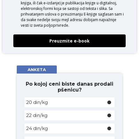
knjiga, ili čak e-izdanje) je publikacija knjige u digitalnoj,
elektronskoj formi koja se sastoji od teksta i slika. Sa
prihvatanjem uslova o
preuzimanju E-knjige
saglasan sam i
da svake nedelje svoju mejl adresu dobijam najvažnije
vesti iz sveta poljoprivrede.
Preuzmite e-book
ANKETA
Po kojoj ceni biste danas prodali
pšenicu?
20 din/kg
22 din/kg
24 din/kg