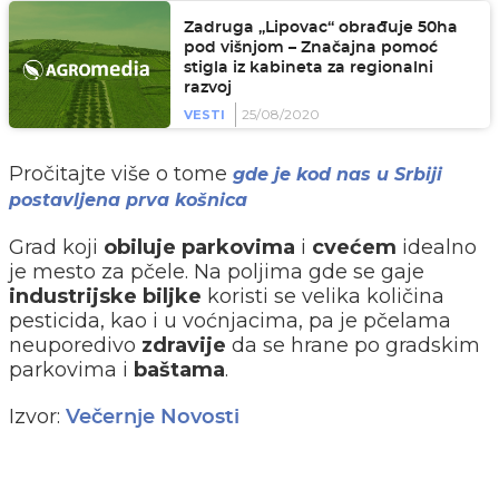
Zadruga „Lipovac“ obrađuje 50ha
pod višnjom – Značajna pomoć
stigla iz kabineta za regionalni
razvoj
25/08/2020
VESTI
Pročitajte više o tome
gde je kod nas u Srbiji
postavljena prva košnica
Grad koji
obiluje parkovima
i
cvećem
idealno
je mesto za pčele. Na poljima gde se gaje
industrijske biljke
koristi se velika količina
pesticida, kao i u voćnjacima, pa je pčelama
neuporedivo
zdravije
da se hrane po gradskim
parkovima i
baštama
.
Izvor:
Večernje Novosti