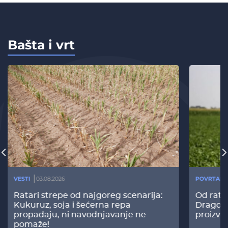
Bašta i vrt
VESTI
03.08.2026
POVRTARS
Ratari strepe od najgoreg scenarija:
Od rata
Kukuruz, soja i šećerna repa
Dragomi
propadaju, ni navodnjavanje ne
proizvo
pomaže!