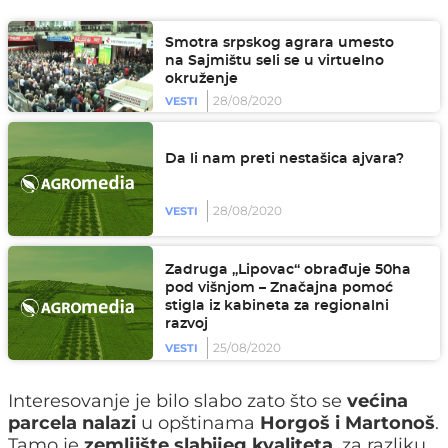
Smotra srpskog agrara umesto
na Sajmištu seli se u virtuelno
okruženje
28/08/2020
VESTI
Da li nam preti nestašica ajvara?
28/08/2020
VESTI
Zadruga „Lipovac“ obrađuje 50ha
pod višnjom – Značajna pomoć
stigla iz kabineta za regionalni
razvoj
25/08/2020
VESTI
Interesovanje je bilo slabo zato što se
većina
parcela nalazi
u opštinama
Horgoš i Martonoš
.
Tamo je
zemljište slabijeg kvaliteta
, za razliku