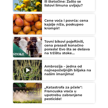
ili štetočine: Zašto se
listovi limuna uvijaju?
Cene voća i povrća: cena
kajsije niža, poskupeo
krompir!
Tovni bikovi pojeftinili,
cena prasadi konačno
porasla! Evo šta se dešava
na tržištu stoke...
Ambrozija – jedna od
najnepoželjnijih biljaka na
našim imanjima!
„Katastrofa za pčele":
Francuska vraća u
upotrebu zabranjene
pesticide!