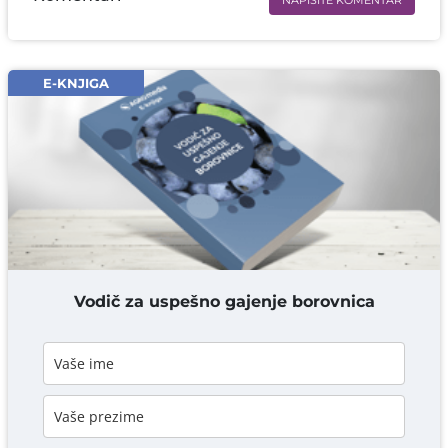
NAPIŠITE KOMENTAR
Ime i prezime* obavezno
Email* obavezno
E-KNJIGA
Komentar* obavezno
DODAJ KOMENTAR
Vodič za uspešno gajenje borovnica