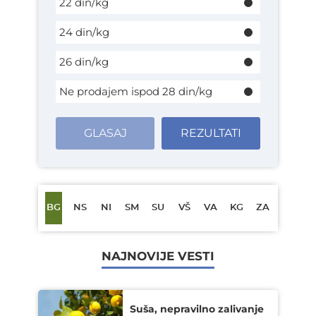
22 din/kg
24 din/kg
26 din/kg
Ne prodajem ispod 28 din/kg
GLASAJ
REZULTATI
BG
NS
NI
SM
SU
VŠ
VA
KG
ZA
NAJNOVIJE VESTI
Suša, nepravilno zalivanje