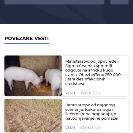
POVEZANE VESTI
Ministarstvo poljoprivrede i
Sigma Crvenka spremili
odgovor na afričku kugu
svinja: Obezbeđeno 250.000
litara dezinfekcionih
sredstava
03/08/2026
VESTI
Ratari strepe od najgoreg
scenarija: Kukuruz, soja i
šećerna repa propadaju, ni
navodnjavanje ne pomaže!
03/08/2026
VESTI