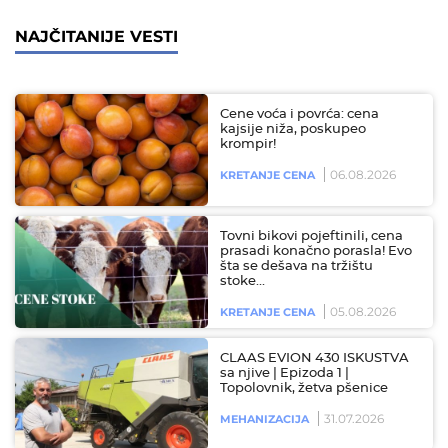
NAJČITANIJE VESTI
Cene voća i povrća: cena
kajsije niža, poskupeo
krompir!
06.08.2026
KRETANJE CENA
Tovni bikovi pojeftinili, cena
prasadi konačno porasla! Evo
šta se dešava na tržištu
stoke…
05.08.2026
KRETANJE CENA
CLAAS EVION 430 ISKUSTVA
sa njive | Epizoda 1 |
Topolovnik, žetva pšenice
31.07.2026
MEHANIZACIJA