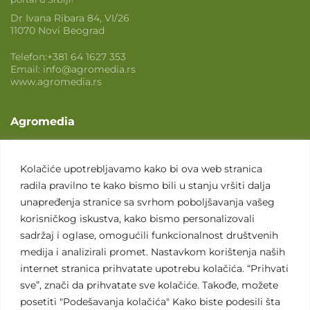
Dr Ivana Ribara 84, VI/26
11070 Novi Beograd
Telefon:
+381 64 1627 353
Email:
info@agromedia.rs
www.agromedia.rs
Agromedia
O nama
Svet poljoprivrede
Kolačiće upotrebljavamo kako bi ova web stranica
radila pravilno te kako bismo bili u stanju vršiti dalja
Marketing usluge
unapređenja stranice sa svrhom poboljšavanja vašeg
Tražimo saradnike
korisničkog iskustva, kako bismo personalizovali
sadržaj i oglase, omogućili funkcionalnost društvenih
Kontakt
medija i analizirali promet. Nastavkom korištenja naših
internet stranica prihvatate upotrebu kolačića. “Prihvati
Kontakt
sve”, znači da prihvatate sve kolačiće. Takođe, možete
posetiti "Podešavanja kolačića" Kako biste podesili šta