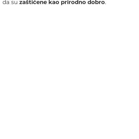
da su
zaštićene kao prirodno dobro
.