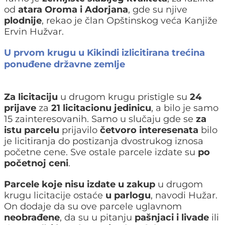
od
atara Oroma i Adorjana
, gde su njive
plodnije
, rekao je član Opštinskog veća Kanjiže
Ervin Hužvar.
U prvom krugu u Kikindi izlicitirana trećina
ponuđene državne zemlje
Za licitaciju
u drugom krugu pristigle su
24
prijave
za
21 licitacionu jedinicu
, a bilo je samo
15 zainteresovanih. Samo u slučaju gde se
za
istu parcelu
prijavilo
četvoro interesenata
bilo
je licitiranja do postizanja dvostrukog iznosa
početne cene. Sve ostale parcele izdate su
po
početnoj ceni
.
Parcele koje nisu izdate u zakup
u drugom
krugu licitacije ostaće
u parlogu
, navodi Hužar.
On dodaje da su ove parcele uglavnom
neobrađene
, da su u pitanju
pašnjaci i livade
ili