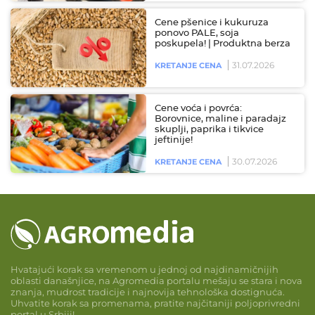
Cene pšenice i kukuruza
ponovo PALE, soja
poskupela! | Produktna berza
31.07.2026
KRETANJE CENA
Cene voća i povrća:
Borovnice, maline i paradajz
skuplji, paprika i tikvice
jeftinije!
30.07.2026
KRETANJE CENA
Hvatajući korak sa vremenom u jednoj od najdinamičnijih
oblasti današnjice, na Agromedia portalu mešaju se stara i nova
znanja, mudrost tradicije i najnovija tehnološka dostignuća.
Uhvatite korak sa promenama, pratite najčitaniji poljoprivredni
portal u Srbiji!