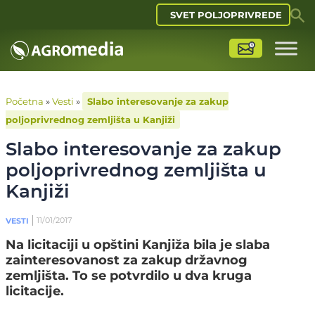
SVET POLJOPRIVREDE
Početna
»
Vesti
»
Slabo interesovanje za zakup
poljoprivrednog zemljišta u Kanjiži
Slabo interesovanje za zakup
poljoprivrednog zemljišta u
Kanjiži
11/01/2017
VESTI
Na licitaciji u opštini Kanjiža bila je slaba
zainteresovanost za zakup državnog
zemljišta. To se potvrdilo u dva kruga
licitacije.