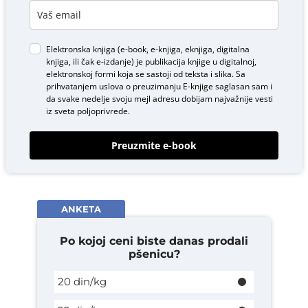
Elektronska knjiga (e-book, e-knjiga, eknjiga, digitalna
knjiga, ili čak e-izdanje) je publikacija knjige u digitalnoj,
elektronskoj formi koja se sastoji od teksta i slika. Sa
prihvatanjem uslova o
preuzimanju E-knjige
saglasan sam i
da svake nedelje svoju mejl adresu dobijam najvažnije vesti
iz sveta poljoprivrede.
Preuzmite e-book
ANKETA
Po kojoj ceni biste danas prodali
pšenicu?
20 din/kg