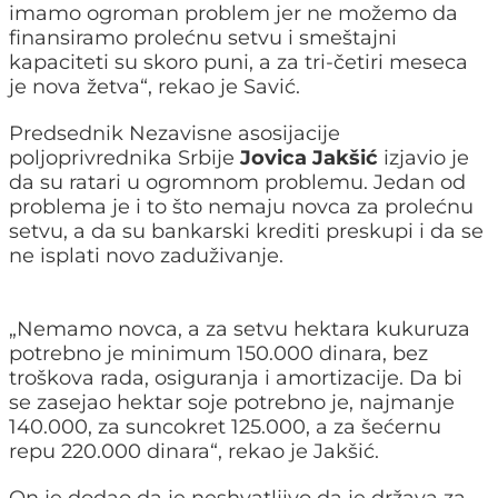
imamo ogroman problem jer ne možemo da
finansiramo prolećnu setvu i smeštajni
kapaciteti su skoro puni, a za tri-četiri meseca
je nova žetva“, rekao je Savić.
Predsednik Nezavisne asosijacije
poljoprivrednika Srbije
Jovica Jakšić
izjavio je
da su ratari u ogromnom problemu. Jedan od
problema je i to što nemaju novca za prolećnu
setvu, a da su bankarski krediti preskupi i da se
ne isplati novo zaduživanje.
„Nemamo novca, a za setvu hektara kukuruza
potrebno je minimum 150.000 dinara, bez
troškova rada, osiguranja i amortizacije. Da bi
se zasejao hektar soje potrebno je, najmanje
140.000, za suncokret 125.000, a za šećernu
repu 220.000 dinara“, rekao je Jakšić.