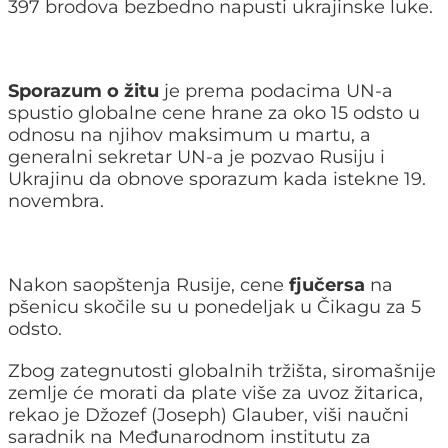
397 brodova bezbedno napusti ukrajinske luke.
Sporazum o žitu
je prema podacima UN-a
spustio globalne cene hrane za oko 15 odsto u
odnosu na njihov maksimum u martu, a
generalni sekretar UN-a je pozvao Rusiju i
Ukrajinu da obnove sporazum kada istekne 19.
novembra.
Nakon saopštenja Rusije, cene
fjučersa
na
pšenicu skočile su u ponedeljak u Čikagu za 5
odsto.
Zbog zategnutosti globalnih tržišta, siromašnije
zemlje će morati da plate više za uvoz žitarica,
rekao je Džozef (Joseph) Glauber, viši naučni
saradnik na Međunarodnom institutu za