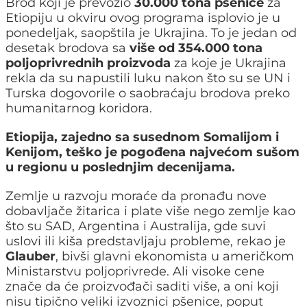
Brod koji je prevozio
30.000 tona pšenice
za
Etiopiju u okviru ovog programa isplovio je u
ponedeljak, saopštila je Ukrajina. To je jedan od
desetak brodova sa
više od 354.000 tona
poljoprivrednih proizvoda
za koje je Ukrajina
rekla da su napustili luku nakon što su se UN i
Turska dogovorile o saobraćaju brodova preko
humanitarnog koridora.
Etiopija, zajedno sa susednom Somalijom i
Kenijom, teško je pogođena najvećom sušom
u regionu u poslednjim decenijama.
Zemlje u razvoju moraće da pronađu nove
dobavljače žitarica i plate više nego zemlje kao
što su SAD, Argentina i Australija, gde suvi
uslovi ili kiša predstavljaju probleme, rekao je
Glauber
, bivši glavni ekonomista u američkom
Ministarstvu poljoprivrede. Ali visoke cene
znače da će proizvođači saditi više, a oni koji
nisu tipično veliki izvoznici pšenice, poput