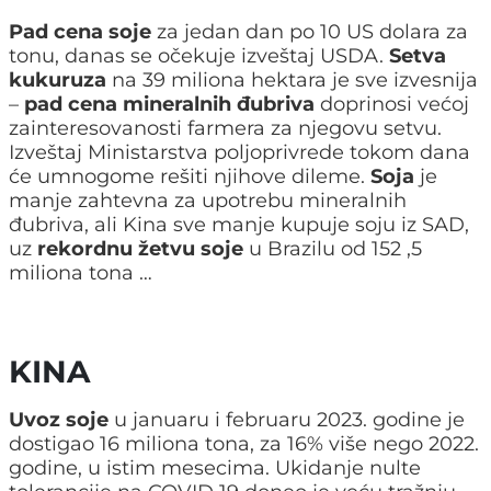
Pad cena soje
za jedan dan po 10 US dolara za
tonu, danas se očekuje izveštaj USDA.
Setva
kukuruza
na 39 miliona hektara je sve izvesnija
–
pad cena mineralnih đubriva
doprinosi većoj
zainteresovanosti farmera za njegovu setvu.
Izveštaj Ministarstva poljoprivrede tokom dana
će umnogome rešiti njihove dileme.
Soja
je
manje zahtevna za upotrebu mineralnih
đubriva, ali Kina sve manje kupuje soju iz SAD,
uz
rekordnu žetvu soje
u Brazilu od 152 ,5
miliona tona …
KINA
Uvoz soje
u januaru i februaru 2023. godine je
dostigao 16 miliona tona, za 16% više nego 2022.
godine, u istim mesecima. Ukidanje nulte