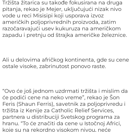
Tržišta žitarica su takođe fokusirana na druga
pitanja, rekao je Mejer, uključujući nizak nivo
vode u reci Misisipi koji usporava izvoz
američkih poljoprivrednih proizvoda, zatim
razočaravajući usev kukuruza na američkom
zapadu i pretnju od štrajka američke železnice.
Ali u delovima afričkog kontinenta, gde su cene
ostale visoke, zabrinutost ponovo raste.
“Ovo će još jednom uzdrmati tržišta i mislim da
će podići cene na neko vreme”, rekao je Šon
Feris (Shaun Ferris), savetnik za poljoprivredu i
tržišta iz Kenije za Catholic Relief Services,
partnera u distribuciji Svetskog programa za
hranu. “To će značiti da cene u Istočnoj Africi,
koje su na rekordno visokom nivou, neće