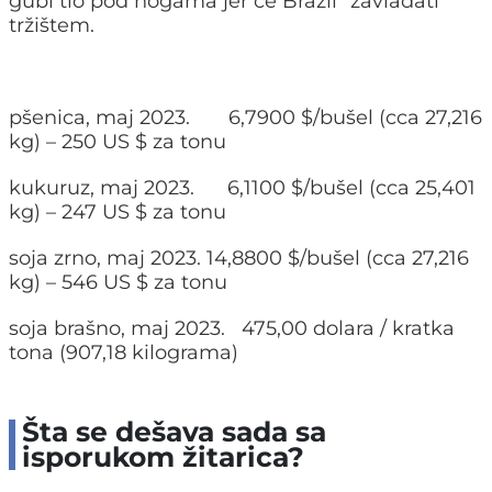
gubi tlo pod nogama jer će Brazil “zavladati”
tržištem.
pšenica, maj 2023. 6,7900 $/bušel (cca 27,216
kg) – 250 US $ za tonu
kukuruz, maj 2023. 6,1100 $/bušel (cca 25,401
kg) – 247 US $ za tonu
soja zrno, maj 2023. 14,8800 $/bušel (cca 27,216
kg) – 546 US $ za tonu
soja brašno, maj 2023. 475,00 dolara / kratka
tona (907,18 kilograma)
Šta se dešava sada sa
isporukom žitarica?