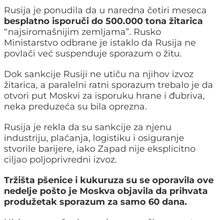
Rusija je ponudila da u naredna četiri meseca
besplatno isporuči do 500.000 tona žitarica
“najsiromašnijim zemljama”. Rusko
Ministarstvo odbrane je istaklo da Rusija ne
povlači već suspenduje sporazum o žitu.
Dok sankcije Rusiji ne utiču na njihov izvoz
žitarica, a paralelni ratni sporazum trebalo je da
otvori put Moskvi za isporuku hrane i đubriva,
neka preduzeća su bila oprezna.
Rusija je rekla da su sankcije za njenu
industriju, plaćanja, logistiku i osiguranje
stvorile barijere, iako Zapad nije eksplicitno
ciljao poljoprivredni izvoz.
Tržišta pšenice i kukuruza su se oporavila ove
nedelje pošto je Moskva objavila da prihvata
produžetak sporazum za samo 60 dana.