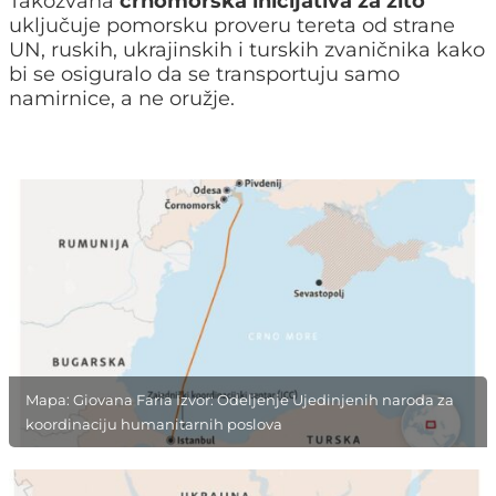
Takozvana
crnomorska inicijativa za žito
uključuje pomorsku proveru tereta od strane
UN, ruskih, ukrajinskih i turskih zvaničnika kako
bi se osiguralo da se transportuju samo
namirnice, a ne oružje.
Mapa: Giovana Faria Izvor: Odeljenje Ujedinjenih naroda za
koordinaciju humanitarnih poslova