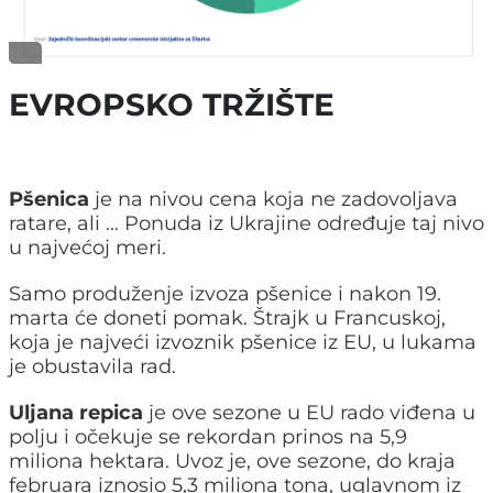
EVROPSKO TRŽIŠTE
Pšenica
je na nivou cena koja ne zadovoljava
ratare, ali … Ponuda iz Ukrajine određuje taj nivo
u najvećoj meri.
Samo produženje izvoza pšenice i nakon 19.
marta će doneti pomak. Štrajk u Francuskoj,
koja je najveći izvoznik pšenice iz EU, u lukama
je obustavila rad.
Uljana repica
je ove sezone u EU rado viđena u
polju i očekuje se rekordan prinos na 5,9
miliona hektara. Uvoz je, ove sezone, do kraja
februara iznosio 5,3 miliona tona, uglavnom iz