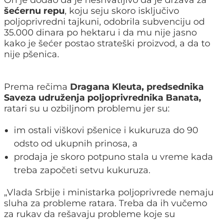
On je dodao da je neshvatljivo da je država za
šećernu repu
, koju seju skoro isključivo
poljoprivredni tajkuni, odobrila subvenciju od
35.000 dinara po hektaru i da mu nije jasno
kako je šećer postao strateški proizvod, a da to
nije pšenica.
Prema rečima
Dragana Kleuta, predsednika
Saveza udruženja poljoprivrednika Banata,
ratari su u ozbiljnom problemu jer su:
im ostali viškovi pšenice i kukuruza do 90
odsto od ukupnih prinosa, a
prodaja je skoro potpuno stala u vreme kada
treba započeti setvu kukuruza.
„Vlada Srbije i ministarka poljoprivrede nemaju
sluha za probleme ratara. Treba da ih vučemo
za rukav da rešavaju probleme koje su