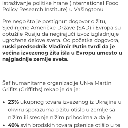
istraživanje politike hrane (International Food
Policy Research Institute) u Vašingtonu.
Pre nego što je postignut dogovor o žitu,
Sjedinjene Američke Države (SAD) i Evropa su
optužile Rusiju da negirajući izvoz izgladnjuje
ugrožene delove sveta. Od početka dogovora,
ruski predsednik Vladimir Putin tvrdi da je
većina izvezenog žita išla u Evropu umesto u
najgladnije zemlje sveta.
Šef humanitarne organizacije UN-a Martin
Grifits (Griffiths) rekao je da je:
23%
ukupnog tovara izvezenog iz Ukrajine u
okviru sporazuma o žitu otišlo u zemlje sa
nižim ili srednje nižim prihodima a da je
49%
svih brodskih tovara pšenice otišlo u te