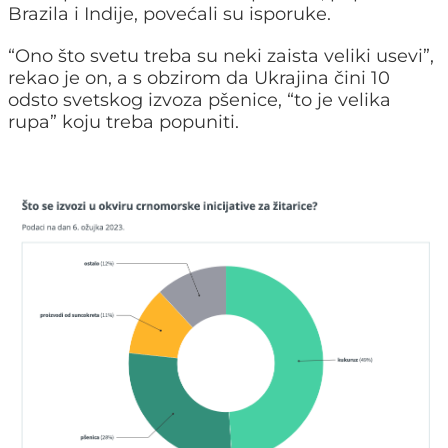
Brazila i Indije, povećali su isporuke.
“Ono što svetu treba su neki zaista veliki usevi”,
rekao je on, a s obzirom da Ukrajina čini 10
odsto svetskog izvoza pšenice, “to je velika
rupa” koju treba popuniti.