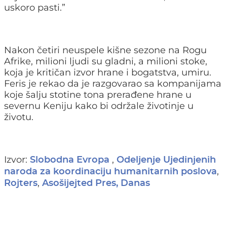
uskoro pasti.”
Nakon četiri neuspele kišne sezone na Rogu
Afrike, milioni ljudi su gladni, a milioni stoke,
koja je kritičan izvor hrane i bogatstva, umiru.
Feris je rekao da je razgovarao sa kompanijama
koje šalju stotine tona prerađene hrane u
severnu Keniju kako bi održale životinje u
životu.
Izvor:
,
Slobodna Evropa
Odeljenje Ujedinjenih
,
naroda za koordinaciju humanitarnih poslova
,
Rojters
Asošijejted Pres,
Danas