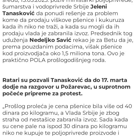
sredu, 15.03.2023. poziv ministarki poljoprivrede,
šumarstva i vodoprivrede Srbije
Jeleni
Tanasković
da ponudi rešenje za problem
kome da prodaju viškove pšenice i kukuruza
kada ih niko ne traži, a kada su mogli da ih
prodaju vlada je zabranila izvoz. Predsednik tog
uduženja
Nedeljko Savić
rekao je za Betu da je,
prema pouzdanim podacima, višak pšenice
kod proizvodjača oko 1,5 miliona tona. Ovo je
praktično POLA prošlogodišnjeg roda.
Ratari su pozvali Tanasković da do 17. marta
dodje na razgovor u Požarevac, u suprotnom
počeće pripreme za protest.
„Prošlog proleća je cena pšenice bila više od 40
dinara po kilogramu, a Vlada Srbije je zbog
straha od nestašice zabranila izvoz. Sada kada
su cene pale na ispod 30 dinara po kilogramu
niko ne kupuje te poljoprivrede proizvode i