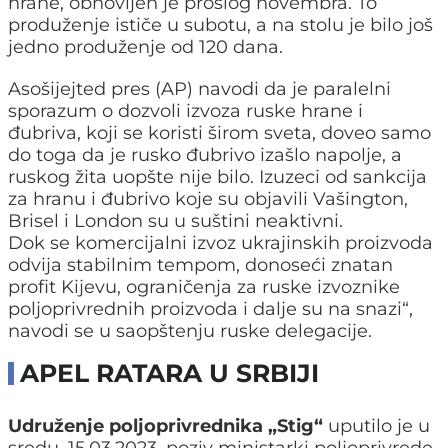
hrane, obnovljen je prošlog novembra. To
produženje ističe u subotu, a na stolu je bilo još
jedno produženje od 120 dana.
Asošijejted pres (AP) navodi da je paralelni
sporazum o dozvoli izvoza ruske hrane i
đubriva, koji se koristi širom sveta, doveo samo
do toga da je rusko đubrivo izašlo napolje, a
ruskog žita uopšte nije bilo. Izuzeci od sankcija
za hranu i đubrivo koje su objavili Vašington,
Brisel i London su u suštini neaktivni.
Dok se komercijalni izvoz ukrajinskih proizvoda
odvija stabilnim tempom, donoseći znatan
profit Kijevu, ograničenja za ruske izvoznike
poljoprivrednih proizvoda i dalje su na snazi“,
navodi se u saopštenju ruske delegacije.
APEL RATARA U SRBIJI
Udruženje poljoprivrednika „Stig“
uputilo je u