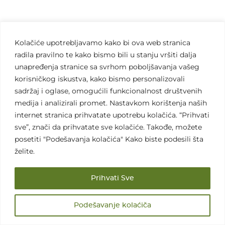
Kolačiće upotrebljavamo kako bi ova web stranica
radila pravilno te kako bismo bili u stanju vršiti dalja
unapređenja stranice sa svrhom poboljšavanja vašeg
korisničkog iskustva, kako bismo personalizovali
sadržaj i oglase, omogućili funkcionalnost društvenih
medija i analizirali promet. Nastavkom korištenja naših
internet stranica prihvatate upotrebu kolačića. “Prihvati
sve”, znači da prihvatate sve kolačiće. Takođe, možete
posetiti "Podešavanja kolačića" Kako biste podesili šta
želite.
Prihvati Sve
Podešavanje kolaćiča