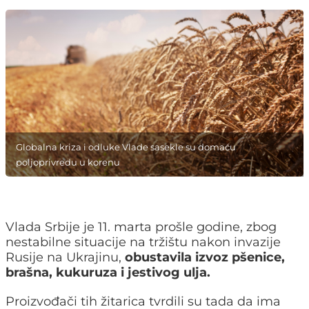
Globalna kriza i odluke Vlade sasekle su domaću
poljoprivredu u korenu
Vlada Srbije je 11. marta prošle godine, zbog
nestabilne situacije na tržištu nakon invazije
Rusije na Ukrajinu,
obustavila izvoz pšenice,
brašna, kukuruza i jestivog ulja.
Proizvođači tih žitarica tvrdili su tada da ima