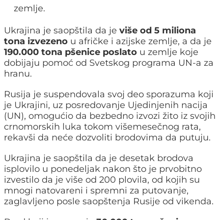
zemlje.
Ukrajina je saopštila da je
više od 5 miliona
tona izvezeno
u afričke i azijske zemlje, a da je
190.000 tona pšenice poslato
u zemlje koje
dobijaju pomoć od Svetskog programa UN-a za
hranu.
Rusija je suspendovala svoj deo sporazuma koji
je Ukrajini, uz posredovanje Ujedinjenih nacija
(UN), omogućio da bezbedno izvozi žito iz svojih
crnomorskih luka tokom višemesečnog rata,
rekavši da neće dozvoliti brodovima da putuju.
Ukrajina je saopštila da je desetak brodova
isplovilo u ponedeljak nakon što je prvobitno
izvestilo da je više od 200 plovila, od kojih su
mnogi natovareni i spremni za putovanje,
zaglavljeno posle saopštenja Rusije od vikenda.