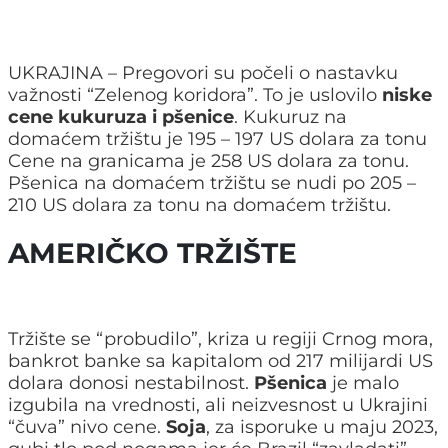
UKRAJINA – Pregovori su počeli o nastavku
važnosti “Zelenog koridora”. To je uslovilo
niske
cene kukuruza i pšenice
. Kukuruz na
domaćem tržištu je 195 – 197 US dolara za tonu
Cene na granicama je 258 US dolara za tonu.
Pšenica na domaćem tržištu se nudi po 205 –
210 US dolara za tonu na domaćem tržištu.
AMERIČKO TRŽIŠTE
Tržište se “probudilo”, kriza u regiji Crnog mora,
bankrot banke sa kapitalom od 217 milijardi US
dolara donosi nestabilnost.
Pšenica
je malo
izgubila na vrednosti, ali neizvesnost u Ukrajini
“čuva” nivo cene.
Soja
, za isporuke u maju 2023,