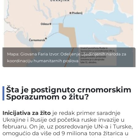
Mapa: Giovana Faria Izvor: Odeljenje Ujedinjenih naroda za
koordinaciju humanitarnih poslova
Šta je postignuto crnomorskim
Sporazumom o žitu?
Inicijativa za žito
je redak primer saradnje
Ukrajine i Rusije od početka ruske invazije u
februaru. On je, uz posredovanje UN-a i Turske,
omogućio da više od 9 miliona tona žitarica u