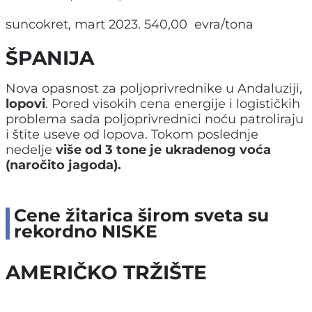
suncokret, mart 2023. 540,00 evra/tona
ŠPANIJA
Nova opasnost za poljoprivrednike u Andaluziji,
lopovi
. Pored visokih cena energije i logističkih
problema sada poljoprivrednici noću patroliraju
i štite useve od lopova. Tokom poslednje
nedelje
više od 3 tone je ukradenog voća
(naročito jagoda).
Cene žitarica širom sveta su
rekordno NISKE
AMERIČKO TRŽIŠTE