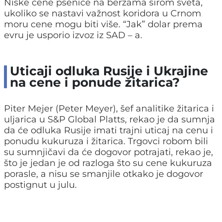
Niske cene pšenice na berzama širom sveta,
ukoliko se nastavi važnost koridora u Crnom
moru cene mogu biti više. “Jak” dolar prema
evru je usporio izvoz iz SAD – a.
Uticaji odluka Rusije i Ukrajine
na cene i ponude žitarica?
Piter Mejer (Peter Meyer), šef analitike žitarica i
uljarica u S&P Global Platts, rekao je da sumnja
da će odluka Rusije imati trajni uticaj na cenu i
ponudu kukuruza i žitarica. Trgovci robom bili
su sumnjičavi da će dogovor potrajati, rekao je,
što je jedan je od razloga što su cene kukuruza
porasle, a nisu se smanjile otkako je dogovor
postignut u julu.