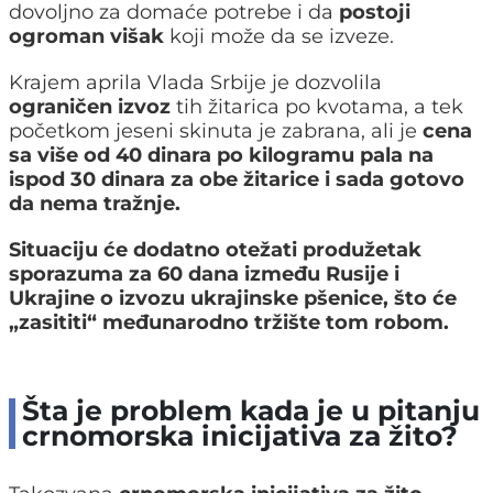
dovoljno za domaće potrebe i da
postoji
ogroman višak
koji može da se izveze.
Krajem aprila Vlada Srbije je dozvolila
ograničen izvoz
tih žitarica po kvotama, a tek
početkom jeseni skinuta je zabrana, ali je
cena
sa više od 40 dinara po kilogramu pala na
ispod 30 dinara za obe žitarice i sada gotovo
da nema tražnje.
Situaciju će dodatno otežati produžetak
sporazuma za 60 dana između Rusije i
Ukrajine o izvozu ukrajinske pšenice, što će
„zasititi“ međunarodno tržište tom robom.
Šta je problem kada je u pitanju
crnomorska inicijativa za žito?