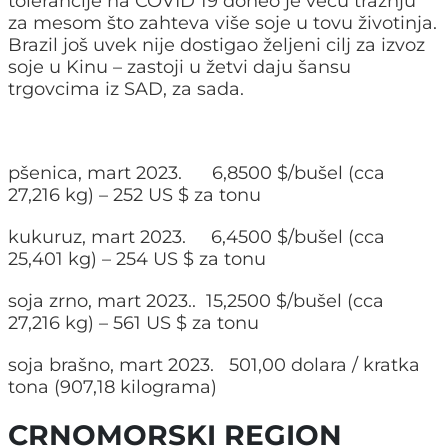
tolerancije na COVID 19 doneo je veću tražnju
za mesom što zahteva više soje u tovu životinja.
Brazil još uvek nije dostigao željeni cilj za izvoz
soje u Kinu – zastoji u žetvi daju šansu
trgovcima iz SAD, za sada.
pšenica, mart 2023. 6,8500 $/bušel (cca
27,216 kg) – 252 US $ za tonu
kukuruz, mart 2023. 6,4500 $/bušel (cca
25,401 kg) – 254 US $ za tonu
soja zrno, mart 2023.. 15,2500 $/bušel (cca
27,216 kg) – 561 US $ za tonu
soja brašno, mart 2023. 501,00 dolara / kratka
tona (907,18 kilograma)
CRNOMORSKI REGION