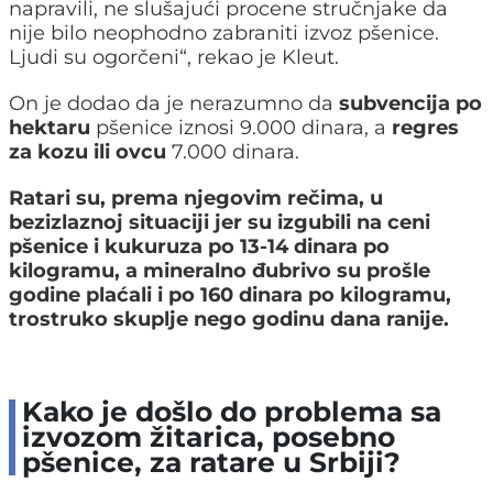
napravili, ne slušajući procene stručnjake da
nije bilo neophodno zabraniti izvoz pšenice.
Ljudi su ogorčeni“, rekao je Kleut.
On je dodao da je nerazumno da
subvencija po
hektaru
pšenice iznosi 9.000 dinara, a
regres
za kozu ili ovcu
7.000 dinara.
Ratari su, prema njegovim rečima, u
bezizlaznoj situaciji jer su izgubili na ceni
pšenice i kukuruza po 13-14 dinara po
kilogramu, a mineralno đubrivo su prošle
godine plaćali i po 160 dinara po kilogramu,
trostruko skuplje nego godinu dana ranije.
Kako je došlo do problema sa
izvozom žitarica, posebno
pšenice, za ratare u Srbiji?