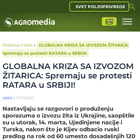
SVET POLJOPRIVREDE
Početna
»
Vesti
»
GLOBALNA KRIZA SA IZVOZOM ŽITARICA:
Spremaju se protesti RATARA u SRBIJI!
GLOBALNA KRIZA SA IZVOZOM
ŽITARICA: Spremaju se protesti
RATARA u SRBIJI!
16/03/2023
VESTI
Nastavljaju se razgovori o produženju
sporazuma o izvozu žita iz Ukrajine, saopštile
su u utorak, 14. marta, Ujedinjene nacije i
Turska, nakon što je Kijev odbacio ruski
predlog na rok od 60 umesto dosadašnjih 120