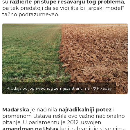
su
različite pristupe rešavanju tog problema
,
pa tek predstoji da se vidi šta bi „srpski model”
tačno podrazumevao.
Prodaja poljoprivrednog zemljišta strancima - © Pixabay
Mađarska
je načinila
najradikalniji potez
i
promenom Ustava rešila ovo važno nacionalno
pitanje. U parlamentu je 2012. usvojen
amandman na Ustav
koji zabranjuje strancima