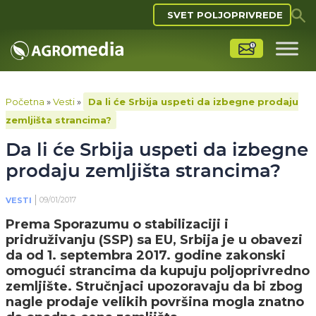
SVET POLJOPRIVREDE
Početna
»
Vesti
»
Da li će Srbija uspeti da izbegne prodaju
zemljišta strancima?
Da li će Srbija uspeti da izbegne
prodaju zemljišta strancima?
09/01/2017
VESTI
Prema Sporazumu o stabilizaciji i
pridruživanju (SSP) sa EU, Srbija je u obavezi
da od 1. septembra 2017. godine zakonski
omogući strancima da kupuju poljoprivredno
zemljište. Stručnjaci upozoravaju da bi zbog
nagle prodaje velikih površina mogla znatno