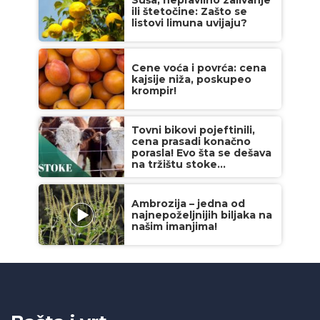
Suša, nepravilno zalivanje
ili štetočine: Zašto se
listovi limuna uvijaju?
Cene voća i povrća: cena
kajsije niža, poskupeo
krompir!
Tovni bikovi pojeftinili,
cena prasadi konačno
porasla! Evo šta se dešava
na tržištu stoke...
Ambrozija – jedna od
najnepoželjnijih biljaka na
našim imanjima!