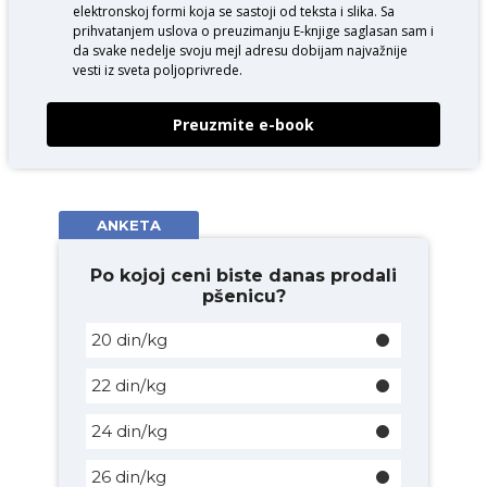
elektronskoj formi koja se sastoji od teksta i slika. Sa
prihvatanjem uslova o
preuzimanju E-knjige
saglasan sam i
da svake nedelje svoju mejl adresu dobijam najvažnije
vesti iz sveta poljoprivrede.
Preuzmite e-book
ANKETA
Po kojoj ceni biste danas prodali
pšenicu?
20 din/kg
22 din/kg
24 din/kg
26 din/kg