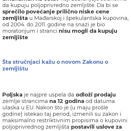
da kupuju poljoprivredno zemljište. Da bi se
sprečilo povećanje prilično niske cene
zemljišta
u Mađarskoj i špekulantska kupovina,
od 2004. do 2011. godine na snazi je bio
moratorijum i stranci
nisu mogli da kupuju
zemljište
.
Šta stručnjaci kažu o novom Zakonu o
zemljištu
Poljska
je najpre uspela da
odloži prodaju
zemlje strancima
na 12 godina
od datuma
ulaska u EU. Nakon što je (u maju prošle
godine) istekao taj period, izmenili su zakon i
maksimalno restriktivnim propisima o kupovini
poljoprivrednog zemljišta
postavili uslove za