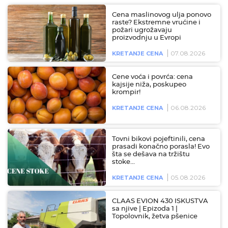
Cena maslinovog ulja ponovo
raste? Ekstremne vrućine i
požari ugrožavaju
proizvodnju u Evropi
07.08.2026
KRETANJE CENA
Cene voća i povrća: cena
kajsije niža, poskupeo
krompir!
06.08.2026
KRETANJE CENA
Tovni bikovi pojeftinili, cena
prasadi konačno porasla! Evo
šta se dešava na tržištu
stoke…
05.08.2026
KRETANJE CENA
CLAAS EVION 430 ISKUSTVA
sa njive | Epizoda 1 |
Topolovnik, žetva pšenice