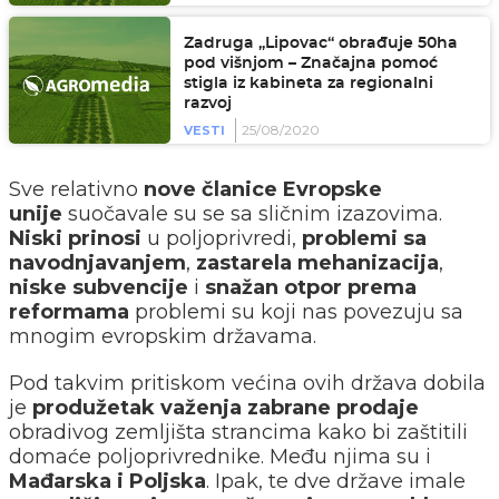
Zadruga „Lipovac“ obrađuje 50ha
pod višnjom – Značajna pomoć
stigla iz kabineta za regionalni
razvoj
25/08/2020
VESTI
Sve relativno
nove članice Evropske
unije
suočavale su se sa sličnim izazovima.
Niski prinosi
u poljoprivredi,
problemi sa
navodnjavanjem
,
zastarela mehanizacija
,
niske subvencije
i
snažan otpor prema
reformama
problemi su koji nas povezuju sa
mnogim evropskim državama.
Pod takvim pritiskom većina ovih država dobila
je
produžetak važenja zabrane prodaje
obradivog zemljišta strancima kako bi zaštitili
domaće poljoprivrednike. Među njima su i
Mađarska i Poljska
. Ipak, te dve države imale