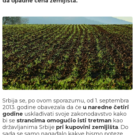
da opadne cena zemljišta.
Srbija se, po ovom sporazumu, od 1. septembra
2013. godine obavezala da će
u naredne četiri
godine
usklađivati svoje zakonodavstvo kako
bi se
strancima omogućio isti tretman
kao
državljanima Srbije
pri kupovini zemljišta
. Do
sada se samo nagađalo kakve bismo poteze