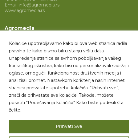
Email:
info@agromedia.rs
www.agromedia.rs
Agromedia
O nama
Kolačiće upotrebljavamo kako bi ova web stranica radila
Svet poljoprivrede
pravilno te kako bismo bili u stanju vršiti dalja
Marketing usluge
unapređenja stranice sa svrhom poboljšavanja vašeg
korisničkog iskustva, kako bismo personalizovali sadržaj i
Tražimo saradnike
oglase, omogućili funkcionalnost društvenih medija i
analizirali promet. Nastavkom korištenja naših internet
Kontakt
stranica prihvatate upotrebu kolačića. “Prihvati sve”,
znači da prihvatate sve kolačiće. Takođe, možete
Kontakt
posetiti "Podešavanja kolačića" Kako biste podesili šta
želite.
Prihvati Sve