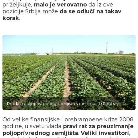
priželjkuje,
malo je verovatno
da iz ove
pozicije Srbija može
da se odluči na takav
korak
.
Prodaja poljoprivrednog zemljišta strancima - © Pixabay
Od velike finansijske i prehrambene krize 2008.
godine, u svetu vlada
pravi rat za preuzimanje
poljoprivrednog zemljišta
.
Veliki investitori
,