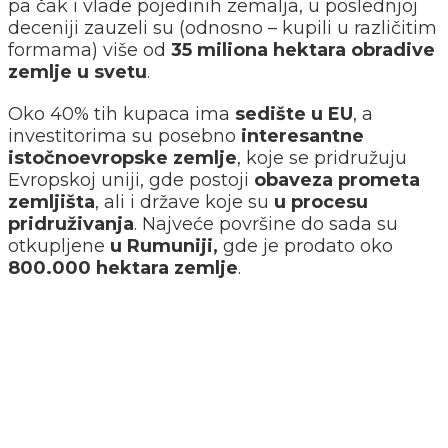
pa čak i vlade pojedinih zemalja, u poslednjoj
deceniji zauzeli su (odnosno – kupili u različitim
formama) više od
35 miliona hektara obradive
zemlje u svetu
.
Oko 40% tih kupaca ima
sedište u EU
, a
investitorima su posebno
interesantne
istočnoevropske zemlje
, koje se pridružuju
Evropskoj uniji, gde postoji
obaveza prometa
zemljišta
, ali i države koje su
u procesu
pridruživanja
. Najveće površine do sada su
otkupljene
u Rumuniji,
gde je prodato oko
800.000 hektara zemlje
.