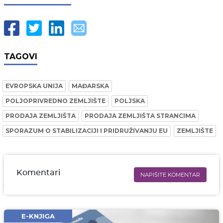
TAGOVI
EVROPSKA UNIJA
MAĐARSKA
POLJOPRIVREDNO ZEMLJIŠTE
POLJSKA
PRODAJA ZEMLJIŠTA
PRODAJA ZEMLJIŠTA STRANCIMA
SPORAZUM O STABILIZACIJI I PRIDRUŽIVANJU EU
ZEMLJIŠTE
Komentari
NAPIŠITE KOMENTAR
Ime i prezime* obavezno
Email* obavezno
E-KNJIGA