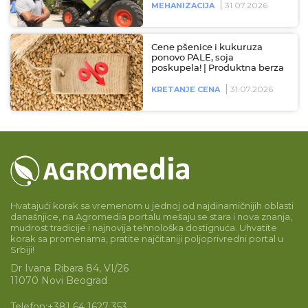
31.07.2026
MEHANIZACIJA
Cene pšenice i kukuruza
ponovo PALE, soja
poskupela! | Produktna berza
31.07.2026
KRETANJE CENA
Hvatajući korak sa vremenom u jednoj od najdinamičnijih oblasti
današnjice, na Agromedia portalu mešaju se stara i nova znanja,
mudrost tradicije i najnovija tehnološka dostignuća. Uhvatite
korak sa promenama, pratite najčitaniji poljoprivredni portal u
Srbiji!
Dr Ivana Ribara 84, VI/26
11070 Novi Beograd
Telefon:
+381 64 1627 353