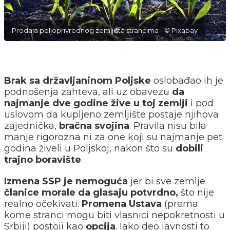
Prodaja poljoprivrednog zemljišta strancima - © Pixabay
Brak sa državljaninom Poljske
oslobađao ih je
podnošenja zahteva, ali uz obavezu
da
najmanje dve godine žive u toj zemlji
i pod
uslovom da kupljeno zemljište postaje njihova
zajednička,
bračna svojina
. Pravila nisu bila
manje rigorozna ni za one koji su najmanje pet
godina živeli u Poljskoj, nakon što su
dobili
trajno boravište
.
Izmena SSP je nemoguća
jer bi sve zemlje
članice morale da glasaju potvrdno,
što nije
realno očekivati.
Promena Ustava
(prema
kome stranci mogu biti vlasnici nepokretnosti u
Srbiji) postoji kao
opcija
. Iako deo javnosti to