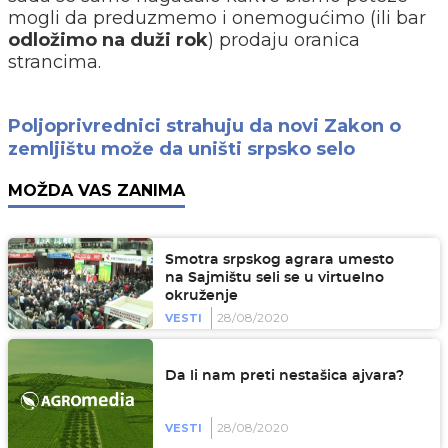
mogli da preduzmemo i onemogućimo (ili bar
odložimo na duži rok
) prodaju oranica
strancima.
Poljoprivrednici strahuju da novi Zakon o
zemljištu može da uništi srpsko selo
MOŽDA VAS ZANIMA
Smotra srpskog agrara umesto
na Sajmištu seli se u virtuelno
okruženje
28/08/2020
VESTI
Da li nam preti nestašica ajvara?
28/08/2020
VESTI