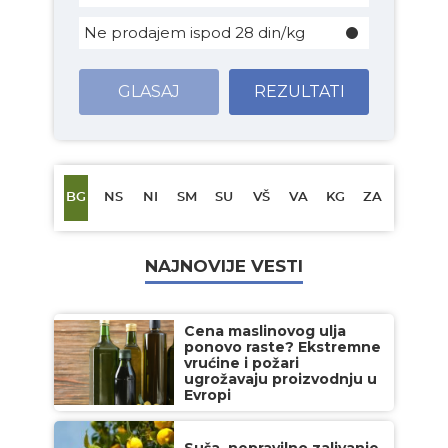
Ne prodajem ispod 28 din/kg
GLASAJ
REZULTATI
BG
NS
NI
SM
SU
VŠ
VA
KG
ZA
NAJNOVIJE VESTI
Cena maslinovog ulja
ponovo raste? Ekstremne
vrućine i požari
ugrožavaju proizvodnju u
Evropi