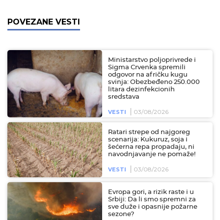
POVEZANE VESTI
Ministarstvo poljoprivrede i
Sigma Crvenka spremili
odgovor na afričku kugu
svinja: Obezbeđeno 250.000
litara dezinfekcionih
sredstava
03/08/2026
VESTI
Ratari strepe od najgoreg
scenarija: Kukuruz, soja i
šećerna repa propadaju, ni
navodnjavanje ne pomaže!
03/08/2026
VESTI
Evropa gori, a rizik raste i u
Srbiji: Da li smo spremni za
sve duže i opasnije požarne
sezone?