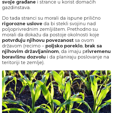
svoje građane
i strance u korist domaćih
gazdinstava.
Do tada stranci su morali da ispune prilično
rigorozne uslove
da bi stekli svojinu nad
poljoprivrednim zemljištem. Prethodno su
morali da dokažu da postoje okolnosti koje
potvrđuju njihovu povezanost
sa ovom
državom (recimo –
poljsko poreklo
,
brak sa
njihovim državljaninom
, da imaju p
rivremenu
boravišnu dozvolu
i da planiraju poslovanje na
teritoriji te zemlje).