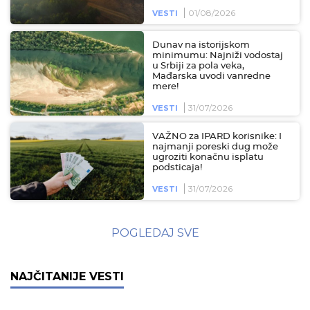
01/08/2026
VESTI
Dunav na istorijskom
minimumu: Najniži vodostaj
u Srbiji za pola veka,
Mađarska uvodi vanredne
mere!
31/07/2026
VESTI
VAŽNO za IPARD korisnike: I
najmanji poreski dug može
ugroziti konačnu isplatu
podsticaja!
31/07/2026
VESTI
POGLEDAJ SVE
NAJČITANIJE VESTI