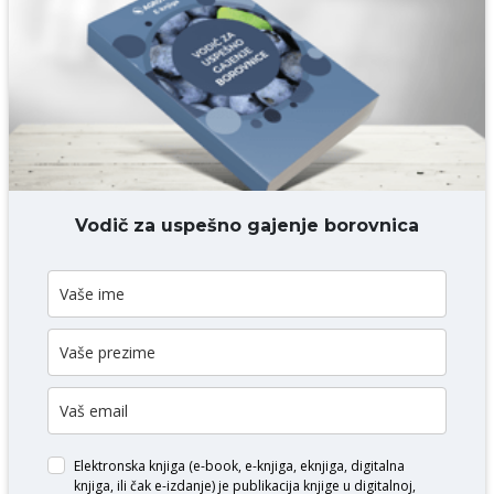
Komentar* obavezno
DODAJ KOMENTAR
Vodič za uspešno gajenje borovnica
Elektronska knjiga (e-book, e-knjiga, eknjiga, digitalna
knjiga, ili čak e-izdanje) je publikacija knjige u digitalnoj,