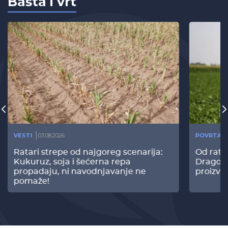
Bašta i vrt
VESTI
03.08.2026
POVRTAR
Ratari strepe od najgoreg scenarija:
Od rata
Kukuruz, soja i šećerna repa
Dragomi
propadaju, ni navodnjavanje ne
proizvo
pomaže!