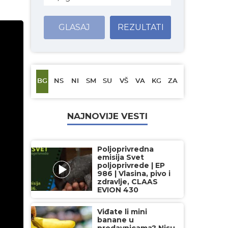
GLASAJ
REZULTATI
BG
NS
NI
SM
SU
VŠ
VA
KG
ZA
NAJNOVIJE VESTI
Poljoprivredna
emisija Svet
poljoprivrede | EP
986 | Vlasina, pivo i
zdravlje, CLAAS
EVION 430
Viđate li mini
banane u