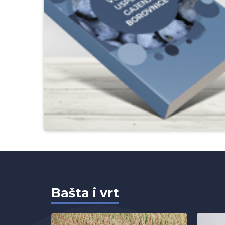
D
Bašta i vrt