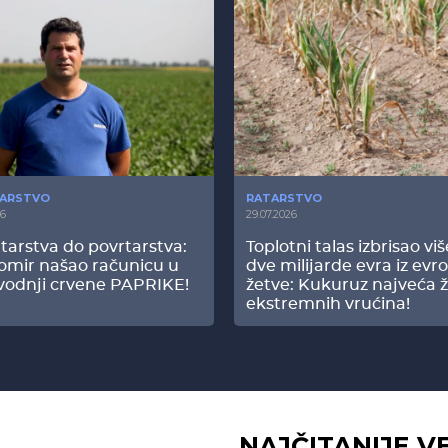
ARSTVO
RATARSTVO
26
29.07.2026
tarstva do povrtarstva:
Toplotni talas izbrisao vi
omir našao računicu u
dve milijarde evra iz evr
vodnji crvene PAPRIKE!
žetve: Kukuruz najveća ž
ekstremnih vrućina!
NAJČITANIJE V