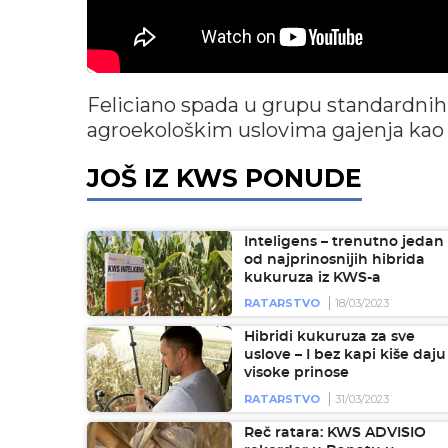
Feliciano spada u grupu standardnih h
agroekološkim uslovima gajenja kao i
JOŠ IZ KWS PONUDE
Inteligens – trenutno jedan
od najprinosnijih hibrida
kukuruza iz KWS-a
RATARSTVO
18/03/2023
Hibridi kukuruza za sve
uslove – I bez kapi kiše daju
visoke prinose
RATARSTVO
31/03/2023
Reč ratara: KWS ADVISIO