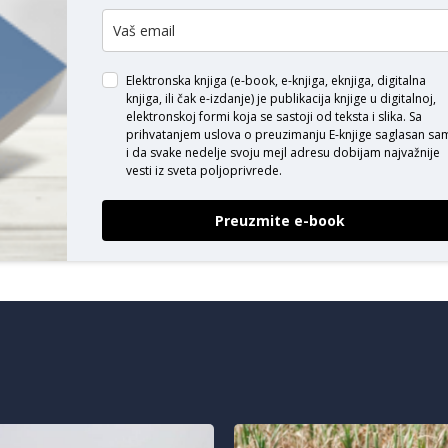
ODAJ KOMENTAR
Elektronska knjiga (e-book, e-knjiga, eknjiga, digitalna
knjiga, ili čak e-izdanje) je publikacija knjige u digitalnoj,
elektronskoj formi koja se sastoji od teksta i slika. Sa
prihvatanjem uslova o
preuzimanju E-knjige
saglasan sa
i da svake nedelje svoju mejl adresu dobijam najvažnije
vesti iz sveta poljoprivrede.
Preuzmite e-book