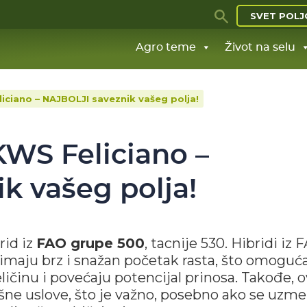
SVET POLJ
Agro teme
Život na selu
iciano – NAJBOLJI saveznik vašeg polja!
KWS Feliciano –
k vašeg polja!
rid iz
FAO grupe 500
, tacnije 530. Hibridi iz 
 imaju brz i snažan početak rasta, što omoguć
ičinu i povećaju potencijal prinosa. Takođe, o
ušne uslove, što je važno, posebno ako se uzme