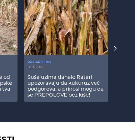
RATARSTVO
POVRTARS
28.07.2026
25.07.2026
še od
Suša uzima danak: Ratari
Komšije 
opske
upozoravaju da kukuruz već
paprici: 
rtva
podgoreva, a prinosi mogu da
došao do
se PREPOLOVE bez kiše!
ESTI