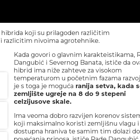
ibrida koji su prilagoden različitim
 razlicitim nivoima agrotehnike.
Kada govori o glavnim karakteistikama, 
Dangubić i Severnog Banata, ističe da ov
hibrid ima niže zahteve za visokom
temperaturom u početnim fazama razvoj
je s toga je moguća
ranija setva, kada 
zemljište ugreje na 8 do 9 stepeni
celzijusove skale.
Ima veoma dobro razvijen korenov siste
koji maksimalno koristi zemljišnu vlagu i
dostupna hraniva te samim tim dolazi do
povećanja prinosa, ističe Rade Dangubić.