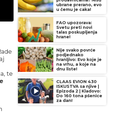
prodavnicama? Nisu
ubrane prerano, evo
u čemu je caka!
FAO upozorava:
Svetu preti novi
talas poskupljenja
hrane!
Nije svako povrće
Rade
podjednako
aj
hranljivo: Evo koje je
na vrhu, a koje na
dnu liste!
a, te
se
CLAAS EVION 430
ISKUSTVA sa njive |
Epizoda 2 | Kladovo:
Do 160 tona pšenice
za dan!
m