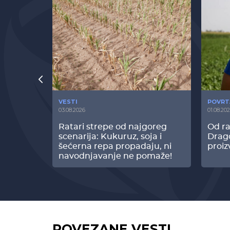
VESTI
POVRT
03.08.2026
01.08.20
radi
Ratari strepe od najgoreg
Od ra
z Biofor
scenarija: Kukuruz, soja i
Drag
ltata!
šećerna repa propadaju, ni
proiz
navodnjavanje ne pomaže!
POVEZANE VESTI