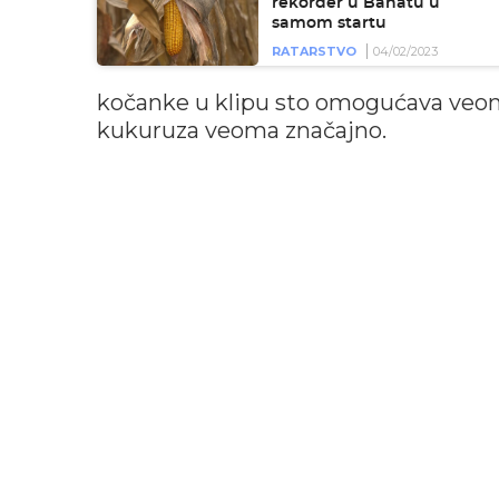
rekorder u Banatu u
samom startu
RATARSTVO
04/02/2023
kočanke u klipu sto omogućava veoma
kukuruza veoma značajno.