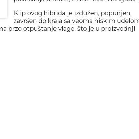
Klip ovog hibrida je izdužen, popunjen,
završen do kraja sa veoma niskim udelo
 brzo otpuštanje vlage, što je u proizvodnji