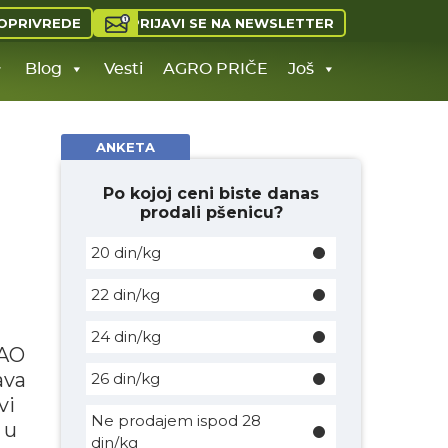
PRIJAVI SE NA NEWSLETTER
OPRIVREDE
Blog
Vesti
AGRO PRIČE
Još
ANKETA
Po kojoj ceni biste danas
prodali pšenicu?
20 din/kg
22 din/kg
24 din/kg
FAO
ava
26 din/kg
vi
Ne prodajem ispod 28
 u
din/kg