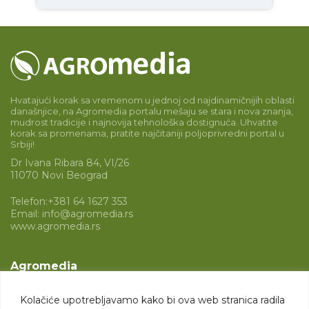
Hvatajući korak sa vremenom u jednoj od najdinamičnijih oblasti
današnjice, na Agromedia portalu mešaju se stara i nova znanja,
mudrost tradicije i najnovija tehnološka dostignuća. Uhvatite
korak sa promenama, pratite najčitaniji poljoprivredni portal u
Srbiji!
Dr Ivana Ribara 84, VI/26
11070 Novi Beograd
Telefon:
+381 64 1627 353
Email:
info@agromedia.rs
www.agromedia.rs
Agromedia
O nama
Kolačiće upotrebljavamo kako bi ova web stranica radila