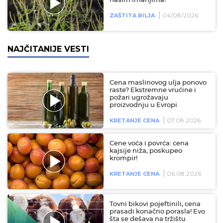
našim imanjima!
04/08/2026
ZAŠTITA BILJA
NAJČITANIJE VESTI
Cena maslinovog ulja ponovo
raste? Ekstremne vrućine i
požari ugrožavaju
proizvodnju u Evropi
07.08.2026
KRETANJE CENA
Cene voća i povrća: cena
kajsije niža, poskupeo
krompir!
06.08.2026
KRETANJE CENA
Tovni bikovi pojeftinili, cena
prasadi konačno porasla! Evo
šta se dešava na tržištu