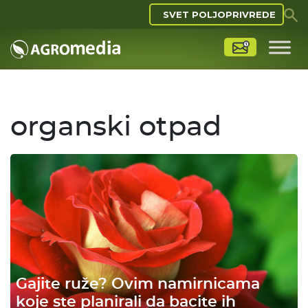
SVET POLJOPRIVREDE
organski otpad
Gajite ruže? Ovim namirnicama
koje ste planirali da bacite ih