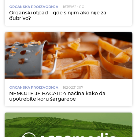
1635962400
ORGANSKA PROIZVODNJA
Organski otpad – gde s njim ako nije za
đubrivo?
1620231097
ORGANSKA PROIZVODNJA
NEMOJTE JE BACATI: 4 načina kako da
upotrebite koru šargarepe