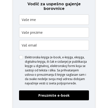
Vodič za uspešno gajenje
borovnice
Elektronska knjiga (e-book, e-knjiga, eknjiga,
digitalna knjiga, ili čak e-izdanje) je publikacija
knjige u digitalnoj, elektronskoj formi koja se
sastoji od teksta i slika. Sa prihvatanjem
uslova o
preuzimanju E-knjige
saglasan sam i
da svake nedelje svoju mejl adresu dobijam
najvažnije vesti iz sveta poljoprivrede.
Preuzmite e-book