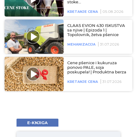
stoke…
05.08.2026
KRETANJE CENA
CLAAS EVION 430 ISKUSTVA
sa njive | Epizoda 1 |
Topolovnik, žetva pšenice
31.07.2026
MEHANIZACIJA
Cene pšenice i kukuruza
ponovo PALE, soja
poskupela! | Produktna berza
31.07.2026
KRETANJE CENA
E-KNJIGA