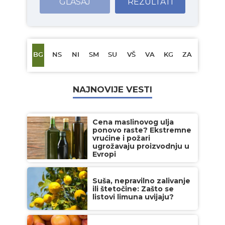
GLASAJ
REZULTATI
BG
NS
NI
SM
SU
VŠ
VA
KG
ZA
NAJNOVIJE VESTI
Cena maslinovog ulja
ponovo raste? Ekstremne
vrućine i požari
ugrožavaju proizvodnju u
Evropi
Suša, nepravilno zalivanje
ili štetočine: Zašto se
listovi limuna uvijaju?