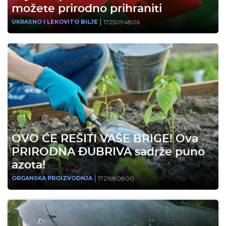
možete prirodno prihraniti
1725094806
UKRASNO I LEKOVITO BILJE
OVO ĆE REŠITI VAŠE BRIGE! Ova
PRIRODNA ĐUBRIVA sadrže puno
azota!
1721980800
ORGANSKA PROIZVODNJA