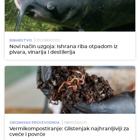
1700899200
RIBARSTVO
Novi način uzgoja: Ishrana riba otpadom iz
pivara, vinarija i destilerija
1689926400
ORGANSKA PROIZVODNJA
Vermikompostiranje: Glistenjak najhranljiviji za
cveće i povrće