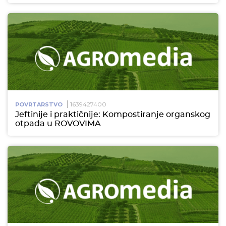
1639427400
POVRTARSTVO
Jeftinije i praktičnije: Kompostiranje organskog
otpada u ROVOVIMA