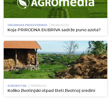
1594843200
ORGANSKA PROIZVODNJA
Koja PRIRODNA ĐUBRIVA sadrže puno azota?
1556135400
AGROKUTAK
Koliko životinjski otpad šteti životnoj sredini