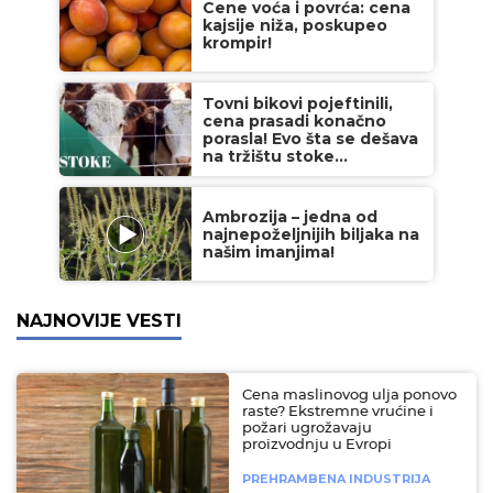
Cene voća i povrća: cena
kajsije niža, poskupeo
krompir!
Tovni bikovi pojeftinili,
cena prasadi konačno
porasla! Evo šta se dešava
na tržištu stoke...
Ambrozija – jedna od
najnepoželjnijih biljaka na
našim imanjima!
NAJNOVIJE VESTI
Cena maslinovog ulja ponovo
raste? Ekstremne vrućine i
požari ugrožavaju
proizvodnju u Evropi
PREHRAMBENA INDUSTRIJA