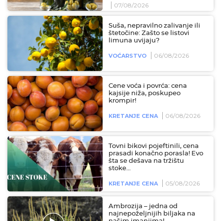
07/08/2026
Suša, nepravilno zalivanje ili
štetočine: Zašto se listovi
limuna uvijaju?
06/08/2026
VOĆARSTVO
Cene voća i povrća: cena
kajsije niža, poskupeo
krompir!
06/08/2026
KRETANJE CENA
Tovni bikovi pojeftinili, cena
prasadi konačno porasla! Evo
šta se dešava na tržištu
stoke...
05/08/2026
KRETANJE CENA
Ambrozija – jedna od
najnepoželjnijih biljaka na