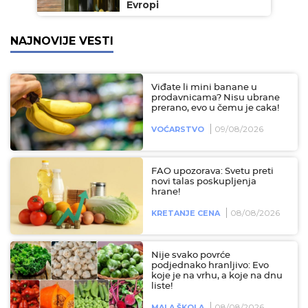
Evropi
NAJNOVIJE VESTI
Viđate li mini banane u
prodavnicama? Nisu ubrane
prerano, evo u čemu je caka!
09/08/2026
VOĆARSTVO
FAO upozorava: Svetu preti
novi talas poskupljenja
hrane!
08/08/2026
KRETANJE CENA
Nije svako povrće
podjednako hranljivo: Evo
koje je na vrhu, a koje na dnu
liste!
08/08/2026
MALA ŠKOLA