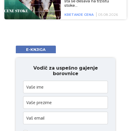
šta se dešava na tržištu
stoke…
05.08.2026
KRETANJE CENA
E-KNJIGA
Vodič za uspešno gajenje
borovnice