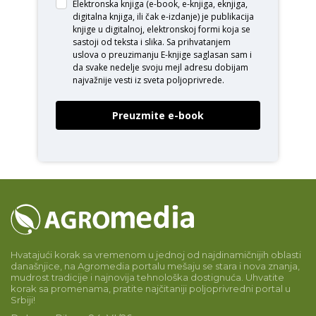
Elektronska knjiga (e-book, e-knjiga, eknjiga,
digitalna knjiga, ili čak e-izdanje) je publikacija
knjige u digitalnoj, elektronskoj formi koja se
sastoji od teksta i slika. Sa prihvatanjem
uslova o
preuzimanju E-knjige
saglasan sam i
da svake nedelje svoju mejl adresu dobijam
najvažnije vesti iz sveta poljoprivrede.
Preuzmite e-book
Hvatajući korak sa vremenom u jednoj od najdinamičnijih oblasti
današnjice, na Agromedia portalu mešaju se stara i nova znanja,
mudrost tradicije i najnovija tehnološka dostignuća. Uhvatite
korak sa promenama, pratite najčitaniji poljoprivredni portal u
Srbiji!