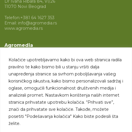
Dr Ivana Ribara 84, VI/26
11070 Novi Beograd
Telefon:
+381 64 1627 353
Email:
info@agromedia.rs
www.agromedia.rs
Agromedia
O nama
Kolačiće upotrebljavamo kako bi ova web stranica radila
Svet poljoprivrede
pravilno te kako bismo bili u stanju vršiti dalja
Marketing usluge
unapređenja stranice sa svrhom poboljšavanja vašeg
korisničkog iskustva, kako bismo personalizovali sadržaj i
Tražimo saradnike
oglase, omogućili funkcionalnost društvenih medija i
analizirali promet. Nastavkom korištenja naših internet
Kontakt
stranica prihvatate upotrebu kolačića. “Prihvati sve”,
znači da prihvatate sve kolačiće. Takođe, možete
Kontakt
posetiti "Podešavanja kolačića" Kako biste podesili šta
želite.