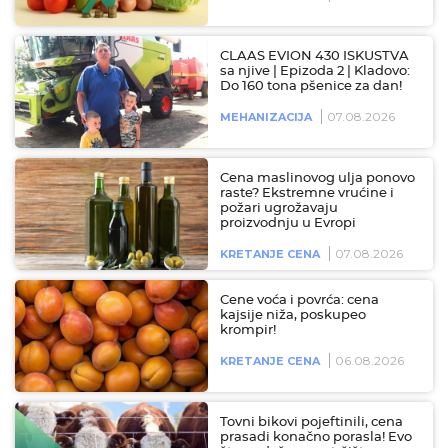
CLAAS EVION 430 ISKUSTVA
sa njive | Epizoda 2 | Kladovo:
Do 160 tona pšenice za dan!
07.08.2026
MEHANIZACIJA
Cena maslinovog ulja ponovo
raste? Ekstremne vrućine i
požari ugrožavaju
proizvodnju u Evropi
07.08.2026
KRETANJE CENA
Cene voća i povrća: cena
kajsije niža, poskupeo
krompir!
06.08.2026
KRETANJE CENA
Tovni bikovi pojeftinili, cena
prasadi konačno porasla! Evo