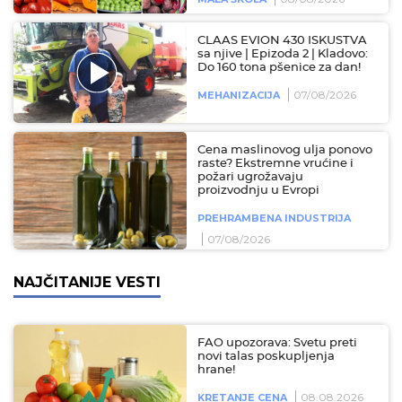
CLAAS EVION 430 ISKUSTVA
sa njive | Epizoda 2 | Kladovo:
Do 160 tona pšenice za dan!
07/08/2026
MEHANIZACIJA
Cena maslinovog ulja ponovo
raste? Ekstremne vrućine i
požari ugrožavaju
proizvodnju u Evropi
PREHRAMBENA INDUSTRIJA
07/08/2026
NAJČITANIJE VESTI
FAO upozorava: Svetu preti
novi talas poskupljenja
hrane!
08.08.2026
KRETANJE CENA