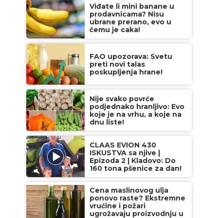
Viđate li mini banane u
prodavnicama? Nisu
ubrane prerano, evo u
čemu je caka!
FAO upozorava: Svetu
preti novi talas
poskupljenja hrane!
Nije svako povrće
podjednako hranljivo: Evo
koje je na vrhu, a koje na
dnu liste!
CLAAS EVION 430
ISKUSTVA sa njive |
Epizoda 2 | Kladovo: Do
160 tona pšenice za dan!
Cena maslinovog ulja
ponovo raste? Ekstremne
vrućine i požari
ugrožavaju proizvodnju u