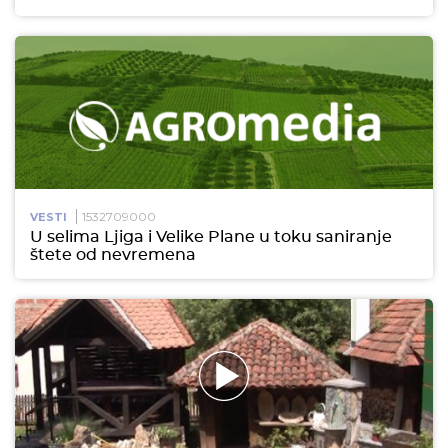
1532709000
VESTI
U selima Ljiga i Velike Plane u toku saniranje
štete od nevremena