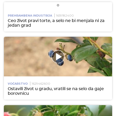
1659182400
PREHRAMBENA INDUSTRIJA
Ceo život pravi torte, a selo ne bi menjala ni za
jedan grad
1629462600
VOĆARSTVO
Ostavili život u gradu, vratili se na selo da gaje
borovnicu