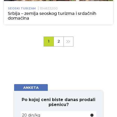
1514833200
SEOSKI TURIZAM
Srbija – zemlja seoskog turizma i srdačnih
domaćina
1
2
ANKETA
Po kojoj ceni biste danas prodali
pšenicu?
20 din/kg