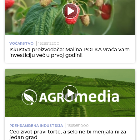
1628512200
VOĆARSTVO
Iskustva proizvođača: Malina POLKA vraća vam
investiciju već u prvoj godini!
1563651000
PREHRAMBENA INDUSTRIJA
Ceo život pravi torte, a selo ne bi menjala ni za
jedan grad