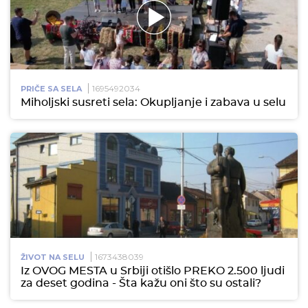
1695492034
PRIČE SA SELA
Miholjski susreti sela: Okupljanje i zabava u selu
1673438039
ŽIVOT NA SELU
Iz OVOG MESTA u Srbiji otišlo PREKO 2.500 ljudi
za deset godina - Šta kažu oni što su ostali?