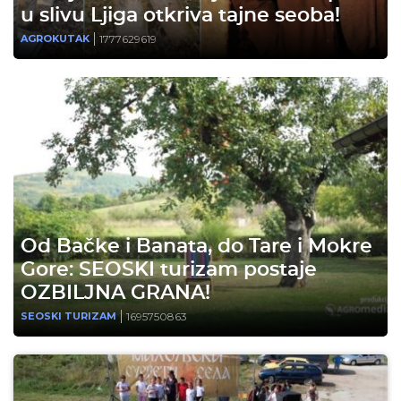
u slivu Ljiga otkriva tajne seoba!
1777629619
AGROKUTAK
Od Bačke i Banata, do Tare i Mokre
Gore: SEOSKI turizam postaje
OZBILJNA GRANA!
1695750863
SEOSKI TURIZAM