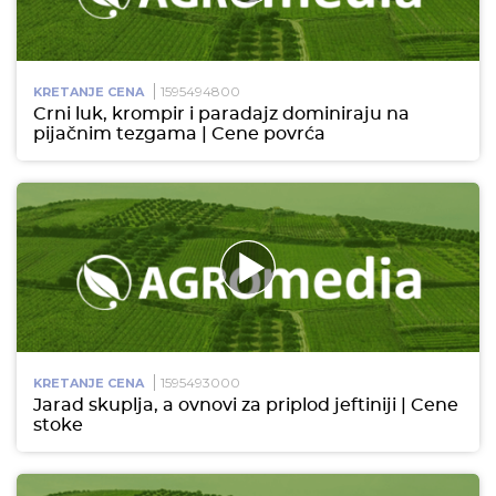
1595494800
KRETANJE CENA
Crni luk, krompir i paradajz dominiraju na
pijačnim tezgama | Cene povrća
1595493000
KRETANJE CENA
Jarad skuplja, a ovnovi za priplod jeftiniji | Cene
stoke