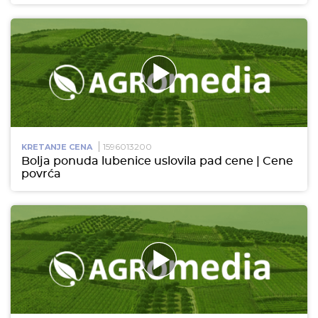
1596013200
KRETANJE CENA
Bolja ponuda lubenice uslovila pad cene | Cene
povrća