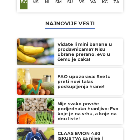
BG
NS
NI
SM
SU
VŠ
VA
KG
ZA
NAJNOVIJE VESTI
Viđate li mini banane u
prodavnicama? Nisu
ubrane prerano, evo u
čemu je caka!
FAO upozorava: Svetu
preti novi talas
poskupljenja hrane!
Nije svako povrće
podjednako hranljivo: Evo
koje je na vrhu, a koje na
dnu liste!
CLAAS EVION 430
ISKUSTVA sa njive |