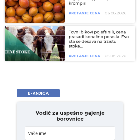
krompir!
06.08.2026
KRETANJE CENA
Tovni bikovi pojeftinili, cena
prasadi konačno porasla! Evo
šta se dešava na tržištu
stoke…
05.08.2026
KRETANJE CENA
E-KNJIGA
Vodič za uspešno gajenje
borovnice