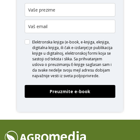
Elektronska knjiga (e-book, e-knjiga, eknjiga,
digitalna knjiga, ili čak e-izdanje) je publikacija
knjige u digitalnoj, elektronskoj formi koja se
sastoji od teksta i slika. Sa prihvatanjem
uslova o
preuzimanju E-knjige
saglasan sam i
da svake nedelje svoju mejl adresu dobijam
najvažnije vesti iz sveta poljoprivrede.
Preuzmite e-book