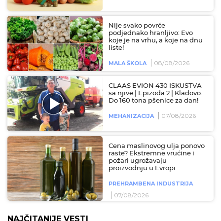
Nije svako povrće
podjednako hranljivo: Evo
koje je na vrhu, a koje na dnu
liste!
08/08/2026
MALA ŠKOLA
CLAAS EVION 430 ISKUSTVA
sa njive | Epizoda 2 | Kladovo:
Do 160 tona pšenice za dan!
07/08/2026
MEHANIZACIJA
Cena maslinovog ulja ponovo
raste? Ekstremne vrućine i
požari ugrožavaju
proizvodnju u Evropi
PREHRAMBENA INDUSTRIJA
07/08/2026
NAJČITANIJE VESTI