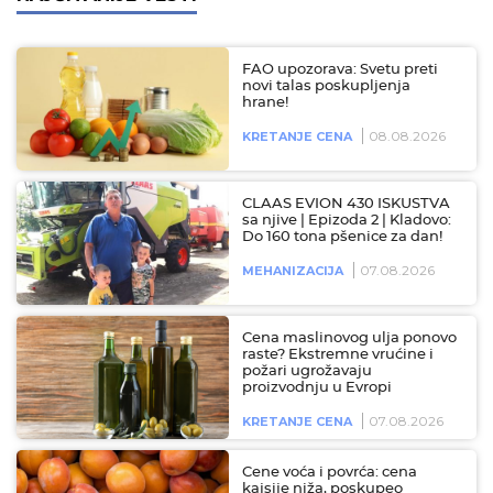
FAO upozorava: Svetu preti
novi talas poskupljenja
hrane!
08.08.2026
KRETANJE CENA
CLAAS EVION 430 ISKUSTVA
sa njive | Epizoda 2 | Kladovo:
Do 160 tona pšenice za dan!
07.08.2026
MEHANIZACIJA
Cena maslinovog ulja ponovo
raste? Ekstremne vrućine i
požari ugrožavaju
proizvodnju u Evropi
07.08.2026
KRETANJE CENA
Cene voća i povrća: cena
kajsije niža, poskupeo