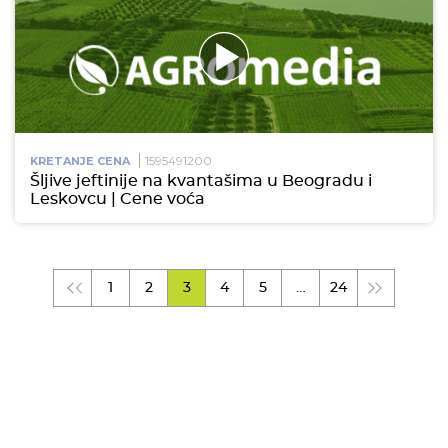
1595491200
KRETANJE CENA
Šljive jeftinije na kvantašima u Beogradu i
Leskovcu | Cene voća
1
2
3
4
5
…
24