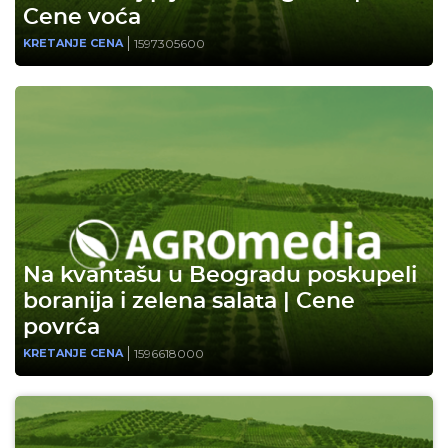
Cene voća
1597305600
KRETANJE CENA
Na kvantašu u Beogradu poskupeli
boranija i zelena salata | Cene
povrća
1596618000
KRETANJE CENA