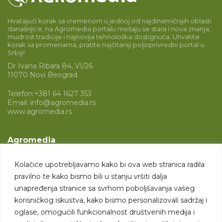
Hvatajući korak sa vremenom u jednoj od najdinamičnijih oblasti
današnjice, na Agromedia portalu mešaju se stara i nova znanja,
mudrost tradicije i najnovija tehnološka dostignuća. Uhvatite
korak sa promenama, pratite najčitaniji poljoprivredni portal u
Srbiji!
Dr Ivana Ribara 84, VI/26
11070 Novi Beograd
Telefon:
+381 64 1627 353
Email:
info@agromedia.rs
www.agromedia.rs
Agromedia
O nama
Kolačiće upotrebljavamo kako bi ova web stranica radila
Svet poljoprivrede
pravilno te kako bismo bili u stanju vršiti dalja
Marketing usluge
unapređenja stranice sa svrhom poboljšavanja vašeg
korisničkog iskustva, kako bismo personalizovali sadržaj i
Tražimo saradnike
oglase, omogućili funkcionalnost društvenih medija i