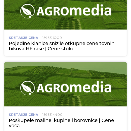
1596616200
KRETANJE CENA
Pojedine klanice snizile otkupne cene tovnih
bikova HF rase | Cene stoke
1596614400
KRETANJE CENA
Poskupele maline, kupine i borovnice | Cene
voća