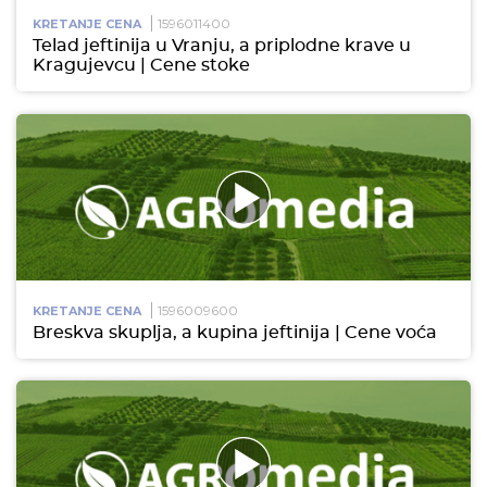
1596011400
KRETANJE CENA
Telad jeftinija u Vranju, a priplodne krave u
Kragujevcu | Cene stoke
1596009600
KRETANJE CENA
Breskva skuplja, a kupina jeftinija | Cene voća