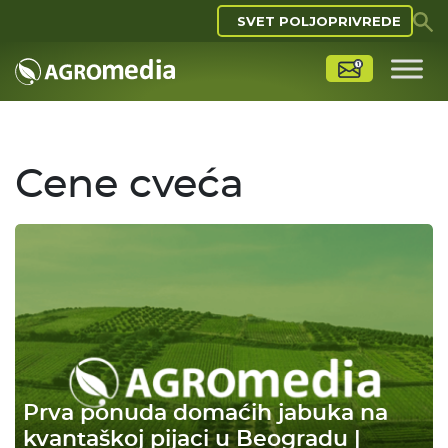
SVET POLJOPRIVREDE
Cene cveća
Prva ponuda domaćih jabuka na
kvantaškoj pijaci u Beogradu |