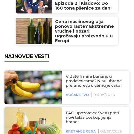
Epizoda 2 | Kladovo: Do
160 tona pšenice za dan!
Cena maslinovog ulja
ponovo raste? Ekstremne
vrućine i požari
ugrožavaju proizvodnju u
Evropi
NAJNOVIJE VESTI
Viđate li mini banane u
prodavnicama? Nisu ubrane
prerano, evo u čemu je caka!
09/08/2026
VOĆARSTVO
FAO upozorava: Svetu preti
novi talas poskupljenja
hrane!
08/08/2026
KRETANJE CENA