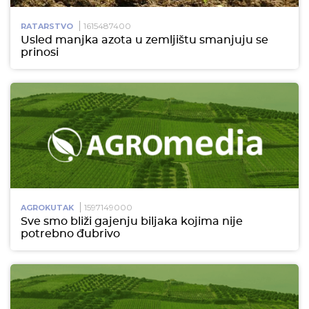
1615487400
RATARSTVO
Usled manjka azota u zemljištu smanjuju se
prinosi
1597149000
AGROKUTAK
Sve smo bliži gajenju biljaka kojima nije
potrebno đubrivo