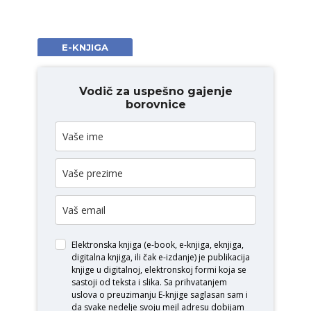
E-KNJIGA
Vodič za uspešno gajenje
borovnice
Elektronska knjiga (e-book, e-knjiga, eknjiga,
digitalna knjiga, ili čak e-izdanje) je publikacija
knjige u digitalnoj, elektronskoj formi koja se
sastoji od teksta i slika. Sa prihvatanjem
uslova o
preuzimanju E-knjige
saglasan sam i
da svake nedelje svoju mejl adresu dobijam