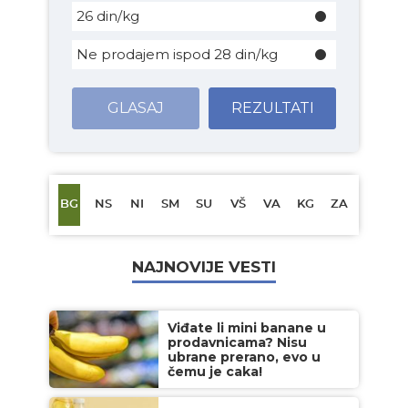
26 din/kg
Ne prodajem ispod 28 din/kg
GLASAJ
REZULTATI
BG
NS
NI
SM
SU
VŠ
VA
KG
ZA
NAJNOVIJE VESTI
Viđate li mini banane u
prodavnicama? Nisu
ubrane prerano, evo u
čemu je caka!