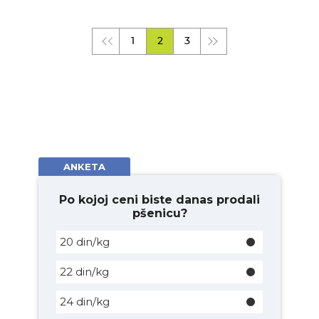
1
2
3
ANKETA
Po kojoj ceni biste danas prodali
pšenicu?
20 din/kg
22 din/kg
24 din/kg