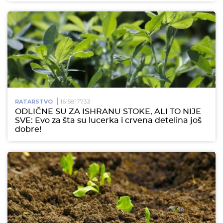
1615817733
RATARSTVO
ODLIČNE SU ZA ISHRANU STOKE, ALI TO NIJE
SVE: Evo za šta su lucerka i crvena detelina još
dobre!