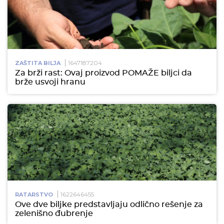
1647187204
ZAŠTITA BILJA
Za brži rast: Ovaj proizvod POMAŽE biljci da
brže usvoji hranu
1622646455
RATARSTVO
Ove dve biljke predstavljaju odlično rešenje za
zelenišno đubrenje