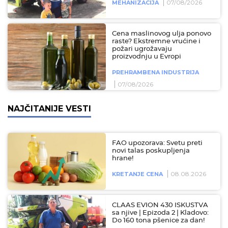
07/08/2026
MEHANIZACIJA
Cena maslinovog ulja ponovo
raste? Ekstremne vrućine i
požari ugrožavaju
proizvodnju u Evropi
PREHRAMBENA INDUSTRIJA
07/08/2026
NAJČITANIJE VESTI
FAO upozorava: Svetu preti
novi talas poskupljenja
hrane!
08.08.2026
KRETANJE CENA
CLAAS EVION 430 ISKUSTVA
sa njive | Epizoda 2 | Kladovo:
Do 160 tona pšenice za dan!