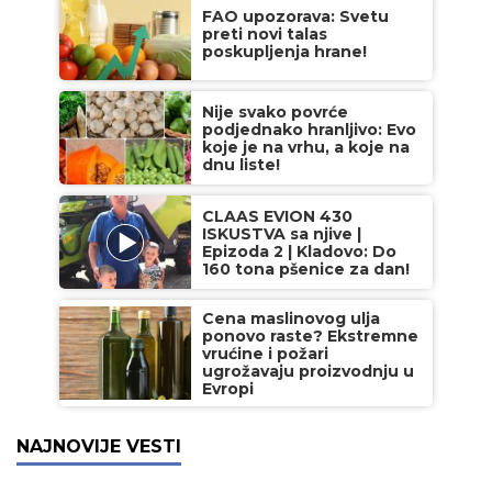
FAO upozorava: Svetu
preti novi talas
poskupljenja hrane!
Nije svako povrće
podjednako hranljivo: Evo
koje je na vrhu, a koje na
dnu liste!
CLAAS EVION 430
ISKUSTVA sa njive |
Epizoda 2 | Kladovo: Do
160 tona pšenice za dan!
Cena maslinovog ulja
ponovo raste? Ekstremne
vrućine i požari
ugrožavaju proizvodnju u
Evropi
NAJNOVIJE VESTI