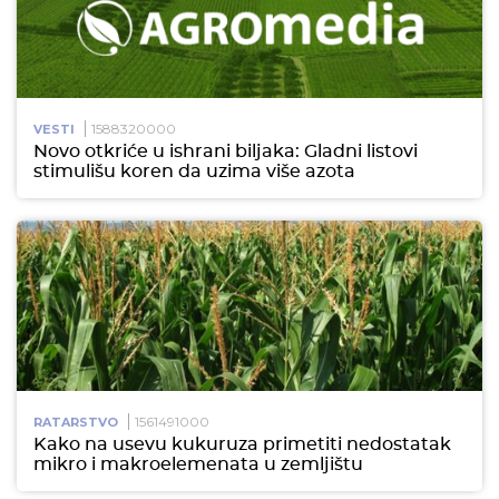
1588320000
VESTI
Novo otkriće u ishrani biljaka: Gladni listovi
stimulišu koren da uzima više azota
1561491000
RATARSTVO
Kako na usevu kukuruza primetiti nedostatak
mikro i makroelemenata u zemljištu