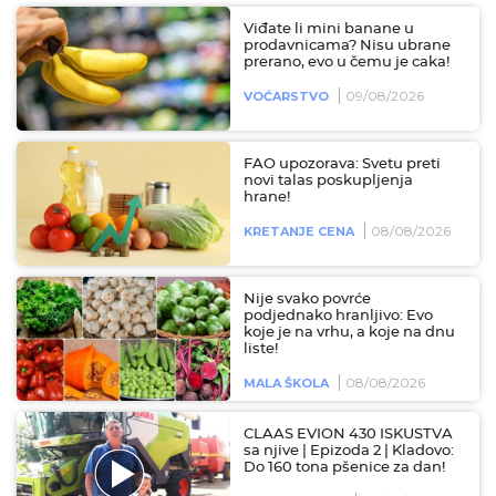
Viđate li mini banane u
prodavnicama? Nisu ubrane
prerano, evo u čemu je caka!
09/08/2026
VOĆARSTVO
FAO upozorava: Svetu preti
novi talas poskupljenja
hrane!
08/08/2026
KRETANJE CENA
Nije svako povrće
podjednako hranljivo: Evo
koje je na vrhu, a koje na dnu
liste!
08/08/2026
MALA ŠKOLA
CLAAS EVION 430 ISKUSTVA
sa njive | Epizoda 2 | Kladovo:
Do 160 tona pšenice za dan!