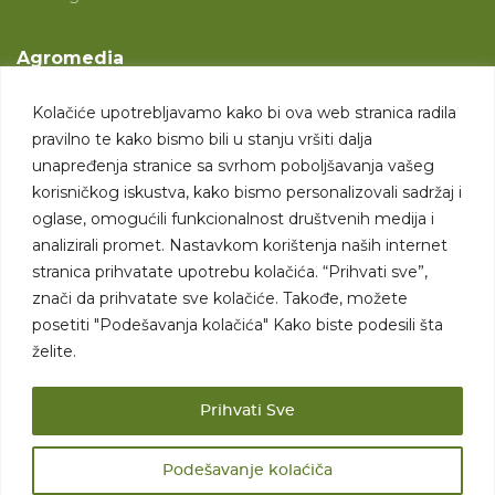
Agromedia
O nama
Kolačiće upotrebljavamo kako bi ova web stranica radila
Svet poljoprivrede
pravilno te kako bismo bili u stanju vršiti dalja
Marketing usluge
unapređenja stranice sa svrhom poboljšavanja vašeg
korisničkog iskustva, kako bismo personalizovali sadržaj i
Tražimo saradnike
oglase, omogućili funkcionalnost društvenih medija i
analizirali promet. Nastavkom korištenja naših internet
Kontakt
stranica prihvatate upotrebu kolačića. “Prihvati sve”,
znači da prihvatate sve kolačiće. Takođe, možete
Kontakt
posetiti "Podešavanja kolačića" Kako biste podesili šta
želite.
Prihvati Sve
Podešavanje kolaćiča
Sva prava zadržana. 2007 - 2026. © Agromedia d.o.o.
Uslovi korišćenja
Politika privatnosti
Uslovi korišćenja i kupovine