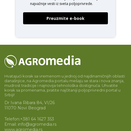
najvažnije vesti iz sveta poljoprivrede.
Preuzmite e-book
Hvatajući korak sa vremenom u jednoj od najdinamičnijih oblasti
današnjice, na Agromedia portalu mešaju se stara i nova znanja,
mudrost tradicije i najnovija tehnološka dostignuća. Uhvatite
korak sa promenama, pratite najčitaniji poljoprivredni portal u
Srbiji!
Dr Ivana Ribara 84, VI/26
11070 Novi Beograd
Telefon:
+381 64 1627 353
Email:
info@agromedia.rs
www.agromedia.rs