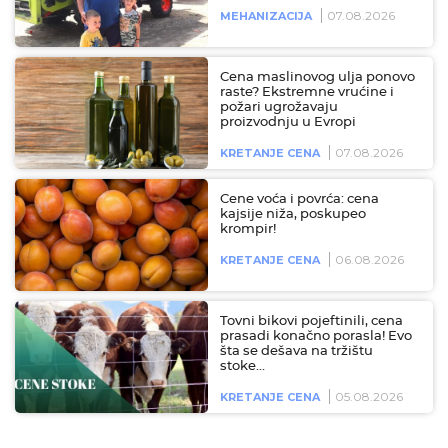
07.08.2026
MEHANIZACIJA
Cena maslinovog ulja ponovo
raste? Ekstremne vrućine i
požari ugrožavaju
proizvodnju u Evropi
07.08.2026
KRETANJE CENA
Cene voća i povrća: cena
kajsije niža, poskupeo
krompir!
06.08.2026
KRETANJE CENA
Tovni bikovi pojeftinili, cena
prasadi konačno porasla! Evo
šta se dešava na tržištu
stoke…
05.08.2026
KRETANJE CENA