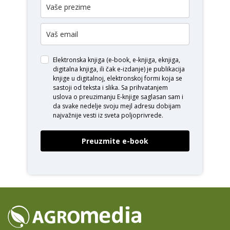
Elektronska knjiga (e-book, e-knjiga, eknjiga,
digitalna knjiga, ili čak e-izdanje) je publikacija
knjige u digitalnoj, elektronskoj formi koja se
sastoji od teksta i slika. Sa prihvatanjem
uslova o
preuzimanju E-knjige
saglasan sam i
da svake nedelje svoju mejl adresu dobijam
najvažnije vesti iz sveta poljoprivrede.
Preuzmite e-book