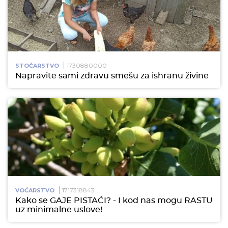
1730880000
STOČARSTVO
Napravite sami zdravu smešu za ishranu živine
1717318843
VOĆARSTVO
Kako se GAJE PISTAĆI? - I kod nas mogu RASTU
uz minimalne uslove!