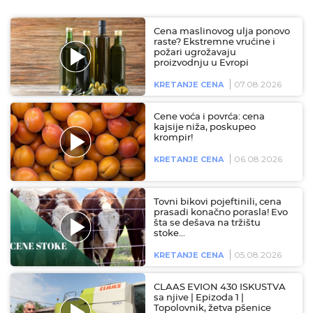
Cena maslinovog ulja ponovo
raste? Ekstremne vrućine i
požari ugrožavaju
proizvodnju u Evropi
07.08.2026
KRETANJE CENA
Cene voća i povrća: cena
kajsije niža, poskupeo
krompir!
06.08.2026
KRETANJE CENA
Tovni bikovi pojeftinili, cena
prasadi konačno porasla! Evo
šta se dešava na tržištu
stoke…
05.08.2026
KRETANJE CENA
CLAAS EVION 430 ISKUSTVA
sa njive | Epizoda 1 |
Topolovnik, žetva pšenice