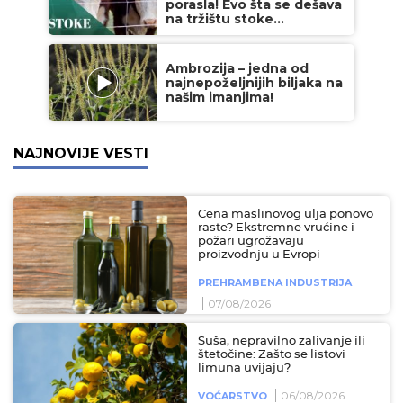
porasla! Evo šta se dešava
na tržištu stoke...
Ambrozija – jedna od
najnepoželjnijih biljaka na
našim imanjima!
NAJNOVIJE VESTI
Cena maslinovog ulja ponovo
raste? Ekstremne vrućine i
požari ugrožavaju
proizvodnju u Evropi
PREHRAMBENA INDUSTRIJA
07/08/2026
Suša, nepravilno zalivanje ili
štetočine: Zašto se listovi
limuna uvijaju?
06/08/2026
VOĆARSTVO