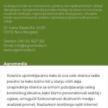
Hvatajući korak sa vremenom u jednoj od najdinamičnijih oblasti
današnjice, na Agromedia portalu mešaju se stara i nova znanja,
mudrost tradicije i najnovija tehnološka dostignuća. Uhvatite
korak sa promenama, pratite najčitaniji poljoprivredni portal u
Srbiji!
Dr Ivana Ribara 84, VI/26
11070 Novi Beograd
Telefon:
+381 64 1627 353
Email:
info@agromedia.rs
www.agromedia.rs
Agromedia
O nama
Kolačiće upotrebljavamo kako bi ova web stranica radila
Svet poljoprivrede
pravilno te kako bismo bili u stanju vršiti dalja
Marketing usluge
unapređenja stranice sa svrhom poboljšavanja vašeg
korisničkog iskustva, kako bismo personalizovali sadržaj i
Tražimo saradnike
oglase, omogućili funkcionalnost društvenih medija i
analizirali promet. Nastavkom korištenja naših internet
Kontakt