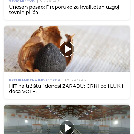
1712390400
STOČARSTVO
Unosan posao: Preporuke za kvalitetan uzgoj
tovnih pilića
1708365646
PREHRAMBENA INDUSTRIJA
HIT na tržištu i donosi ZARADU: CRNI beli LUK i
deca VOLE!