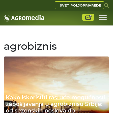
SVET POLJOPRIVREDE
agrobiznis
Kako iskoristiti rastuće mogućnosti
zapošljavanja u agrobiznisu Srbije:
od sezonskih poslova do