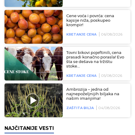
Cene voća i povrća: cena
kajsije niža, poskupeo
krompir!
06/08/2026
KRETANJE CENA
Tovni bikovi pojeftinili, cena
prasadi konačno porasla! Evo
šta se dešava na tržištu
stoke...
05/08/2026
KRETANJE CENA
Ambrozija – jedna od
najnepoželjnijih biljaka na
našim imanjima!
04/08/2026
ZAŠTITA BILJA
NAJČITANIJE VESTI