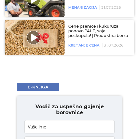
31.07.2026
MEHANIZACIJA
Cene pšenice i kukuruza
ponovo PALE, soja
poskupela! | Produktna berza
31.07.2026
KRETANJE CENA
E-KNJIGA
Vodič za uspešno gajenje
borovnice