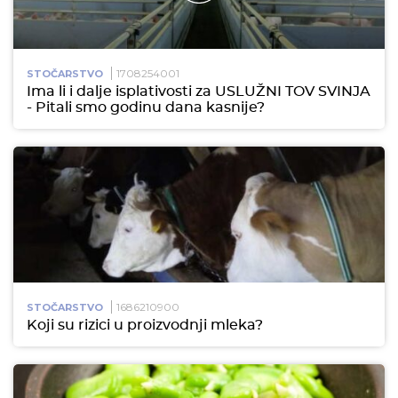
1708254001
STOČARSTVO
Ima li i dalje isplativosti za USLUŽNI TOV SVINJA
- Pitali smo godinu dana kasnije?
1686210900
STOČARSTVO
Koji su rizici u proizvodnji mleka?