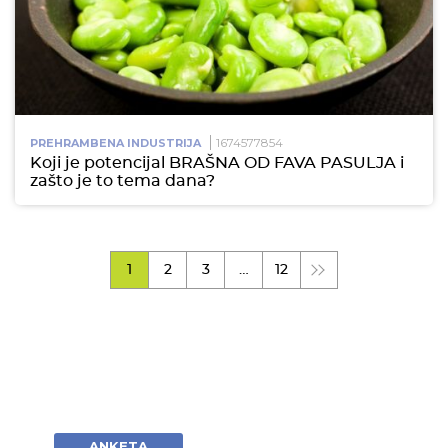
1674577854
PREHRAMBENA INDUSTRIJA
Koji je potencijal BRAŠNA OD FAVA PASULJA i
zašto je to tema dana?
1
2
3
…
12
ANKETA