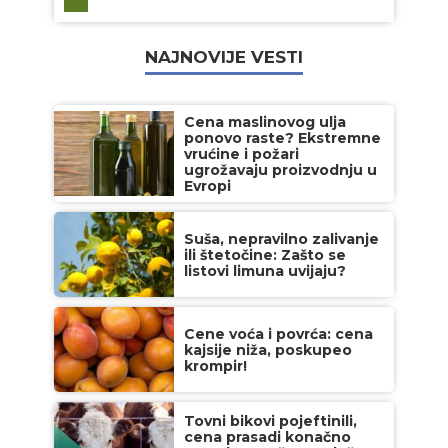
NAJNOVIJE VESTI
Cena maslinovog ulja
ponovo raste? Ekstremne
vrućine i požari
ugrožavaju proizvodnju u
Evropi
Suša, nepravilno zalivanje
ili štetočine: Zašto se
listovi limuna uvijaju?
Cene voća i povrća: cena
kajsije niža, poskupeo
krompir!
Tovni bikovi pojeftinili,
cena prasadi konačno