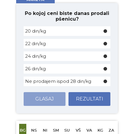
Po kojoj ceni biste danas prodali
pšenicu?
20 din/kg
22 din/kg
24 din/kg
26 din/kg
Ne prodajem ispod 28 din/kg
GLASAJ
REZULTATI
BG
NS
NI
SM
SU
VŠ
VA
KG
ZA