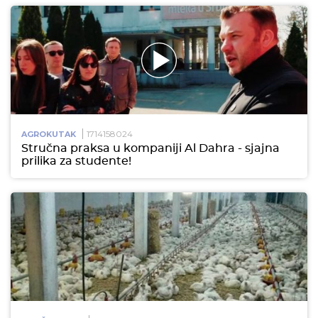
1714158024
AGROKUTAK
Stručna praksa u kompaniji Al Dahra - sjajna
prilika za studente!