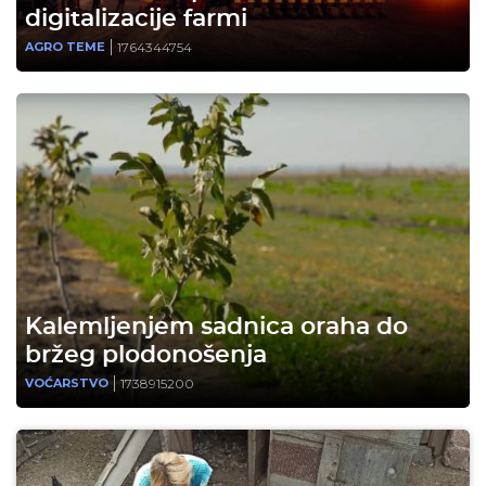
digitalizacije farmi
1764344754
AGRO TEME
Kalemljenjem sadnica oraha do
bržeg plodonošenja
1738915200
VOĆARSTVO