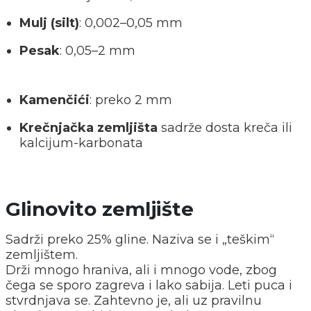
Mulj (silt)
: 0,002–0,05 mm
Pesak
: 0,05–2 mm
Kamenčići
: preko 2 mm
Krečnjačka zemljišta
sadrže dosta kreča ili
kalcijum-karbonata
Glinovito zemljište
Sadrži preko 25% gline. Naziva se i „teškim“
zemljištem.
Drži mnogo hraniva, ali i mnogo vode, zbog
čega se sporo zagreva i lako sabija. Leti puca i
stvrdnjava se. Zahtevno je, ali uz pravilnu