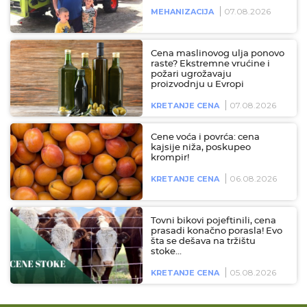
07.08.2026
MEHANIZACIJA
Cena maslinovog ulja ponovo
raste? Ekstremne vrućine i
požari ugrožavaju
proizvodnju u Evropi
07.08.2026
KRETANJE CENA
Cene voća i povrća: cena
kajsije niža, poskupeo
krompir!
06.08.2026
KRETANJE CENA
Tovni bikovi pojeftinili, cena
prasadi konačno porasla! Evo
šta se dešava na tržištu
stoke…
05.08.2026
KRETANJE CENA