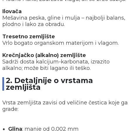
Ilovača
Mešavina peska, gline i mulja – najbolji balans,
plodno i lako za obradu.
Tresetno zemljište
Vrlo bogato organskom materijom i vlagom.
Krečnjačko (alkalno) zemljište
Sadrži dosta kalcijum-karbonata, izrazito
alkalno; može biti lagano ili teško.
2. Detaljnije o vrstama
zemljišta
Vrsta zemljišta zavisi od veličine čestica koje ga
grade:
Glina
: manje od 0,002 mm