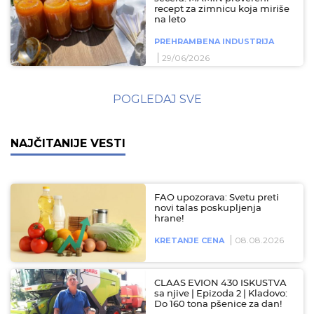
recept za zimnicu koja miriše
na leto
PREHRAMBENA INDUSTRIJA
29/06/2026
POGLEDAJ SVE
NAJČITANIJE VESTI
FAO upozorava: Svetu preti
novi talas poskupljenja
hrane!
08.08.2026
KRETANJE CENA
CLAAS EVION 430 ISKUSTVA
sa njive | Epizoda 2 | Kladovo:
Do 160 tona pšenice za dan!