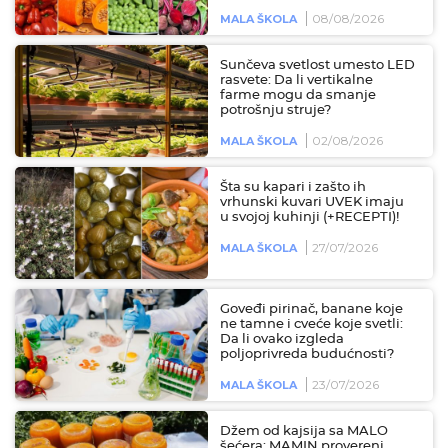
08/08/2026
MALA ŠKOLA
Sunčeva svetlost umesto LED
rasvete: Da li vertikalne
farme mogu da smanje
potrošnju struje?
02/08/2026
MALA ŠKOLA
Šta su kapari i zašto ih
vrhunski kuvari UVEK imaju
u svojoj kuhinji (+RECEPTI)!
27/07/2026
MALA ŠKOLA
Goveđi pirinač, banane koje
ne tamne i cveće koje svetli:
Da li ovako izgleda
poljoprivreda budućnosti?
23/07/2026
MALA ŠKOLA
Džem od kajsija sa MALO
šećera: MAMIN provereni