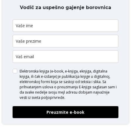
DODAJ KOMENTAR
Vodič za uspešno gajenje borovnica
Elektronska knjiga (e-book, e-knjiga, eknjiga, digitalna
knjiga, ili čak e-izdanje) je publikacija knjige u digitalnoj,
elektronskoj formi koja se sastoji od teksta i slika. Sa
prihvatanjem uslova o
preuzimanju E-knjige
saglasan sam i
da svake nedelje svoju mejl adresu dobijam najvažnije
vesti iz sveta poljoprivrede.
Preuzmite e-book