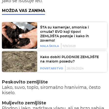
jako se isušuje leti.
MOŽDA VAS ZANIMA
ŠTA su kamenjar, smonica i
crnuša? EVO koji tipovi
ZEMLJIŠTA postoje i kako ih
zovemo!
11/11/2023
MALA ŠKOLA
Kako dobiti PLODNIJE ZEMLJIŠTE
na malom posedu?
28/09/2024
POVRTARSTVO
Peskovito zemljište
Lako, suvo, toplo, siromašno hranivima, često
kiselo.
Muljevito zemljište
Plodno i lako, zadržava vlagu, ali se brzo sabija.