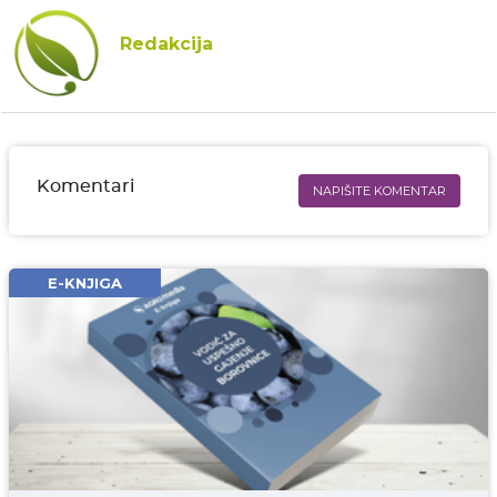
Redakcija
Komentari
NAPIŠITE KOMENTAR
Ime i prezime* obavezno
Email* obavezno
E-KNJIGA
Komentar* obavezno