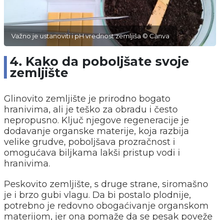
Važno je ustanoviti i pH vrednost zemljiša © Canva
4. Kako da poboljšate svoje
zemljište
Glinovito zemljište je prirodno bogato
hranivima, ali je teško za obradu i često
nepropusno. Ključ njegove regeneracije je
dodavanje organske materije, koja razbija
velike grudve, poboljšava prozračnost i
omogućava biljkama lakši pristup vodi i
hranivima.
Peskovito zemljište, s druge strane, siromašno
je i brzo gubi vlagu. Da bi postalo plodnije,
potrebno je redovno obogaćivanje organskom
materijom, jer ona pomaže da se pesak poveže