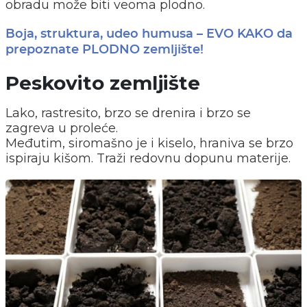
obradu može biti veoma plodno.
Boja, struktura, udeo humusa – EVO KAKO da
prepoznate PLODNO zemljište!
Peskovito zemljište
Lako, rastresito, brzo se drenira i brzo se
zagreva u proleće.
Međutim, siromašno je i kiselo, hraniva se brzo
ispiraju kišom. Traži redovnu dopunu materije.