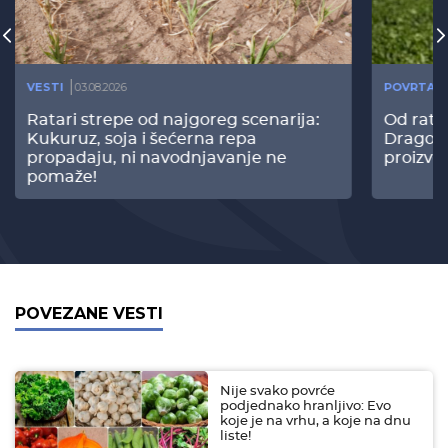
VESTI
03.08.2026
POVRTAR
Ratari strepe od najgoreg scenarija:
Od rata
Kukuruz, soja i šećerna repa
Dragomi
propadaju, ni navodnjavanje ne
proizvo
pomaže!
POVEZANE VESTI
Nije svako povrće
podjednako hranljivo: Evo
koje je na vrhu, a koje na dnu
liste!