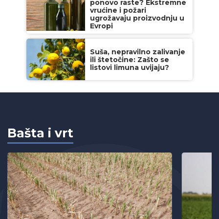
ponovo raste? Ekstremne
vrućine i požari
ugrožavaju proizvodnju u
Evropi
Suša, nepravilno zalivanje
ili štetočine: Zašto se
listovi limuna uvijaju?
Bašta i vrt