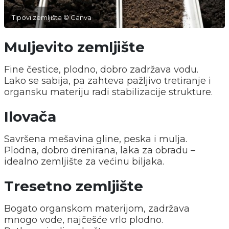
Tipovi zemljišta © Canva
Muljevito zemljište
Fine čestice, plodno, dobro zadržava vodu.
Lako se sabija, pa zahteva pažljivo tretiranje i
organsku materiju radi stabilizacije strukture.
Ilovača
Savršena mešavina gline, peska i mulja.
Plodna, dobro drenirana, laka za obradu –
idealno zemljište za većinu biljaka.
Tresetno zemljište
Bogato organskom materijom, zadržava
mnogo vode, najčešće vrlo plodno.