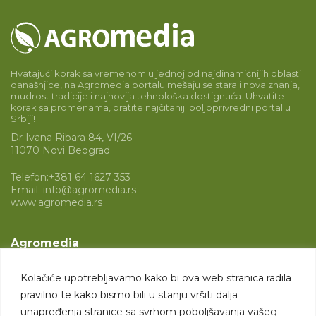
Hvatajući korak sa vremenom u jednoj od najdinamičnijih oblasti
današnjice, na Agromedia portalu mešaju se stara i nova znanja,
mudrost tradicije i najnovija tehnološka dostignuća. Uhvatite
korak sa promenama, pratite najčitaniji poljoprivredni portal u
Srbiji!
Dr Ivana Ribara 84, VI/26
11070 Novi Beograd
Telefon:
+381 64 1627 353
Email:
info@agromedia.rs
www.agromedia.rs
Agromedia
O nama
Kolačiće upotrebljavamo kako bi ova web stranica radila
Svet poljoprivrede
pravilno te kako bismo bili u stanju vršiti dalja
Marketing usluge
unapređenja stranice sa svrhom poboljšavanja vašeg