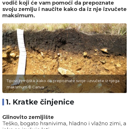
vodič koji će vam pomoći da prepoznate
svoju zemlju i naučite kako da iz nje izvučete
maksimum.
Tipovi zemljišta: kako da prepoznate svoje i izvučete iz njega
maksimum © Canva
1. Kratke činjenice
Glinovito zemljište
Teško, bogato hranivima, hladno i vlažno zimi, a