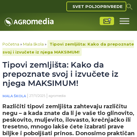
SVET POLJOPRIVREDE
Početna
»
Mala škola
»
Tipovi zemljišta: Kako da prepoznate
svoj i izvučete iz njega MAKSIMUM!
Tipovi zemljišta: Kako da
prepoznate svoj i izvučete iz
njega MAKSIMUM!
27/11/2025
agromedia
MALA ŠKOLA
Različiti tipovi zemljišta zahtevaju različitu
negu – a kada znate da li je vaše tlo glinovito,
peskovito, muljevito, ilovasto, krečnjačko ili
tresetno, mnogo lakše ćete izabrati prave
biljke i poboljšati prinos. Donosimo praktičan