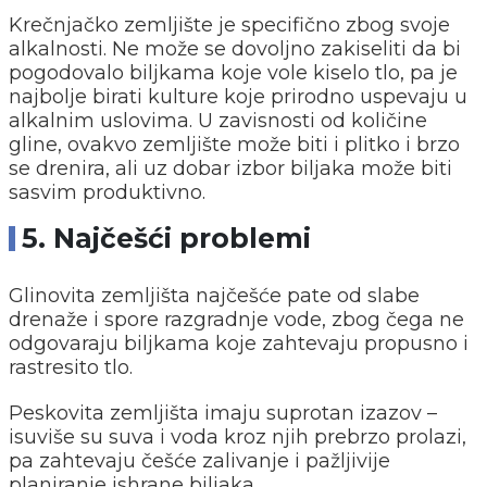
Krečnjačko zemljište je specifično zbog svoje
alkalnosti. Ne može se dovoljno zakiseliti da bi
pogodovalo biljkama koje vole kiselo tlo, pa je
najbolje birati kulture koje prirodno uspevaju u
alkalnim uslovima. U zavisnosti od količine
gline, ovakvo zemljište može biti i plitko i brzo
se drenira, ali uz dobar izbor biljaka može biti
sasvim produktivno.
5. Najčešći problemi
Glinovita zemljišta najčešće pate od slabe
drenaže i spore razgradnje vode, zbog čega ne
odgovaraju biljkama koje zahtevaju propusno i
rastresito tlo.
Peskovita zemljišta imaju suprotan izazov –
isuviše su suva i voda kroz njih prebrzo prolazi,
pa zahtevaju češće zalivanje i pažljivije
planiranje ishrane biljaka.