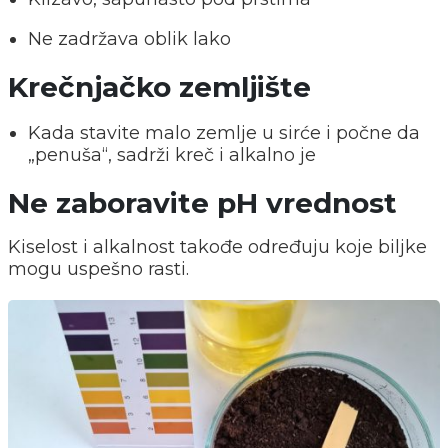
Ne zadržava oblik lako
Krečnjačko zemljište
Kada stavite malo zemlje u sirće i počne da
„penuša“, sadrži kreč i alkalno je
Ne zaboravite pH vrednost
Kiselost i alkalnost takođe određuju koje biljke
mogu uspešno rasti.