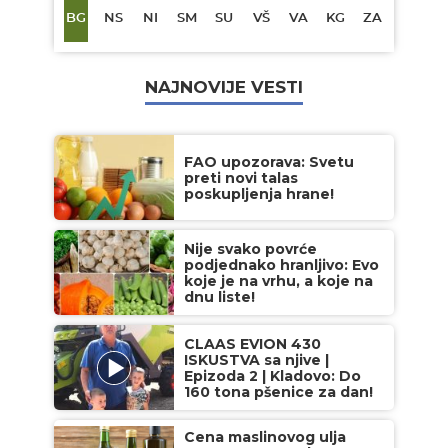
BG
NS
NI
SM
SU
VŠ
VA
KG
ZA
NAJNOVIJE VESTI
FAO upozorava: Svetu
preti novi talas
poskupljenja hrane!
Nije svako povrće
podjednako hranljivo: Evo
koje je na vrhu, a koje na
dnu liste!
CLAAS EVION 430
ISKUSTVA sa njive |
Epizoda 2 | Kladovo: Do
160 tona pšenice za dan!
Cena maslinovog ulja