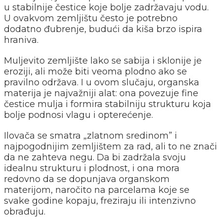
u stabilnije čestice koje bolje zadržavaju vodu.
U ovakvom zemljištu često je potrebno
dodatno đubrenje, budući da kiša brzo ispira
hraniva.
Muljevito zemljište lako se sabija i sklonije je
eroziji, ali može biti veoma plodno ako se
pravilno održava. I u ovom slučaju, organska
materija je najvažniji alat: ona povezuje fine
čestice mulja i formira stabilniju strukturu koja
bolje podnosi vlagu i opterećenje.
Ilovača se smatra „zlatnom sredinom” i
najpogodnijim zemljištem za rad, ali to ne znači
da ne zahteva negu. Da bi zadržala svoju
idealnu strukturu i plodnost, i ona mora
redovno da se dopunjava organskom
materijom, naročito na parcelama koje se
svake godine kopaju, freziraju ili intenzivno
obrađuju.