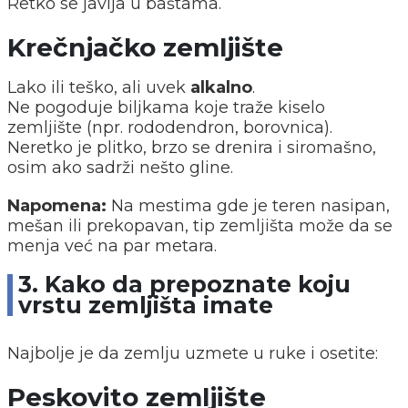
Retko se javlja u baštama.
Krečnjačko zemljište
Lako ili teško, ali uvek
alkalno
.
Ne pogoduje biljkama koje traže kiselo
zemljište (npr. rododendron, borovnica).
Neretko je plitko, brzo se drenira i siromašno,
osim ako sadrži nešto gline.
Napomena:
Na mestima gde je teren nasipan,
mešan ili prekopavan, tip zemljišta može da se
menja već na par metara.
3. Kako da prepoznate koju
vrstu zemljišta imate
Najbolje je da zemlju uzmete u ruke i osetite:
Peskovito zemljište