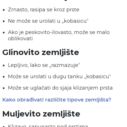
Zrnasto, rasipa se kroz prste
Ne može se urolati u „kobasicu“
Ako je peskovito-ilovasto, može se malo
oblikovati
Glinovito zemljište
Lepljivo, lako se „razmazuje“
Može se urolati u dugu tanku „kobasicu“
Može se uglačati do sjaja klizanjem prsta
Kako obrađivati različite tipove zemljišta?
Muljevito zemljište
Klizavo, sapunasto pod prstima