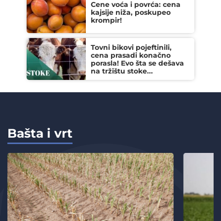
Cene voća i povrća: cena
kajsije niža, poskupeo
krompir!
Tovni bikovi pojeftinili,
cena prasadi konačno
porasla! Evo šta se dešava
na tržištu stoke...
Bašta i vrt