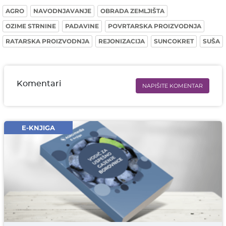
AGRO
NAVODNJAVANJE
OBRADA ZEMLJIŠTA
OZIME STRNINE
PADAVINE
POVRTARSKA PROIZVODNJA
RATARSKA PROIZVODNJA
REJONIZACIJA
SUNCOKRET
SUŠA
Komentari
NAPIŠITE KOMENTAR
Ime i prezime* obavezno
Email* obavezno
E-KNJIGA
Komentar* obavezno