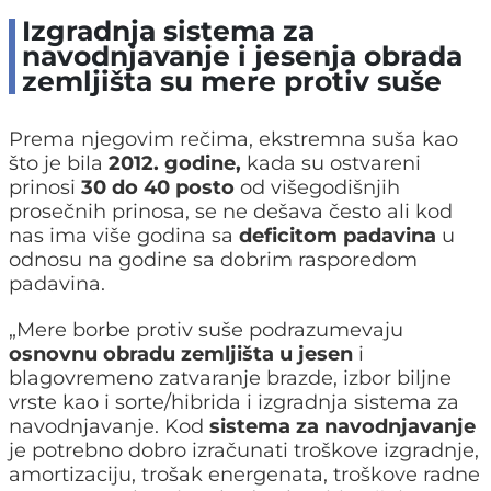
Izgradnja sistema za
navodnjavanje i jesenja obrada
zemljišta su mere protiv suše
Prema njegovim rečima, ekstremna suša kao
što je bila
2012. godine,
kada su ostvareni
prinosi
30 do 40 posto
od višegodišnjih
prosečnih prinosa, se ne dešava često ali kod
nas ima više godina sa
deficitom padavina
u
odnosu na godine sa dobrim rasporedom
padavina.
„Mere borbe protiv suše podrazumevaju
osnovnu obradu zemljišta u jesen
i
blagovremeno zatvaranje brazde, izbor biljne
vrste kao i sorte/hibrida i izgradnja sistema za
navodnjavanje. Kod
sistema za navodnjavanje
je potrebno dobro izračunati troškove izgradnje,
amortizaciju, trošak energenata, troškove radne