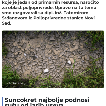
koje je jedan od primarnih resursa, naročito
za oblast poljoprivrede. Upravo na tu temu
smo razgovarali sa dipl. inž. Tatomirom
Srđanovom iz Poljoprivredne stanice Novi
Sad.
Foto:Pixabay
Suncokret najbolje podnosi
sušu od jarih useva