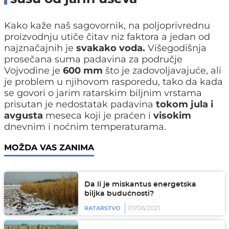
Kako kaže naš sagovornik, na poljoprivrednu
proizvodnju utiče čitav niz faktora a jedan od
najznačajnih je
svakako voda.
Višegodišnja
prosečana suma padavina za područje
Vojvodine je
600 mm
što je zadovoljavajuće, ali
je problem u njihovom rasporedu, tako da kada
se govori o jarim ratarskim biljnim vrstama
prisutan je nedostatak padavina
tokom jula i
avgusta
meseca koji je praćen i
visokim
dnevnim i noćnim temperaturama.
MOŽDA VAS ZANIMA
Da li je miskantus energetska
biljka budućnosti?
07/06/2021
RATARSTVO