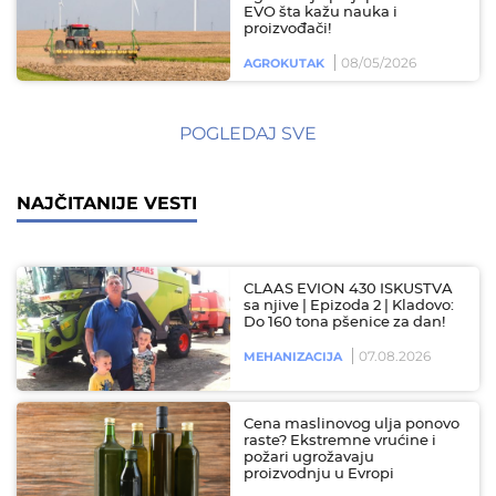
EVO šta kažu nauka i
proizvođači!
08/05/2026
AGROKUTAK
POGLEDAJ SVE
NAJČITANIJE VESTI
CLAAS EVION 430 ISKUSTVA
sa njive | Epizoda 2 | Kladovo:
Do 160 tona pšenice za dan!
07.08.2026
MEHANIZACIJA
Cena maslinovog ulja ponovo
raste? Ekstremne vrućine i
požari ugrožavaju
proizvodnju u Evropi