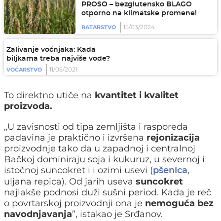
PROSO – bezglutensko BLAGO
otporno na klimatske promene!
15/03/2024
RATARSTVO
Zalivanje voćnjaka: Kada
biljkama treba najviše vode?
11/05/2021
VOĆARSTVO
To direktno utiče na
kvantitet i kvalitet
proizvoda.
„U zavisnosti od tipa zemljišta i rasporeda
padavina je praktično i izvršena
rejonizacija
proizvodnje tako da u zapadnoj i centralnoj
Bačkoj dominiraju soja i kukuruz, u severnoj i
istočnoj suncokret i i ozimi usevi (
,
pšenica
uljana repica). Od jarih useva
suncokret
najlakše podnosi duži sušni period. Kada je reč
o povrtarskoj proizvodnji ona je
nemoguća bez
navodnjavanja
”, istakao je Srđanov.