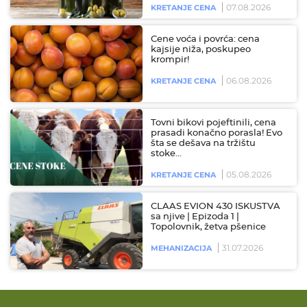
07.08.2026
KRETANJE CENA
Cene voća i povrća: cena
kajsije niža, poskupeo
krompir!
06.08.2026
KRETANJE CENA
Tovni bikovi pojeftinili, cena
prasadi konačno porasla! Evo
šta se dešava na tržištu
stoke…
05.08.2026
KRETANJE CENA
CLAAS EVION 430 ISKUSTVA
sa njive | Epizoda 1 |
Topolovnik, žetva pšenice
31.07.2026
MEHANIZACIJA