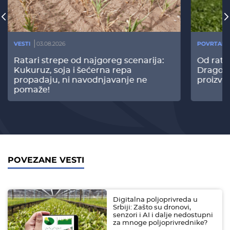
VESTI
03.08.2026
POVRTARS
Ratari strepe od najgoreg scenarija:
Od rata
Kukuruz, soja i šećerna repa
Dragomi
propadaju, ni navodnjavanje ne
proizvo
pomaže!
POVEZANE VESTI
Digitalna poljoprivreda u
Srbiji: Zašto su dronovi,
senzori i AI i dalje nedostupni
za mnoge poljoprivrednike?