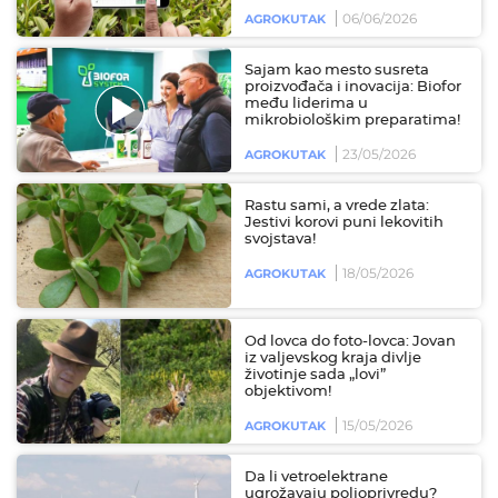
06/06/2026
AGROKUTAK
Sajam kao mesto susreta
proizvođača i inovacija: Biofor
među liderima u
mikrobiološkim preparatima!
23/05/2026
AGROKUTAK
Rastu sami, a vrede zlata:
Jestivi korovi puni lekovitih
svojstava!
18/05/2026
AGROKUTAK
Od lovca do foto-lovca: Jovan
iz valjevskog kraja divlje
životinje sada „lovi”
objektivom!
15/05/2026
AGROKUTAK
Da li vetroelektrane
ugrožavaju poljoprivredu?