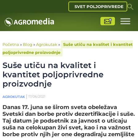
SVET POLJOPRIVREDE
Početna
»
Blog
»
Agrokutak
»
Suše utiču na kvalitet i kvantitet
poljoprivredne proizvodnje
Suše utiču na kvalitet i
kvantitet poljoprivredne
proizvodnje
17/06/2021
AGROKUTAK
Danas 17. juna se širom sveta obeležava
Svetski dan borbe protiv dezertifikacije i suše.
Taj datum je podsetnik za javnost o uticaju
suša na celokupan živi svet, kao i na važnost
borbe protiv njih jer one degradiraju zemljište