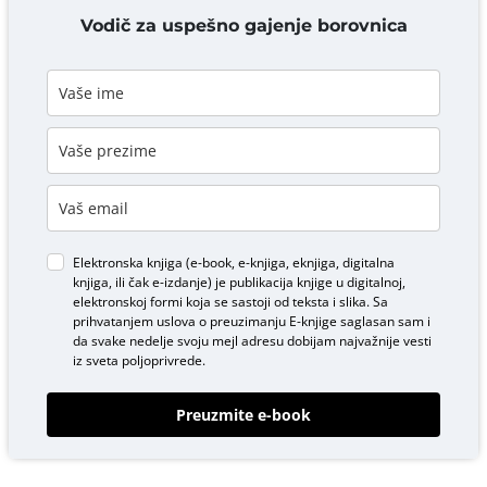
DODAJ KOMENTAR
Vodič za uspešno gajenje borovnica
Elektronska knjiga (e-book, e-knjiga, eknjiga, digitalna
knjiga, ili čak e-izdanje) je publikacija knjige u digitalnoj,
elektronskoj formi koja se sastoji od teksta i slika. Sa
prihvatanjem uslova o
preuzimanju E-knjige
saglasan sam i
da svake nedelje svoju mejl adresu dobijam najvažnije vesti
iz sveta poljoprivrede.
Preuzmite e-book