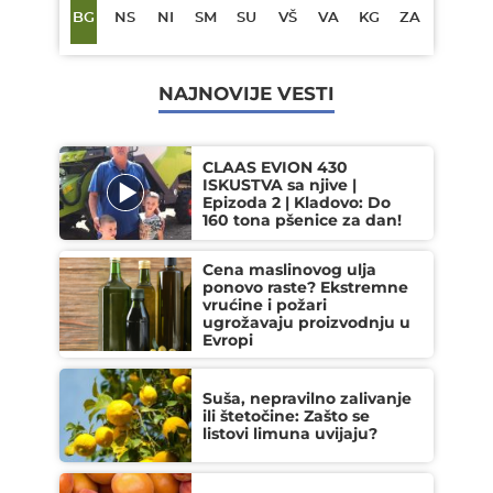
BG
NS
NI
SM
SU
VŠ
VA
KG
ZA
NAJNOVIJE VESTI
CLAAS EVION 430
ISKUSTVA sa njive |
Epizoda 2 | Kladovo: Do
160 tona pšenice za dan!
Cena maslinovog ulja
ponovo raste? Ekstremne
vrućine i požari
ugrožavaju proizvodnju u
Evropi
Suša, nepravilno zalivanje
ili štetočine: Zašto se
listovi limuna uvijaju?