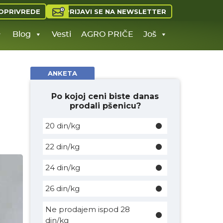
PRIJAVI SE NA NEWSLETTER
OPRIVREDE
Blog
Vesti
AGRO PRIČE
Još
ANKETA
Po kojoj ceni biste danas
prodali pšenicu?
20 din/kg
22 din/kg
24 din/kg
26 din/kg
Ne prodajem ispod 28
din/kg