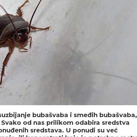
za suzbijanje bubašvaba i smeđih bubašvaba,
 Svako od nas prilikom odabira sredstva
onuđenih sredstava. U ponudi su već