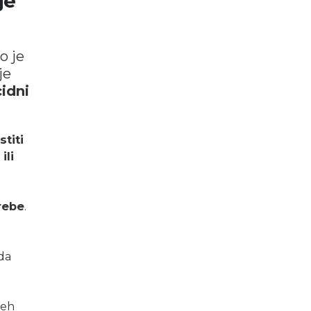
je
o je
je
cidni
stiti
ili
rebe
.
 da
peh