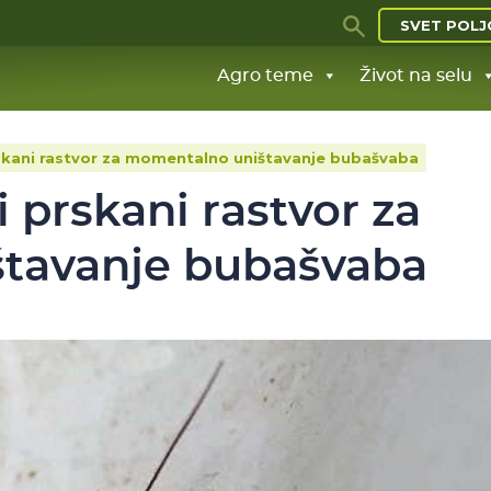
SVET POLJ
Agro teme
Život na selu
skani rastvor za momentalno uništavanje bubašvaba
 prskani rastvor za
tavanje bubašvaba