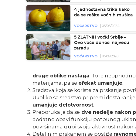
4 jednostavna trika kako
da se rešite voćnih mušica
VOĆARSTVO
05/06/2024
5 ZLATNIH voćki Srbije –
Ovo voće donosi najveću
zaradu
VOĆARSTVO
10/06/2020
druge oblike naslaga
. To je neophodno 
materijama, pa se
efekat umanjuje
.
Sredstva koja se koriste za prskanje pov
Ukoliko se sredstvo pripremi dosta ranij
umanjuje delotvornost
.
Preporuka je da se
dve nedelje nakon prs
dodatno obavi funkciju potpunog uklanj
površinama gubi svoju aktivnost nakon a
Detaljnim prskanjem se postiže
ravnome