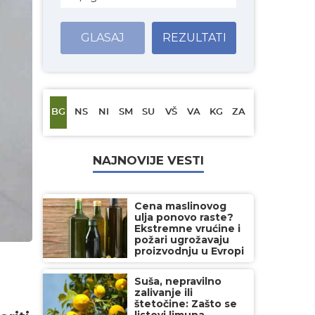
GLASAJ
REZULTATI
BG
NS
NI
SM
SU
VŠ
VA
KG
ZA
NAJNOVIJE VESTI
Cena maslinovog
ulja ponovo raste?
Ekstremne vrućine i
požari ugrožavaju
proizvodnju u Evropi
Suša, nepravilno
zalivanje ili
štetočine: Zašto se