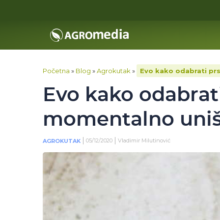
Početna
»
Blog
»
Agrokutak
»
Evo kako odabrati pr
Evo kako odabrati
momentalno uniš
05/12/2020
Vladimir Milutinović
AGROKUTAK