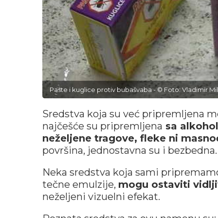
Paste i kuglice protiv bubašvaba - © Foto: Vladimir Mil
Sredstva koja su već pripremljena m
najčešće su pripremljena
sa alkoho
neželjene tragove, fleke ni masno
površina, jednostavna su i bezbedna.
Neka sredstva koja sami pripremamo, z
tečne emulzije,
mogu ostaviti vidl
neželjeni vizuelni efekat.