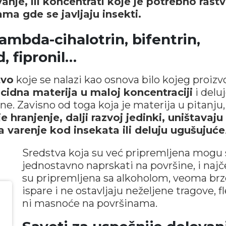
nje, ili koncentrati koje je potrebno rastv
ama gde se javljaju insekti.
ambda-cihalotrin, bifentrin,
, fipronil…
tvo
koje se nalazi kao osnova bilo kojeg proiz
icidna materija u maloj koncentraciji
i delu
ne. Zavisno od toga koja je materija u pitanju,
e hranjenje, dalji razvoj jedinki, uništavaju
a varenje kod insekata ili deluju ugušujuće
Sredstva koja su već pripremljena mogu 
jednostavno naprskati na površine, i naj
su pripremljena sa alkoholom, veoma brz
ispare i ne ostavljaju neželjene tragove, f
ni masnoće na površinama.