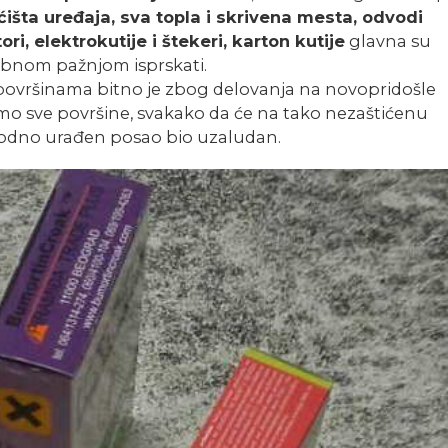
ućišta uređaja, sva topla i skrivena mesta, odvodi
ori, elektrokutije i štekeri, karton kutije
glavna su
sebnom pažnjom isprskati.
ovršinama bitno je zbog delovanja na novopridošle
emo sve površine, svakako da će na tako nezaštićenu
thodno urađen posao bio uzaludan.