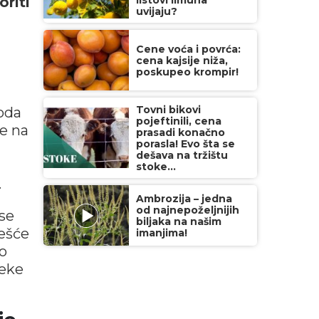
oriti
listovi limuna
uvijaju?
Cene voća i povrća:
cena kajsije niža,
poskupeo krompir!
Tovni bikovi
voda
pojeftinili, cena
je na
prasadi konačno
porasla! Evo šta se
dešava na tržištu
stoke...
.
Ambrozija – jedna
od najnepoželjnijih
se
biljaka na našim
češće
imanjima!
o
leke