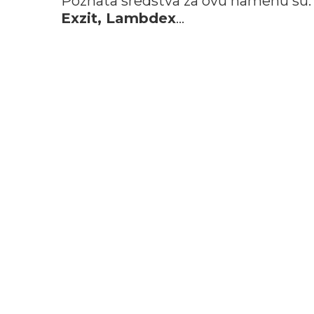
Poznata sredstva za ovu namenu su:
Exzit, Lambdex
…