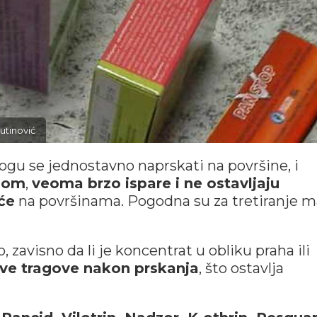
utinović
ogu se jednostavno naprskati na površine, i
lom
,
veoma brzo ispare i ne ostavljaju
će
na površinama. Pogodna su za tretiranje m
avisno da li je koncentrat u obliku praha ili
jive tragove nakon prskanja
, što ostavlja