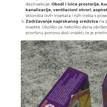
dezinsekcije.
Obodi i ivice prostorije, k
kanalizacije, ventilacioni otvori, aspirat
skloništa ovih insekata i njih treba s po
Zadržavanje naprskanog sredstva
na p
insekte. Ukoliko za nekoliko dana obriš
površinu ponovo doći insekti, te je pre