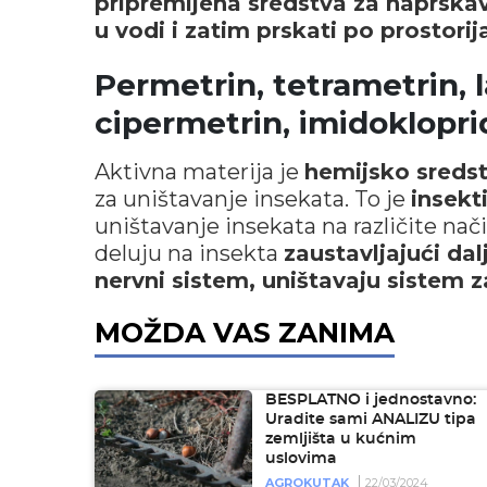
pripremljena sredstva za naprskava
u vodi i zatim prskati po prostorij
Permetrin, tetrametrin, l
cipermetrin, imidokloprid
Aktivna materija je
hemijsko sreds
za uništavanje insekata. To je
insekt
uništavanje insekata na različite nači
deluju na insekta
zaustavljajući dalj
nervni sistem, uništavaju sistem z
MOŽDA VAS ZANIMA
BESPLATNO i jednostavno:
Uradite sami ANALIZU tipa
zemljišta u kućnim
uslovima
AGROKUTAK
22/03/2024