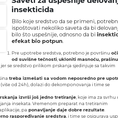
Saveti za uspešnije delovan
insekticida
Bilo koje sredstvo da se primeni, potrebn
ispoštovati nekoliko saveta da bi delovan
bilo što uspešnije, odnosno da bi
insekti
efekat bio potpun
.
Pre upotrebe sredstva, potrebno je površinu
oči
od suvišne tečnosti
,
ukloniti masnoću, prašinu 
jer se sredstvo prilikom prskanja sjedinjuje sa takvim
ršina
treba izmešati sa vodom neposredno pre upot
e (više od 24h), dolazi do dekomponovanja i time se
kanja izvrši još jedno tretiranje
, koje ima za svrhu
anja insekata. Vremenom preparat na tretiranim
plikacije, pa
ponavljanje daje dobre rezultate
.
rno raspoređivanje sredstva
, i time se osigurava us