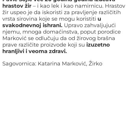
hrastov žir
– i kao lek i kao namirnicu. Hrastov
žir uspeo je da iskoristi za pravljenje različitih
vrsta sirovina koje se mogu koristiti
u
svakodnevnoj ishrani.
Upravo zahvaljujući
njemu, mnoga domaćinstva, poput porodice
Marković se odlučuju da od žirovog brašna
prave različite proizvode koji su
izuzetno
hranljivi i veoma zdravi.
Sagovornica: Katarina Marković, Žirko