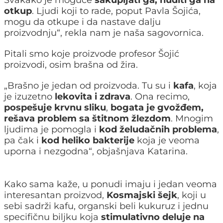
otkup
. Ljudi koji to rade, poput Pavla Šojića,
mogu da otkupe i da nastave dalju
proizvodnju“, rekla nam je naša sagovornica.
Pitali smo koje proizvode profesor Šojić
proizvodi, osim brašna od žira.
„Brašno je jedan od proizvoda. Tu su i
kafa
, koja
je izuzetno
lekovita i zdrava
. Ona recimo,
pospešuje krvnu sliku
,
bogata je gvožđem,
rešava problem sa štitnom žlezdom
. Mnogim
ljudima je pomogla i
kod želudačnih problema
,
pa čak i
kod heliko bakterije
koja je veoma
uporna i nezgodna“, objašnjava Katarina.
Kako sama kaže, u ponudi imaju i jedan veoma
interesantan proizvod,
Kosmajski šejk
, koji u
sebi sadrži kafu, organski beli kukuruz i jednu
specifičnu biljku koja
stimulativno deluje na