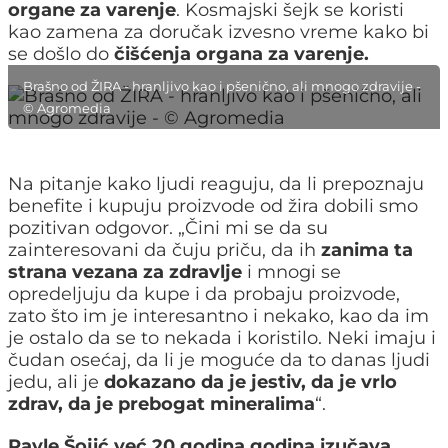
organe za varenje
. Kosmajski šejk se koristi
kao zamena za doručak izvesno vreme kako bi
se došlo do
čišćenja organa za varenje.
Brašno od ŽIRA - hranljivo kao i pšenično, ali mnogo zdravije -
© Agromedia
Na pitanje kako ljudi reaguju, da li prepoznaju
benefite i kupuju proizvode od žira dobili smo
pozitivan odgovor. „Čini mi se da su
zainteresovani da čuju priču, da ih
zanima ta
strana vezana za zdravlje
i mnogi se
opredeljuju da kupe i da probaju proizvode,
zato što im je interesantno i nekako, kao da im
je ostalo da se to nekada i koristilo. Neki imaju i
čudan osećaj, da li je moguće da to danas ljudi
jedu, ali je
dokazano da je jestiv, da je vrlo
zdrav, da je prebogat mineralimа
“.
Pavle Šojić već 20 godina godina izučava