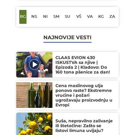
BG
NS
NI
SM
SU
VŠ
VA
KG
ZA
NAJNOVIJE VESTI
CLAAS EVION 430
ISKUSTVA sa njive |
Epizoda 2 | Kladovo: Do
160 tona pšenice za dan!
Cena maslinovog ulja
ponovo raste? Ekstremne
vrućine i požari
ugrožavaju proizvodnju u
Evropi
Suša, nepravilno zalivanje
ili štetočine: Zašto se
listovi limuna uvijaju?