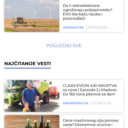
Da li vetroelektrane
ugrožavaju poljoprivredu?
EVO šta kažu nauka i
proizvođači!
08/05/2026
AGROKUTAK
POGLEDAJ SVE
NAJČITANIJE VESTI
CLAAS EVION 430 ISKUSTVA
sa njive | Epizoda 2 | Kladovo:
Do 160 tona pšenice za dan!
07.08.2026
MEHANIZACIJA
Cena maslinovog ulja ponovo
raste? Ekstremne vrućine i