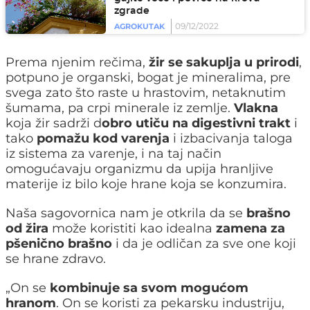
zgrade
09/12/2022
AGROKUTAK
Prema njenim rečima,
žir se sakuplja u prirodi
,
potpuno je organski, bogat je mineralima, pre
svega zato što raste u hrastovim, netaknutim
šumama, pa crpi minerale iz zemlje.
Vlakna
koja žir sadrži d
obro utiču na digestivni trakt
i
tako
pomažu kod varenja
i izbacivanja taloga
iz sistema za varenje, i na taj način
omogućavaju organizmu da upija hranljive
materije iz bilo koje hrane koja se konzumira.
Naša sagovornica nam je otkrila da se
brašno
od žira
može koristiti kao idealna
zamena za
pšenično brašno
i da je odličan za sve one koji
se hrane zdravo.
„On se
kombinuje sa svom mogućom
hranom
. On se koristi za pekarsku industriju,