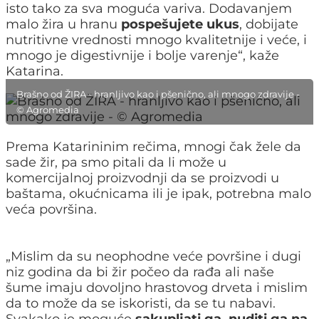
isto tako za sva moguća variva. Dodavanjem
malo žira u hranu
pospešujete ukus
, dobijate
nutritivne vrednosti mnogo kvalitetnije i veće, i
mnogo je digestivnije i bolje varenje“, kaže
Katarina.
Brašno od ŽIRA - hranljivo kao i pšenično, ali mnogo zdravije -
© Agromedia
Prema Katarininim rečima, mnogi čak žele da
sade žir, pa smo pitali da li može u
komercijalnoj proizvodnji da se proizvodi u
baštama, okućnicama ili je ipak, potrebna malo
veća površina.
„Mislim da su neophodne veće površine i dugi
niz godina da bi žir počeo da rađa ali naše
šume imaju dovoljno hrastovog drveta i mislim
da to može da se iskoristi, da se tu nabavi.
Svakako je moguće
sakupljati ga, nuditi ga na