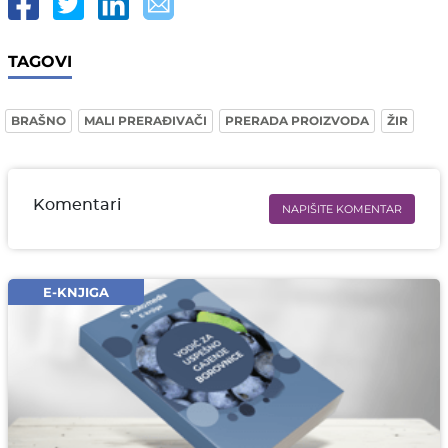
TAGOVI
BRAŠNO
MALI PRERAĐIVAČI
PRERADA PROIZVODA
ŽIR
Komentari
NAPIŠITE KOMENTAR
Ime i prezime* obavezno
Email* obavezno
E-KNJIGA
Komentar* obavezno