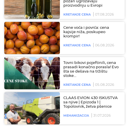
požari ugrožavaju
proizvodnju u Evropi
07.08.2026
KRETANJE CENA
Cene voća i povrća: cena
kajsije niža, poskupeo
krompir!
06.08.2026
KRETANJE CENA
Tovni bikovi pojeftinili, cena
prasadi konačno porasla! Evo
šta se dešava na tržištu
stoke…
05.08.2026
KRETANJE CENA
CLAAS EVION 430 ISKUSTVA
sa njive | Epizoda 1 |
Topolovnik, žetva pšenice
31.07.2026
MEHANIZACIJA