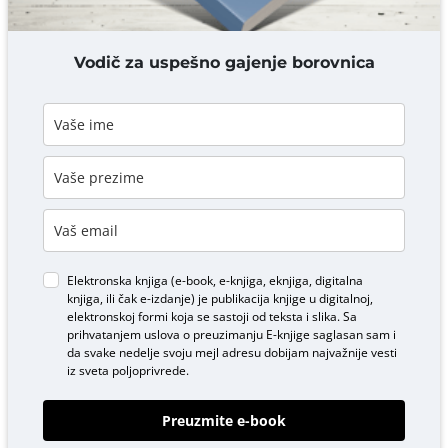
DODAJ KOMENTAR
Vodič za uspešno gajenje borovnica
Elektronska knjiga (e-book, e-knjiga, eknjiga, digitalna
knjiga, ili čak e-izdanje) je publikacija knjige u digitalnoj,
elektronskoj formi koja se sastoji od teksta i slika. Sa
prihvatanjem uslova o
preuzimanju E-knjige
saglasan sam i
da svake nedelje svoju mejl adresu dobijam najvažnije vesti
iz sveta poljoprivrede.
Preuzmite e-book