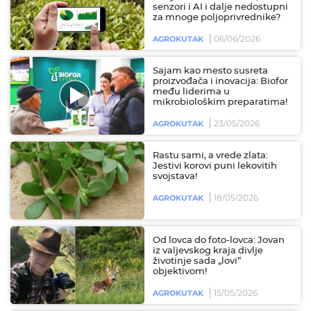
senzori i AI i dalje nedostupni
za mnoge poljoprivrednike?
06/06/2026
AGROKUTAK
Sajam kao mesto susreta
proizvođača i inovacija: Biofor
među liderima u
mikrobiološkim preparatima!
23/05/2026
AGROKUTAK
Rastu sami, a vrede zlata:
Jestivi korovi puni lekovitih
svojstava!
18/05/2026
AGROKUTAK
Od lovca do foto-lovca: Jovan
iz valjevskog kraja divlje
životinje sada „lovi”
objektivom!
15/05/2026
AGROKUTAK