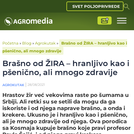
SVET POLJOPRIVREDE
Početna
»
Blog
»
Agrokutak
»
Brašno od ŽIRA – hranljivo kao i
pšenično, ali mnogo zdravije
Brašno od ŽIRA – hranljivo kao i
pšenično, ali mnogo zdravije
28/08/2021
AGROKUTAK
Hrastov žir već vekovima raste po šumama u
Srbiji. Ali retki su se setili da mogu da ga
iskoriste i od njega naprave brašno, a onda i
krekere. Ukusno je i hranljivo kao i pšenično,
ali je mnogo zdravije od njega. Ova porodica
sa Kosmaja kupuje brašno koje pravi profesor