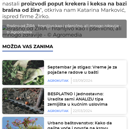
nastali
proizvodi poput krekera i keksa na bazi
brašna od žira
“, otkriva nam Katarina Marković,
ispred firme Žirko.
Brašno od ŽIRA - hranljivo kao i pšenično, ali mnogo zdravije -
© Agromedia
MOŽDA VAS ZANIMA
Septembar je stigao: Vreme je za
pojačane radove u bašti
03/09/2024
AGROKUTAK
BESPLATNO i jednostavno:
Uradite sami ANALIZU tipa
zemljišta u kućnim uslovima
22/03/2024
AGROKUTAK
Urbano baštovanstvo: Kako da
gajite voće i povrće na krovu