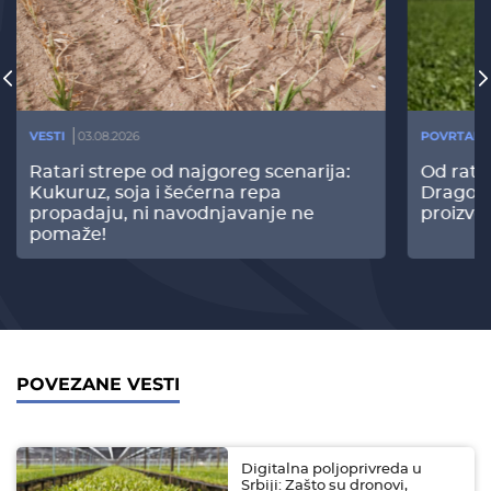
VESTI
03.08.2026
POVRTARS
Ratari strepe od najgoreg scenarija:
Od rata
Kukuruz, soja i šećerna repa
Dragomi
propadaju, ni navodnjavanje ne
proizvo
pomaže!
POVEZANE VESTI
Digitalna poljoprivreda u
Srbiji: Zašto su dronovi,