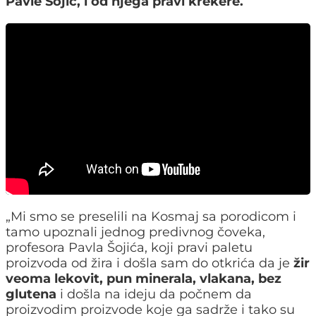
Pavle Šojić, i od njega pravi krekere.
„Mi smo se preselili na Kosmaj sa porodicom i
tamo upoznali jednog predivnog čoveka,
profesora Pavla Šojića, koji pravi paletu
proizvoda od žira i došla sam do otkrića da je
žir
veoma lekovit, pun minerala, vlakana, bez
glutena
i došla na ideju da počnem da
proizvodim proizvode koje ga sadrže i tako su