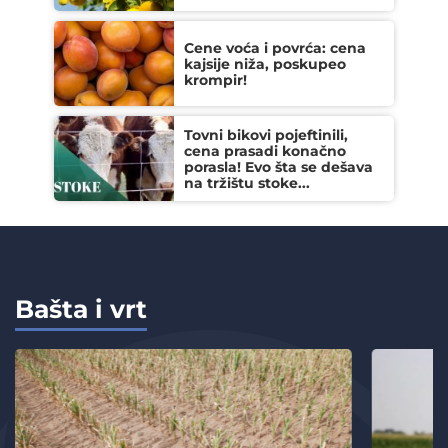
Cene voća i povrća: cena
kajsije niža, poskupeo
krompir!
Tovni bikovi pojeftinili,
cena prasadi konačno
porasla! Evo šta se dešava
na tržištu stoke...
Bašta i vrt