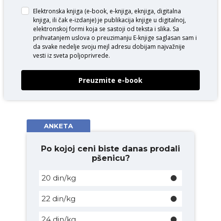
Elektronska knjiga (e-book, e-knjiga, eknjiga, digitalna
knjiga, ili čak e-izdanje) je publikacija knjige u digitalnoj,
elektronskoj formi koja se sastoji od teksta i slika. Sa
prihvatanjem uslova o
preuzimanju E-knjige
saglasan sam i
da svake nedelje svoju mejl adresu dobijam najvažnije
vesti iz sveta poljoprivrede.
Preuzmite e-book
ANKETA
Po kojoj ceni biste danas prodali
pšenicu?
20 din/kg
22 din/kg
24 din/kg