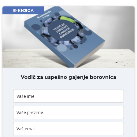
Email* obavezno
E-KNJIGA
Komentar* obavezno
DODAJ KOMENTAR
Vodič za uspešno gajenje borovnica