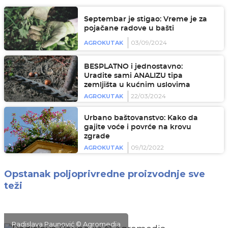
Septembar je stigao: Vreme je za
pojačane radove u bašti
03/09/2024
AGROKUTAK
BESPLATNO i jednostavno:
Uradite sami ANALIZU tipa
zemljišta u kućnim uslovima
22/03/2024
AGROKUTAK
Urbano baštovanstvo: Kako da
gajite voće i povrće na krovu
zgrade
09/12/2022
AGROKUTAK
Opstanak poljoprivredne proizvodnje sve
teži
Radislava Paunović © Agromedia