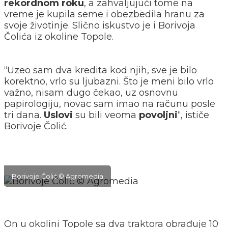
rekordnom roku
, a zahvaljujući tome na
vreme je kupila seme i obezbedila hranu za
svoje životinje. Slično iskustvo je i Borivoja
Čolića iz okoline Topole.
“Uzeo sam dva kredita kod njih, sve je bilo
korektno, vrlo su ljubazni. Što je meni bilo vrlo
važno, nisam dugo čekao, uz osnovnu
papirologiju, novac sam imao na računu posle
tri dana.
Uslovi
su bili veoma
povoljni
“, ističe
Borivoje Čolić.
Borivoje Čolić © Agromedia
On u okolini Topole sa dva traktora obrađuje 10