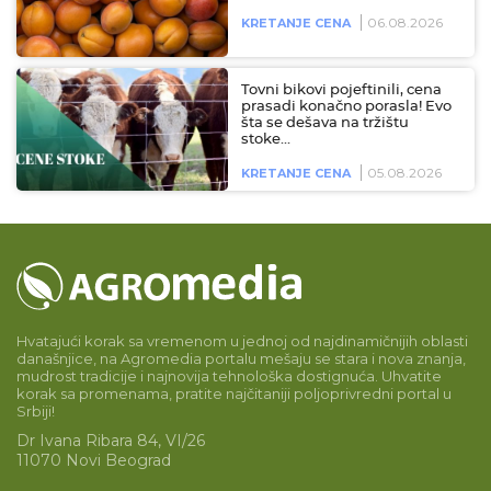
06.08.2026
KRETANJE CENA
Tovni bikovi pojeftinili, cena
prasadi konačno porasla! Evo
šta se dešava na tržištu
stoke…
05.08.2026
KRETANJE CENA
Hvatajući korak sa vremenom u jednoj od najdinamičnijih oblasti
današnjice, na Agromedia portalu mešaju se stara i nova znanja,
mudrost tradicije i najnovija tehnološka dostignuća. Uhvatite
korak sa promenama, pratite najčitaniji poljoprivredni portal u
Srbiji!
Dr Ivana Ribara 84, VI/26
11070 Novi Beograd