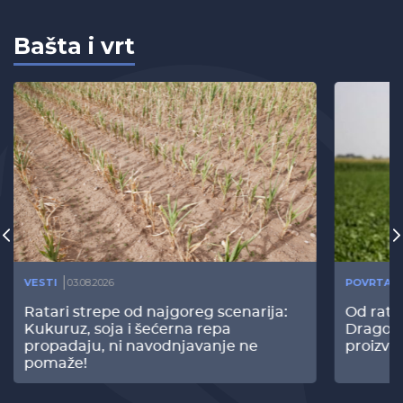
Bašta i vrt
VESTI
03.08.2026
POVRTAR
Ratari strepe od najgoreg scenarija:
Od rata
Kukuruz, soja i šećerna repa
Dragomi
propadaju, ni navodnjavanje ne
proizvo
pomaže!