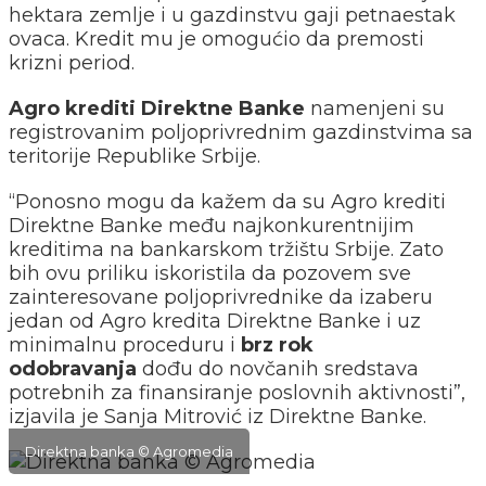
hektara zemlje i u gazdinstvu gaji petnaestak
ovaca. Kredit mu je omogućio da premosti
krizni period.
Agro krediti Direktne Banke
namenjeni su
registrovanim poljoprivrednim gazdinstvima sa
teritorije Republike Srbije.
“Ponosno mogu da kažem da su Agro krediti
Direktne Banke među najkonkurentnijim
kreditima na bankarskom tržištu Srbije. Zato
bih ovu priliku iskoristila da pozovem sve
zainteresovane poljoprivrednike da izaberu
jedan od Agro kredita Direktne Banke i uz
minimalnu proceduru i
brz rok
odobravanja
dođu do novčanih sredstava
potrebnih za finansiranje poslovnih aktivnosti”,
izjavila je Sanja Mitrović iz Direktne Banke.
Direktna banka © Agromedia