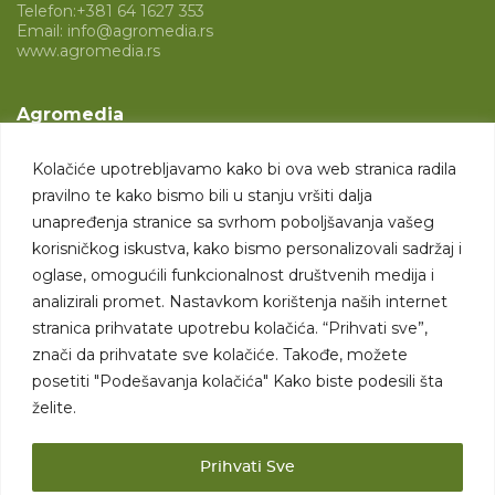
Telefon:
+381 64 1627 353
Email:
info@agromedia.rs
www.agromedia.rs
Agromedia
O nama
Kolačiće upotrebljavamo kako bi ova web stranica radila
Svet poljoprivrede
pravilno te kako bismo bili u stanju vršiti dalja
Marketing usluge
unapređenja stranice sa svrhom poboljšavanja vašeg
korisničkog iskustva, kako bismo personalizovali sadržaj i
Tražimo saradnike
oglase, omogućili funkcionalnost društvenih medija i
analizirali promet. Nastavkom korištenja naših internet
Kontakt
stranica prihvatate upotrebu kolačića. “Prihvati sve”,
znači da prihvatate sve kolačiće. Takođe, možete
Kontakt
posetiti "Podešavanja kolačića" Kako biste podesili šta
želite.
Prihvati Sve