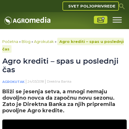
SVET POLJOPRIVREDE
Početna
»
Blog
»
Agrokutak
»
Agro krediti – spas u poslednji
čas
Agro krediti – spas u poslednji
čas
24/03/2018
Direktna Banka
AGROKUTAK
Bliži se jesenja setva, a mnogi nemaju
dovoljno novca da započnu novu sezonu.
Zato je Direktna Banka za njih pripremila
povoljne Agro kredite.