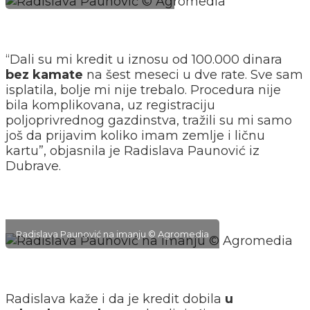
“Dali su mi kredit u iznosu od 100.000 dinara
bez kamate
na šest meseci u dve rate. Sve sam
isplatila, bolje mi nije trebalo. Procedura nije
bila komplikovana, uz registraciju
poljoprivrednog gazdinstva, tražili su mi samo
još da prijavim koliko imam zemlje i ličnu
kartu”, objasnila je Radislava Paunović iz
Dubrave.
Radislava Paunović na imanju © Agromedia
Radislava kaže i da je kredit dobila
u