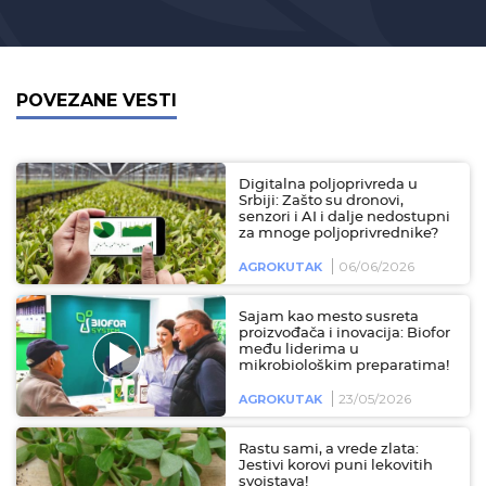
POVEZANE VESTI
Digitalna poljoprivreda u
Srbiji: Zašto su dronovi,
senzori i AI i dalje nedostupni
za mnoge poljoprivrednike?
06/06/2026
AGROKUTAK
Sajam kao mesto susreta
proizvođača i inovacija: Biofor
među liderima u
mikrobiološkim preparatima!
23/05/2026
AGROKUTAK
Rastu sami, a vrede zlata:
Jestivi korovi puni lekovitih
svojstava!