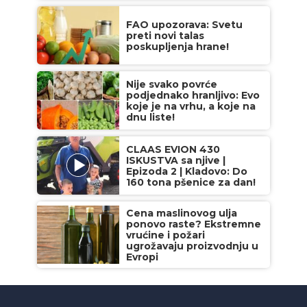
FAO upozorava: Svetu
preti novi talas
poskupljenja hrane!
Nije svako povrće
podjednako hranljivo: Evo
koje je na vrhu, a koje na
dnu liste!
CLAAS EVION 430
ISKUSTVA sa njive |
Epizoda 2 | Kladovo: Do
160 tona pšenice za dan!
Cena maslinovog ulja
ponovo raste? Ekstremne
vrućine i požari
ugrožavaju proizvodnju u
Evropi