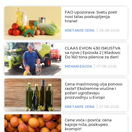
FAO upozorava: Svetu preti
novi talas poskupljenja
hrane!
08.08.2026
KRETANJE CENA
CLAAS EVION 430 ISKUSTVA
sa njive | Epizoda 2 | Kladovo:
Do 160 tona pšenice za dan!
07.08.2026
MEHANIZACIJA
Cena maslinovog ulja ponovo
raste? Ekstremne vrućine i
požari ugrožavaju
proizvodnju u Evropi
07.08.2026
KRETANJE CENA
Cene voća i povrća: cena
kajsije niža, poskupeo
krompir!