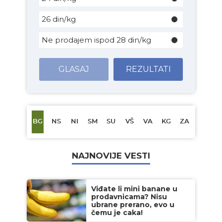
26 din/kg
Ne prodajem ispod 28 din/kg
GLASAJ
REZULTATI
BG
NS
NI
SM
SU
VŠ
VA
KG
ZA
NAJNOVIJE VESTI
Viđate li mini banane u
prodavnicama? Nisu
ubrane prerano, evo u
čemu je caka!