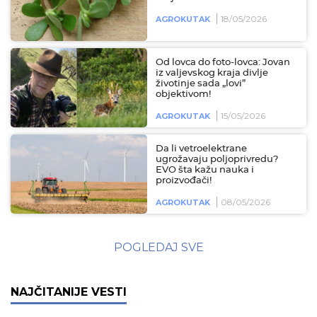
18/05/2026
AGROKUTAK
Od lovca do foto-lovca: Jovan
iz valjevskog kraja divlje
životinje sada „lovi”
objektivom!
15/05/2026
AGROKUTAK
Da li vetroelektrane
ugrožavaju poljoprivredu?
EVO šta kažu nauka i
proizvođači!
08/05/2026
AGROKUTAK
POGLEDAJ SVE
NAJČITANIJE VESTI