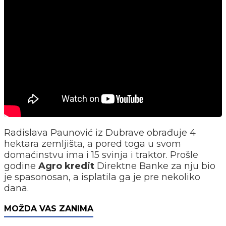
Radislava Paunović iz Dubrave obrađuje 4
hektara zemljišta, a pored toga u svom
domaćinstvu ima i 15 svinja i traktor. Prošle
godine
Agro kredit
Direktne Banke za nju bio
je spasonosan, a isplatila ga je pre nekoliko
dana.
MOŽDA VAS ZANIMA