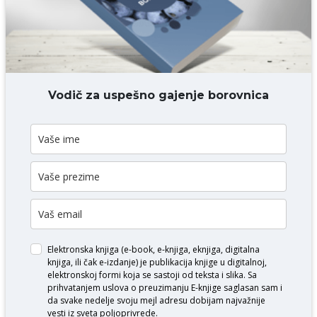
DODAJ KOMENTAR
Vodič za uspešno gajenje borovnica
Elektronska knjiga (e-book, e-knjiga, eknjiga, digitalna
knjiga, ili čak e-izdanje) je publikacija knjige u digitalnoj,
elektronskoj formi koja se sastoji od teksta i slika. Sa
prihvatanjem uslova o
preuzimanju E-knjige
saglasan sam i
da svake nedelje svoju mejl adresu dobijam najvažnije
vesti iz sveta poljoprivrede.