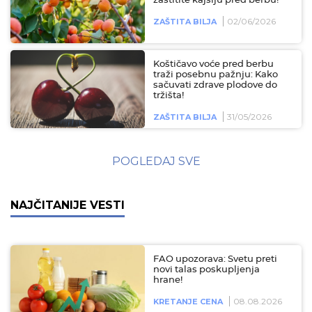
zaštitite kajsiju pred berbu!
02/06/2026
ZAŠTITA BILJA
Koštičavo voće pred berbu
traži posebnu pažnju: Kako
sačuvati zdrave plodove do
tržišta!
31/05/2026
ZAŠTITA BILJA
POGLEDAJ SVE
NAJČITANIJE VESTI
FAO upozorava: Svetu preti
novi talas poskupljenja
hrane!
08.08.2026
KRETANJE CENA