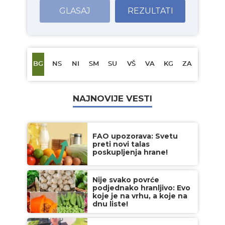
GLASAJ
REZULTATI
BG
NS
NI
SM
SU
VŠ
VA
KG
ZA
NAJNOVIJE VESTI
FAO upozorava: Svetu
preti novi talas
poskupljenja hrane!
Nije svako povrće
podjednako hranljivo: Evo
koje je na vrhu, a koje na
dnu liste!