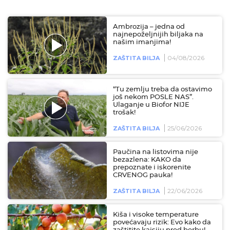
Ambrozija – jedna od
najnepoželjnijih biljaka na
našim imanjima!
04/08/2026
ZAŠTITA BILJA
“Tu zemlju treba da ostavimo
još nekom POSLE NAS”.
Ulaganje u Biofor NIJE
trošak!
25/06/2026
ZAŠTITA BILJA
Paučina na listovima nije
bezazlena: KAKO da
prepoznate i iskorenite
CRVENOG pauka!
22/06/2026
ZAŠTITA BILJA
Kiša i visoke temperature
povećavaju rizik: Evo kako da