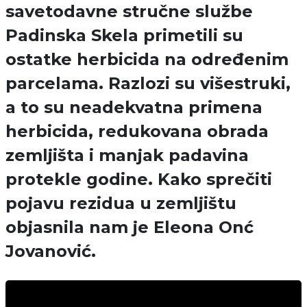
savetodavne stručne službe
Padinska Skela primetili su
ostatke herbicida na određenim
parcelama. Razlozi su višestruki,
a to su neadekvatna primena
herbicida, redukovana obrada
zemljišta i manjak padavina
protekle godine. Kako sprečiti
pojavu rezidua u zemljištu
objasnila nam je Eleona Onć
Jovanović.