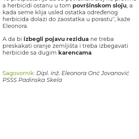
a herbicidi ostanu u tom
površinskom sloju
, a
kada seme klija usled ostatka određenog
herbicida dolazi do zaostatka u porastu“, kaže
Eleonora.
A da bi
izbegli pojavu rezidua
ne treba
preskakati oranje zemljišta i treba izbegavati
herbicide sa dugim
karencama
.
Sagovornik:
Dipl. inž. Eleonora Onć Jovanović
PSSS Padinska Skela