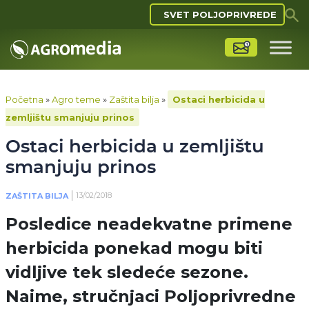
SVET POLJOPRIVREDE
Početna
»
Agro teme
»
Zaštita bilja
»
Ostaci herbicida u
zemljištu smanjuju prinos
Ostaci herbicida u zemljištu
smanjuju prinos
13/02/2018
ZAŠTITA BILJA
Posledice neadekvatne primene
herbicida ponekad mogu biti
vidljive tek sledeće sezone.
Naime, stručnjaci Poljoprivredne