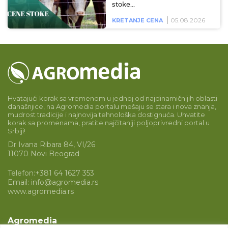
stoke…
05.08.2026
KRETANJE CENA
Hvatajući korak sa vremenom u jednoj od najdinamičnijih oblasti
današnjice, na Agromedia portalu mešaju se stara i nova znanja,
mudrost tradicije i najnovija tehnološka dostignuća. Uhvatite
korak sa promenama, pratite najčitaniji poljoprivredni portal u
Srbiji!
Dr Ivana Ribara 84, VI/26
11070 Novi Beograd
Telefon:
+381 64 1627 353
Email:
info@agromedia.rs
www.agromedia.rs
Agromedia