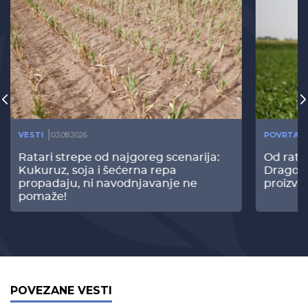
VESTI
03.08.2026
POVRTAR
Ratari strepe od najgoreg scenarija:
Od rata
Kukuruz, soja i šećerna repa
Dragomi
propadaju, ni navodnjavanje ne
proizvo
pomaže!
POVEZANE VESTI