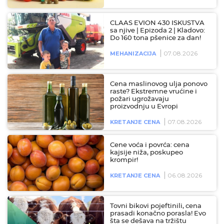
CLAAS EVION 430 ISKUSTVA
sa njive | Epizoda 2 | Kladovo:
Do 160 tona pšenice za dan!
07.08.2026
MEHANIZACIJA
Cena maslinovog ulja ponovo
raste? Ekstremne vrućine i
požari ugrožavaju
proizvodnju u Evropi
07.08.2026
KRETANJE CENA
Cene voća i povrća: cena
kajsije niža, poskupeo
krompir!
06.08.2026
KRETANJE CENA
Tovni bikovi pojeftinili, cena
prasadi konačno porasla! Evo
šta se dešava na tržištu