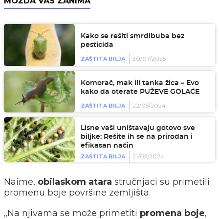
MOŽDA VAS ZANIMA
Kako se rešiti smrdibuba bez
pesticida
30/07/2025
ZAŠTITA BILJA
Komorač, mak ili tanka žica – Evo
kako da oterate PUŽEVE GOLAĆE
22/05/2024
ZAŠTITA BILJA
Lisne vaši uništavaju gotovo sve
biljke: Rešite ih se na prirodan i
efikasan način
21/05/2024
ZAŠTITA BILJA
Naime,
obilaskom atara
stručnjaci su primetili
promenu boje površine zemljišta.
„Na njivama se može primetiti
promena boje
,