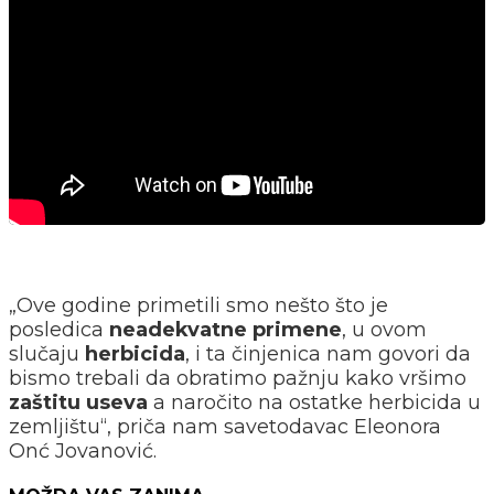
„Ove godine primetili smo nešto što je
posledica
neadekvatne primene
, u ovom
slučaju
herbicida
, i ta činjenica nam govori da
bismo trebali da obratimo pažnju kako vršimo
zaštitu useva
a naročito na ostatke herbicida u
zemljištu“, priča nam savetodavac Eleonora
Onć Jovanović.