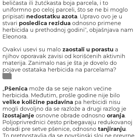
beličasta ili žutćkasta boja parcela, i to
uniformno po celoj parceli, što se ne bi moglo
pripisati
nedostatku azota
. Upravo ovo je u
stvari
posledica rezidua
odnosno primene
herbicida u prethodnoj godini“, objašnjava nam
Eleonora.
Ovakvi usevi su malo
zaostali u porastu
a
njihov oporavak zavisi od korišćenih aktivnih
materija. Zanimalo nas je šta je dovelo do
pojave ostataka herbicida na parcelama?
„
Pšenica
može da se seje nakon većine
herbicida. Međutim, prošle godine nije bilo
velike količine padavina
pa herbicidi nisu
mogli dovoljno da se razlože a drugi razlog je
izostajanje
osnovne obrade odnosno
oranja
.
Poljoprivrednici često pribegavaju redukovanoj
obradi pre setve pšenice, odnosno
tanjiranju
.
To pretpostavlja da se površinski sloj ne prevrne