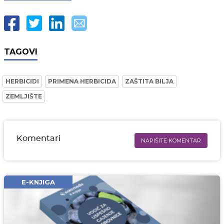
TAGOVI
HERBICIDI
PRIMENA HERBICIDA
ZAŠTITA BILJA
ZEMLJIŠTE
Komentari
NAPIŠITE KOMENTAR
Ime i prezime* obavezno
Email* obavezno
E-KNJIGA
Komentar* obavezno