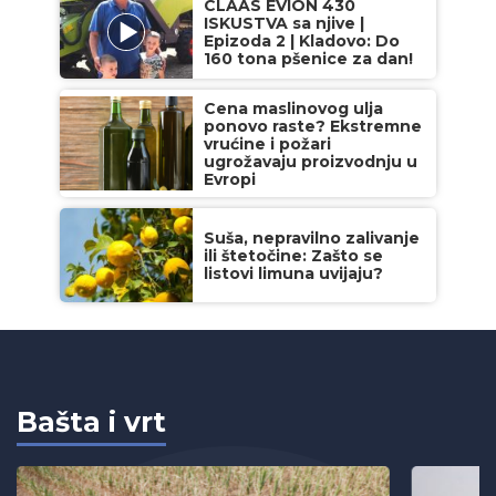
CLAAS EVION 430
ISKUSTVA sa njive |
Epizoda 2 | Kladovo: Do
160 tona pšenice za dan!
Cena maslinovog ulja
ponovo raste? Ekstremne
vrućine i požari
ugrožavaju proizvodnju u
Evropi
Suša, nepravilno zalivanje
ili štetočine: Zašto se
listovi limuna uvijaju?
Bašta i vrt