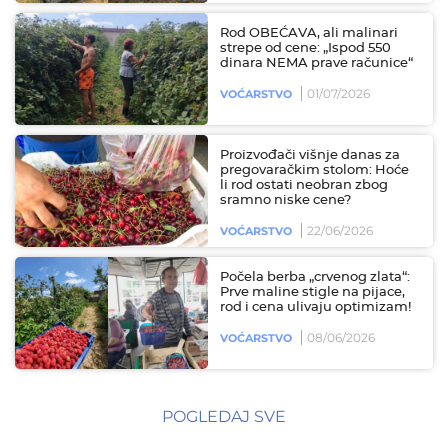
Rod OBEĆAVA, ali malinari
strepe od cene: „Ispod 550
dinara NEMA prave računice“
01/07/2026
VOĆARSTVO
Proizvođači višnje danas za
pregovaračkim stolom: Hoće
li rod ostati neobran zbog
sramno niske cene?
22/06/2026
VOĆARSTVO
Počela berba „crvenog zlata“:
Prve maline stigle na pijace,
rod i cena ulivaju optimizam!
08/06/2026
VOĆARSTVO
POGLEDAJ SVE