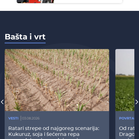
Bašta i vrt
VESTI
03.08.2026
POVRTARS
Ratari strepe od najgoreg scenarija:
Od rata
Kukuruz, soja i šećerna repa
Dragomi