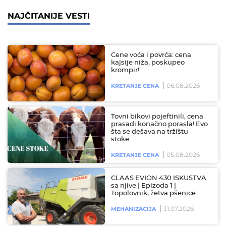
NAJČITANIJE VESTI
Cene voća i povrća: cena
kajsije niža, poskupeo
krompir!
06.08.2026
KRETANJE CENA
Tovni bikovi pojeftinili, cena
prasadi konačno porasla! Evo
šta se dešava na tržištu
stoke…
05.08.2026
KRETANJE CENA
CLAAS EVION 430 ISKUSTVA
sa njive | Epizoda 1 |
Topolovnik, žetva pšenice
31.07.2026
MEHANIZACIJA