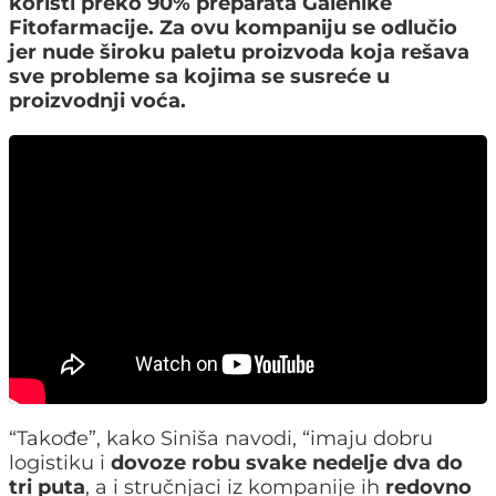
koristi preko 90% preparata Galenike
Fitofarmacije. Za ovu kompaniju se odlučio
jer nude široku paletu proizvoda koja rešava
sve probleme sa kojima se susreće u
proizvodnji voća.
“Takođe”, kako Siniša navodi, “imaju dobru
logistiku i
dovoze robu svake nedelje dva do
tri puta
, a i stručnjaci iz kompanije ih
redovno