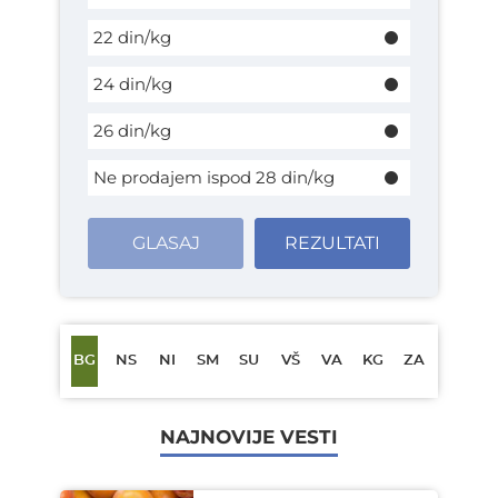
22 din/kg
24 din/kg
26 din/kg
Ne prodajem ispod 28 din/kg
GLASAJ
REZULTATI
BG
NS
NI
SM
SU
VŠ
VA
KG
ZA
NAJNOVIJE VESTI