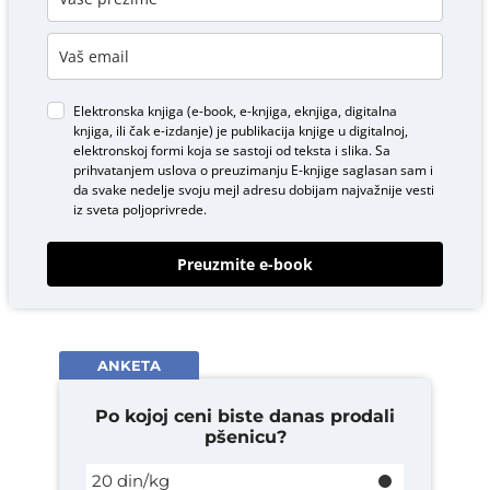
Elektronska knjiga (e-book, e-knjiga, eknjiga, digitalna
knjiga, ili čak e-izdanje) je publikacija knjige u digitalnoj,
elektronskoj formi koja se sastoji od teksta i slika. Sa
prihvatanjem uslova o
preuzimanju E-knjige
saglasan sam i
da svake nedelje svoju mejl adresu dobijam najvažnije vesti
iz sveta poljoprivrede.
Preuzmite e-book
ANKETA
Po kojoj ceni biste danas prodali
pšenicu?
20 din/kg