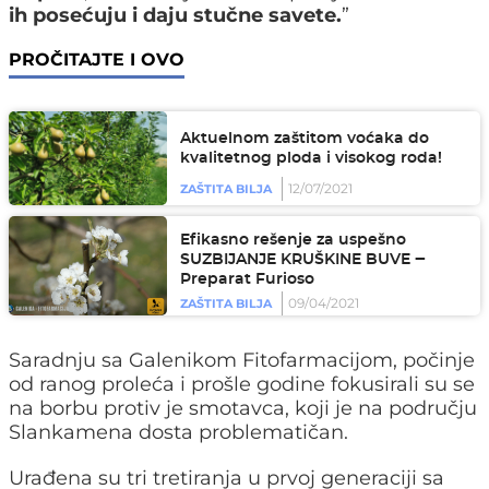
ih posećuju i daju stučne savete.
”
PROČITAJTE I OVO
Aktuelnom zaštitom voćaka do
kvalitetnog ploda i visokog roda!
12/07/2021
ZAŠTITA BILJA
Efikasno rešenje za uspešno
SUZBIJANJE KRUŠKINE BUVE ‒
Preparat Furioso
09/04/2021
ZAŠTITA BILJA
Saradnju sa Galenikom Fitofarmacijom, počinje
od ranog proleća i prošle godine fokusirali su se
na borbu protiv je smotavca, koji je na području
Slankamena dosta problematičan.
Urađena su tri tretiranja u prvoj generaciji sa