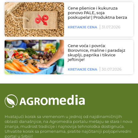
Cene pšenice i kukuruza
ponovo PALE, soja
poskupela! | Produktna berza
31.07.2026
KRETANJE CENA
Cene voća i povrća:
Borovnice, maline i paradajz
skuplji, paprika i tikvice
jeftinije!
30.07.2026
KRETANJE CENA
Hvatajući korak sa vremenom u jednoj od najdinamičnijih
oblasti današnjice, na Agromedia portalu mešaju se stara i nova
znanja, mudrost tradicije i najnovija tehnološka dostignuća.
Uhvatite korak sa promenama, pratite najčitaniji poljoprivredni
portal u Srbiji!