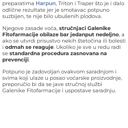
preparatima
, Triton i Traper što je i dalo
Harpun
odlične rezultate jer je smotavac potpuno
suzbijen, te nije bilo ubušenih plodova.
Njegove zasade voća,
stručnjaci Galenike
Fitofarmacije obilaze bar jedanput nedeljno
, a
ako se utvrdi prisustvo nekih štetočina ili bolesti
i
odmah se reaguje
. Ukoliko je sve u redu radi
se
standardna procedura zasnovana na
prevenciji
.
Potpuno je zadovoljan ovakvom saradnjom i
svima koji ulaze u posao voćarske proizvodnje,
preporučio bi da se jave stručnoj službi
Galenike Fitofarmacije i uspostave saradnju.