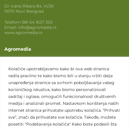
Dr Ivana Ribara 84, VI/26
11070 Novi Beograd
Telefon:
+381 64 1627 353
Email:
info@agromedia.rs
www.agromedia.rs
Agromedia
O nama
Svet poljoprivrede
Kolačiće upotrebljavamo kako bi ova web stranica
radila pravilno te kako bismo bili u stanju vršiti dalja
Marketing usluge
unapređenja stranice sa svrhom poboljšavanja vašeg
Tražimo saradnike
korisničkog iskustva, kako bismo personalizovali
sadržaj i oglase, omogućili funkcionalnost društvenih
Kontakt
medija i analizirali promet. Nastavkom korištenja naših
internet stranica prihvatate upotrebu kolačića. “Prihvati
Kontakt
sve”, znači da prihvatate sve kolačiće. Takođe, možete
posetiti "Podešavanja kolačića" Kako biste podesili šta