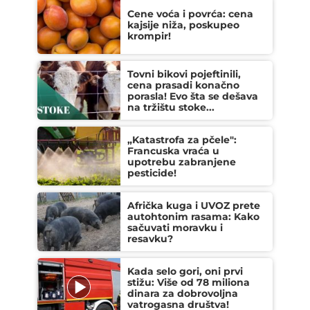
Cene voća i povrća: cena
kajsije niža, poskupeo
krompir!
Tovni bikovi pojeftinili,
cena prasadi konačno
porasla! Evo šta se dešava
na tržištu stoke...
„Katastrofa za pčele":
Francuska vraća u
upotrebu zabranjene
pesticide!
Afrička kuga i UVOZ prete
autohtonim rasama: Kako
sačuvati moravku i
resavku?
Kada selo gori, oni prvi
stižu: Više od 78 miliona
dinara za dobrovoljna
vatrogasna društva!