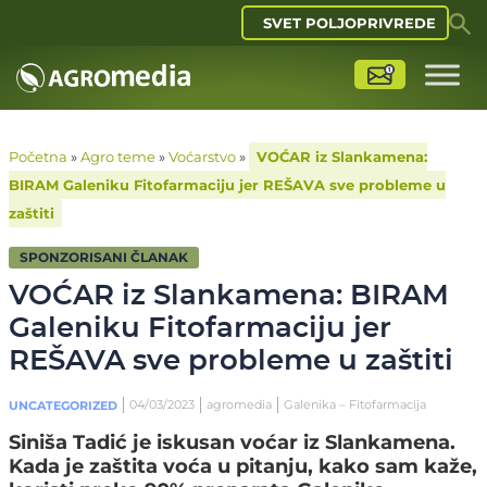
SVET POLJOPRIVREDE
Početna
»
Agro teme
»
Voćarstvo
»
VOĆAR iz Slankamena:
BIRAM Galeniku Fitofarmaciju jer REŠAVA sve probleme u
zaštiti
SPONZORISANI ČLANAK
VOĆAR iz Slankamena: BIRAM
Galeniku Fitofarmaciju jer
REŠAVA sve probleme u zaštiti
04/03/2023
agromedia
Galenika – Fitofarmacija
UNCATEGORIZED
Siniša Tadić je iskusan voćar iz Slankamena.
Kada je zaštita voća u pitanju, kako sam kaže,