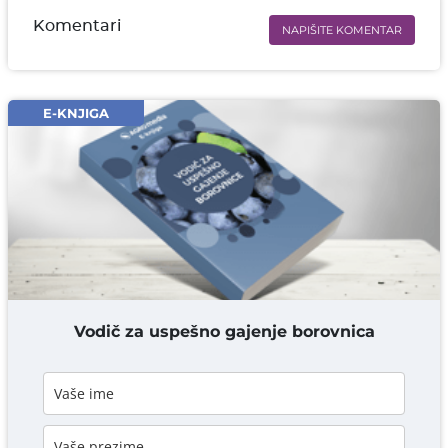
Komentari
NAPIŠITE KOMENTAR
Ime i prezime* obavezno
Email* obavezno
E-KNJIGA
Komentar* obavezno
DODAJ KOMENTAR
Vodič za uspešno gajenje borovnica