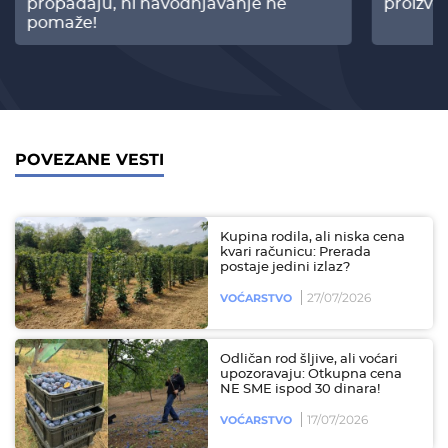
propadaju, ni navodnjavanje ne
proizvo
pomaže!
POVEZANE VESTI
Kupina rodila, ali niska cena
kvari računicu: Prerada
postaje jedini izlaz?
27/07/2026
VOĆARSTVO
Odličan rod šljive, ali voćari
upozoravaju: Otkupna cena
NE SME ispod 30 dinara!
17/07/2026
VOĆARSTVO